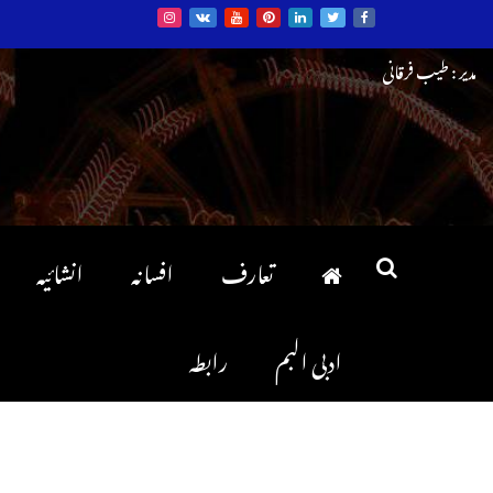
Ski
مدیر : طیب فرقانی
t
conten
تعارف
افسانہ
انشائیہ
ادبی البم
رابطہ