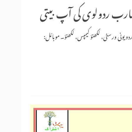
 شارب ردولوی کی آپ بیتی
ردو یونی ورسٹی، لکھنؤ کیمپس، لکھنؤ۔ موبائل: