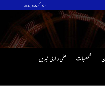
ہفتہ, اگست 08, 2026
ن
شخصیات
علمی و ادبی خبریں