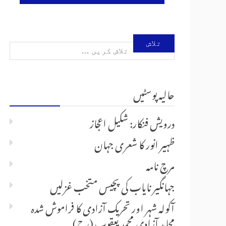
تلاش
کریں
حالیہ پوسٹیں
برائے:
درویش فنکار: شکیل اعجاز
ظہیر انور کا شعری جہان
مرچ نامہ
جہانگیر نایاب کی پچیس متخب غزلیں
آکولہ شہر اور تحریک آزادی کا فراموش شدہ
مجاہدِ آزادی محمد یعقوب (رح)