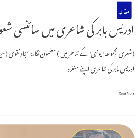
مقالہ
ادریس بابر کی شاعری میں سائنسی شعو
(شعری مجموعہ "یونہی" کے تناظر میں ) مضمون نگار: سجاد نقوی (س
ادریس بابر کی شاعری اپنے منفرد
Read More