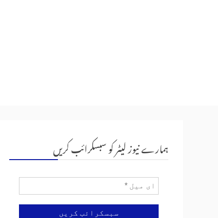
ہمارے نیوز لیٹر کو سبسکرائب کریں