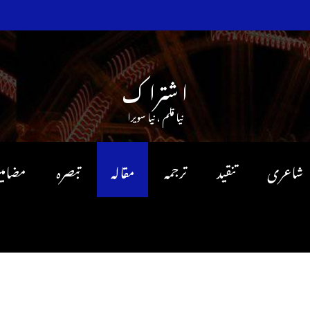
ا شترا ک
نیا قلم ، نیا سویرا
شاعری
تنقید
ترجمہ
مقالہ
تبصرہ
مضامی