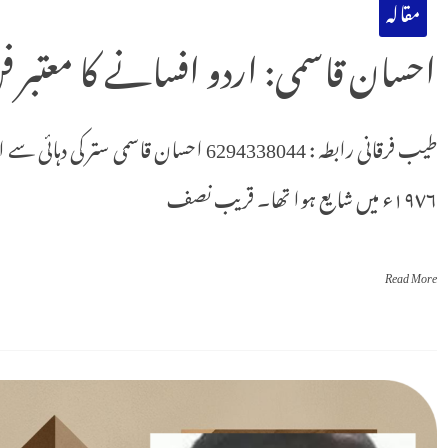
مقالہ
احسان قاسمی: اردو افسانے کا معتبر ف
طیب فرقانی رابطہ : 6294338044 احسان قاسم
١٩٧٦ء میں شایع ہوا تھا۔ قریب نصف
Read More