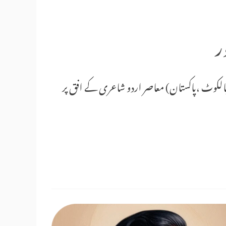
ر
یالکوٹ ،پاکستان) معاصر اردو شاعری کے افق پر