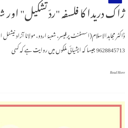
ژاک دریدا کا فلسفہ "ردّ تشکیل" اور
ڈاکٹر مجاہدالاسلام(اسسٹنٹ پرفیسر، شعبۂ اردو، مولانا آزاد نیشنل ا
9628845713 جیسا کہ ایشیائی ملکوں میں روایت ہے کہ کسی
Read More