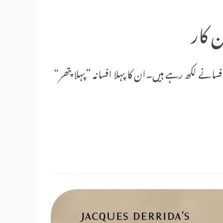
ن کار
ی ستر کی دہائی سے افسانے لکھ رہے ہیں۔ان کا پہلا افسانہ ”پہلا پتھر“