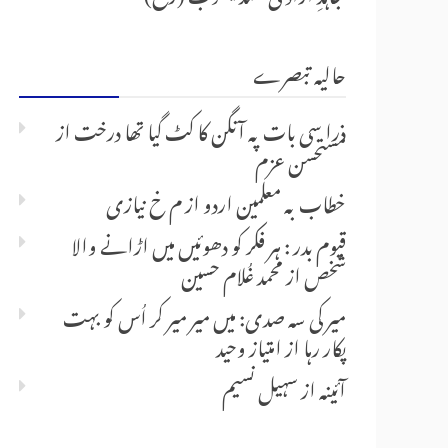
حالیہ تبصرے
ذرا سی بات پہ آنگن کا کٹ گیا تھا درخت
از
مستحسن عزم
خطاب بہ معلمین اردو
از
م خ نیازی
قیوم بدر : ہر فکر کو دھوئیں میں اڑانے والا
شخص
از
محمد غُلام حسین
میر کی سہ صدی: میں میر میر کر اُس کو بہت
پکار رہا
از
امتیاز وحید
آئینہ
از
سہیل نسیم