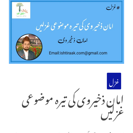
غزل
امان ذخیروی کی تیرہ موضوعی
غزلیں