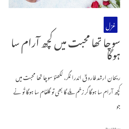
غزل
سوچا تھا محبت میں کچھ آرام سا
ہوگا
ریحان ارشد فاروقؔ اندرا نگر، لکھنؤ سوچا تھا محبت میں
کچھ آرام سا ہوگاگر زخم ملے گا بھی تو گلفام سا ہوگا تُو نے
جو
Read More