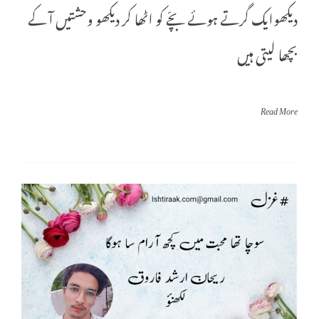
دیکھوایک گرتے ہوئے بچّے کو اٹھا کر دیکھو وحشتیں آ کے
بچھا لیتی ہیں
Read More