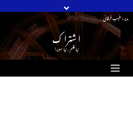
Ski
مدیر : طیب فرقانی
t
ا شترا ک
conten
نیا قلم ، نیا سویرا