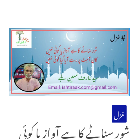
غزل
شور سناٹے کا ہے آوازِ پا کوئی