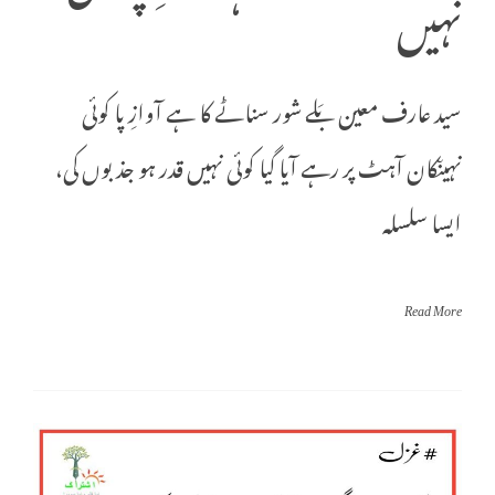
نہیں
سید عارف معین بَلے شور سناٹے کا ہے آوازِ پا کوئی
نہیںکان آہٹ پر رہے آیا گیا کوئی نہیں قدر ہو جذبوں کی،
ایسا سلسلہ
Read More