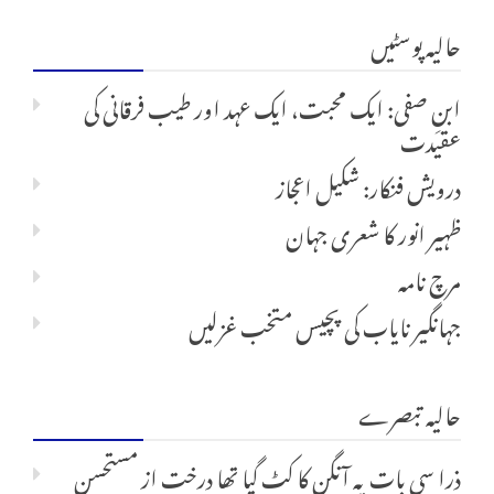
حالیہ پوسٹیں
برائے:
ابنِ صفی: ایک محبت، ایک عہد اور طیب فرقانی کی
عقیدت
درویش فنکار: شکیل اعجاز
ظہیر انور کا شعری جہان
مرچ نامہ
جہانگیر نایاب کی پچیس متخب غزلیں
حالیہ تبصرے
ذرا سی بات پہ آنگن کا کٹ گیا تھا درخت
از
مستحسن