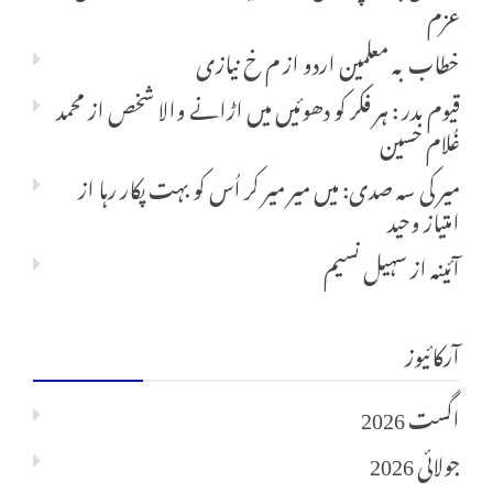
عزم
خطاب بہ معلمین اردو
از
م خ نیازی
قیوم بدر : ہر فکر کو دھوئیں میں اڑانے والا شخص
از
محمد
غُلام حسین
میر کی سہ صدی: میں میر میر کر اُس کو بہت پکار رہا
از
امتیاز وحید
آئینہ
از
سہیل نسیم
آرکائیوز
اگست 2026
جولائی 2026