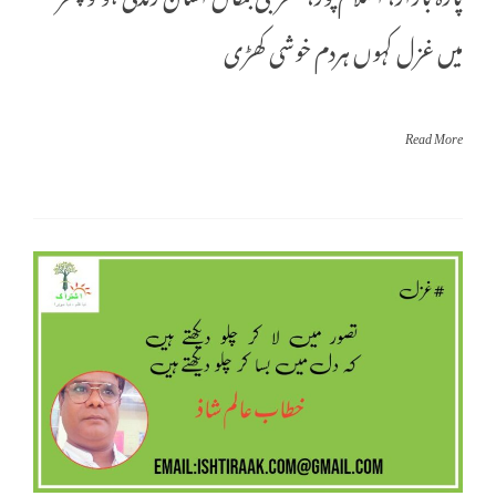
میں غزل کہوں ہردم خوشی کھڑی
Read More