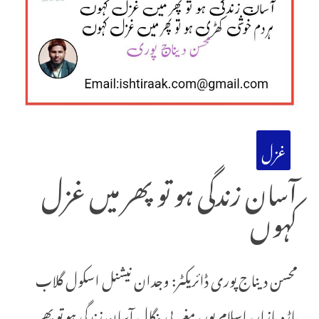
غزل
آسان زندگی ہو تو پھر میں غزل
کہوں
محسن دیناج پوری ڈائریکٹر: وجدان نیشنل اسکول گلاب
پاڑہ بازار، اسلام پور، مغربی بنگال آسان زندگی ہو تو پھر