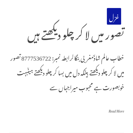
غزل
تصور میں لا کر چلو دیکھتے ہیں
خطاب عالم شاذؔمغربی بنگالرابطہ نمبر: 8777536722 تصور
میں لا کر چلو دیکھتے ہیںکہ دل میں بسا کر چلو دیکھتے ہیںبہت
خوبصورت ہے محبوب میراجہاں سے
Read More