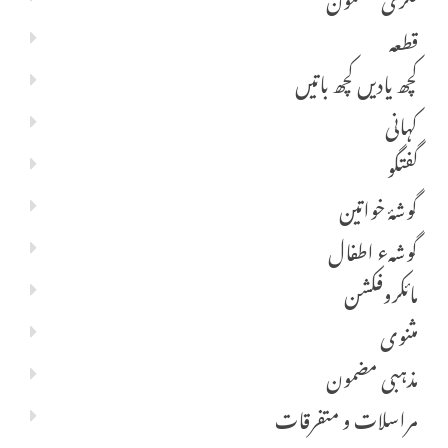
قطعہ
کچھ یادیں کچھ باتیں
کہانی
گفتگو
گوشۂ خواتین
گوشہء اطفال
مائکروفکشن
مثنوی
مذہبی مضمون
مراسلات و متفرقات