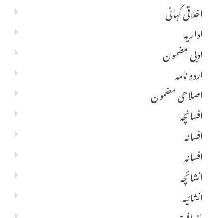
اخلاقی کہانی
اداریہ
ادبی مضمون
اردو نامہ
اصلاحی مضمون
افسانچہ
افسانہ
افسانہ
انشائچہ
انشائیہ
بازیافت