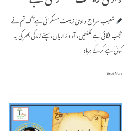
شعیب سراج وادئ زیست مسکرائی ہےآگ تم نے
عجب لگائی ہے کلفتیں، آہ و زاریاں، سپنے زندگی بھر کی یہ
کمائی ہے کرکے برباد
Read More