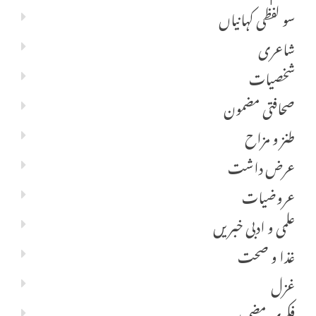
سو لفظی کہانیاں
شاعری
شخصیات
صحافتی مضمون
طنز و مزاح
عرض داشت
عروضیات
علمی و ادبی خبریں
غذا و صحت
غزل
فکری مضمون