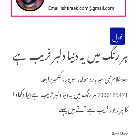
غزل
ہر رنگ میں یہ دنیا دلبر فریب ہے
میرؔ غلام نبی میربارہ مولہ، سوپور، کشمیررابطہ:
7006189471 ہر رنگ میں یہ دنیا دلبر فریب ہےدنیا دکھاوا
کا ہر زیور فریب ہے آتے ہیں پہلے
Read More