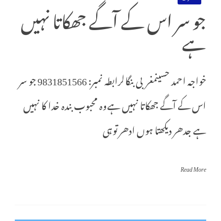
جو سر اس کے آگے جھکاتا نہیں
ہے
خواجہ احمد حسینمغربی بنگالرابطہ نمبر: 9831851566 جو سر
اس کے آگے جھکاتا نہیں ہےوہ محبوب بندہ خدا کا نہیں
ہے جدھر دیکھتا ہوں ادھر توہی
Read More