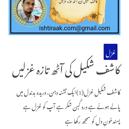
غزل
کاشف شکیل کی آٹھ تازہ غزلیں
کاشف شکیل غزل(1)ایک تشنہ دہن، دریدہ بدندل میں
پالے ہوئے ہے درد کُہن شکر ہے آپ کو غزل ہے
پسندخونِ دل کو سمجھ رکھا ہے‌