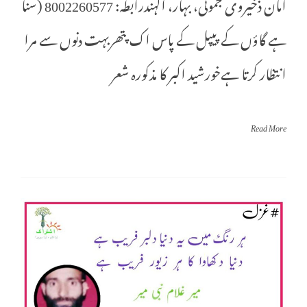
امان ذخیروی جموئی، بہار، الہندرابطہ: 8002260577 (سنا
ہے گاؤں کے پیپل کے پاس اک پتھربہت دنوں سے مرا
انتظار کرتا ہےخورشید اکبر کا مذکورہ شعر
Read More