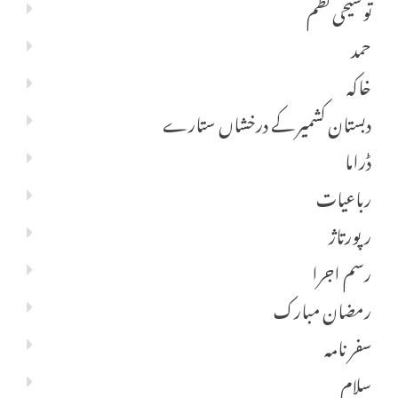
توشیحی نظم
حمد
خاکہ
دبستان کشمیر کے درخشاں ستارے
ڈراما
رباعیات
رپورتاژ
رسم اجرا
رمضان مبارک
سفر نامہ
سلام