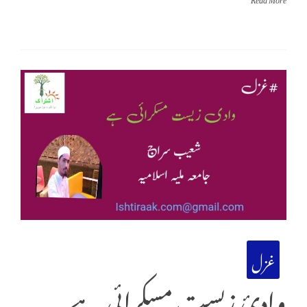
غزل
وادئ زیست مسکرائی ہے