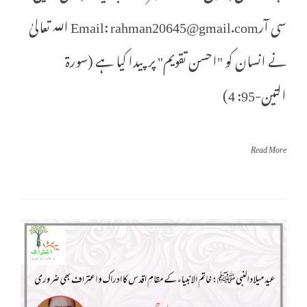
سی آرEmail: rahman20645@gmail.com اللہ تعالیٰ
نے انسان کو "احسن تقویم" پر پیدا کیا ہے (سورۃ
التین-95: 4)
Read More