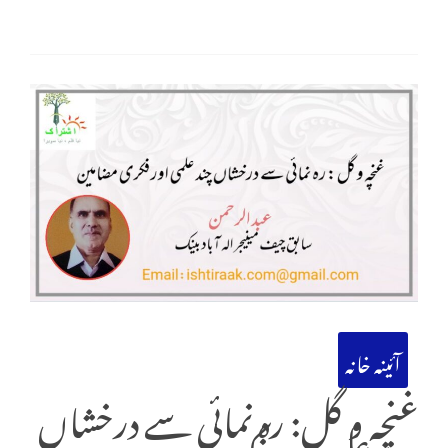
آئینہ خانہ
غنچہ و گل: رہ نمائی سے درخشاں