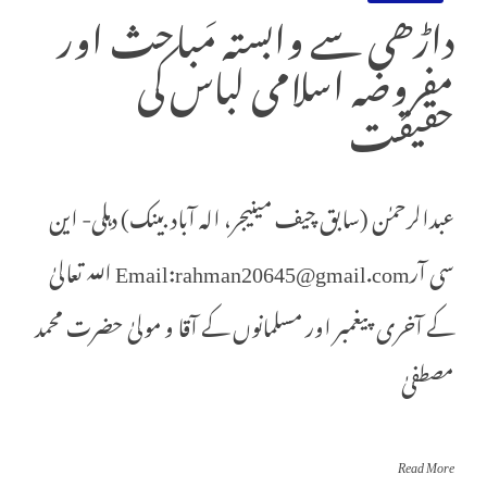
داڑھی سے وابستہ مَباحث اور
مفروضہ اسلامی لباس کی
حقیقت
عبدالرحمٰن (سابق چیف مینیجر، الہ آباد بینک) دہلی- این
سی آرEmail:rahman20645@gmail.com اللہ تعالیٰ
کے آخری پیغمبر اور مسلمانوں کے آقا و مولیٰ حضرت محمد
مصطفیٰ
Read More