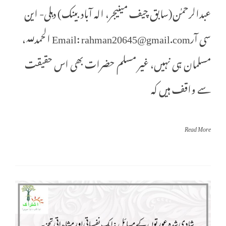
عبدالرحمٰن(سابق چیف مینیجر، الہ آباد بینک) دہلی- این
سی آرEmail: rahman20645@gmail.com الحمدللہ،
مسلمان ہی نہیں، غیر مسلم حضرات بھی اس حقیقت
سے واقف ہیں کہ
Read More