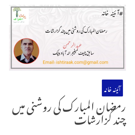
آئینہ خانہ
رمضان المبارک کی روشنی میں
چند گزارشات