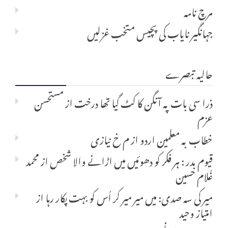
مرچ نامہ
جہانگیر نایاب کی پچیس متخب غزلیں
حالیہ تبصرے
ذرا سی بات پہ آنگن کا کٹ گیا تھا درخت
از
مستحسن
عزم
خطاب بہ معلمین اردو
از
م خ نیازی
قیوم بدر : ہر فکر کو دھوئیں میں اڑانے والا شخص
از
محمد
غُلام حسین
میر کی سہ صدی: میں میر میر کر اُس کو بہت پکار رہا
از
امتیاز وحید