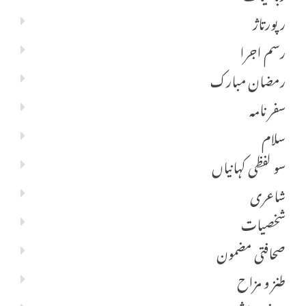
رپورتاژ
رسم اجرا
رمضان مبارک
سفر نامہ
سلام
سو لفظی کہانیاں
شاعری
شخصیات
صحافتی مضمون
طنز و مزاح