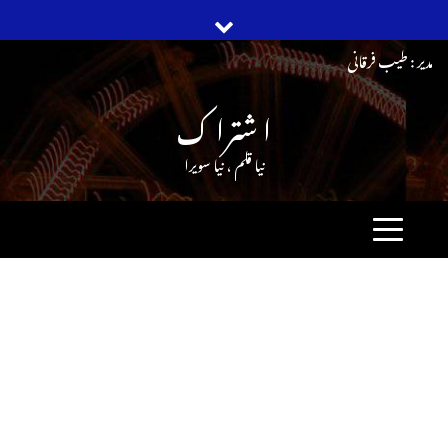
Ski
مدیر : طیب فرقانی
t
ا شترا ک
conten
نیا قلم ، نیا سویرا