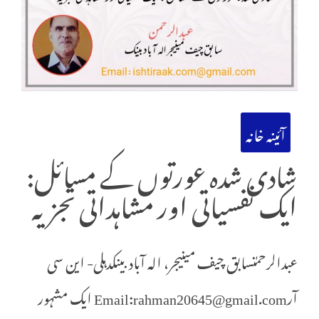
آئینہ خانہ
شادی شدہ عورتوں کے مسائل:
ایک نفسیاتی اور مشاہداتی تجزیہ
عبدالرحمٰنسابق چیف مینیجر، الہ آباد بینکدہلی- این سی
آرEmail:rahman20645@gmail.com ایک مشہور