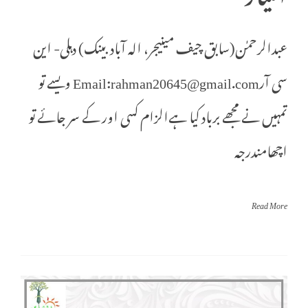
عبدالرحمٰن(سابق چیف مینیجر، الہ آباد بینک) دہلی- این
سی آرEmail:rahman20645@gmail.com ویسے تو
تمہیں نے مجھے برباد کیا ہےالزام کسی اور کے سر جائے تو
اچھامندرجہ
Read More