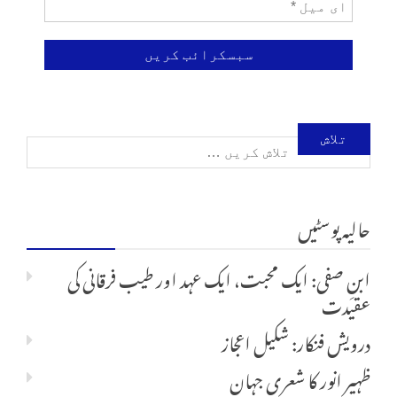
تلاش
کریں
حالیہ پوسٹیں
برائے:
ابنِ صفی: ایک محبت، ایک عہد اور طیب فرقانی کی
عقیدت
درویش فنکار: شکیل اعجاز
ظہیر انور کا شعری جہان