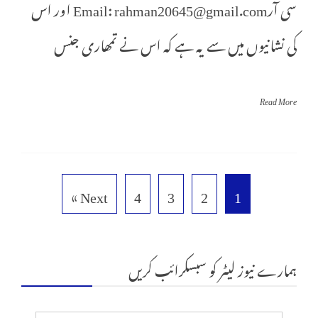
سی آرEmail: rahman20645@gmail.com اور اس
کی نشانیوں میں سے یہ ہے کہ اس نے تمھاری جنس
Read More
Next »
4
3
2
1
ہمارے نیوز لیٹر کو سبسکرائب کریں