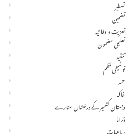
تسطیر
تضمین
تعزیت و وفا تیہ
تعلیمی مضمون
تنقید
توشیحی نظم
حمد
خاکہ
دبستان کشمیر کے درخشاں ستارے
ڈراما
رباعیات