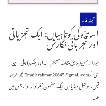
آئینہ خانہ
اساتذہ کی کوتاہیاں: ایک تجزیاتی
اور تجرباتی نگارش
عبدالرحمٰن(سابق چیف مینیجر، الہ آباد بینک) دہلی- این
سی آرEmail: rahman20645@gmail.com کچھ عرصہ
قبل، سوشل میڈیا میں ایک مضمون نظر نواز ہوا، جس میں
طلبہ