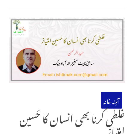
آئینہ خانہ
غلطی کرنا بھی انسان کا حَسین
امتیاز