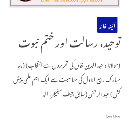
آئینہ خانہ
توحید، رسالت اور ختم نبوت
(مولانا و حید الدین خاں کی تحریروں سے انتخاب) (ماہِ
مبارک ربیع الاول کی مناسبت سے ایک اہم علمی پیش
کش) عبدالرحمٰن(سابق چیف مینیجر، الہ
Read More