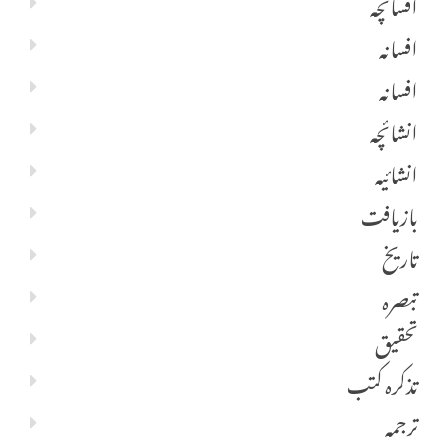
افسانچہ
افسانہ
افسانہ
انشائچہ
انشائیہ
بازیافت
تاریخ
تبصرہ
تحقیق
تذکرہ کتب
ترجمہ