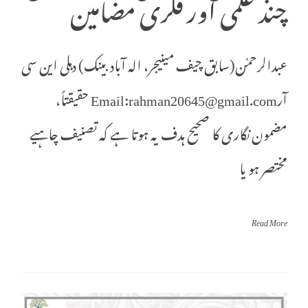
چند علمی اور فکری مضامین
عبدالرحمٰن(سابق چیف مینیجر، الہ آباد بینک) دہلی این سی
آرEmail:rahman20645@gmail.com حقیقتاً،
مضمون نگاری کا صحیح ہدف یہ ہوتا ہے کہ تصنیف چاہیے
مختصر ہو یا
Read More