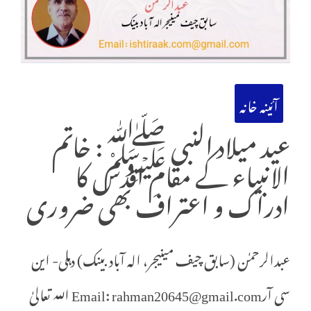
آئینہ خانہ
عید میلاد النبی ﷺ: خاتم
الانبیاء کے مقامِ اقدس کا
ادراک و اعتراف بھی ضروری
عبدالرحمٰن (سابق چیف مینیجر، الہ آباد بینک) دہلی- این
سی آرEmail: rahman20645@gmail.com اللہ تعالیٰ