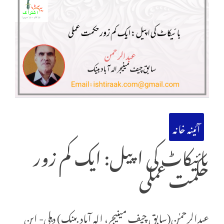
آئینہ خانہ
بائیکاٹ کی اپیل: ایک کم زور
حکمت عملی
عبدالرحمٰن(سابق چیف مینیجر، الہ آباد بینک) دہلی- این