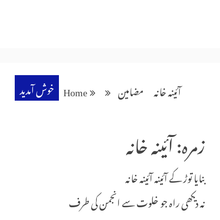
خوش آمدید
آئینہ خانہ
مضامین
Home
زمرہ: آئینہ خانہ
بنایا توڑ کے آئینہ آئینہ خانہ
نہ دیکھی راہ جو خلوت سے انجمن کی طرف