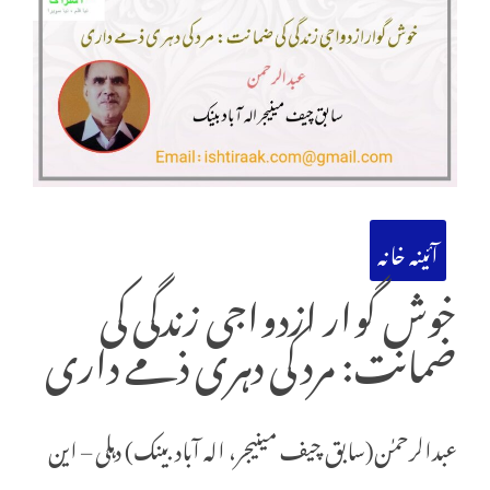
آئینہ خانہ
خوش گوار ازدواجی زندگی کی
ضمانت: مرد کی دہری ذمے داری
عبدالرحمٰن(سابق چیف مینیجر، الہ آباد بینک) دہلی – این