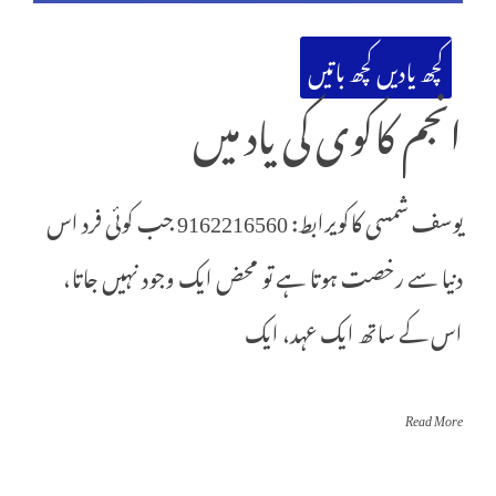
کچھ یادیں کچھ باتیں
انجم کاکوی کی یاد میں
یوسف شمسی کاکویرابط: 9162216560 جب کوئی فرد اس
دنیا سے رخصت ہوتا ہے تو محض ایک وجود نہیں جاتا،
اس کے ساتھ ایک عہد، ایک
Read More