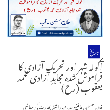
تاریخ
آکولہ شہر اور تحریک آزادی کا
فراموش شدہ مجاہدِ آزادی محمد
یعقوب (رح)
خان حسنین عاقبؔپوسد، مہاراشٹر بھارت کی معاشی