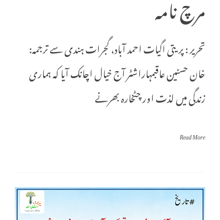
مرچ نامہ
تحریر : پریتی اگیات احمد آباد، گجرات ہندی سے ترجمہ:
خان حسنین عاقبمہاراشٹر آج خیال اچانک آیا کہ ہماری
زندگی میں لذت اور چٹخارہ بھرنے
Read More