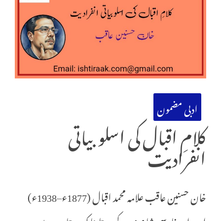
ادبی مضمون
کلامِ اقبال کی اسلوبیاتی
انفرادیت
خان حسنین عاقب علامہ محمد اقبال (1877ء–1938ء)
اردو اور فارسی شاعری کے وہ تابناک ستارے ہیں