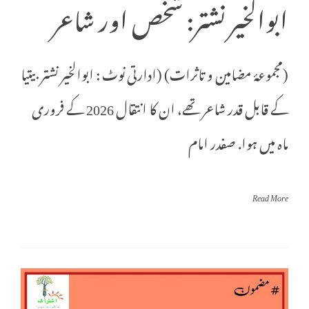
ابوالخیر نشتر: شخص اور شاعر
(مجموعۂ مضامین و تاثرات) (ادارتی نوٹ : ابوالخیر نشتر بیتیا
کے قابل قدر شاعر تھے، ان کا انتقال 2026 کے فروری
ماہ میں ہوا. صفدر امام
Read More