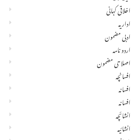
اخلاقی کہانی
اداریہ
ادبی مضمون
اردو نامہ
اصلاحی مضمون
افسانچہ
افسانہ
افسانہ
انشائچہ
انشائیہ