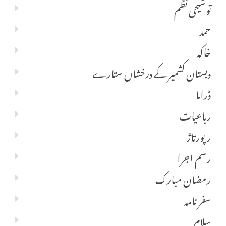
توشیحی نظم
حمد
خاکہ
دبستان کشمیر کے درخشاں ستارے
ڈراما
رباعیات
رپورتاژ
رسم اجرا
رمضان مبارک
سفر نامہ
سلام