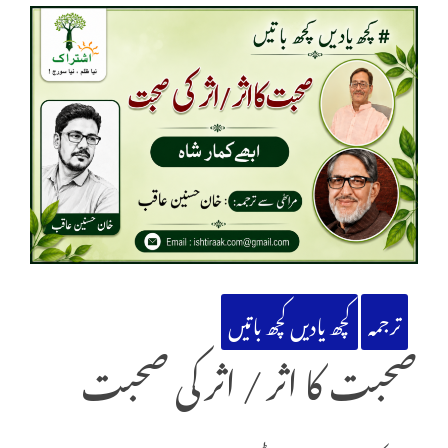
ترجمہ
کچھ یادیں کچھ باتیں
صحبت کا اثر / اثر کی صحبت