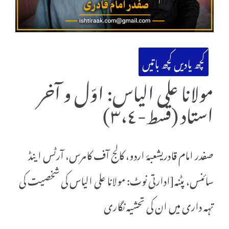
کچھ یادیں کچھ باتیں
مولانا علی الیاس: اوّل و آخر
استاد (قسط-٣،٤)
صفدر امام قادریشعبۂ اردو، کالج آف کامرس، آرٹس اینڈ
سائنس، پٹنہ[ادارتی نوٹ: مولانا علی الیاس کی شخصیت کی
تہہ داری میں ان کی تحشیہ نگاری