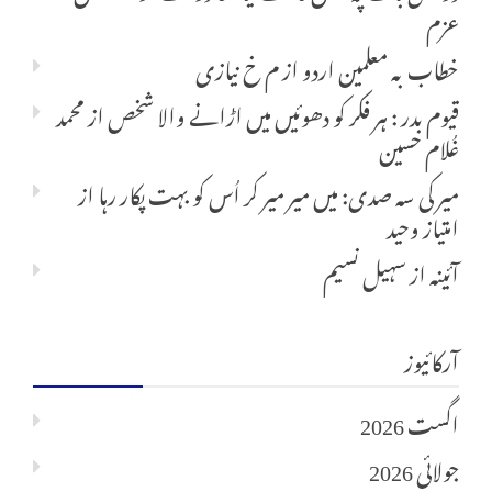
عزم
خطاب بہ معلمین اردو
از
م خ نیازی
قیوم بدر : ہر فکر کو دھوئیں میں اڑانے والا شخص
از
محمد
غُلام حسین
میر کی سہ صدی: میں میر میر کر اُس کو بہت پکار رہا
از
امتیاز وحید
آئینہ
از
سہیل نسیم
آرکائیوز
اگست 2026
جولائی 2026