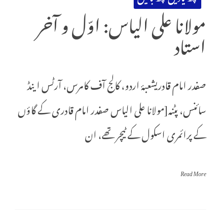
مولانا علی الیاس: اوّل و آخر
استاد
صفدر امام قادریشعبۂ اردو، کالج آف کامرس، آرٹس اینڈ
سائنس، پٹنہ[مولانا علی الیاس صفدر امام قادری کے گاؤں
کے پرائمری اسکول کے ٹیچر تھے، ان
Read More