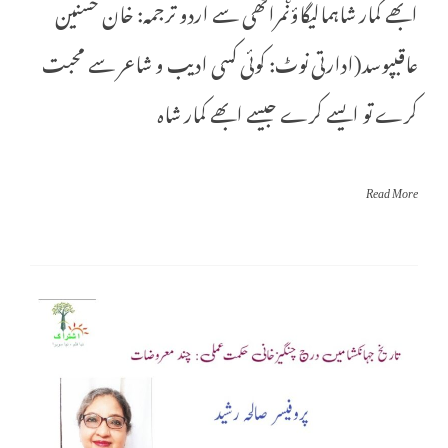
ابھے کمار شاہمالیگاؤںمراٹھی سے اردو ترجمہ: خان حسنین
عاقبپوسد(ادارتی نوٹ: کوئی کسی ادیب و شاعر سے محبت
کرے تو ایسے کرے جیسے ابھے کمار شاہ
Read More