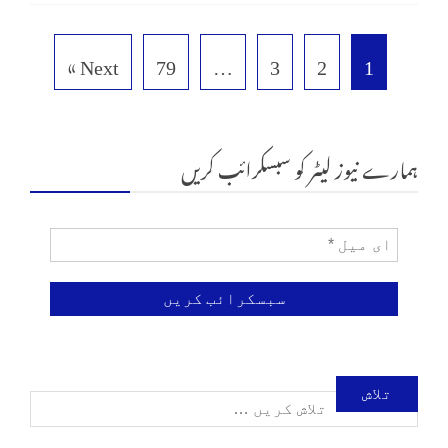
Next »
79
…
3
2
1
ہمارے نیوز لیٹر کو سبسکرائب کریں
تلاش