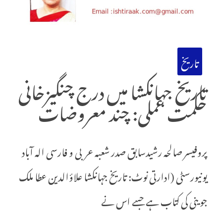
تاریخ
تاریخ جہانکشا میں درج چنگیزخانی
حکمت عملی: چند معروضات
پروفیسر صالحہ رشیدسابق صدر شعبہ عربی و فارسی الہ آباد
یونیورسٹی (ادارتی نوٹ: تاریخ جہانکشا علاؤالدین عطا ملک
جوینی کی کتاب ہے جسے اس نے