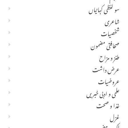
سو لفظی کہانیاں
شاعری
شخصیات
صحافتی مضمون
طنز و مزاح
عرض داشت
عروضیات
علمی و ادبی خبریں
غذا و صحت
غزل