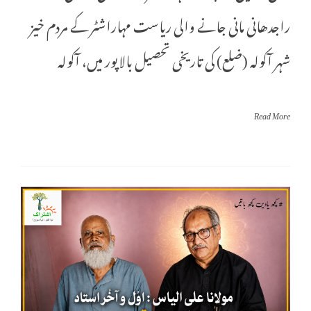
راجدھانی مانی جانے والی ریاست مہاراشٹر کے مردم خیز
شہر آکولہ (ضلع) کی تاریخی تحصیل بالاپور میں، آکولہ
Read More