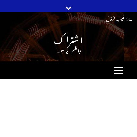
Ski
مدیر : طیب فرقانی
t
ا شترا ک
conten
نیا قلم ، نیا سویرا