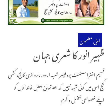
ادبی مضمون
ظہیر انور کا شعری جہان
قسیم اختراسسٹنٹ پروفیسر شعبہ اردو، مارواڑی کالج، کشن
گنج اس میں کوئی شبہ نہیں کہ اللہ تعالیٰ بعض خاندانوں کو
اپنے خصوصی فضل و کرم