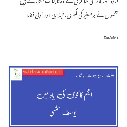
جنھوں نے برصغیر کی فکری، تہذیبی اور ادبی فضا
Read More