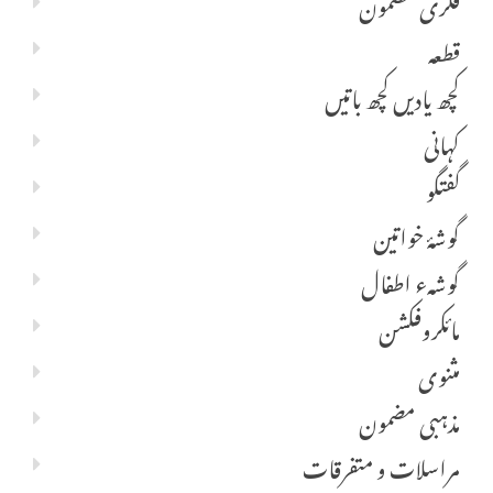
فکری مضمون
قطعہ
کچھ یادیں کچھ باتیں
کہانی
گفتگو
گوشۂ خواتین
گوشہء اطفال
مائکروفکشن
مثنوی
مذہبی مضمون
مراسلات و متفرقات