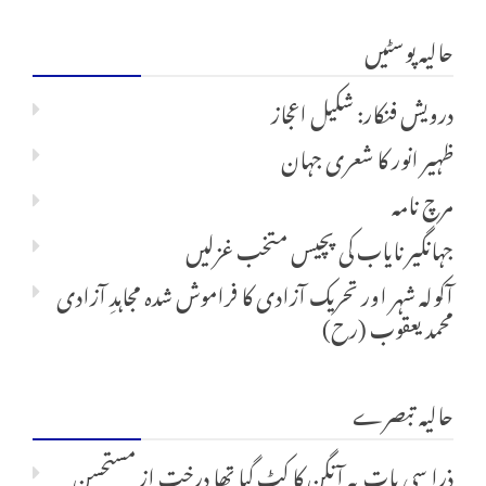
کریں
حالیہ پوسٹیں
برائے:
درویش فنکار: شکیل اعجاز
ظہیر انور کا شعری جہان
مرچ نامہ
جہانگیر نایاب کی پچیس متخب غزلیں
آکولہ شہر اور تحریک آزادی کا فراموش شدہ مجاہدِ آزادی
محمد یعقوب (رح)
حالیہ تبصرے
ذرا سی بات پہ آنگن کا کٹ گیا تھا درخت
از
مستحسن