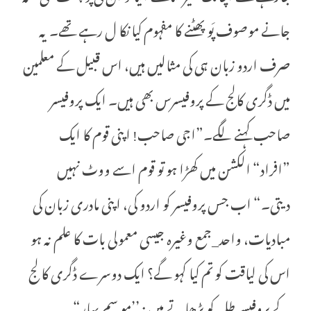
جانے موصوف پَو پھٹنے کا مفہوم کیا نکا ل رہے تھے۔ یہ
صرف اردو زبان ہی کی مثالیں ہیں، اس قبیل کے معلمین
میں ڈگری کالج کے پروفیسرس بھی ہیں۔ ایک پروفیسر
صاحب کہنے لگے۔”اجی صاحب! اپنی قوم کا ایک
”افراد“ الکشن میں کھڑا ہو تو قوم اسے ووٹ نہیں
دیتی۔“ اب جس پروفیسر کو اردو کی، اپنی مادری زبان کی
مبادیات، واحد_جمع وغیرہ جیسی معمولی بات کا علم نہ ہو
اس کی لیاقت کو تم کیا کہو گے؟ ایک دوسرے ڈگری کا لج
کے پروفیسر طلبہ کو پڑھاتے ہیں : ’’مو سمِ بِہار“۔