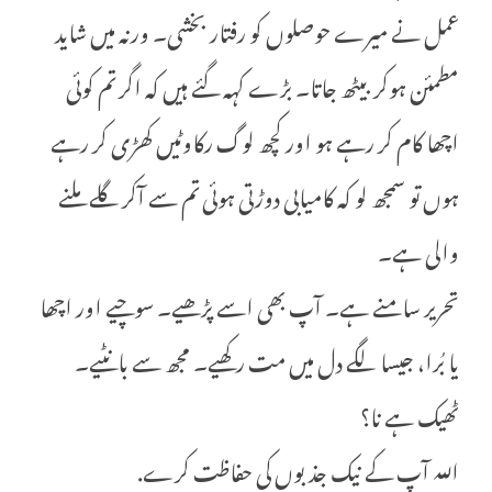
عمل نے میرے حوصلوں کو رفتار بخشی۔ ورنہ میں شاید
مطمئن ہوکر بیٹھ جاتا۔ بڑے کہہ گئے ہیں کہ اگر تم کوئی
اچھا کام کر رہے ہو اور کچھ لوگ رکاوٹیں کھڑی کر رہے
ہوں تو سمجھ لو کہ کامیابی دوڑتی ہوئی تم سے آکر گلے ملنے
والی ہے۔
تحریر سامنے ہے۔ آپ بھی اسے پڑھیے۔ سوچیے اور اچھا
یا بُرا، جیسا لگے دل میں مت رکھیے۔ مجھ سے بانٹیے۔
ٹھیک ہے نا؟
اللہ آپ کے نیک جذبوں کی حفاظت کرے.