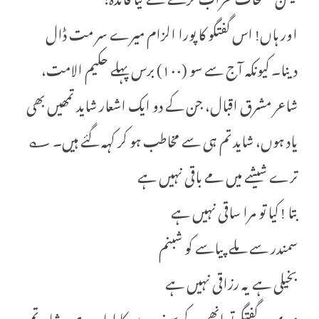
اور ہاں! اس گفتگو کا پورا الزام میرے سر مت ڈال
دینا۔ کیونکہ آج سے سو (١٠٠) برس پہلے حکیم الامت،
شاعر مشرق اقبال، جن کے دو ایک اشعار شاید تمھیں بھی
یاد ہوں، شاید تم ہی سے مخاطب ہو کر کہہ گئے ہیں۔ ؎
ترے شیشے میں مے باقی نہیں ہے
بتا ! کیا تو مرا ساقی نہیں ہے
سمندر سے ملے پیاسے کو شبنم
بخیلی ہے یہ رزاقی نہیں ہے
میری یہ گفتگو تو انھی کے سوزِ دروں کا اِعادہ ہے۔ شاید تم