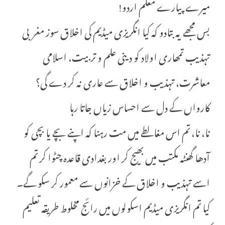
میرے پیارے معلم اردو!
بس مجھے یہ بتادو کہ کیا انگریزی میڈیم کی اخلاق سوز مغربی
تہذیب تمھاری اولاد کو دینی علم و تربیت، اسلامی
معاشرت، تہذیب و اخلاق سے عاری نہ کر دے گی؟
کارواں کے دل سے احساس زیاں جاتا رہا
نا، نا، تم اس مغالطے میں مت رہنا کہ اپنے بچے یا بچی کو
آدھا گھنٹہ مکتب میں بھیج کر اور بغدادی قاعدہ چٹوا کر تم
اسے تہذیب و اخلاق کے خزانوں سے معمور کر سکو گے۔
کیا تم انگریزی میڈیم اسکولوں میں رائج مخلوط طریقہ تعلیم