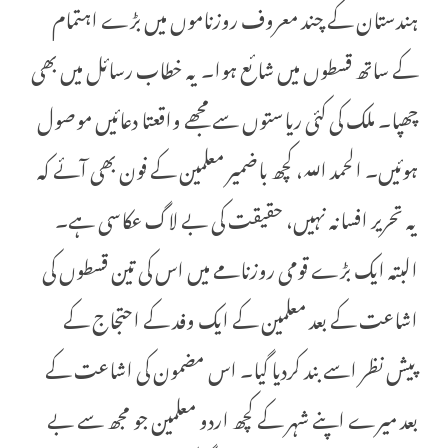
ہندستان کے چند معروف روزناموں میں بڑے اہتمام
کے ساتھ قسطوں میں شائع ہوا۔ یہ خطاب رسائل میں بھی
چھپا۔ ملک کی کئی ریاستوں سے مجھے واقعتا دعائیں موصول
ہوئیں۔ الحمد اللہ، کچھ باضمیر معلمین کے فون بھی آئے کہ
یہ تحریر افسانہ نہیں، حقیقت کی بے لاگ عکاسی ہے۔
البتہ ایک بڑے قومی روزنامے میں اس کی تین قسطوں کی
اشاعت کے بعد معلمین کے ایک وفد کے احتجاج کے
پیش نظر اسے بند کردیا گیا۔ اس مضمون کی اشاعت کے
بعد میرے اپنے شہر کے کچھ اردو معلمین جو مجھ سے بے