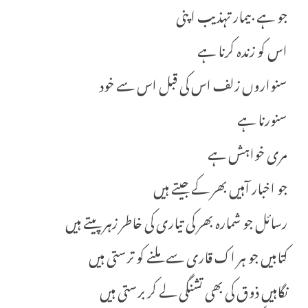
جو ہے بیمار تہذیب اپنی
اس کو زندہ کرنا ہے
سنواروں زلف اس کی قبل اس سے خود
سنورنا ہے
مری خواہش ہے
جو اخبار آہیں بھر کے جیتے ہیں
رسائل جو شمارہ بھر کی تیاری کی خاطر زہر پیتے ہیں
کتابیں جو ہر اک قاری سے ملنے کو ترستی ہیں
نگاہیں ذوق کی بھی تشنگی لے کر برستی ہیں