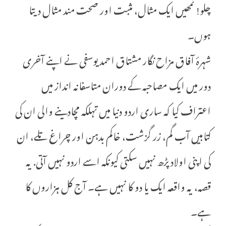
چلو! تمھیں ایک مثال، مثبت اور صحت مند مثال دیتا
ہوں۔
شہرۂ آفاق مزاح نگار مشتاق احمد یوسفی نے اپنے آخری
دور میں ایک مصاحبہ کے دوران متاسفانہ انداز میں
اعتراف کیا کہ ساری اردو دنیا میں تہلکہ مچادینے والی ان کی
کتابیں آب گم، زر گزشت، خاکم بدہن اور چراغ تلے، ان
کی اپنی اولاد پڑھ نہیں سکتی کیونکہ اسے اردو نہیں آتی. یہ
قصہ، یہ واقعہ ایک یا دو کا نہیں ہے۔ آج کل ہزاروں کا
ہے۔