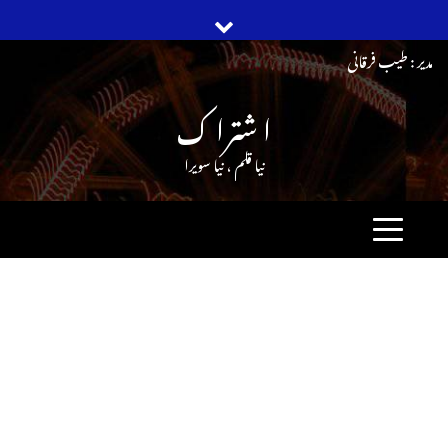
Ski
مدیر : طیب فرقانی
t
ا شترا ک
conten
نیا قلم ، نیا سویرا