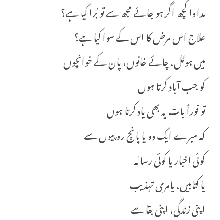
مداوا کچھ اگر ہو جائے مجھ سے تو بُرا کیا ہے؟
علاج اس مرض کا اس کے سوا کیا ہے؟
میں ہوٹل، چائے خانوں، پان کے خوانچوں
کو جب آباد کرتا ہوں
تو فوراً بات یہ بھی یاد کرتا ہوں
کہ میرے ایک دو یا پانچ روپیوں سے
کوئی اخبار یا کوئی رسالہ
یا کتابیں، یامری تہذیب
اپنی زندگی، اپنی بقا سے