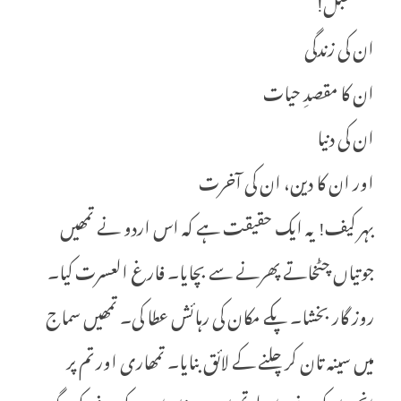
مستقبل!
ان کی زندگی
ان کا مقصدِ حیات
ان کی دنیا
اور ان کا دین، ان کی آخرت
بہر کیف! یہ ایک حقیقت ہے کہ اس اردو نے تمھیں
جوتیاں چٹخاتے پھرنے سے بچایا۔ فارغ العسرت کیا۔
روز گار بخشا۔ پکے مکان کی رہائش عطا کی۔ تمھیں سماج
میں سینہ تان کر چلنے کے لائق بنایا۔ تمھاری اور تم پر