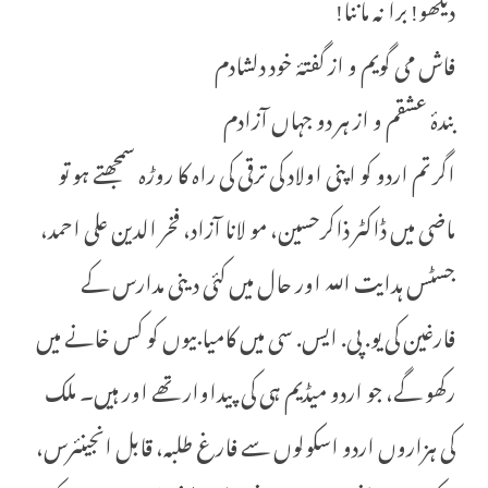
دیکھو! برا نہ ماننا!
فاش می گویم و از گفتۂ خود دلشادم
بندۂ عشقم و از ہر دو جہاں آزادم
اگر تم اردو کو اپنی اولاد کی ترقی کی راہ کا روڑہ سمجھتے ہو تو
ماضی میں ڈاکٹر ذاکرحسین، مو لانا آزاد، فخر الدین علی احمد،
جسٹس ہدایت اللہ اور حال میں کئی دینی مدارس کے
فارغین کی یو. پی. ایس. سی میں کامیابیوں کو کس خانے میں
رکھو گے، جو اردو میڈیم ہی کی پیداوار تھے اور ہیں۔ ملک
کی ہزاروں اردو اسکولوں سے فارغ طلبہ، قابل انجینئرس،