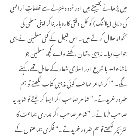
میں پڑھانے بھیجتے ہیں اور خود دھڑلے سے قطعاتِ اراضی
کی دلالی (پلاٹنگ) کو کل وقتی کاروبار بناکر اپنی معلمی کی
تنخواہ حلال کرتے ہیں۔ اس قبیل کے کئی معلمین نے یہی
جواب دیا۔ مذہبی رجحان رکھنے والے کچھ معلمین جو
ماشاءاللہ با شرع اور اسلامی شعار کے حامِل تھے، کہنے
لگے۔ ”اگر شاعر صاحب کوئی مذہبی کتاب لکھتے تو ہم
ضرور خریدتے۔“ شاعر صاحب اگر ایسا کر لیتے تو شاید یہ
صاحب فرماتے۔ ”شاعر صاحب اگر ہماری جماعت کا
لٹریچر لکھتے تو ہم ضرور خریدتے۔“ فکری جماعتوں کے