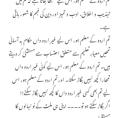
تہذیب و اخلاق، ادب و تمیز اور دین کی فہم کا شعور باقی
ہے۔
تم اردو کے معلم ہو، اس لیے غیر اردو داں حکام بہ آسانی
تمھیں معیارِ تعلیم سے متعلق احتساب سے مستثنیٰ کر دیتے
ہیں۔ تم اردو کے معلم ہو، اس لیے کوئی غیر اردو داں
تمھارا کچھ نہیں بگاڑ سکتا۔ اور تم اردو کے معلم ہو، اس
لیے تم بھی کسی غیر اردو داں کا کچھ نہیں بگاڑ سکتے!!
اگر بگاڑ سکتے ہو تو۔۔۔۔ اپنی ہی ملت کے نو نہالوں کا