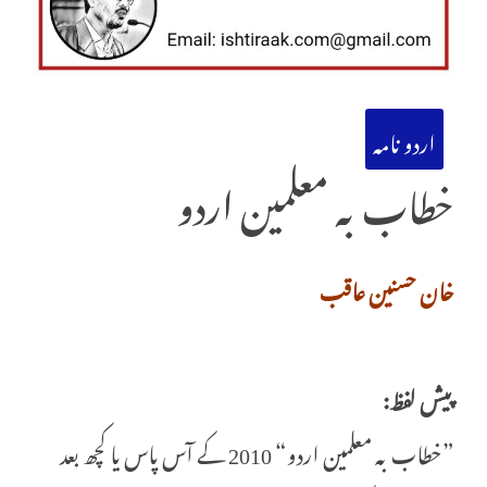
اردو نامہ
خطاب بہ معلمین اردو
خان حسنین عاقب
پیش لفظ:
”خطاب بہ معلمین اردو“ 2010 کے آس پاس یا کچھ بعد