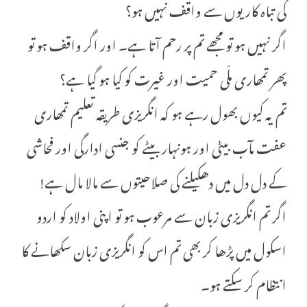
کی تباہ کاریوں سے واقف نہیں ہو؟
اگر نہیں ہو تو مجھے تم پر رحم آتا ہے۔ اور اگر واقف ہو تو
پھر تمھاری ملّی حمیت اور غیرت کو کیا ہو گیا ہے؟
تم یہ کیوں بھول رہے ہو کہ انگریزی طریقہ تعلیم تمھاری
عفت مآب بیٹی اور ہونہار بیٹے کو جنسی ادارگی اور فحاشی
کے دل دل میں دھکیلنے کی صلاحیتوں سے مالا مال ہے!
اگر تم انگریزی زبان سے مرعوب ہو تو اپنی اولاد کو اردو
اسکول میں پڑھا کر بھی تم اس کو انگریزی زبان سکھانے کا
انتظام کر سکتے ہو۔