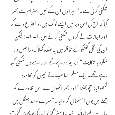
شکنی کرنی ہے۔“ میرا دل ان کے تئیں احترام سے بھر
گیا کہ آج کی اس دنیا میں ایسے لوگ ہیں جو اطلاع دے کر
اور اجازت لے کر دل شکنی کرتے ہیں، اللہ اللہ! لیکن
ان کی اگلی گفتگو کے تناظر میں یہ عقدہ کھلا کہ دراصل و ہ ”
شکوہ یا شکایت“ کرنا چا ہ رہے تھے اور اسے دل شکنی کہہ
رہے تھے۔ ایک معلم صاحب نے بچوں کو محاورہ
لکھوایا: ”پَوپھٹنا“ اور پھر انھوں نے اس محاورے کو
جملے میں یوں استعمال کر وایا۔ ”میرے والد جنگل میں
جارہے تھے اچانک شیر سامنے آگیا تو ان کی پَو پھٹ گئی“ نہ