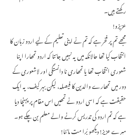
رکھتے ہیں۔
عزیزو!
مجھے تم پر فخر ہے کہ تم نے اپنی تعلیم کے لیے اردو زبان کا
انتخاب کیا تھا حالانکہ میں یہ نہیں جانتا کہ اردو تمھارا اپنا
شعوری انتخاب تھا یا تمھاری نا دانستگی اور لاشعوری کے
دور میں تمھارے والدین کا فیصلہ، لیکن بہر کیف، یہ ایک
حقیقت ہے کہ اسی اردو نے تمھیں اس مقام پر پہنچا دیا
ہے کہ تم اردو کی تدریس کرنے والے معلم بن چکے ہو۔
میرے عزیز! دیکھو بُرا مت ماننا!