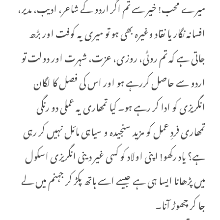
میرے محب! خیر سے تم اگر اردو کے شاعر، ادیب، مدیر،
افسانہ نگار یا نقاد وغیرہ بھی ہو تو میری یہ کوفت اور بڑھ
جاتی ہے کہ تم روٹی، روزی، عزت، شہرت اور دولت تو
اردو سے حاصل کررہے ہو اور اس کی فصل کا لگان
انگریزی کو ادا کر رہے ہو۔ کیا تمھاری یہ عملی دو رنگی
تمھاری فردِ عمل کو مزید سنجیدہ و سیاہی مائل نہیں کر رہی
ہے؟ یاد رکھو! اپنی اولاد کو کسی غیر دینی انگریزی اسکول
میں پڑھانا ایسا ہی ہے جیسے اسے ہاتھ پکڑ کر جہنم میں لے
جا کر چھوڑ آنا۔