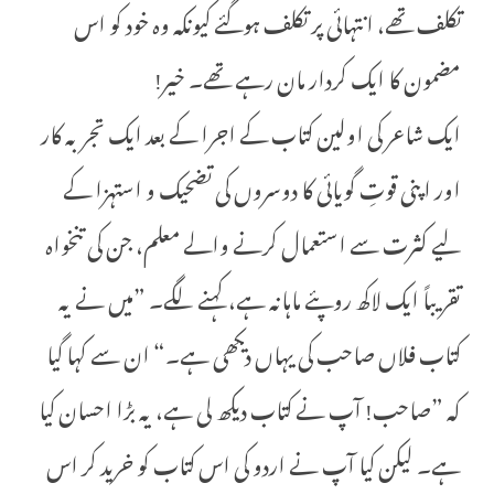
تکلف تھے، انتہائی پر تکلف ہوگئے کیونکہ وہ خود کو اس
مضمون کا ایک کردار مان رہے تھے۔ خیر!
ایک شاعر کی اولین کتاب کے اجرا کے بعد ایک تجربہ کار
اور اپنی قوتِ گویائی کا دوسروں کی تضحیک و استہزا کے
لیے کثرت سے استعمال کرنے والے معلم، جن کی تنخواہ
تقریباً ایک لاکھ روپئے ماہانہ ہے، کہنے لگے۔ ”میں نے یہ
کتاب فلاں صاحب کی یہاں دیکھی ہے۔“ ان سے کہا گیا
کہ ”صاحب! آپ نے کتاب دیکھ لی ہے، یہ بڑا احسان کیا
ہے۔ لیکن کیا آپ نے اردو کی اس کتاب کو خرید کر اس