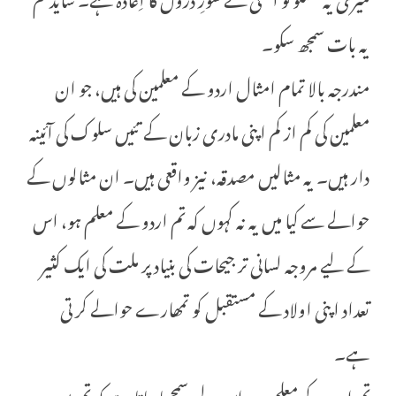
یہ بات سمجھ سکو۔
مندرجہ بالا تمام امثال اردو کے معلمین کی ہیں، جو ان
معلمین کی کم از کم اپنی مادری زبان کے تئیں سلوک کی آئینہ
دار ہیں۔ یہ مثالیں مصدقہ، نیز واقعی ہیں۔ ان مثالوں کے
حوالے سے کیا میں یہ نہ کہوں کہ تم اردو کے معلم ہو، اس
کے لیے مروجہ لسانی تر جیحات کی بنیاد پر ملت کی ایک کثیر
تعداد اپنی اولاد کے مستقبل کو تمھارے حوالے کر تی
ہے۔
تم اردو کے معلم ہو، اس لیے سمجھا جاتا ہے کہ تم میں