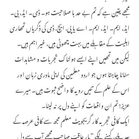
مجھے یقین ہے کہ تم بے حد با صلاحیت ہو۔ ڈی۔ ایڈ، بی۔
ایڈ، ایم۔ ایڈ، ایم۔ اے یا پی. ایچ. ڈی کی ڈگریاں تمھاری
اہلیت کے مقابلے میں بہت چھوٹی ہیں، غیر اہم ہیں۔
لیکن میں تمھیں اپنے ایسے ہولناک تجربات و مشاہدات
سنانا چاہتا ہوں جو اردو معلمین کی اپنی مادری زبان اور
اس کے علم کے تئیں رویہ کا واضح ثبوت ہیں۔ میرے
عزیز! تم ان واقعات کو اپنے دل پر نہ لینا۔
ایک کافی تجربہ کار گریجویٹ معلم مجھ سے کافی عرصہ کے
بعد ملے، کہنے لگے ”یار عاقبؔ صاحب مجھے آپ سے دل