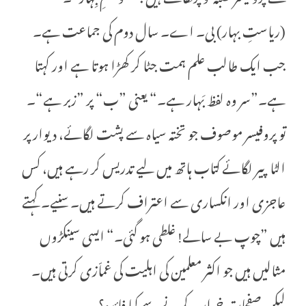
(ریاستِ بہار) بی۔ اے۔ سال دوم کی جماعت ہے۔
جب ایک طالب علم ہمت جٹا کر کھڑا ہوتا ہے اور کہتا
ہے۔”سر وہ لفظ بَہار ہے۔“ یعنی ”ب“ پر ”زبر ہے“۔
تو پروفیسر موصوف جو تختہ سیاہ سے پشت لگائے، دیوار پر
الٹا پیر لگائے کتاب ہاتھ میں لیے تدریس کر رہے ہیں، کس
عاجزی اور انکساری سے اعتراف کرتے ہیں۔ سنیے۔ کہتے
ہیں ”چوپ بے سالے! غلطی ہو گئی۔“ ایسی سینکڑوں
مثالیں ہیں جو اکثر معلمین کی اہلیت کی غماّزی کرتی ہیں۔
لیکن صفحات خراب کرنے سے کیا فائدہ؟