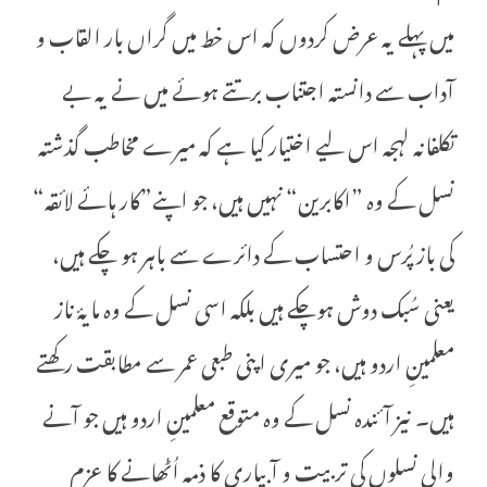
میں پہلے یہ عرض کردوں کہ اس خط میں گراں بار القاب و
آداب سے دانستہ اجتناب برتتے ہوئے میں نے یہ بے
تکلفانہ لہجہ اس لیے اختیار کیا ہے کہ میرے مخاطب گذشتہ
نسل کے وہ ”اکابرین“ نہیں ہیں، جو اپنے”کار ہائے لائقہ“
کی باز پُرس و احتساب کے دائرے سے باہر ہو چکے ہیں،
یعنی سُبک دوش ہوچکے ہیں بلکہ اسی نسل کے وہ مایۂ ناز
معلمینِ اردو ہیں، جو میری اپنی طبعی عمر سے مطابقت رکھتے
ہیں۔ نیز آئندہ نسل کے وہ متوقع معلمینِ اردو ہیں جو آنے
والی نسلوں کی تربیت و آبیاری کا ذمہ اُٹھانے کا عزم