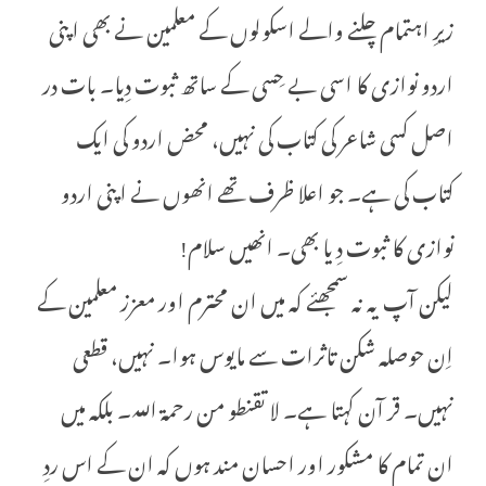
زیرِ اہتمام چلنے والے اسکولوں کے معلمین نے بھی اپنی
اردو نوازی کا اسی بے حِسی کے ساتھ ثبوت دِیا۔ بات در
اصل کسی شاعر کی کتاب کی نہیں، محض اردو کی ایک
کتاب کی ہے۔ جو اعلا ظرف تھے انھوں نے اپنی اردو
نوازی کا ثبوت دِ یا بھی۔ انھیں سلام!
لیکن آپ یہ نہ سمجھئے کہ میں ان محترم اور معزز معلمین کے
اِن حوصلہ شکن تاثرات سے مایوس ہوا۔ نہیں، قطعی
نہیں۔ قر آن کہتا ہے۔ لا تقنطو من رحمۃ اللہ۔ بلکہ میں
ان تمام کا مشکور اور احسان مند ہوں کہ ان کے اس ردِ