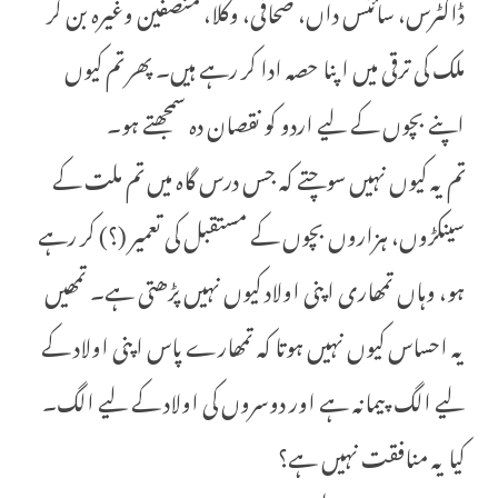
ڈاکٹرس، سائنس داں، صحافی، وکلا، منصفین وغیرہ بن کر
ملک کی ترقی میں اپنا حصہ ادا کر رہے ہیں۔ پھر تم کیوں
اپنے بچوں کے لیے اردو کو نقصان دہ سمجھتے ہو۔
تم یہ کیوں نہیں سوچتے کہ جس درس گاہ میں تم ملت کے
سینکڑوں، ہزاروں بچوں کے مستقبل کی تعمیر (؟) کر رہے
ہو، وہاں تمھاری اپنی اولاد کیوں نہیں پڑھتی ہے۔ تمھیں
یہ احساس کیوں نہیں ہوتا کہ تمھارے پاس اپنی اولاد کے
لیے الگ پیمانہ ہے اور دوسروں کی اولاد کے لیے الگ۔
کیا یہ منافقت نہیں ہے؟