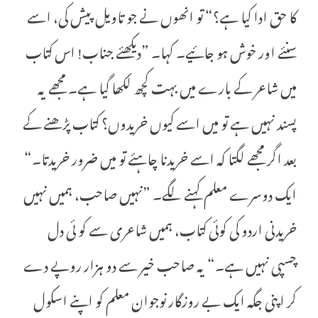
کا حق ادا کیا ہے؟“ تو انھوں نے جو تاویل پیش کی، اسے
سنئے اور خوش ہو جائیے۔ کہا۔ ”دیکھئے جناب! اس کتاب
میں شاعر کے بارے میں بہت کچھ لکھا گیا ہے۔ مجھے یہ
پسند نہیں ہے تو میں اسے کیوں خریدوں؟ کتاب پڑھنے کے
بعد اگر مجھے لگتا کہ اسے خریدنا چاہئے تو میں ضرور خریدتا۔“
ایک دوسرے معلم کہنے لگے۔ ”نہیں صاحب، ہمیں نہیں
خریدنی اردو کی کوئی کتاب، ہمیں شاعری سے کو ئی دل
چسپی نہیں ہے۔“ یہ صاحب خیر سے دو ہزار روپے دے
کر اپنی جگہ ایک بے روزگار نوجوان معلم کو اپنے اسکول