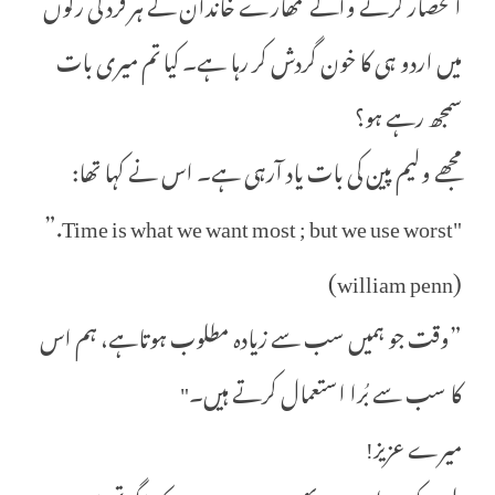
انحصار کرنے والے تمھارے خاندان کے ہر فرد کی رگوں
میں اردو ہی کا خون گردش کر رہا ہے۔ کیا تم میری بات
سمجھ رہے ہو؟
مجھے ولیم پین کی بات یاد آرہی ہے۔ اس نے کہا تھا:
"Time is what we want most ; but we use worst.”
(william penn)
”وقت جو ہمیں سب سے زیادہ مطلوب ہوتاہے، ہم اس
کا سب سے بُرا استعمال کرتے ہیں۔"
میرے عزیز!