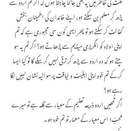
ملت کی خاطر میں یہ بھی جاننا چاہتا ہوں کہ اگر تم اردو سے
پڑھ کر معلم بن سکتے ہو، اپنے خاندان کی اطمینان بخش
کفالت کر سکتے ہو تو پھر ایسی کون سی مجبوری ہے کہ تم
اپنی اولاد کو انگریزی میڈیم سے پڑھاتے ہو؟ اگر تم یہ سو
چتے ہو کہ وہ اردو سے پڑھ کر ترقی نہیں کر سکے گا تو کیا ایسا
کر کے تم خود اپنی اہلیت و لیاقت پر سوالیہ نشان نہیں لگا
رہے ہو؟
اگر تمھیں اردو ذریعہ تعلیم کے معیار سے گِلہ ہے تو میرے
مُحبّ! اس معیار کے معمار تو تم خود ہو۔