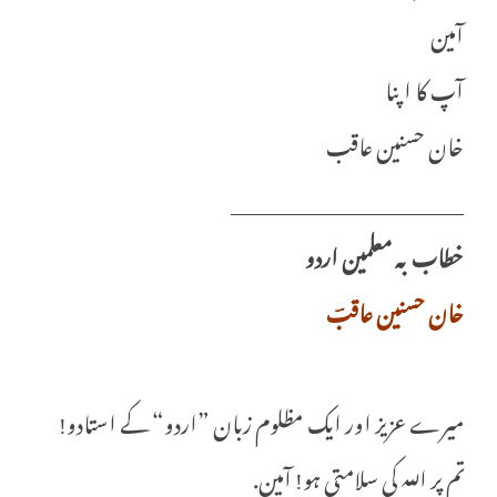
آمین
آپ کا اپنا
خان حسنین عاقب
_____________________
خطاب بہ معلمین اردو
خان حسنین عاقبؔ
میرے عزیز اور ایک مظلوم زبان ”اردو“ کے استادو!
تم پر اللہ کی سلامتی ہو! آمین.