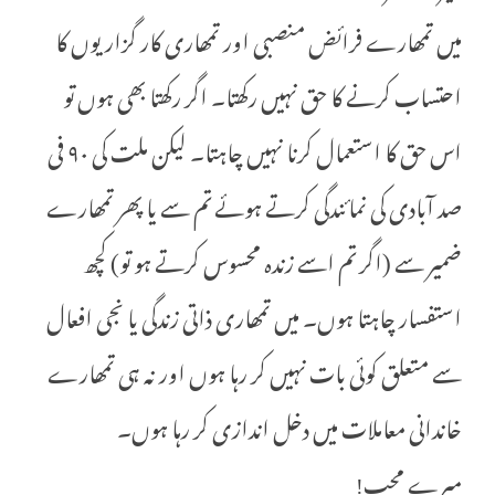
میں تمھارے فرائض منصبی اور تمھاری کار گزاریوں کا
احتساب کرنے کا حق نہیں رکھتا۔ اگر رکھتا بھی ہوں تو
اس حق کا استعمال کرنا نہیں چاہتا۔ لیکن ملت کی ٩٠ فی
صد آبادی کی نمائندگی کرتے ہوئے تم سے یا پھر تمھارے
ضمیر سے (اگر تم اسے زندہ محسوس کرتے ہو تو) کچھ
استفسار چاہتا ہوں۔ میں تمھاری ذاتی زندگی یا نجی افعال
سے متعلق کوئی بات نہیں کر رہا ہوں اور نہ ہی تمھارے
خاندانی معاملات میں دخل اندازی کر رہا ہوں۔
میرے محب!