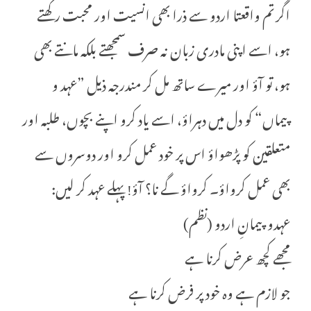
اگر تم واقعتا اردو سے ذرا بھی انسیت اور محبت رکھتے
ہو، اسے اپنی مادری زبان نہ صرف سمجھتے بلکہ مانتے بھی
ہو، تو آؤ اور میرے ساتھ مل کر مندرجہ ذیل ”عہد و
پیماں“ کو دل میں دہراؤ، اسے یاد کرو اپنے بچوں، طلبہ اور
متعلقین کو پڑھواؤ اس پر خود عمل کرو اور دوسروں سے
بھی عمل کرواؤ۔ کرواؤ گے نا؟ آؤ! پہلے عہد کر لیں:
عہدو پیمانِ اردو (نظم)
مجھے کچھ عرض کرنا ہے
جو لازم ہے وہ خود پر فرض کرنا ہے