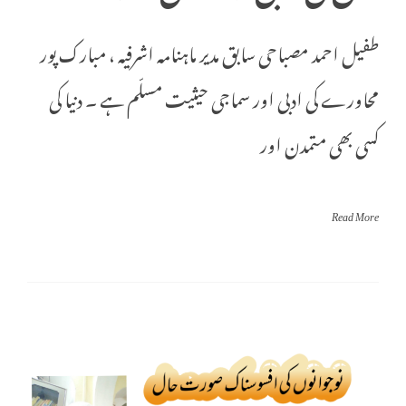
طفیل احمد مصباحی سابق مدیر ماہنامہ اشرفیہ ، مبارک پور
محاورے کی ادبی اور سماجی حیثیت مسلّم ہے ۔ دنیا کی
کسی بھی متمدن اور
Read More