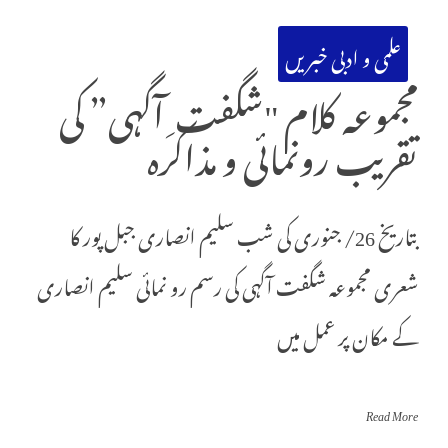
علمی و ادبی خبریں
مجموعہ کلام "شگفت ِ آگہی” کی
تقریب رونمائی و مذاکرہ
بتاریخ 26/ جنوری کی شب سلیم انصاری جبل پور کا
شعری مجموعہ شگفت آگہی کی رسم رو نمائی سلیم انصاری
کے مکان پر عمل میں
Read More