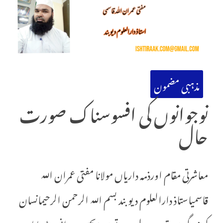
مذہبی مضمون
نوجوانوں کی افسوسناک صورت
حال
معاشرتی مقام اورذمہ داریاں مولانا مفتی عمران اللہ
قاسمیاستاذ دارالعلوم دیوبند بسم اللہ الرحمن الرحیمانسان