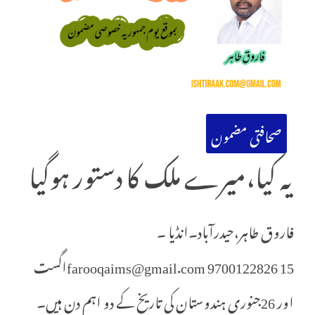
صحافتی مضمون
یہ کیا،میرے ملک کا دستور ہوگیا
فاروق طاہر،حیدرآباد۔انڈیا ۔
farooqaims@gmail.com 9700122826 15اگست
اور 26جنوری ہندوستان کی تاریخ کے دو اہم دن ہیں۔