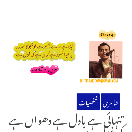
شاعری
شخصیات
تنہائی ہے بادل ہے دھواں ہے
کہ غزل ہے