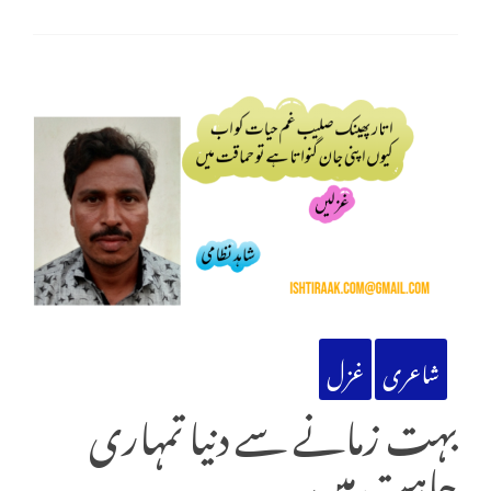
شاعری
غزل
بہت زمانے سے دنیا تمہاری
چاہت میں