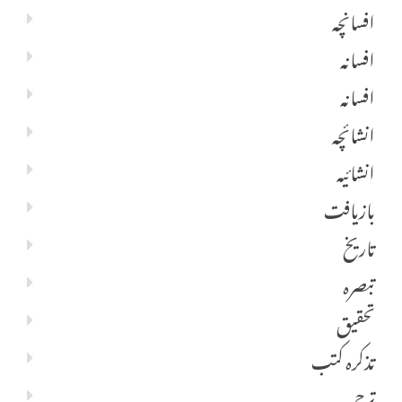
افسانچہ
افسانہ
افسانہ
انشائچہ
انشائیہ
بازیافت
تاریخ
تبصرہ
تحقیق
تذکرہ کتب
ترجمہ