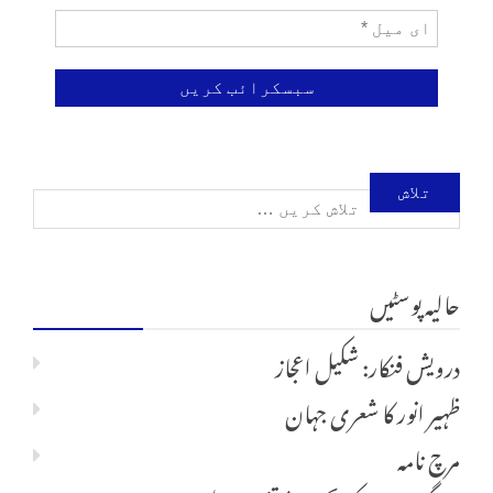
تلاش
کریں
حالیہ پوسٹیں
برائے:
درویش فنکار: شکیل اعجاز
ظہیر انور کا شعری جہان
مرچ نامہ