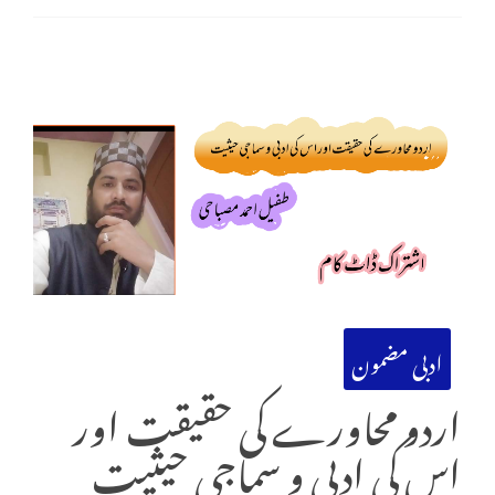
ادبی مضمون
اردو محاورے کی حقیقت اور
اس کی ادبی و سماجی حیثیت