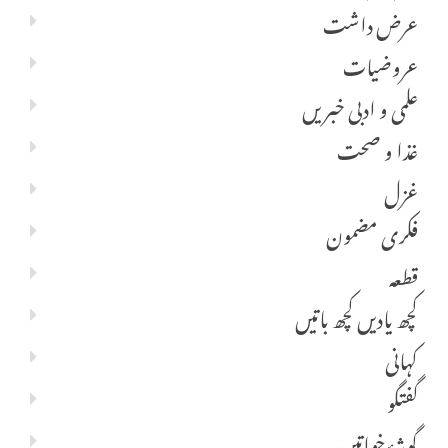
عرض داشت
عروضیات
علمی و ادبی خبریں
غذا و صحت
غزل
فکری مضمون
قطعہ
کچھ یادیں کچھ باتیں
کہانی
گفتگو
گوشۂ خواتین