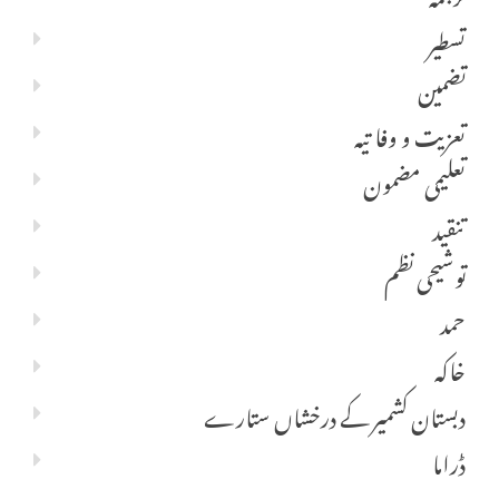
تسطیر
تضمین
تعزیت و وفا تیہ
تعلیمی مضمون
تنقید
توشیحی نظم
حمد
خاکہ
دبستان کشمیر کے درخشاں ستارے
ڈراما