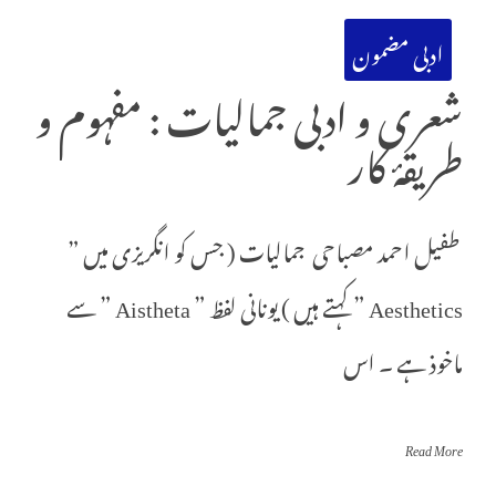
ادبی مضمون
شعری و ادبی جمالیات : مفہوم و
طریقۂ کار
طفیل احمد مصباحی جمالیات ( جس کو انگریزی میں ”
Aesthetics ” کہتے ہیں ) یونانی لفظ ” Aistheta ” سے
ماخوذ ہے ۔ اس
Read More