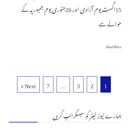
15اگست یوم آزادی اور 26جنوری یوم جمہوریہ کے
حوالے سے
Read More
Next »
7
…
3
2
1
ہمارے نیوز لیٹر کو سبسکرائب کریں