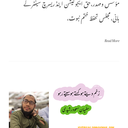
مؤسس وصدر،حق ایجوکیشن اینڈ ریسرچ سینٹر کے
بانی،مجلس تحفظ ختم نبوت،
Read More