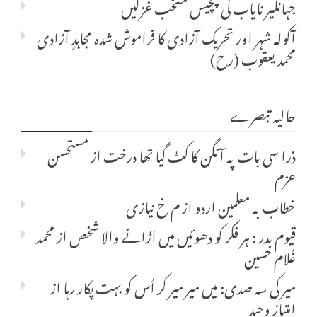
جہانگیر نایاب کی پچیس متخب غزلیں
آکولہ شہر اور تحریک آزادی کا فراموش شدہ مجاہدِ آزادی
محمد یعقوب (رح)
حالیہ تبصرے
ذرا سی بات پہ آنگن کا کٹ گیا تھا درخت
از
مستحسن
عزم
خطاب بہ معلمین اردو
از
م خ نیازی
قیوم بدر : ہر فکر کو دھوئیں میں اڑانے والا شخص
از
محمد
غُلام حسین
میر کی سہ صدی: میں میر میر کر اُس کو بہت پکار رہا
از
امتیاز وحید