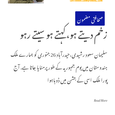
صحافتی مضمون
زخم دیتے ہو،کہتے ہو سیتے رہو
سلیمان سعود رشیدی،حیدرآباد 26 جنوری کو ہمارے ملک
ہندوستان میں یوم جمہوریہ کے طور پرمنایا جاتا ہے. آج
پورا ملک اسی کے جشن میں ڈوباہوا
Read More