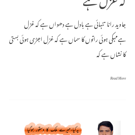
جاوید رانا تنہائی ہے بادل ہے دھواں ہے کہ غزل
ہےمہکی ہوئی راتوں کا سماں ہے کہ غزل اجڑی ہوئی بستی
کا نشاں ہے کہ
Read More