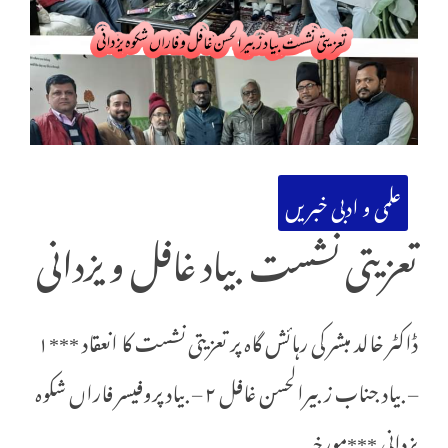
علمی و ادبی خبریں
تعزیتی نشست بیاد غافل و یزدانی
ڈاکٹر خالد مبشر کی رہائش گاہ پر تعزیتی نشست کا انعقاد ***۱
– بیاد جناب زبیرالحسن غافل ۲ – بیاد پروفیسر فاراں شکوہ
یزدانی ***مورخہ