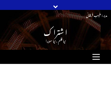
Ski
مدیر : طیب فرقانی
t
ا شترا ک
conten
نیا قلم ، نیا سویرا