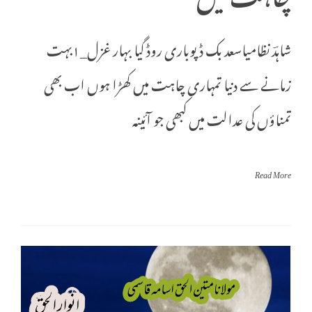
شاہدؔ نظامیاسعد بک ڈپوباری روڈ گیا بہار غزل_١بہت
زمانے سے دنیا تمہاری چاہت میں کھڑا ہوں اب بھی
تمناؤں کی عدالت میں کبھی جو آئینہ
Read More