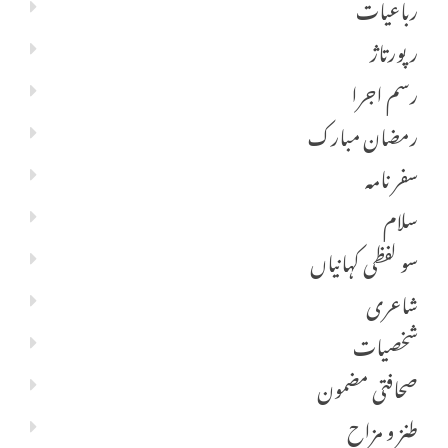
رباعیات
رپورتاژ
رسم اجرا
رمضان مبارک
سفر نامہ
سلام
سو لفظی کہانیاں
شاعری
شخصیات
صحافتی مضمون
طنز و مزاح