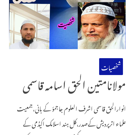
شخصیات
مولانامتین الحق اسامہ قاسمی
انوارالحق قاسمی اشرف العلوم جاجمؤ کے بانی،جمعیت
علماء اترپردیش کےصدر،کل ہند اسلامک اکیڈمی کے