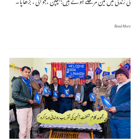
کی زندگی میں تین مرحلے ہوتے ہیں؛بچپن ،جوانی ، بڑھاپا۔
Read More