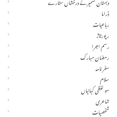
دبستان کشمیر کے درخشاں ستارے
ڈراما
رباعیات
رپورتاژ
رسم اجرا
رمضان مبارک
سفر نامہ
سلام
سو لفظی کہانیاں
شاعری
شخصیات