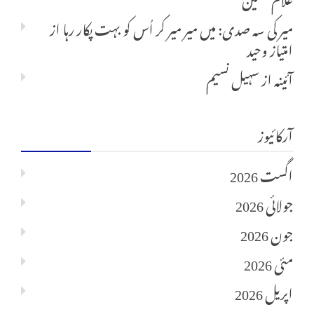
میر کی سہ صدی: میں میر میر کر اُس کو بہت پکار رہا
از
امتیاز وحید
آئینہ
از
سہیل نسیم
آرکائیوز
اگست 2026
جولائی 2026
جون 2026
مئی 2026
اپریل 2026