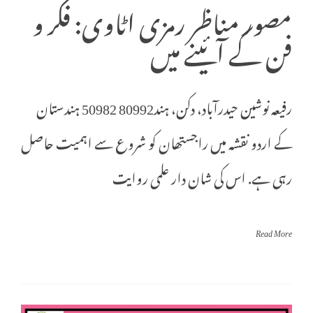
مصور مناظر رمزی اٹاوی: فکر و
فن کے آئینے میں
رفیعہ نوشین حیدرآباد، دکن، ہند80992 50982 ہندستان
کے اردو نقشہ میں راجستھان کو شروع سے اہمیت حاصل
رہی ہے. اس کی شان دار علمی روایت
Read More