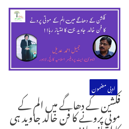
ادبی مضمون
فکشن کے دھاگے میں الم کے
موتی پرونے کا فن خالد جاوید ہی
کا امتیاز رہا!!