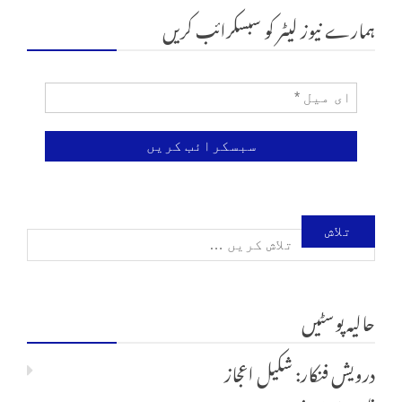
ہمارے نیوز لیٹر کو سبسکرائب کریں
تلاش
کریں
حالیہ پوسٹیں
برائے:
درویش فنکار: شکیل اعجاز