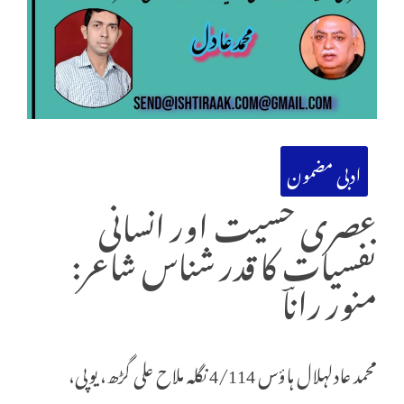
ادبی مضمون
عصری حسیت اور انسانی
نفسیات کا قدر شناس شاعر:
منور راناؔ
محمد عادلہلال ہاؤس 4/114 نگلہ ملاح علی گڑھ، یوپی،