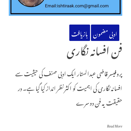
ادبی مضمون
بازیافت
فن افسانہ نگاری
پروفیسر قاضی عبدالستار ایک ادبی صنف کی حیثیت سے
افسانہ نگاری کی اہمیت کو اکثر نظر انداز کیا گیا ہے۔ در
حقیقت یہ فن دوسرے
Read More