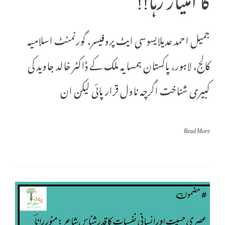
جمیل احمد عدیلایسوسی ایٹ پروفیسر، گورنمنٹ اسلامیہ
کالج، لاہور، پاکستان ہمسایہ ملک کے ڈاکٹر خالد جاوید کی
کبیری شناخت اگرچہ ناول قرار پائی لیکن ان
Read More