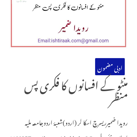
ادبی مضمون
منٹو کے افسانوں کا فکری پس
منظر
رویدا ضمیرریسرچ اسکا لر (اردو)شعبۂ اردوجامعہ ملیہ
اسلامیہ نئی دہلی 110025E-mail-ruwaida.khahn6@g