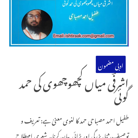
ادبی مضمون
اشرفؔی میاں کچھوچھوی کی حمد
گوئی
طفیل احمد مصباحی حمد کا لغوی معنیٰ ہے: تعریف و
توصیف، ثنا، بزرگی اور بڑائی بیان کرنا۔ شعری اصطلاح