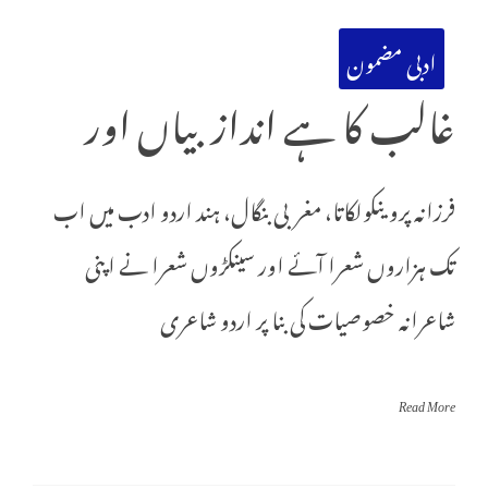
ادبی مضمون
غالب کا ہے انداز بیاں اور
فرزانہ پروینکولکاتا، مغربی بنگال، ہند اردو ادب میں اب
تک ہزاروں شعرا آئے اور سینکڑوں شعرا نے اپنی
شاعرانہ خصوصیات کی بنا پر اردو شاعری
Read More