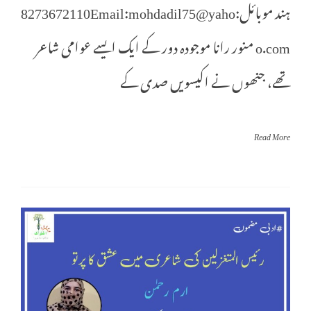
ہند موبائل:8273672110Email:mohdadil75@yaho
o.com منور رانا موجودہ دور کے ایک ایسے عوامی شاعر
تھے، جنھوں نے اکیسویں صدی کے
Read More