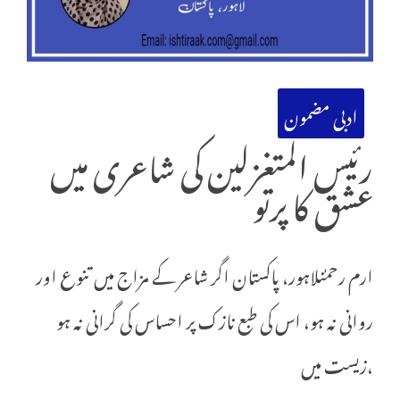
ادبی مضمون
رئیس المتغزلین کی شاعری میں
عشق کا پرتو
ارم رحمٰنلاہور، پاکستان اگر شاعر کے مزاج میں تنوع اور
روانی نہ ہو، اس کی طبع نازک پر احساس کی گرانی نہ ہو
،زیست میں