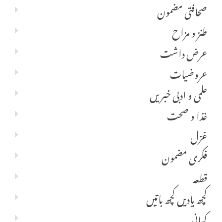
صحافتی مضمون
طنز و مزاح
عرض داشت
عروضیات
علمی و ادبی خبریں
غذا و صحت
غزل
فکری مضمون
قطعہ
کچھ یادیں کچھ باتیں
کہانی