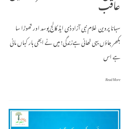
عاقب
سہانا پروین غلام نبی آزاد ڈی ایڈ کالج پوسد اور تھوڑا سا
بکھر جاؤں یہی ٹھانی ہےزندگی! میں نے ابھی ہار کہاں مانی
ہے اس
Read More