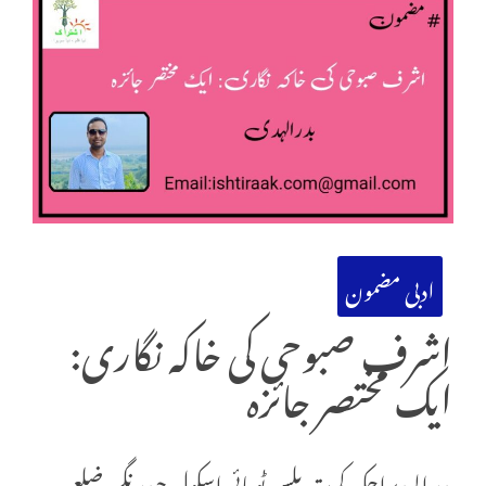
ادبی مضمون
اشرف صبوحی کی خاکہ نگاری:
ایک مختصر جائزہ
بدر الہدیراجکیہ کرت پلس ٹو ہائی اسکول حیدر نگر، ضلع