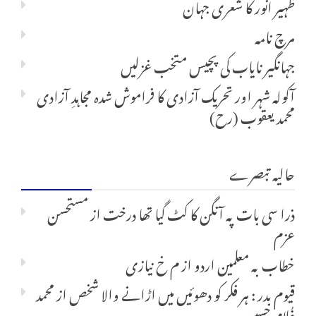
ظہیر انور کا شعری جہان
مرچ نامہ
جہانگیر نایاب کی پچیس متخب غزلیں
آکولہ شہر اور تحریک آزادی کا فراموش شدہ مجاہدِ آزادی
محمد یعقوب (رح)
حالیہ تبصرے
ذرا سی بات پہ آنگن کا کٹ گیا تھا درخت
از
مستحسن
عزم
خطاب بہ معلمین اردو
از
م خ نیازی
قیوم بدر : ہر فکر کو دھوئیں میں اڑانے والا شخص
از
محمد
غُلام حسین