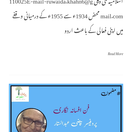
mail.com محض 1934ء سے 1955ء کے درمیانی وقفے
میں اپنی فعالی کے باعث اردو
Read More