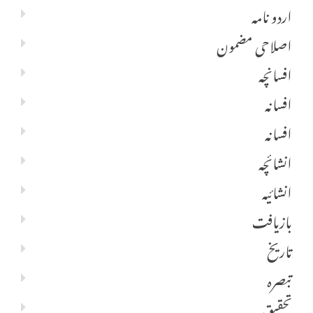
اردو نامہ
اصلاحی مضمون
افسانچہ
افسانہ
افسانہ
انشائچہ
انشائیہ
بازیافت
تاریخ
تبصرہ
تحقیق