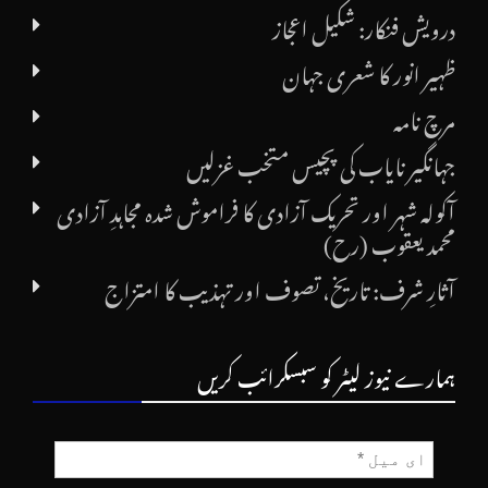
درویش فنکار: شکیل اعجاز
ظہیر انور کا شعری جہان
مرچ نامہ
جہانگیر نایاب کی پچیس متخب غزلیں
آکولہ شہر اور تحریک آزادی کا فراموش شدہ مجاہدِ آزادی
محمد یعقوب (رح)
آثارِ شرف: تاریخ، تصوف اور تہذیب کا امتزاج
ہمارے نیوز لیٹر کو سبسکرائب کریں