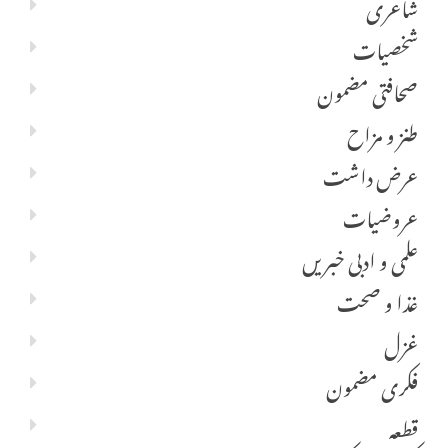
شاعری
شخصیات
صحافتی مضمون
طنز و مزاح
عرض داشت
عروضیات
علمی و ادبی خبریں
غذا و صحت
غزل
فکری مضمون
قطعہ