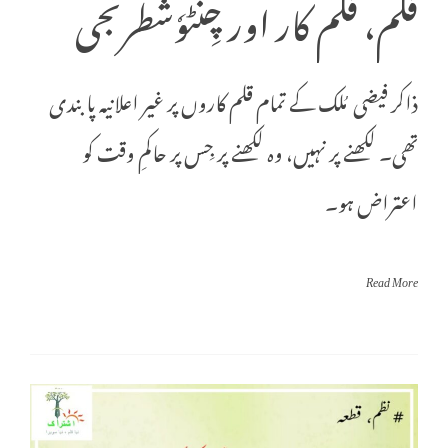
قلم، قلم کار اور چِنٹوٗشطرنجی
ذاکر فیضی مُلک کے تمام قلم کاروں پر غیر اعلانیہ پابندی
تھی۔ لکھنے پر نہیں، وہ لکھنے پر جِس پر حاکمِ وقت کو
اعتراض ہو۔
Read More