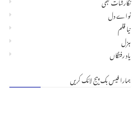
نگارشات فہمی
نواے دل
نیا قلم
ہزل
یاد رفتگاں
ہمارا فیس بک پیج لائک کریں