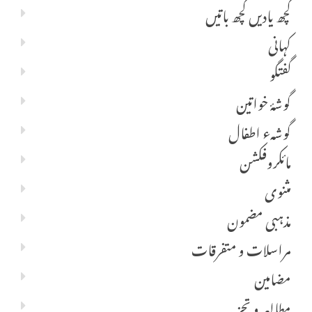
کچھ یادیں کچھ باتیں
کہانی
گفتگو
گوشۂ خواتین
گوشہء اطفال
مائکروفکشن
مثنوی
مذہبی مضمون
مراسلات و متفرقات
مضامین
مطالعہ و تجزیہ