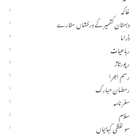
خاکہ
دبستان کشمیر کے درخشاں ستارے
ڈراما
رباعیات
رپورتاژ
رسم اجرا
رمضان مبارک
سفر نامہ
سلام
سو لفظی کہانیاں