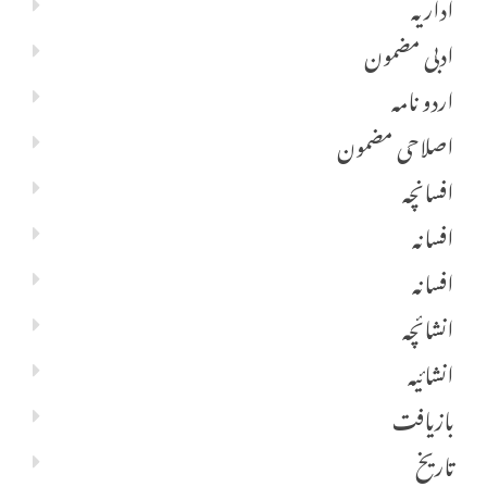
اداریہ
ادبی مضمون
اردو نامہ
اصلاحی مضمون
افسانچہ
افسانہ
افسانہ
انشائچہ
انشائیہ
بازیافت
تاریخ