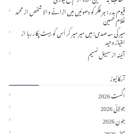
قیوم بدر : ہر فکر کو دھوئیں میں اڑانے والا شخص
از
محمد
غُلام حسین
میر کی سہ صدی: میں میر میر کر اُس کو بہت پکار رہا
از
امتیاز وحید
آئینہ
از
سہیل نسیم
آرکائیوز
اگست 2026
جولائی 2026
جون 2026
مئی 2026