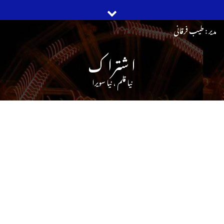
Ski
مدیر : طیب فرقانی
t
ا شترا ک
conten
نیا قلم ، نیا سویرا