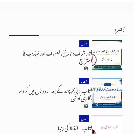
تبصرہ
تبصرہ
آثارِ شرف: تاریخ، تصوف اور تہذیب کا
امتزاج
تبصرہ
کتاب : پریم چند کے بعد اردو نال میں کردار
نگاری کا فن
تبصرہ
کتاب : الفاظ کی دنیا