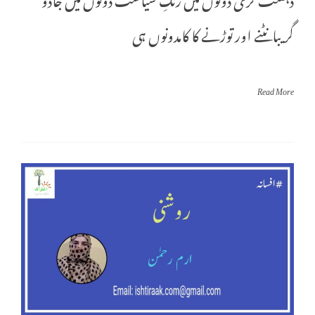
گریبانٹنے اور توڑنے کا کامدونوں ہی
Read More