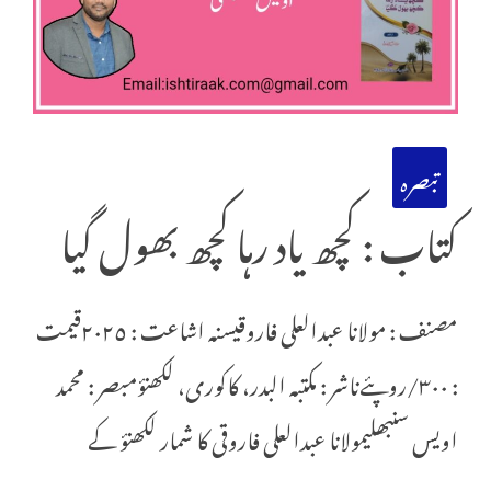
تبصرہ
کتاب : کچھ یاد رہا کچھ بھول گیا
مصنف : مولانا عبدالعلی فاروقیسنہ اشاعت : ٢٠٢٥قیمت
: ٣٠٠/روپئےناشر : مکتبہ البدر، کاکوری، لکھنؤمبصر : محمد
اویس سنبھلیمولانا عبدالعلی فاروقی کا شمار لکھنؤ کے