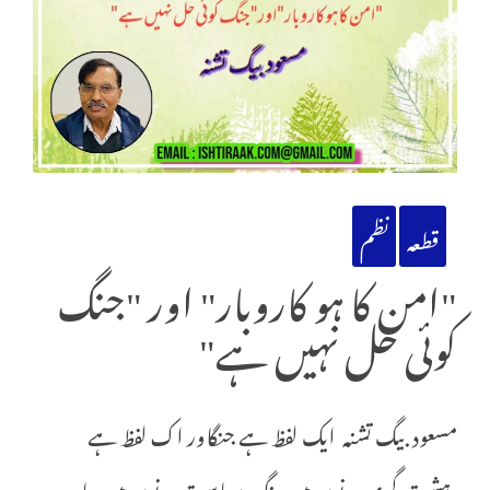
قطعہ
نظم
"امن کا ہو کاروبار" اور "جنگ
کوئی حل نہیں ہے"
مسعود بیگ تشنہ ایک لفظ ہے جنگاور اک لفظ ہے
دہشت گری دونوں میں رنگِ سیاست دونوں میں جادو