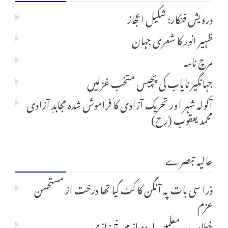
درویش فنکار: شکیل اعجاز
ظہیر انور کا شعری جہان
مرچ نامہ
جہانگیر نایاب کی پچیس متخب غزلیں
آکولہ شہر اور تحریک آزادی کا فراموش شدہ مجاہدِ آزادی
محمد یعقوب (رح)
حالیہ تبصرے
ذرا سی بات پہ آنگن کا کٹ گیا تھا درخت
از
مستحسن
عزم
خطاب بہ معلمین اردو
از
م خ نیازی