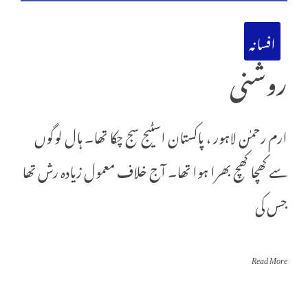
افسانہ
روشنی
ارم رحمٰن لاہور ، پاکستان اسٹیج سج چکا تھا۔ ہال لوگوں
سے کھچا کھچ بھرا ہوا تھا۔ آج خلاف معمول زیادہ رش تھا
جس کی
Read More