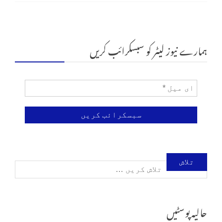
ہمارے نیوز لیٹر کو سبسکرائب کریں
تلاش
کریں
حالیہ پوسٹیں
برائے: