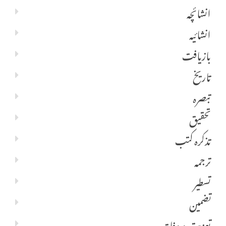
انشائچہ
انشائیہ
بازیافت
تاریخ
تبصرہ
تحقیق
تذکرہ کتب
ترجمہ
تسطیر
تضمین
تعزیت و وفا تیہ