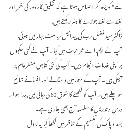
ہے" کو پڑھ کر احساس ہوتا ہے کہ تخلیق کار دور کی نظر اور
لفظ سے لفظ جوڑنے کا ہنر رکھتے ہیں.
ڈاکٹر سید فضل رب کی پیدائش ریاست بہار میں ہوئی.
آپ نے ایم.اے عمرانیات میں کیا۔ آپ نے کئی جگہوں
پر اپنی خدمات انجام دیں۔ آپ کی کئی کتابیں منظرعام پر
آچکی ہیں۔ آپ کے مضامین و مقالے اور افسانے شائع
ہو چکے ہیں۔ آپ کو لکھنے کا شوق 60 کی دہائی میں پیدا ہوا۔
درس و تدریس کا سلسلہ آج بھی جاری ہے۔
ہند و پاک کی تقسیم کے تناظر میں لکھا گیا یہ ناول