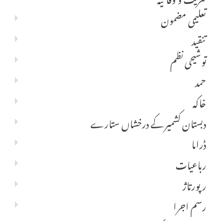
تعلیمی مضمون
تنقید
توشیحی نظم
حمد
خاکہ
دبستان کشمیر کے درخشاں ستارے
ڈراما
رباعیات
رپورتاژ
رسم اجرا