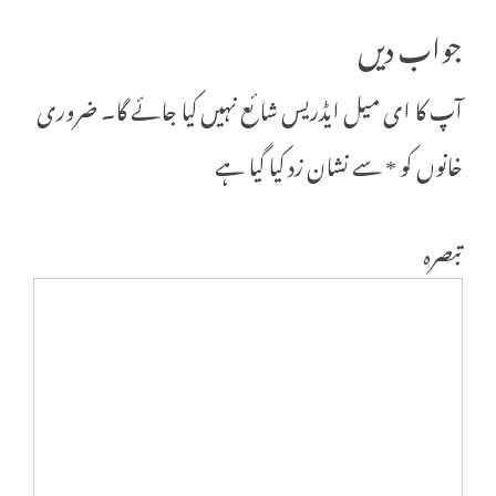
جواب دیں
آپ کا ای میل ایڈریس شائع نہیں کیا جائے گا۔
ضروری
خانوں کو
*
سے نشان زد کیا گیا ہے
تبصرہ