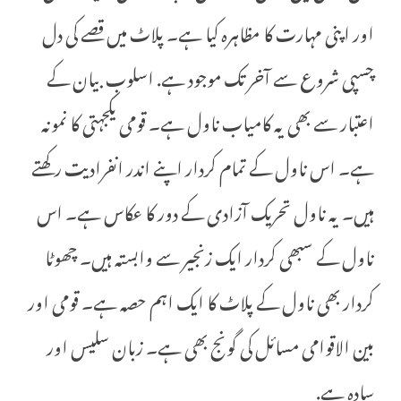
اور اپنی مہارت کا مظاہرہ کیا ہے۔ پلاٹ میں قصے کی دل
چسپی شروع سے آخر تک موجود ہے. اسلوب بیان کے
اعتبار سے بھی یہ کامیاب ناول ہے۔ قومی یکجہتی کا نمونہ
ہے۔ اس ناول کے تمام کردار اپنے اندر انفرادیت رکھتے
ہیں۔ یہ ناول تحریک آزادی کے دور کا عکاس ہے۔ اس
ناول کے سبھی کردار ایک زنجیر سے وابستہ ہیں۔ چھوٹا
کردار بھی ناول کے پلاٹ کا ایک اہم حصہ ہے۔ قومی اور
بین الاقوامی مسائل کی گونج بھی ہے۔ زبان سلیس اور
سادہ ہے.