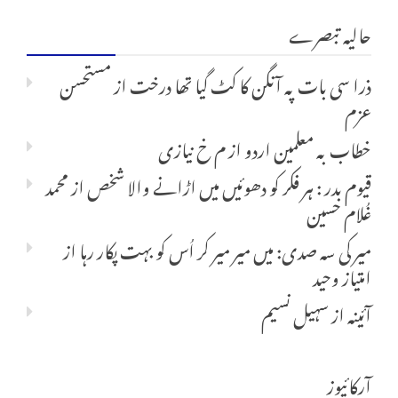
حالیہ تبصرے
ذرا سی بات پہ آنگن کا کٹ گیا تھا درخت
از
مستحسن
عزم
خطاب بہ معلمین اردو
از
م خ نیازی
قیوم بدر : ہر فکر کو دھوئیں میں اڑانے والا شخص
از
محمد
غُلام حسین
میر کی سہ صدی: میں میر میر کر اُس کو بہت پکار رہا
از
امتیاز وحید
آئینہ
از
سہیل نسیم
آرکائیوز