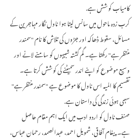
کامیاب کوشش ہے.
کرب زدہ ماحول میں سانس لیتا ہوا ناول نگار مہاجرین کے
مسائل، سقوط ڈھاکہ اور جڑوں کی تلاش کا نام "سمندر
منتظر ہے" رکھتا ہے۔ گم گشتہ شبیہوں کو سامنے لانے اور
وسیع موضوع کو اپنے اندر سمیٹنے کی کوشش کرتا ہے۔
تقسیم کا المیہ اس ناول کا موضوع ہے "سمندر منتظر ہے"
سہمی ہوئی زندگی کی داستان ہے.
صنف ناول کو اردو ادب میں ایک اہم مقام حاصل
ہے۔ پیغام آفاقی، شمویل احمد، عبدالصمد، رحمان عباس،