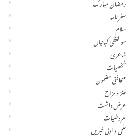
رمضان مبارک
سفر نامہ
سلام
سو لفظی کہانیاں
شاعری
شخصیات
صحافتی مضمون
طنز و مزاح
عرض داشت
عروضیات
علمی و ادبی خبریں