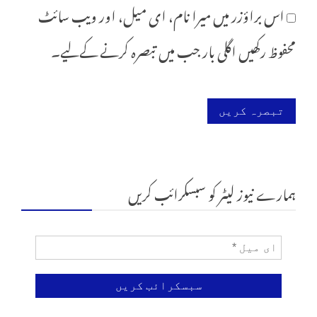
اس براؤزر میں میرا نام، ای میل، اور ویب سائٹ
محفوظ رکھیں اگلی بار جب میں تبصرہ کرنے کےلیے۔
ہمارے نیوز لیٹر کو سبسکرائب کریں