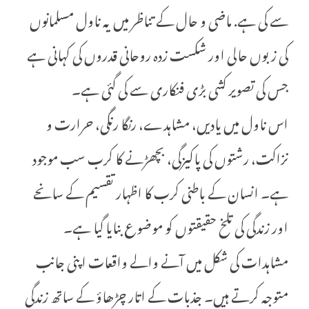
سے کی ہے. ماضی و حال کے تناظر میں یہ ناول مسلمانوں
کی زبوں حالی اور شکست زدہ روحانی قدروں کی کہانی ہے
جس کی تصویر کشی بڑی فنکاری سے کی گئی ہے۔
اس ناول میں یادیں، مشاہدے، رنگا رنگی، حرارت و
نزاکت، رشتوں کی پاکیزگی، بچھڑنے کا کرب سب موجود
ہے۔ انسان کے باطنی کرب کا اظہار تقسیم کے سانحے
اور زندگی کی تلخ حقیقتوں کو موضوع بنایا گیا ہے۔
مشاہدات کی شکل میں آنے والے واقعات اپنی جانب
متوجہ کرتے ہیں۔ جذبات کے اتار چڑھاؤ کے ساتھ زندگی