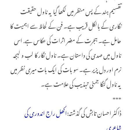
تقسیم ہند کے پس منظر میں لکھا گیا یہ ناول حقیقت
نگاری کے بالکل قریب ہے۔ فن کے لحاظ سے اہمیت کا
حامل ہے۔ ہجرت کے مضر اثرات کی عکاس ہے. اس
ناول میں صدی کی داستان ہے۔ ناول نگار کا لب و لہجہ
نرم اور دل پزیر ہے۔ سو بات کی ایک بات میری نظر میں
یہ ناول گنگا جمنی تہذیب کی علامت ہے۔
***
ڈاکٹر احسان تابش کی گذشتہ:
اکھل راج اندوری کی
شاعری