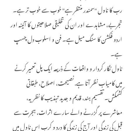
رب کا ناول "سمندر منتظر ہے" خوب سے خوب تر ہے۔
تجربے، مشاہدے اور ان کی تخلیقی صلاحیتوں کا آئینہ اور
اردو فکشن کا سنگ میل ہے۔ فن و اسلوب دل چسپ
ہے۔
ناول نگار کردار و واقعات کے ذریعہ ایک پل تعمیر کرنے
میں کامیاب نظر آتا ہے. نصیحت، اصلاح، طبقاتی
کشمکش۔ تقسیم ہند، قدیم و جدید تہذیب کا نظریہ،
معاشرے پر گزرنے والے سارے اثرات، ہجرت سے
قبل کی زندگی اور آج کی زندگی کا درد و کرب اس ناول میں