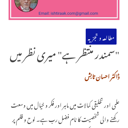
مطالعہ و تجزیہ
"سمندر منتظر ہے" میری نظر میں
ڈاکٹر احسان تابش
علمی اور تخلیقی کمالات میں ماہر اور فکر و خیال میں وسعت
رکھنے والی شخصیت کا نام فضل رب ہے۔ لوح و قلم پر