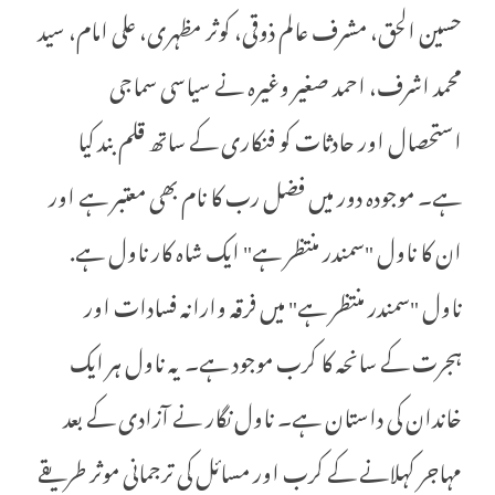
حسین الحق، مشرف عالم ذوقی، کوثر مظہری، علی امام، سید
محمد اشرف، احمد صغیر وغیرہ نے سیاسی سماجی
استحصال اور حادثات کو فنکاری کے ساتھ قلم بند کیا
ہے۔ موجودہ دور میں فضل رب کا نام بھی معتبر ہے اور
ان کا ناول "سمندر منتظر ہے" ایک شاہ کار ناول ہے.
ناول "سمندر منتظر ہے" میں فرقہ وارانہ فسادات اور
ہجرت کے سانحہ کا کرب موجود ہے۔ یہ ناول ہر ایک
خاندان کی داستان ہے۔ ناول نگار نے آزادی کے بعد
مہاجر کہلانے کے کرب اور مسائل کی ترجمانی موثر طریقے