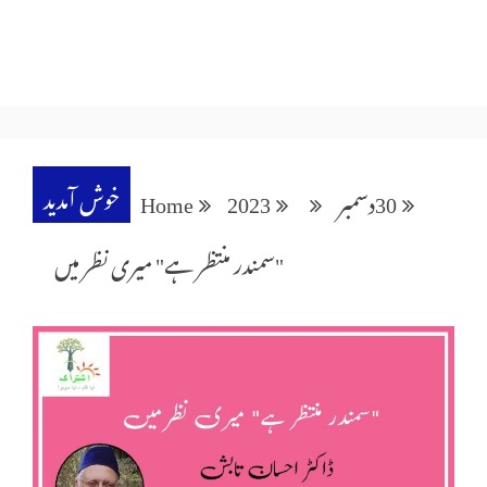
خوش آمدید
30
دسمبر
2023
Home
"سمندر منتظر ہے" میری نظر میں