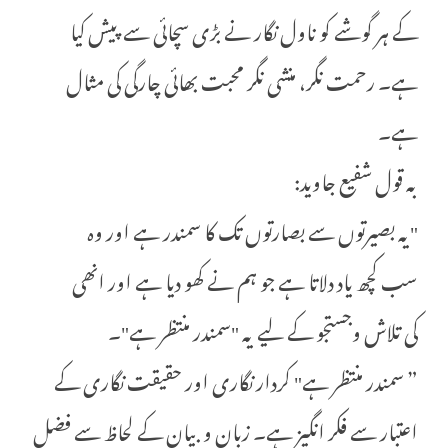
کے ہر گوشے کو ناول نگار نے بڑی سچائی سے پیش کیا
ہے۔ رحمت نگر، منشی نگر محبت بھائی چارگی کی مثال
ہے۔
بہ قول شفیع جاوید:
"یہ بصیرتوں سے بصارتوں تک کا سمندر ہے اور وہ
سب کچھ یاد دلاتا ہے جو ہم نے کھو دیا ہے اور انھی
کی تلاش وجستجو کے لیے یہ "سمندر منتظر ہے"۔
” سمندر منتظر ہے" کردار نگاری اور حقیقت نگاری کے
اعتبار سے فکر انگیز ہے۔ زبان و بیان کے لحاظ سے فضل