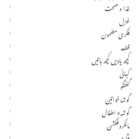
غذا و صحت
غزل
فکری مضمون
قطعہ
کچھ یادیں کچھ باتیں
کہانی
گفتگو
گوشۂ خواتین
گوشہء اطفال
مائکروفکشن
مثنوی