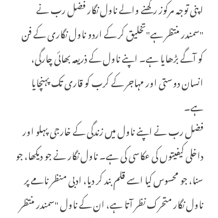
اپنی توجہ مرکوز رکھنے والے ناول نگار فضل رب نے
"سمندر منتظر ہے"تخلیق کر کے اردو ناول نگاری کے فن
کو آگے بڑھایا ہے۔ اپنے ناول کے ذریعہ بھائی چارگی،
انسان دوستی اور مہاجر کے کرب کو قاری تک پہنچایا
ہے۔
فضل رب نے اپنے ناول میں زندگی کے خارجی پہلو اور
داخلی کیفیتوں کی عکاسی کی ہے۔ ناول نگار نے جو دیکھا، جو
سنا، جو محسوس کیا اسے قلم بند کر دیا، ادبی منظر نامے پر
ناول نگار متحرک نظر آتا ہے، ان کے ناول "سمندر منتظر