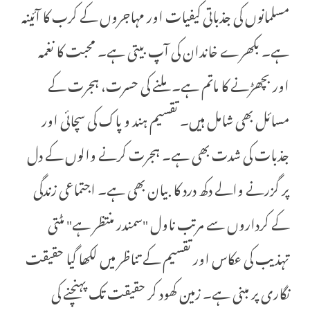
مسلمانوں کی جذباتی کیفیات اور مہاجروں کے کرب کا آئینہ
ہے۔ بکھرے خاندان کی آپ بیتی ہے۔ محبت کا نغمہ
اور بچھڑنے کا ماتم ہے۔ ملنے کی حسرت، ہجرت کے
مسائل بھی شامل ہیں۔ تقسیم ہند و پاک کی سچائی اور
جذبات کی شدت بھی ہے۔ ہجرت کرنے والوں کے دل
پر گزرنے والے دکھ درد کا بیان بھی ہے۔ اجتماعی زندگی
کے کرداروں سے مرتب ناول "سمندر منتظر ہے" مٹتی
تہذیب کی عکاس اور تقسیم کے تناظر میں لکھا گیا حقیقت
نگاری پر مبنی ہے۔ زمین کھود کر حقیقت تک پہنچنے کی