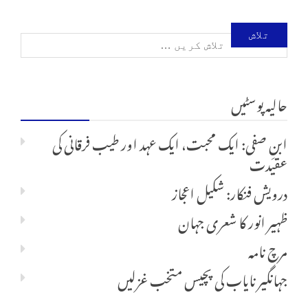
تلاش
کریں
حالیہ پوسٹیں
برائے:
ابنِ صفی: ایک محبت، ایک عہد اور طیب فرقانی کی
عقیدت
درویش فنکار: شکیل اعجاز
ظہیر انور کا شعری جہان
مرچ نامہ
جہانگیر نایاب کی پچیس متخب غزلیں