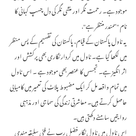
موجود ہے۔ رحمت نگر اور منشی نگر کی دل چسپ کہانی کا
نام "سمندر منتظر ہے".
یہ ناول پاکستان کے قیام، پاکستان کی تقسیم کے پس منظر
میں لکھا گیا ہے۔ ناول میں کردار نگاری بھی پرکشش اور
اثر انگیز ہے۔ تجسس کا عنصر بھی موجود ہے ۔ اس ناول
میں تمام واقعہ مل کر ایک مضبوط پلاٹ کی تعمیر میں کامیابی
حاصل کرتے ہیں۔ معاشرتی زندگی کی سماجی اور مذہبی
روایتیں سامنے دکھتی ہیں۔
اس ناول میں ناول نگار فضل رب نے فنی سلیقہ مندی