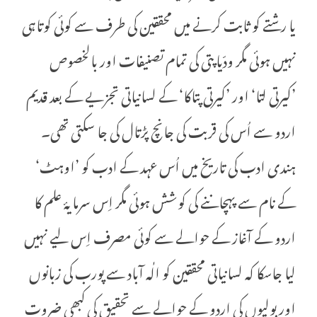
یا رشتے کو ثابت کرنے میں محققین کی طرف سے کوئی کوتاہی
نہیں ہوئی مگر ودّیاپتی کی تمام تصنیفات اور بالخصوص
’کیرتی لتا‘ اور ’کیرتی پتاکا‘ کے لسانیاتی تجزیے کے بعد قدیم
اردو سے اُس کی قربت کی جانچ پڑتال کی جا سکتی تھی۔
ہندی ادب کی تاریخ میں اُس عہد کے ادب کو ’اوہٹ‘
کے نام سے پہچاننے کی کوشش ہوئی مگر اِس سرمایۂ علم کا
اردو کے آغاز کے حوالے سے کوئی مصرف اِس لیے نہیں
لیا جاسکا کہ لسانیاتی محققین کو الٰہ آباد سے پورب کی زبانوں
اور بولیوں کی اردو کے حوالے سے تحقیق کی کبھی ضروت