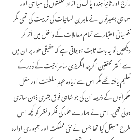
راج اور ثانیاً ہندو پاک کی آزاد مملکتوں کی سیاسی اور
سماجی بصیرتوں نے ماہرینِ لسانیات کی تربیت کی تھی مگر
نفسیاتی اعتبار سے تمام معاملات کے داخل میں اُتر کر
دیکھیں تو یہ بات ثابت ہوجاتی ہے کہ حقیقی طور پر ان میں
سے اکثر محققین اگرچہ انگریزی سامراجیت کے َدور کے
تعلیم یافتہ تھے مگر اس سے زیادہ عہدِ سلطنت اور مغل
حکمرانوں کے ذریعہ ان کی جو شاہی فوق بشری ذہن سازی
ہوئی تھی، اسی نے ہمارے علما کی فکر و نظر کو کچھ اس
طرح صیقل کیا تھا جس نے نئی مملکت اور جمہوری ادارہ