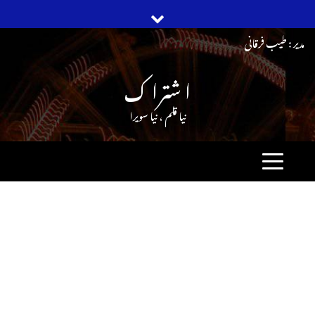
Ski
مدیر : طیب فرقانی
t
ا شترا ک
conten
نیا قلم ، نیا سویرا