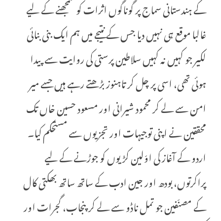
کے ہندستانی سماج پر گوناگوں اثرات کو سمجھنے کے لیے
غالبا موقع ہی نہیں دیا جس کے نتیجے میں ہم ایک بنی بنائی
لکیر جو کہیں نہ کہیں سلاطین پرستی کی روایت سے پیدا
ہوئی تھی، اسی پر چل کر تاہنوز بڑھتے رہے ہیں جسے میر
امن سے لے کر محمود شیرانی اور مسعود حسین خاں تک
محققین نے اپنی توجیہات اور تجزیوں سے مستحکم کیا۔
اردو کے آغاز کی اوّلین کڑیوں کو جوڑنے کے لیے
پراکرتوں، بودھ اور جین ادب کے ساتھ ساتھ بھکتی کال
کے مصنّفین جو تمل ناڈو سے لے کر پنجاب، گجرات اور