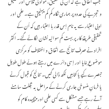
عجب اتّفاق ہے کہ اُن کی تحقیق، مواد کی تلاش اور تحلیل
و تجزیے کی حدود پر ہماری نگاہ کم کم پہنچتی ہے۔ علمی اور
ادبی اعتبار سے یہ نام اِس قدر با اعتبار ہیں کہ اُن کے
تحقیقی طریقۂ کار پر بہت کم سوالیہ نشان لگائے گئے۔ اکثر
افراد نے صرف نتائج سے اتّفاق و اختلاف کو مرکزی
موضوع بنایا اور اِسی دائرے میں رہتے ہوئے طول طویل
تبصرے کیے یا کتابیں لکھ ڈالی گئیں۔ نتائج کو قبول کرنے
یا فرمانِ منسوخی جاری کرنے کے مراحل بہ عجلت سامنے
آتے رہے جسے مشکل سے کسی علمی اور پیچیدہ کام کو