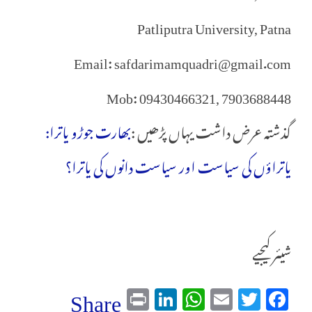
Patliputra University, Patna
Email: safdarimamquadri@gmail.com
Mob: 09430466321, 7903688448
گذشتہ عرض داشت یہاں پڑھیں :
بھارت جوڑو یاترا:
یاتراؤں کی سیاست اور سیاست دانوں کی یاترا؟
شیئر کیجیے
Pr
Li
W
E
T
Fa
Share