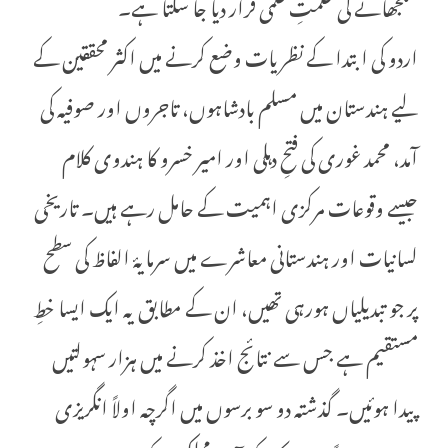
سلجھانے کی حکمتِ علمی قرار دیا جا سکتا ہے۔
اردو کی ابتدا کے نظریات وضع کرنے میں اکثر محققین کے
لیے ہندستان میں مسلم بادشاہوں، تاجروں اور صوفیہ کی
آمد، محمد غوری کی فتحِ دہلی اور امیر خسرو کا ہندوی کلام
جیسے وقوعات مرکزی اہمیت کے حامل رہے ہیں۔ تاریخی
لسانیات اور ہندستانی معاشرے میں سرمایۂ الفاظ کی سطح
پر جو تبدیلیاں ہورہی تھیں، ان کے مطابق یہ ایک ایسا خطِ
مستقیم ہے جس سے نتائج اخذ کرنے میں ہزار سہولتیں
پیدا ہوئیں۔ گذشتہ دو سو برسوں میں اگرچہ اولاً انگریزی