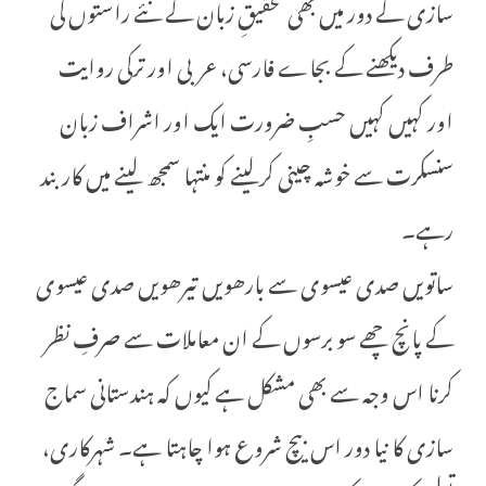
سازی کے دور میں بھی تحقیقِ زبان کے نئے راستوں کی
طرف دیکھنے کے بجاے فارسی، عربی اور ترکی روایت
اور کہیں کہیں حسبِ ضرورت ایک اور اشراف زبان
سنسکرت سے خوشہ چینی کرلینے کو منتہا سمجھ لینے میں کاربند
رہے۔
ساتویں صدی عیسوی سے بارھویں تیرھویں صدی عیسوی
کے پانچ چھے سو برسوں کے ان معاملات سے صرفِ نظر
کرنا اس وجہ سے بھی مشکل ہے کیوں کہ ہندستانی سماج
سازی کا نیا دور اس بیچ شروع ہوا چاہتا ہے۔ شہرکاری،