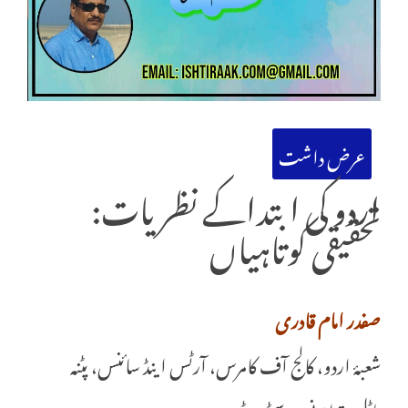
عرض داشت
اردو کی ابتداکے نظریات:
تحقیقی کوتاہیاں
صفدر امام قادری
شعبۂ اردو، کالج آف کامرس، آرٹس اینڈ سائنس، پٹنہ
پاٹلی پترا یونی ورسٹی، پٹنہ