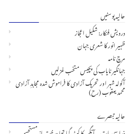
کریں
حالیہ پوسٹیں
برائے:
درویش فنکار: شکیل اعجاز
ظہیر انور کا شعری جہان
مرچ نامہ
جہانگیر نایاب کی پچیس متخب غزلیں
آکولہ شہر اور تحریک آزادی کا فراموش شدہ مجاہدِ آزادی
محمد یعقوب (رح)
حالیہ تبصرے
ذرا سی بات پہ آنگن کا کٹ گیا تھا درخت
از
مستحسن