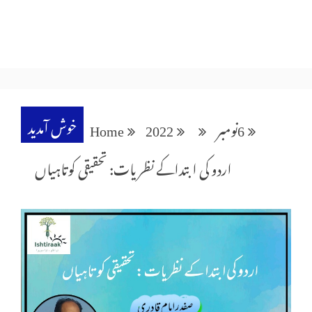
خوش آمدید
6
نومبر
2022
Home
اردو کی ابتداکے نظریات: تحقیقی کوتاہیاں