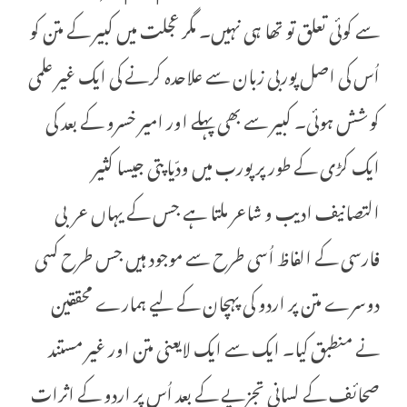
سے کوئی تعلق تو تھا ہی نہیں۔ مگر عجلت میں کبیر کے متن کو
اُس کی اصل پوربی زبان سے علاحدہ کرنے کی ایک غیر علمی
کوشش ہوئی۔ کبیر سے بھی پہلے اور امیر خسرو کے بعد کی
ایک کڑی کے طور پر پورب میں ودّیاپتی جیسا کثیر
التصانیف ادیب و شاعر ملتا ہے جس کے یہاں عربی
فارسی کے الفاظ اُسی طرح سے موجود ہیں جس طرح کسی
دوسرے متن پر اردو کی پہچان کے لیے ہمارے محققین
نے منطبق کیا۔ ایک سے ایک لایعنی متن اور غیر مستند
صحائف کے لسانی تجزیے کے بعد اُس پر اردو کے اثرات