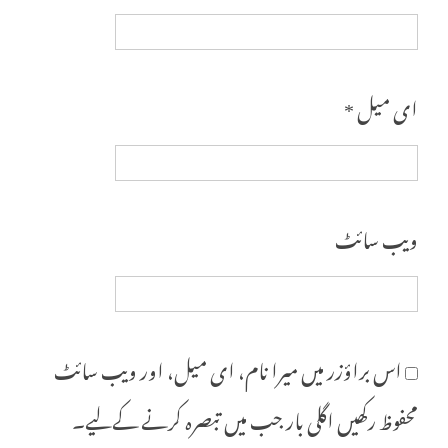
ای میل
*
ویب‌ سائٹ
اس براؤزر میں میرا نام، ای میل، اور ویب سائٹ
محفوظ رکھیں اگلی بار جب میں تبصرہ کرنے کےلیے۔