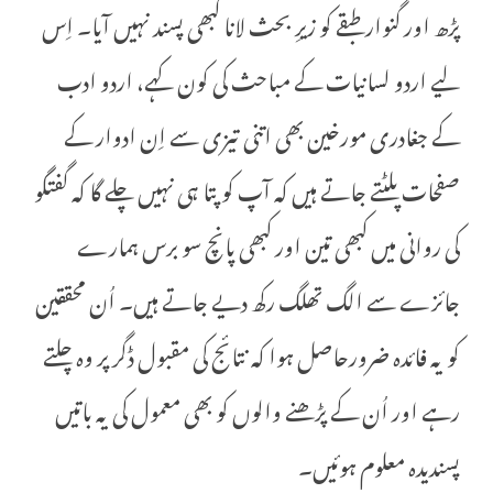
پڑھ اور گنوار طبقے کو زیرِ بحث لانا کبھی پسند نہیں آیا۔ اِس
لیے اردو لسانیات کے مباحث کی کون کہے، اردو ادب
کے جغادری مورخین بھی اتنی تیزی سے اِن ادوار کے
صفحات پلٹتے جاتے ہیں کہ آپ کو پتا ہی نہیں چلے گا کہ گفتگو
کی روانی میں کبھی تین اور کبھی پانچ سو برس ہمارے
جائزے سے الگ تھلگ رکھ دیے جاتے ہیں۔ اُن محققین
کو یہ فائدہ ضرورحاصل ہوا کہ نتائج کی مقبول ڈگر پر وہ چلتے
رہے اور اُن کے پڑھنے والوں کو بھی معمول کی یہ باتیں
پسندیدہ معلوم ہوئیں۔