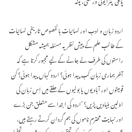
اردو زبان و ادب اور لسانیات بالخصوص تاریخی لسانیات
کے طالبِ علم کے پیشِ نظر یہ مسئلہ ہمیشہ مشکل
راستوں کی طرف لے جانے کے لیے مجبور کرتا ہے کہ
آخر ہماری زبان کب پیدا ہوئی؟ اردو کہاں پیدا ہوئی؟ کن
قومیتوں اور آبادیوں یا بولیوں کے حلقے میں اِس زبان کی
اوّلین بنیادیں پڑیں؟ ’اردو کی ابتدا سے متعلق جن بڑے
اور نہایت محترم ناموں کی ہم گردان کرتے رہتے ہیں،