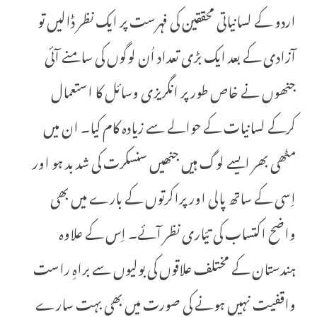
اردو کے لسانیاتی محققین کی فہرست پر ایک نظر ڈالیں تو
آزادی کے بعد ایک بڑی تعداد اُن لوگوں کی سامنے آئی
جنھوں نے خاص طور پر انگریزی وسائل کا استعمال
کرکے لسانیات کے حوالے سے زیادہ کام کیا۔ ان میں
مٹھی بھر ایسے لوگ ہیں جنھیں سنسکرت کی شد بد ہو اور
اِسی کے ساتھ پالی اور پراکرتوں کے بارے میں بھی
واضح اکتساب کی تیّاری نظر آئے۔ اِس کے علاوہ
ہندستان کے مختلف علاقوں کی بولیوں سے براہِ راست
واقفیت نہیں ہونے کی صورت میں بھی بہت سارے