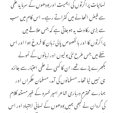
لسانیات پراکرتوں کی اہمیت اور بودھوں کے سرمایۂ علمی
سے فیض اٹھانے میں کتراتے رہے۔ اس کام میں سب
سے بڑی رکاوٹ یہ ہوجاتی ہے کہ جس علاقے میں
پراکرتوں کا اور بالخصوص پالی زبان کا فروغ ہوا اور اس
خطے میں جس طرح نئی بولیوں اور زبانوں کے نمونے
بکھرے پڑے تھے، ان کا کسی نے علمی اعتبار سے جائزہ
ہی نہیں لیا تھا۔ مسلمانوں کی آمد، مسلمان حکمراں اور
ہمارے محترم درباری شاعر امیر خسرو کے غیر مستند کلام
کی گردان نے کبھی ہمیں بودھوں کے لسانی اجتہاد اور اس