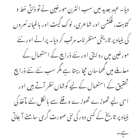
دیا۔ عہدِ جدید میں سب الٹرن مورخین نے تو ذاتی خط و
کتابت، فکشن اور شاعری، لوک گیت اور باغیانہ نعروں
کی بنیاد پر تاریخی منظر نامہ مرتَب کر دیا۔ پرانے اور نئے
مورخین میں روایتی اور نئے ذرایع کے استعمال کے
معاملے میں گھماسان مچا رہتا ہے مگر سب نئے نئے ذرایع
تحقیق کے استعمال کے لیے کوشاں نظر آتے ہیں اور
اسی لیے تھوڑے تھوڑے وقفے سے بالکل نئے مآخذ کی
بنیاد پر تاریخ کے کسی دور کی نئی صورت گری سامنے آ جاتی
ہے۔