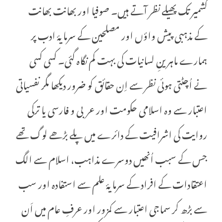
کشمیر تک پھیلے نظر آتے ہیں۔ صوفیا اور بھانت بھانت
کے مذہبی پیش واؤں اور مصلحین کے سرمایۂ ادب پر
ہمارے ماہرینِ لسانیات کی بہت کم نگاہ گئی۔ کسی کسی
نے اُچٹتی ہوئی نظر سے اِن حقائق کو ضرور دیکھا مگر نفسیاتی
اعتبار سے وہ اسلامی حکومت اور عربی و فارسی یا ترکی
روایت کی اشرافیت کے دائرے میں پلے بڑھے لوگ تھے
جس کے سبب اُنھیں دوسرے مذاہب، اسلام سے الگ
اعتقادات کے افراد کے سرمایۂ علم سے استفادہ اور سب
سے بڑھ کر سماجی اعتبار سے کمزور اور عرفِ عام میں اَن