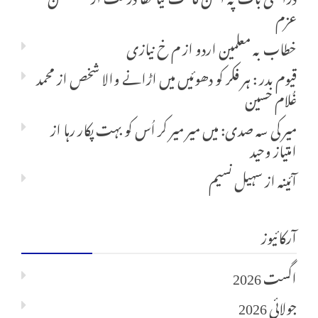
عزم
خطاب بہ معلمین اردو
از
م خ نیازی
قیوم بدر : ہر فکر کو دھوئیں میں اڑانے والا شخص
از
محمد
غُلام حسین
میر کی سہ صدی: میں میر میر کر اُس کو بہت پکار رہا
از
امتیاز وحید
آئینہ
از
سہیل نسیم
آرکائیوز
اگست 2026
جولائی 2026