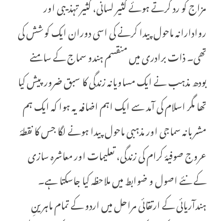
مزاج کو رد کرتے ہوئے کثیر لسانی، کثیر تہذیبی اور
روادارانہ ماحول پیدا کرنے کی اسی دوران ایک کوشش کی
تھی۔ ذات برادری میں منقسم ہندو سماج کے سامنے
بودھ مذہب نے ایک مساویانہ زندگی کا سبق ضرور پیش کیا
تھا مگر اسلام کی آمد سے ایک اہم اضافہ یہ ہوا کہ ایک ہم
مشربانہ سماجی اور مذہبی ماحول پیدا ہونے لگا جس کا نقطۂ
عروج صوفیۂ کرام کی زندگی، تعلیمات اور معاشرہ سازی
کے نئے اصول و ضوابط میں ملاحظہ کیا جاسکتا ہے۔
ہندآریائی کے ارتقائی مراحل میں اردو کے تمام ماہرینِ