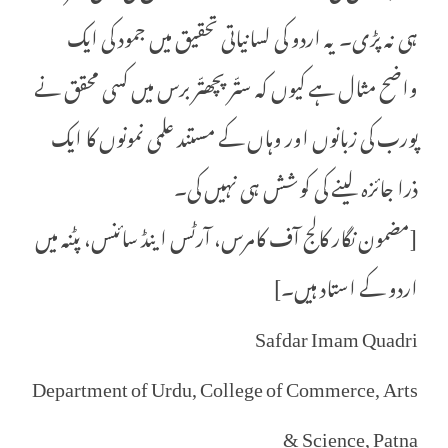
ہی نہ پڑی۔ یہ اردو کی لسانیاتی تحقیق میں جمود کی ایک
واضح مثال ہے کیوں کہ ستّر پچھتّر برس میں کسی محقق نے
پورب کی زبانوں اور وہاں کے مستند علمی نمونوں کا ایک
ذرا جائزہ لینے کی کوشش ہی نہیں کی۔
[مضمون نگار کالج آف کامرس، آرٹس اینڈ سائنس، پٹنہ میں
اردو کے استاد ہیں۔]
Safdar Imam Quadri
Department of Urdu, College of Commerce, Arts
& Science, Patna