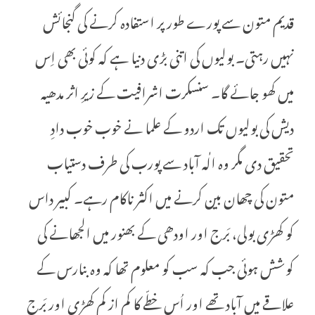
قدیم متون سے پورے طور پر استفادہ کرنے کی گنجائش
نہیں رہتی۔ بولیوں کی اتنی بڑی دنیا ہے کہ کوئی بھی اِس
میں کھو جائے گا۔ سنسکرت اشرافیت کے زیرِ اثر مدھیہ
دیش کی بولیوں تک اردو کے علما نے خوب خوب دادِ
تحقیق دی مگر وہ الٰہ آباد سے پورب کی طرف دستیاب
متون کی چھان بین کرنے میں اکثر ناکام رہے۔ کبیر داس
کو کھڑی بولی، بَرج اور اودھی کے بھنور میں الجھانے کی
کوشش ہوئی جب کہ سب کو معلوم تھا کہ وہ بنارس کے
علاقے میں آباد تھے اور اُس خطّے کا کم از کم کھڑی اور بَرج