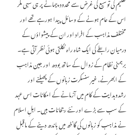
تعلیم کی توسیع کی غرض سے محدود پیمانے پر ہی سہی مگر
اس کے عام ہونے کے وسائل پیدا ہورہے تھے اور
مختلف مذاہب کے افراد اور ان کے پیشواؤں کے
درمیان رابطے کی ایک شاہ راہ نکلتی ہوئی نظر آتی ہے۔
برہمنی نظام کے زوال کے ساتھ بودھ اور جین مذاہب
کے ابھرنے، غیر سنسکرت زبانوں کے پھیلنے اور
رشدوہدایت کے کام میں آزمانے کے امکانات اس عہد
کے سب سے بڑے اور نئے رجحانات ہیں۔ اہلِ اسلام
نے مذاہب کو زبانوں کی گانٹھ میں باندھ دینے کے ماقبل