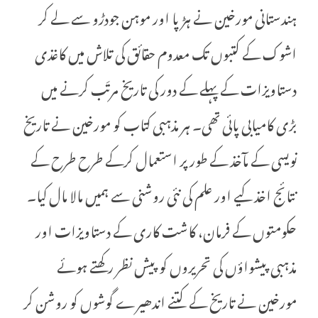
ہندستانی مورخین نے ہڑپا اور موہن جودڑو سے لے کر
اشوک کے کتبوں تک معدوم حقائق کی تلاش میں کاغذی
دستاویزات کے پہلے کے دور کی تاریخ مرتَب کرنے میں
بڑی کامیابی پائی تھی۔ ہر مذہبی کتاب کو مورخین نے تاریخ
نویسی کے مآخذ کے طور پر استعمال کرکے طرح طرح کے
نتائج اخذ کیے اور علم کی نئی روشنی سے ہمیں مالا مال کیا۔
حکومتوں کے فرمان، کاشت کاری کے دستاویزات اور
مذہبی پیشواؤں کی تحریروں کو پیش نظر رکھتے ہوئے
مورخین نے تاریخ کے کتنے اندھیرے گوشوں کو روشن کر