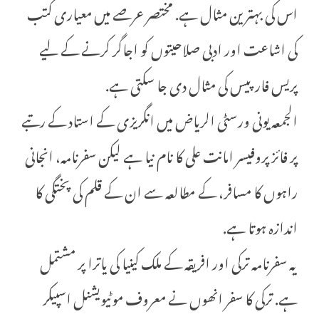
اس کی بہترین مثال ہے. مختصر عرصے میں معیاری کتب
کی اشاعت اور ادبی صلاحیتوں کو اجاگر کرنے کے لیے
پریس فار پیس کی مثال دی جا سکتی ہے.
الجمعہ یونی ورسٹی الریاض میں انگریزی کے استاد کے رتبے
پر فائز پروفیسر امانت علی کا نام نیا ہے لیکن سفرنامہ، انجانی
راہوں کا مسافر، کے مطالعہ سے ان کے قلم کی پختگی کا
اندازہ ہوتا ہے.
یہ سفرنامہ ترکی اور افریقہ کے ملک کینیا کی یاترا پر مشتمل
ہے. ترکی کا سفر انھوں نے معروف موٹیویشنل اسپیکر