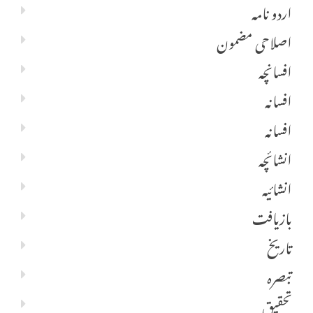
اردو نامہ
اصلاحی مضمون
افسانچہ
افسانہ
افسانہ
انشائچہ
انشائیہ
بازیافت
تاریخ
تبصرہ
تحقیق