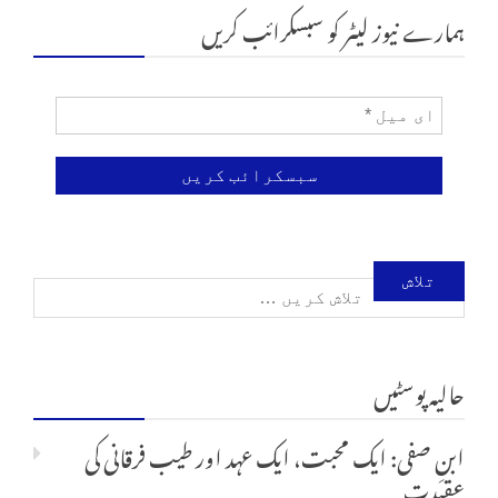
ہمارے نیوز لیٹر کو سبسکرائب کریں
تلاش
کریں
حالیہ پوسٹیں
برائے:
ابنِ صفی: ایک محبت، ایک عہد اور طیب فرقانی کی
عقیدت