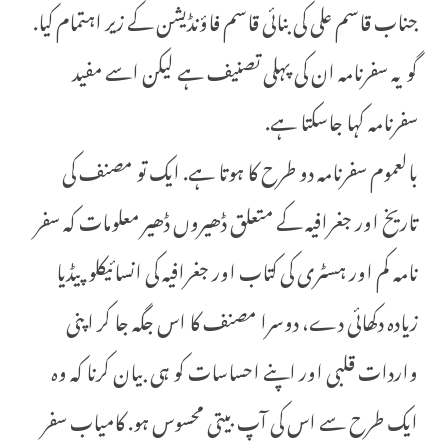
جناب قاسم علی کی بنائی قاسم فاؤنڈیشن کے زیر اہتمام کیا.
گو یہ سفرنامہ ان کی پہلی تصنیف ہے لیکن اسے مفید
سفرنامہ کہا جاسکتا ہے.
بالعموم سفرنامہ دو طرح کا ہوتا ہے. ایک تو مصنف کی
تاریخ اور جغرافیہ کے متعلق ڈھیروں ڈھیر معلومات کہ سفر
نامہ کم اور ہسٹری کی کتاب اور جغرافیہ کی انسائیکلو پیڈیا
زیادہ دکھائی دے، دوسرا مصنف کا اس جگہ جا کر اپنی
واردات قلبی اور اپنے احساسات کو ہی بیان کرنا کہ وہ
ایک طرح سے اس کی آپ بیتی محسوس ہو. کامیاب سفر