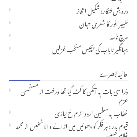
درویش فنکار: شکیل اعجاز
ظہیر انور کا شعری جہان
مرچ نامہ
جہانگیر نایاب کی پچیس متخب غزلیں
حالیہ تبصرے
ذرا سی بات پہ آنگن کا کٹ گیا تھا درخت
از
مستحسن
عزم
خطاب بہ معلمین اردو
از
م خ نیازی
قیوم بدر : ہر فکر کو دھوئیں میں اڑانے والا شخص
از
محمد
غُلام حسین