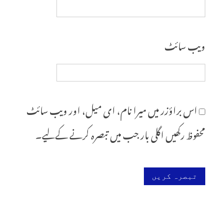
ویب‌ سائٹ
اس براؤزر میں میرا نام، ای میل، اور ویب سائٹ
محفوظ رکھیں اگلی بار جب میں تبصرہ کرنے کےلیے۔