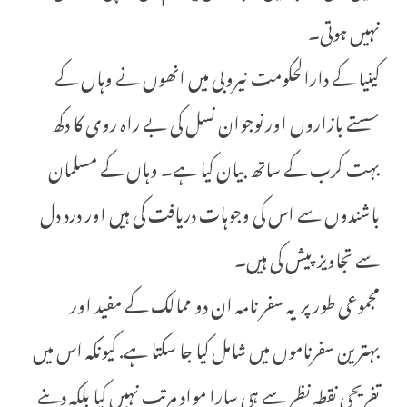
نہیں ہوتی۔
کینیا کے دارالحکومت نیروبی میں انھوں نے وہاں کے
سستے بازاروں اور نوجوان نسل کی بے راہ روی کا دکھ
بہت کرب کے ساتھ بیان کیا ہے۔ وہاں کے مسلمان
باشندوں سے اس کی وجوہات دریافت کی ہیں اور درد دل
سے تجاویز پیش کی ہیں۔
مجموعی طور پر یہ سفر نامہ ان دو ممالک کے مفید اور
بہترین سفرناموں میں شامل کیا جا سکتا ہے. کیونکہ اس میں
تفریحی نقطہ نظر سے ہی سارا مواد مرتب نہیں کیا بلکہ دینے