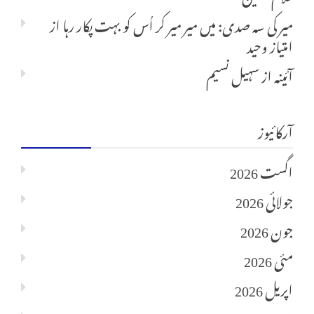
میر کی سہ صدی: میں میر میر کر اُس کو بہت پکار رہا
از
امتیاز وحید
آئینہ
از
سہیل نسیم
آرکائیوز
اگست 2026
جولائی 2026
جون 2026
مئی 2026
اپریل 2026