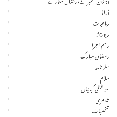
دبستان کشمیر کے درخشاں ستارے
ڈراما
رباعیات
رپورتاژ
رسم اجرا
رمضان مبارک
سفر نامہ
سلام
سو لفظی کہانیاں
شاعری
شخصیات