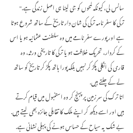
سانس لی، کیونکہ لمحوں کو جی لینا ہی اصل زندگی ہے."
ترکی کا سفر نامہ ترکی کی شان دار تاریخ کے ساتھ شروع ہوتا
ہے اور پورے سفر نامے میں وہ سلطنت عثمانیہ ہو یا اس
کے کردار، تحریک خلافت ہو یا ترکی کا تاریخی ورثہ، وہ
قاری کی انگلی پکڑ کر نہیں بلکہ پورا ہاتھ پکڑ کر تاریخ کو ساتھ
لے کے چلتے ہیں.
اتا ترک کی سر زمین پر پہنچ کر وہ استنبول میں قیام کرتے
ہیں اور اسے دیکھ کر اپنے ملک کا تقابلی جائزہ بھی لیتے ہیں.
بے شک یہ سیاح کے حساس ہونے کی پہلی نشانی ہے.