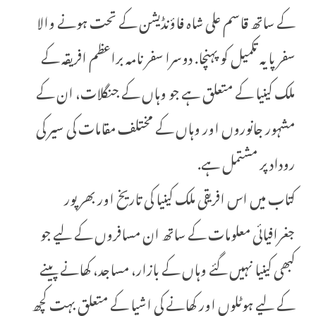
کے ساتھ قاسم علی شاہ فاؤنڈیشن کے تحت ہونے والا
سفر پایہ تکمیل کو پہنچا. دوسرا سفر نامہ براعظم افریقہ کے
ملک کینیا کے متعلق ہے جو وہاں کے جنگلات، ان کے
مشہور جانوروں اور وہاں کے مختلف مقامات کی سیر کی
روداد پر مشتمل ہے.
کتاب میں اس افریقی ملک کینیا کی تاریخ اور بھر پور
جغرافیائی معلومات کے ساتھ ان مسافروں کے لیے جو
کبھی کینیا نہیں گئے وہاں کے بازار، مساجد، کھانے پینے
کے لیے ہوٹلوں اور کھانے کی اشیا کے متعلق بہت کچھ