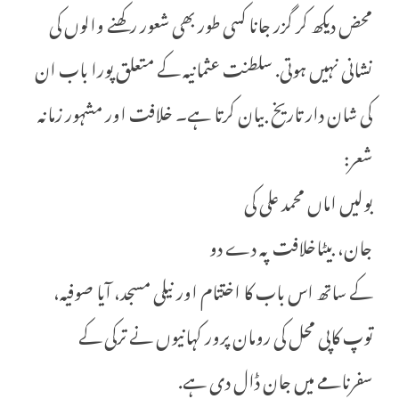
محض دیکھ کر گزر جانا کسی طور بھی شعور رکھنے والوں کی
نشانی نہیں ہوتی. سلطنت عثمانیہ کے متعلق پورا باب ان
کی شان دار تاریخ بیان کرتا ہے۔ خلافت اور مشہور زمانہ
شعر:
بولیں اماں محمد علی کی
جان، بیٹاخلافت پہ دے دو
کے ساتھ اس باب کا اختتام اور نیلی مسجد، آیا صوفیہ،
توپ کاپی محل کی رومان پرور کہانیوں نے ترکی کے
سفرنامے میں جان ڈال دی ہے.