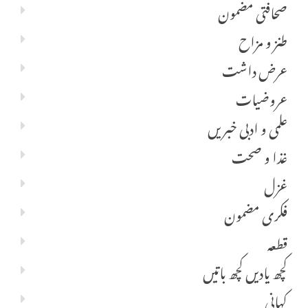
صحافتی مضمون
طنز و مزاح
عرض داشت
عروضیات
علمی و ادبی خبریں
غذا و صحت
غزل
فکری مضمون
قطعہ
کچھ یادیں کچھ باتیں
کہانی