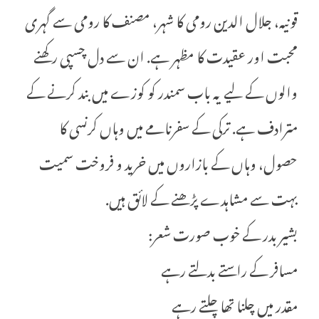
قونیہ، جلال الدین رومی کا شہر، مصنف کا رومی سے گہری
محبت اور عقیدت کا مظہر ہے. ان سے دل چسپی رکھنے
والوں کے لیے یہ باب سمندر کو کوزے میں بند کرنے کے
مترادف ہے. ترکی کے سفرنامے میں وہاں کرنسی کا
حصول، وہاں کے بازاروں میں خرید و فروخت سمیت
بہت سے مشاہدے پڑھنے کے لائق ہیں.
بشیر بدر کے خوب صورت شعر:
مسافر کے راستے بدلتے رہے
مقدر میں چلنا تھا چلتے رہے