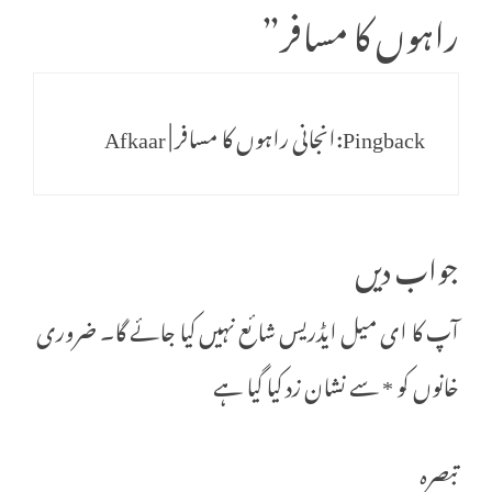
راہوں کا مسافر
”
Pingback:
انجانی راہوں کا مسافر | Afkaar
جواب دیں
آپ کا ای میل ایڈریس شائع نہیں کیا جائے گا۔
ضروری
خانوں کو
*
سے نشان زد کیا گیا ہے
تبصرہ