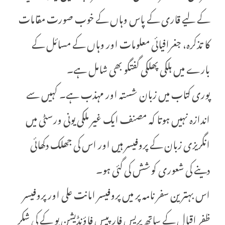
کے لیے قاری کے پاس وہاں کے خوب صورت مقامات
کا تذکرہ، جغرافیائی معلومات اور وہاں کے مسائل کے
بارے میں ہلکی پھلکی گفتگو بھی شامل ہے۔
پوری کتاب میں زبان شستہ اور مہذب ہے۔ کہیں سے
اندازہ نہیں ہوتا کہ مصنف ایک غیر ملکی یونی ورسٹی میں
انگریزی زبان کے پروفیسر ہیں اور اس کی جھلک دکھائی
دینے کی شعوری کوشش کی گئی ہو۔
اس بہترین سفر نامہ پر میں پروفیسر امانت علی اور پروفیسر
ظفر اقبال کے ساتھ پریس فار پیس فاؤنڈیشن یو کے کی شکر