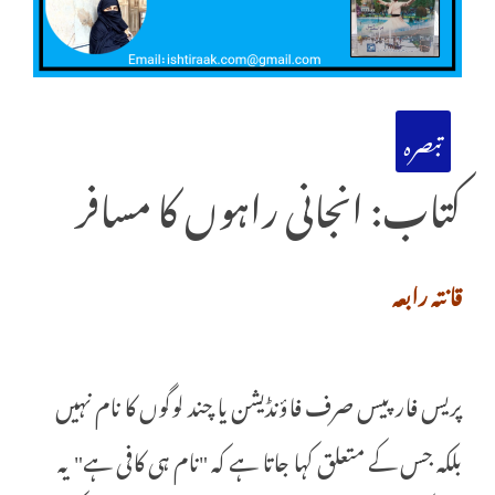
تبصرہ
کتاب: انجانی راہوں کا مسافر
قانتہ رابعہ
پریس فار پیس صرف فاؤنڈیشن یا چند لوگوں کا نام نہیں
بلکہ جس کے متعلق کہا جاتا ہے کہ "نام ہی کافی ہے" یہ