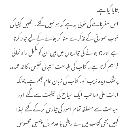
بتایا گیا ہے.
اس سفرنامے کی خوبی یہ ہے کہ جو نہیں گئے، انھیں کینیا کی
خوب صورتی کے تذکرے سنا کر جانے کے لیے تیار کرتا
ہے اور جو جانے کی تیاریوں میں ہیں ان کو مکمل راہ نمائی
فراہم کرتا ہے۔ کتاب کی طباعت انتہائی نفیس، کاغذ عمدہ،
پرنٹنگ دیدہ زیب اور کتاب کی زبان عام فہم ہے. چونکہ
امانت علی صاحب ایک سیاح کی حیثیت سے گئے اور
سیاحت سے متعلقہ تمام امور کی تیاری کر کے گئے لہذا
کہیں بھی کتاب میں بے ربطی یا عدم دل چسپی محسوس