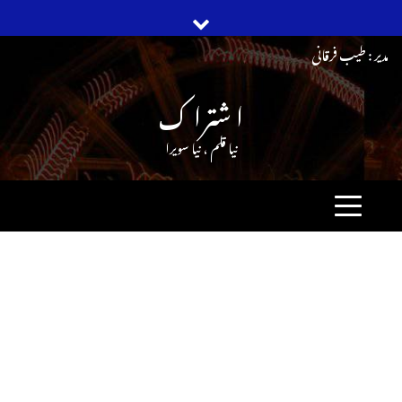
Ski
مدیر : طیب فرقانی
t
ا شترا ک
conten
نیا قلم ، نیا سویرا