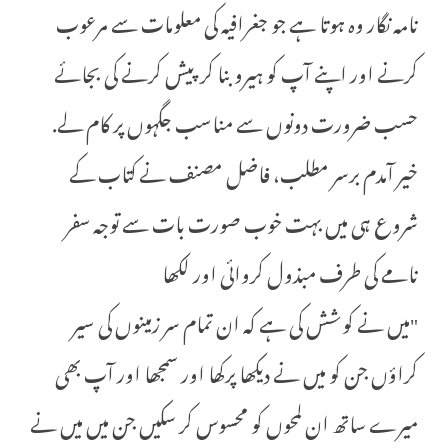
نامہ نگار وہ ہوتا ہے جو جغرافیہ کی معلومات سے مرعوب
کرنے اور اپنے آپ کو ہیرو بنا کر پیش کرنے کی بجائے
حسب ضرورت دونوں سے مناسب جگہوں پر کام لے.
خیر آمدم برسر مطلب، فاضل مصنف نے کتاب کے
شروع ہی میں بہت خوب صورت بات سے توجہ سفر
نامے کی طرف مبذول کروائی اور لکھا
"میں نے کوشش کی ہے کہ ان تمام سر زمینوں کی سیر
کراؤں جن کو میں نے دیکھا پرکھا اور سمجھا اور آپ بھی
میرے ساتھ ان لمحوں کو محسوس کر سکیں جن میں میں نے