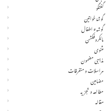
گفتگو
گوشۂ خواتین
گوشہء اطفال
مائکروفکشن
مثنوی
مذہبی مضمون
مراسلات و متفرقات
مضامین
مطالعہ و تجزیہ
مقالہ