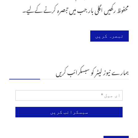
محفوظ رکھیں اگلی بار جب میں تبصرہ کرنے کےلیے۔
ہمارے نیوز لیٹر کو سبسکرائب کریں