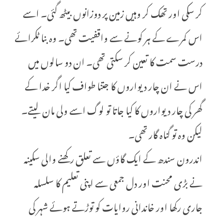
کر سکی اور تھک کر وہیں زمین پر دوزانوں بیٹھ گئی۔ اسے
اس کمرے کے ہر کونے سے واقفیت تھی۔ وہ بنا ٹکرائے
درست سمت کا تعین کر سکتی تھی۔ ان دو سالوں میں
اس نے ان چار دیواروں کا جتنا طواف کیا اگر خدا کے
گھر کی چار دیواروں کا کیا جاتا تو لوگ اسے ولی مان لیتے۔
لیکن وہ تو گناہ گار تھی۔
اندرون سندھ کے ایک گاؤں سے تعلق رکھنے والی سکینہ
نے بڑی محنت اور دل جمعی سے اپنی تعلیم کا سلسلہ
جاری رکھا اور خاندانی روایات کو توڑتے ہوئے شہر کی