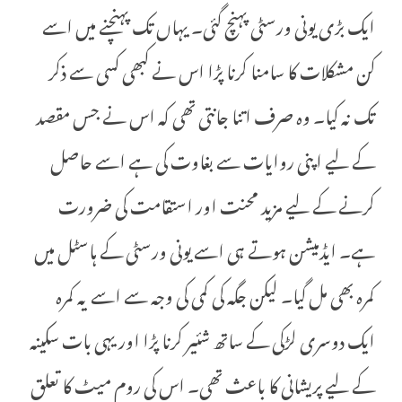
ایک بڑی یونی ورسٹی پہنچ گئی۔ یہاں تک پہنچنے میں اسے
کن مشکلات کا سامنا کرنا پڑا اس نے کبھی کسی سے ذکر
تک نہ کیا۔ وہ صرف اتنا جانتی تھی کہ اس نے جس مقصد
کے لیے اپنی روایات سے بغاوت کی ہے اسے حاصل
کرنے کے لیے مزید محنت اور استقامت کی ضرورت
ہے۔ ایڈمیشن ہوتے ہی اسے یونی ورسٹی کے ہاسٹل میں
کمرہ بھی مل گیا۔ لیکن جگہ کی کمی کی وجہ سے اسے یہ کمرہ
ایک دوسری لڑکی کے ساتھ شئیر کرنا پڑا اور یہی بات سکینہ
کے لیے پریشانی کا باعث تھی۔ اس کی روم میٹ کا تعلق