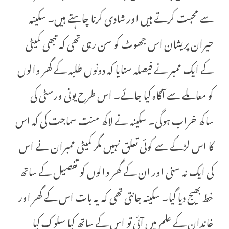
سے محبت کرتے ہیں اور شادی کرنا چاہتے ہیں۔ سکینہ
حیران پریشان اس جھوٹ کو سن رہی تھی کہ تبھی کمیٹی
کے ایک ممبر نے فیصلہ سنایا کہ دونوں طلبہ کے گھر والوں
کو معاملے سے آگاہ کیا جائے۔ اس طرح یونی ورسٹی کی
ساکھ خراب ہوگی۔ سکینہ نے لاکھ منت سماجت کی کہ اس
کا اس لڑکے سے کوئی تعلق نہیں مگر کمیٹی ممبران نے اس
کی ایک نہ سنی اور ان کے گھر والوں کو تفصیل کے ساتھ
خط بھیج دیا گیا۔ سکینہ جانتی تھی کہ یہ بات اس کے گھر اور
خاندان کے علم میں آئی تو اس کے ساتھ کیا سلوک کیا