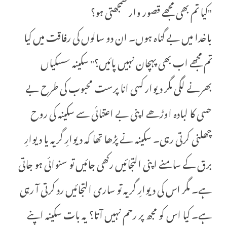
"کیا تم بھی مجھے قصور وار سمجھتی ہو؟
باخدا میں بے گناہ ہوں۔ ان دو سالوں کی رفاقت میں کیا
تم مجھے اب بھی پہچان نہیں پائیں؟" سکینہ سسکیاں
بھرنے لگی مگر دیوار کسی انا پرست محبوب کی طرح بے
حسی کا لبادہ اوڑھے اپنی بے اعتنائی سے سکینہ کی روح
چھلنی کرتی رہی۔ سکینہ نے پڑھا تھا کہ دیوارِ گریہ یا دیوارِ
برق کے سامنے اپنی التجائیں رکھی جائیں تو سنوائی ہو جاتی
ہے۔ مگر اس کی دیوارِ گریہ تو ساری التجائیں رد کرتی آ رہی
ہے۔ کیا اس کو مجھ پر رحم نہیں آتا؟ یہ بات سکینہ اپنے