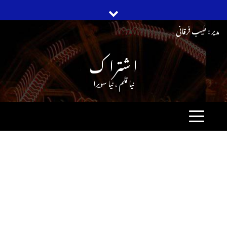
Ski
مدیر : طیب فرقانی
t
ا شترا ک
conten
نیا قلم ، نیا سویرا