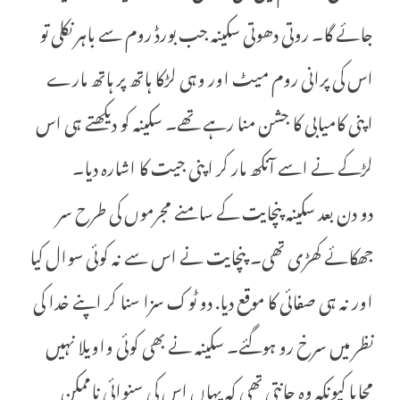
جائے گا۔ روتی دھوتی سکینہ جب بورڈ روم سے باہر نکلی تو
اس کی پرانی روم میٹ اور وہی لڑکا ہاتھ پر ہاتھ مارے
اپنی کامیابی کا جشن منا رہے تھے۔ سکینہ کو دیکھتے ہی اس
لڑکے نے اسے آنکھ مار کر اپنی جیت کا اشارہ دیا۔
دو دن بعد سکینہ پنچایت کے سامنے مجرموں کی طرح سر
جھکائے کھڑی تھی۔ پنچایت نے اس سے نہ کوئی سوال کیا
اور نہ ہی صفائی کا موقع دیا. دو ٹوک سزا سنا کر اپنے خدا کی
نظر میں سرخ رو ہوگئے۔ سکینہ نے بھی کوئی واویلا نہیں
مچایا کیونکہ وہ جانتی تھی کہ یہاں اس کی سنوائی ناممکن