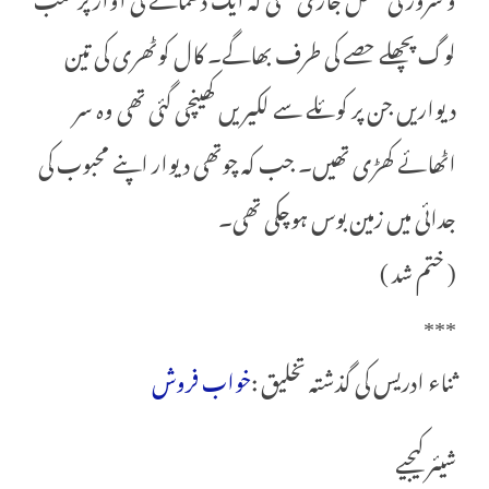
لوگ پچھلے حصے کی طرف بھاگے۔ کال کوٹھری کی تین
دیواریں جن پر کوئلے سے لکیریں کھینچی گئی تھی وہ سر
اٹھائے کھڑی تھیں۔ جب کہ چوتھی دیوار اپنے محبوب کی
جدائی میں زمین بوس ہوچکی تھی۔
( ختم شد )
***
ثناء ادریس کی گذشتہ تخلیق :
خواب فروش
شیئر کیجیے