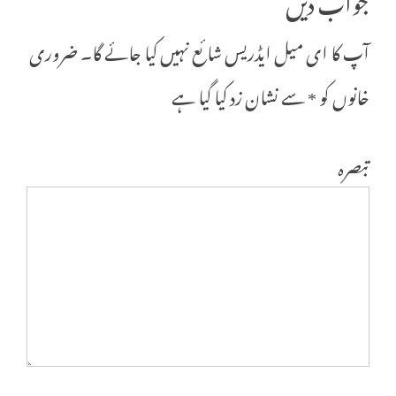
آپ کا ای میل ایڈریس شائع نہیں کیا جائے گا۔
ضروری
خانوں کو
*
سے نشان زد کیا گیا ہے
تبصرہ