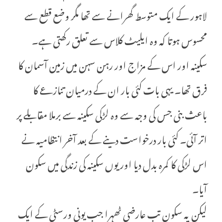
لاہور کے ایک متوسط گھرانے سے تھا مگر وضع قطع سے
محسوس ہوتا کہ وہ ایلیٹ کلاس سے تعلق رکھتی ہے۔
سکینہ اور اس کے مزاج اور رہن سہن میں زمین آسمان کا
فرق تھا۔ یہی بات کئی بار ان کے درمیان تنازعے کا
باعث بنی جس کی وجہ سے وہ لڑکی سکینہ سے برملا مقابلے پر
اتر آئی۔ کئی بار درخواست دینے کے بعد آخر انتظامیہ نے
اس لڑکی کا کمرہ بدل دیا اور یوں سکینہ کی زندگی میں سکون
آیا۔
لیکن یہ سکون تب عارضی ٹھہرا جب یونی ورسٹی کے ایک