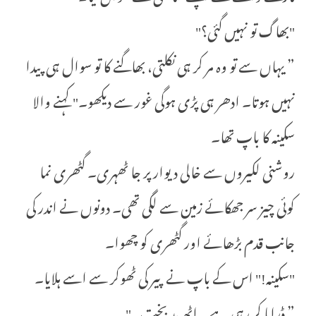
"بھاگ تو نہیں گئی؟"
” یہاں سے تو وہ مر کر ہی نکلتی، بھاگنے کا تو سوال ہی پیدا
نہیں ہوتا۔ ادھر ہی پڑی ہوگی غور سے دیکھو۔" کہنے والا
سکینہ کا باپ تھا۔
روشنی لکیروں سے خالی دیوار پر جا ٹھہری۔ گٹھری نما
کوئی چیز سر جھکائے زمین سے لگی تھی۔ دونوں نے اندر کی
جانب قدم بڑھائے اور گٹھری کو چھوا۔
"سکینہ!" اس کے باپ نے پیر کی ٹھوکر سے اسے ہلایا۔
” ڈراما کر رہی ہے۔ اٹھ بد بخت۔"