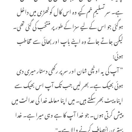
ہے۔ سر تسلیمِ خم کیے وہ اس کال کوٹھڑی میں داخل
ہوگئی جو اس کے لیے سزا کے طور پر منتخب کی گئی تھی۔
لیکن جاتے جاتے وہ اپنے باپ اور بھائی سے مخاطب
ہوئی:
” آپ کی یہ اونچی شان اور سر پر رکھی دستار میری دی
ہوئی بھیک ہے۔ بھر لیں جب تک آپ اس بھیک سے
اپنا پیٹ بھر سکتے ہیں۔ میں اپنا معاملہ خدا کی عدالت میں
پیش کرتی ہوں۔ جو خدا آپ کا ہے وہی میرا ہے۔ خدا
بہترین انصاف کرنے والا ہے۔"