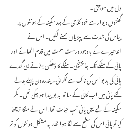
دل میں سوچتی۔
گھنٹوں دیوار سے خود کلامی کے بعد سکینہ کے ہونٹوں پر
پیاس کی شدت سے پپڑیاں جمنے لگیں۔ اس نے
اندھیرے کے باوجود درست سمت میں قدم اٹھائے اور
پانی کے مٹکے تک جا پہنچی۔ مٹکے کا ڈھکن ہٹاتے ہی گندے
پانی کی بدبو اس کی ناک سے ٹکرائی۔ پندرہ دن پہلے بدلے
گئے پانی میں اب کائی کے ساتھ بدبو پیدا ہو چکی تھی۔ مگر
سکینہ کے لیے یہی پانی آبِ حیات تھا. اس نے مٹکا ترچھا
کیا تو پانی اس کی سطح سے لگا ہوا تھا. بہ مشکل ہونٹوں کو تر