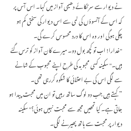
نے دیوار سے سر ٹکائے دھیمی آواز میں کہا۔ اس آس پر
کہ اس کے آنسوؤں کی نمی سے اس دیوار کی سختی کم ہو
چکی ہوگی اور وہ اس کا درد محسوس کرے گی۔
"خدارا! اب تو کچھ بول دو۔ میرے کان آواز کو ترس گئے
ہیں۔" سکینہ کسی محبوبہ کی طرح اپنے محبوب کے شانے
سے لگی اس کی بے اعتنائی کا شکوہ کررہی تھی۔
” کہتے ہیں جب دو لوگ ساتھ رہیں تو ان میں محبت پیدا ہو
جاتی ہے۔ کیا تمھیں مجھ سے محبت نہیں ہوئی؟" سکینہ
دیوار پر محبت سے ہاتھ پھیرنے لگی۔