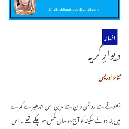
افسانہ
دیوارِ گریہ
ثناء ادریس
چھوٹے سے روشن دان سے مزین اس اندھیرے کمرے
میں بند ہوئے سکینہ کو آج دو سال مکمل ہو چکے تھے۔ اس