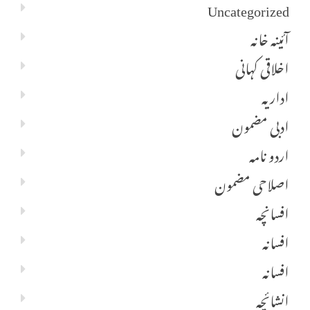
Uncategorized
آئینہ خانہ
اخلاقی کہانی
اداریہ
ادبی مضمون
اردو نامہ
اصلاحی مضمون
افسانچہ
افسانہ
افسانہ
انشائچہ