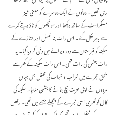
رہی تھیں۔ دونوں نے ایک دوسرے کو معنی خیز
مسکراہٹ کے ساتھ دیکھا اور مونچھوں کو تاؤ دیتے کمرے
سے باہر نکل گئے۔ اس رات بنا غسل اور جنازے کے
سکینہ کو قبرستان سے دور ویرانے میں دفن کر دیا گیا۔ یہ
رات جشن کی رات تھی۔ اس رات سکینہ کے گھر سے
ملحق حجرے میں شراب و شباب کی محفل جمی جہاں
مردوں نے اپنی عزت بچ جانے کا جشن منایا۔ سکینہ کی
کال کوٹھری اسی حجرے کے پچھلے حصے میں تھی۔ رقص
و سرور کی محفل جاری تھی کہ ایک دھماکے کی آواز پر سب