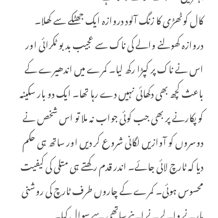
کال کوٹھڑی کا زنگ آلود دروازہ ایک جھٹکے سے کھلا۔
دروازہ کھولنے والے کی ناک سے عجیب بدبو ٹکرائی اور
اس نے ناک پر کپڑا رکھ لیا۔ کمرے میں اندھیرے کے
باعث کچھ بھی دکھائی نہیں دے رہا تھا۔ ایک دو بار سکینہ
کو پکارنے پر بھی جب کوئی جواب نہ ملا تو اس شخص نے
دوسروں کو آوازیں لگانی شروع کر دیں اور ساتھ ہی حکم
دیا کہ ٹارچ لائی جائے۔ اندر قدم رکھتے ہی متلی کی کیفیت
محسوس ہوئی۔ کمرے کے چاروں طرف ٹارچ کی روشنی
مارنے والے نے اپنے ساتھی سے سوال کیا۔