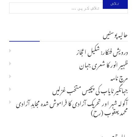
تلاش
کریں
حالیہ پوسٹیں
برائے:
درویش فنکار: شکیل اعجاز
ظہیر انور کا شعری جہان
مرچ نامہ
جہانگیر نایاب کی پچیس متخب غزلیں
آکولہ شہر اور تحریک آزادی کا فراموش شدہ مجاہدِ آزادی
محمد یعقوب (رح)
حالیہ تبصرے