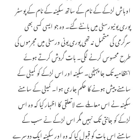
اوباش لڑکے کے نام کے ساتھ سکینہ کے نام کے پوسٹر
پوری یونیورسٹی میں بانٹے گئے۔ وہ جو ایسی کسی بھی
سرگرمی کی متحمل نہ تھی پوری یونی ورسٹی میں مجرموں کی
طرح محسوس کرنے لگی۔ بات گردش کرتے ہوئے
انتظامیہ تک جا پہنچی۔ سکینہ اور اس لڑکے کو کمیٹی کے
سامنے پیش ہونے کا حکم جاری ہوا۔ کمیٹی کے سامنے
سکینہ نے اس معاملے سے لاتعلقی کا اظہار کیا کہ وہ اس
لڑکے کو جانتی تک نہیں مگر اس لڑکے نے سب کے
سامنے اس بات کو قبول کیا کہ وہ اور سکینہ ایک دوسرے