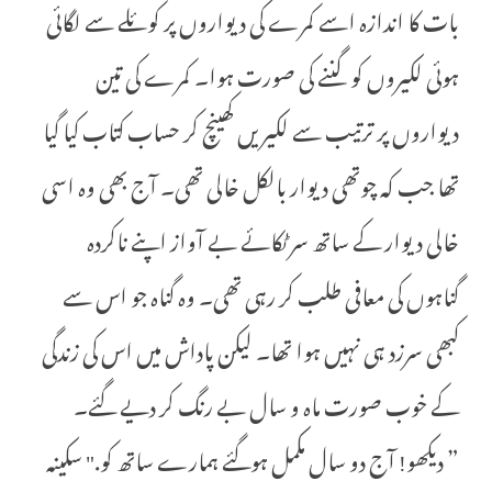
بات کا اندازہ اسے کمرے کی دیواروں پر کوئلے سے لگائی
ہوئی لکیروں کو گننے کی صورت ہوا۔ کمرے کی تین
دیواروں پر ترتیب سے لکیریں کھینچ کر حساب کتاب کیا گیا
تھا جب کہ چوتھی دیوار بالکل خالی تھی۔ آج بھی وہ اسی
خالی دیوار کے ساتھ سر ٹکائے بے آواز اپنے ناکردہ
گناہوں کی معافی طلب کر رہی تھی۔ وہ گناہ جو اس سے
کبھی سرزد ہی نہیں ہوا تھا۔ لیکن پاداش میں اس کی زندگی
کے خوب صورت ماہ و سال بے رنگ کر دیے گئے۔
” دیکھو! آج دو سال مکمل ہوگئے ہمارے ساتھ کو." سکینہ