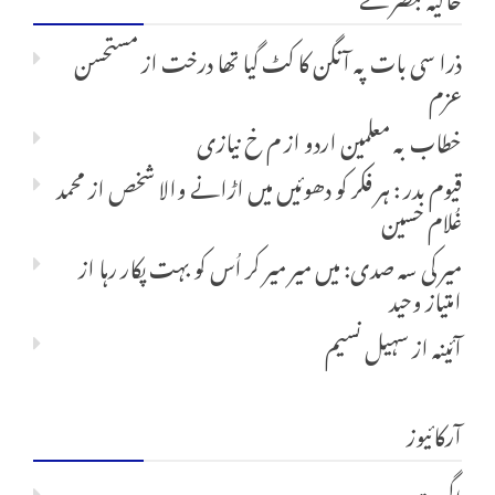
ذرا سی بات پہ آنگن کا کٹ گیا تھا درخت
از
مستحسن
عزم
خطاب بہ معلمین اردو
از
م خ نیازی
قیوم بدر : ہر فکر کو دھوئیں میں اڑانے والا شخص
از
محمد
غُلام حسین
میر کی سہ صدی: میں میر میر کر اُس کو بہت پکار رہا
از
امتیاز وحید
آئینہ
از
سہیل نسیم
آرکائیوز