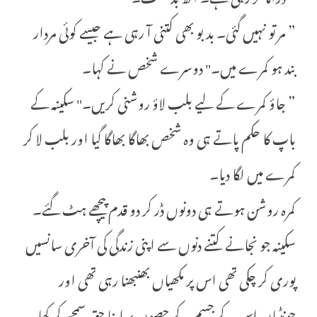
” مر تو نہیں گئی۔ بدبو بھی کتنی آ رہی ہے جیسے کوئی مردار
بند ہو کمرے میں۔" دوسرے شخص نے کہا۔
” جاؤ کمرے کے لیے بلب لاؤ روشنی کریں۔" سکینہ کے
باپ کا حکم پاتے ہی وہ شخص بھاگا بھاگا گیا اور بلب لا کر
کمرے میں لگا دیا۔
کمرہ روشن ہوتے ہی دونوں ڈر کر دو قدم پیچھے ہٹ گئے۔
سکینہ جو نجانے کتنے دنوں سے اپنی زندگی کی آخری سانسیں
پوری کر چکی تھی اس پر مکھیاں بھنبھنا رہی تھی اور
چونٹیاں اس کے جسم کے حصوں پر اپنا حق سمجھ کر کھا