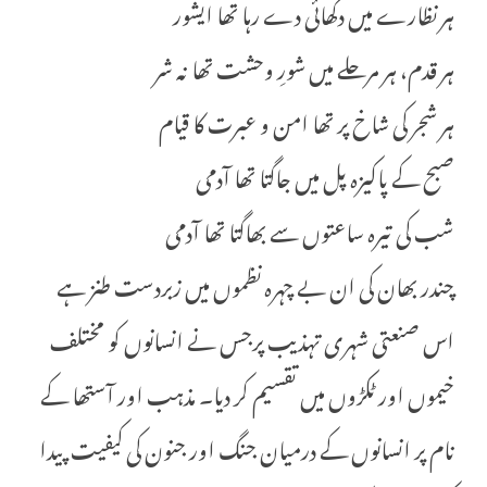
ہر نظارے میں دکھائی دے رہا تھا ایشور
ہر قدم، ہر مرحلے میں شورِ وحشت تھا نہ شر
ہر شجر کی شاخ پر تھا امن و عبرت کا قیام
صبح کے پاکیزہ پل میں جاگتا تھا آدمی
شب کی تیرہ ساعتوں سے بھاگتا تھا آدمی
چندر بھان کی ان بے چہرہ نظموں میں زبردست طنز ہے
اس صنعتی شہری تہذیب پرجس نے انسانوں کو مختلف
خیموں اور ٹکڑوں میں تقسیم کر دیا۔ مذہب اور آستھا کے
نام پر انسانوں کے درمیان جنگ اور جنون کی کیفیت پیدا