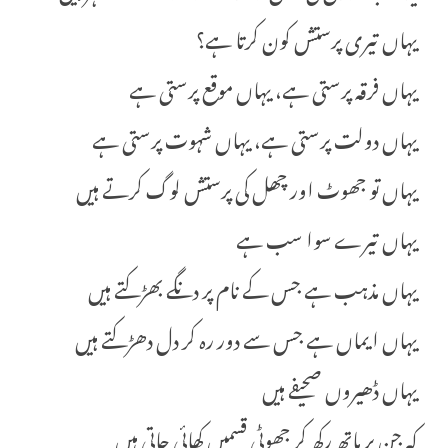
یہاں تیری پرستش کون کرتا ہے؟
یہاں فرقہ پرستی ہے، یہاں موقع پرستی ہے
یہاں دولت پرستی ہے، یہاں شہوت پرستی ہے
یہاں تو جھوٹ اور چھل کی پرستش لوگ کرتے ہیں
یہاں تیرے سوا سب ہے
یہاں مذہب ہے جس کے نام پر دنگے بھڑکتے ہیں
یہاں ایماں ہے جس سے دور رہ کر دل دھڑکتے ہیں
یہاں ڈھیروں صحیفے ہیں
کہ جن پر ہاتھ رکھ کر جھوٹی قسمیں کھائی جاتی ہیں