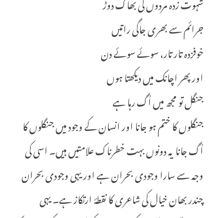
شہوت زدہ مردوں کی بھاگ دوڑ
جرائم سے بھری جاگی راتیں
خوفزدہ تار تار، سوئے سوئے دن
اور پھر اچانک میں دیکھتا ہوں
جنگل تو مجھ میں اُگ رہا ہے
جنگلوں کا ختم ہو جانا اور انسان کے وجود میں جنگلوں کا
اُگ جانا یہ دونوں بہت خطرناک علامتیں ہیں۔ اسی کی
وجہ سے سارا وجودی بحران ہے اور یہی وجودی بحران
چندر بھان خیال کی شاعری کا نقطۂ ارتکاز ہے۔ یہی