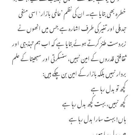
خطرہ بھی بتایا ہے۔ ان کی نظم ’عالمی بازار` اسی منفی
تبدیلی اور تغیر کی طرف اشارہ ہے جس میں انھوں نے
زبردست طنز کرتے ہوئے بتایا ہے کہ اب ہم تہذیبی اور
ثقافتی قدروں کے امین نہیں، سنسکرتی اور سبھیتا کے علم
بردار نہیں بلکہ بازار کے امین بن چکے ہیں:
کچھ تو بدل رہا ہے
کچھ نہیں، بہت کچھ بدل رہا ہے
ہاں! بہت سارا بدل رہا ہے
میں بدل رہا ہوں