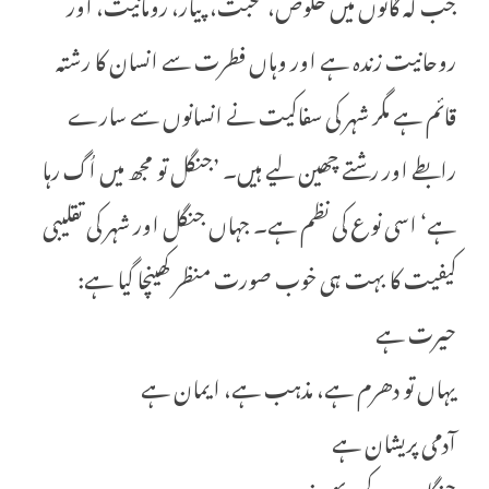
جب کہ گائوں میں خلوص، محبت، پیار، رومانیت، اور
روحانیت زندہ ہے اور وہاں فطرت سے انسان کا رشتہ
قائم ہے مگر شہر کی سفاکیت نے انسانوں سے سارے
رابطے اور رشتے چھین لیے ہیں۔ ’جنگل تو مجھ میں اُگ رہا
ہے‘ اسی نوع کی نظم ہے۔ جہاں جنگل اور شہر کی تقلیبی
کیفیت کا بہت ہی خوب صورت منظر کھینچا گیا ہے:
حیرت ہے
یہاں تو دھرم ہے، مذہب ہے، ایمان ہے
آدمی پریشان ہے