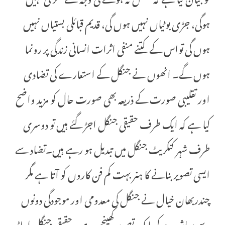
ہوگی، جڑی بوٹیاں نہیں ہوں گی، قدیم قبائلی بستیاں نہیں
ہوں گی تواس کے کتنے منفی اثرات انسانی زندگی پر رونما
ہوں گے۔ انھوں نے جنگل کے استعارے کی تضادی
اور تقلیبی صورت کے ذریعہ بھی صورت حال کو مزید واضح
کیا ہے کہ ایک طرف حقیقی جنگل اجڑ گئے ہیں تو دوسری
طرف شہر کنکریٹ جنگل میں تبدیل ہو رہے ہیں۔تضاد سے
ایسی تصویر بنانے کا ہنر بہت کم فن کاروں کو آتا ہے مگر
چندربھان خیال نے جنگل کی معدومی اور موجودگی دونوں
سے معاشرے کی ایک تصویر کھینچی ہے۔ حقیقی جنگل اجاڑ