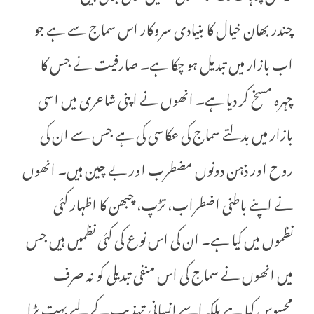
چندر بھان خیال کا بنیادی سروکار اس سماج سے ہے جو
اب بازار میں تبدیل ہو چکا ہے۔ صارفیت نے جس کا
چہرہ مسخ کر دیا ہے۔ انھوں نے اپنی شاعری میں اسی
بازار میں بدلتے سماج کی عکاسی کی ہے جس سے ان کی
روح اور ذہن دونوں مضطرب اور بے چین ہیں۔ انھوں
نے اپنے باطنی اضطراب، تڑپ، چبھن کا اظہار کئی
نظموں میں کیا ہے۔ ان کی اس نوع کی کئی نظمیں ہیں جس
میں انھوں نے سماج کی اس منفی تبدیلی کو نہ صرف
محسوس کیا ہے بلکہ اسے انسانی تہذیب کے لیے بہت بڑا