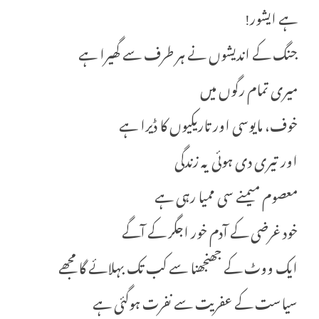
ہے ایشور!
جنگ کے اندیشوں نے ہر طرف سے گھیرا ہے
میری تمام رگوں میں
خوف، مایوسی اور تاریکیوں کا ڈیرا ہے
اور تیری دی ہوئی یہ زندگی
معصوم میمنے سی ممیا رہی ہے
خود غرضی کے آدم خور اجگر کے آگے
ایک ووٹ کے جھنجھنا سے کب تک بہلائے گا مجھے
سیاست کے عفریت سے نفرت ہوگئی ہے