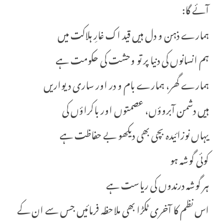
آئے گا:
ہمارے ذہن و دل ہیں قید اک غارِ ہلاکت میں
ہم انسانوں کی دنیا پر تو وحشت کی حکومت ہے
ہمارے گھر، ہمارے بام و در اور ساری دیواریں
ہیں دشمن آبروؤں، عصمتوں اور باکراؤں کی
یہاں نوزائیدہ بچی بھی دیکھو بے حفاظت ہے
کوئی گوشہ ہو
ہر گوشہ درندوں کی ریاست ہے
اس نظم کا آخری ٹکڑا بھی ملاحظہ فرمائیں جس سے ان کے