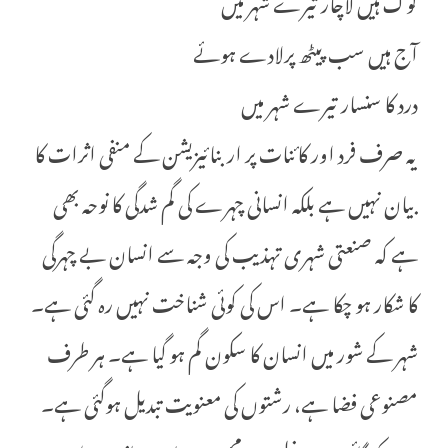
لوگ ہیں لاچار تیرے شہر میں
آج ہیں سب پیٹھ پرلادے ہوئے
درد کا سنسار تیرے شہر میں
یہ صرف فرد اور کائنات پر اربنائیزیشن کے منفی اثرات کا
بیان نہیں ہے بلکہ انسانی چہرے کی گم شدگی کا نوحہ بھی
ہے کہ صنعتی شہری تہذیب کی وجہ سے انسان بے چہرگی
کا شکار ہو چکا ہے۔ اس کی کوئی شناخت نہیں رہ گئی ہے۔
شہر کے شور میں انسان کا سکون گم ہو گیا ہے۔ ہر طرف
مصنوعی فضا ہے، رشتوں کی معنویت تبدیل ہوگئی ہے۔