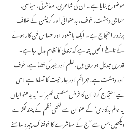
موضوع بنایا ہے۔ ان کی شاعری، معاشرتی، سیاسی،
سماجی دہشت، خوف، بدعنوانی اور کرپشن کے خلاف
پرزور احتجاج ہے۔ ایک باشعور اور حساس فن کار ہونے
کے ناطے انھیں پتہ ہے کہ زندگی کا نظام بدل رہا ہے۔
قدریں تبدیل ہو رہی ہیں، ظلم اور جبر کی فضا ہے، خوف
اور دہشت ہے، جرائم اور جارحیت کا تسلط ہے اسی
لیے احتجاج کرنا ان کا فرض منصبی ٹھہرا۔ ’یہ بدعنوانیاں
یہ عالم بدکاری‘ کے عنوان سے لکھی نظم کے چند ٹکڑے
دیکھیں جس سے آج کے معاشرے کا خوفناک چہرہ سامنے