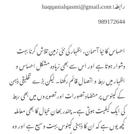
رابطہ: haqqanialqasmi@gmail.com
989172644
احساس کا نیا آسمان، اظہار کی نئی زمین تلاش کرنا بہت
دشوار ہوتا ہے اور اس سے بھی زیادہ مشکل احساس و
اظہار میں ربط و اتصال قائم رکھنا۔ لیکن بڑے تخلیقی ذہن
کے کینوس پر متضاد تصورات اور تصویروں میں بھی ربط
کی ایک کیفیت ہوتی ہے۔ چندر بھان خیال کا بھی معاملہ
کچھ یوں ہے کہ ان کا ذہنی کینوس بہت وسیع ہے اور وہ