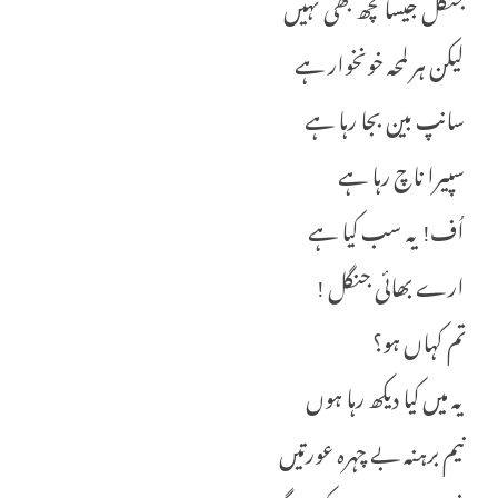
جنگل جیسا کچھ بھی نہیں
لیکن ہر لمحہ خونخوار ہے
سانپ بین بجا رہا ہے
سپیرا ناچ رہا ہے
اُف! یہ سب کیا ہے
ارے بھائی جنگل !
تم کہاں ہو؟
یہ میں کیا دیکھ رہا ہوں
نیم برہنہ بے چہرہ عورتیں