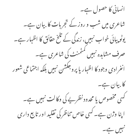
انسانی کا حصول ہے۔
شاعری میں شب و روز کے تجربات کا بیان ہے۔
یوٹوپیائی خواب نہیں، زندگی کے تلخ حقائق کا اظہار ہے۔
صرف مشاہدہ نہیں کمٹمنٹ کی شاعری ہے۔
انفرادی وجود کا اظہار یا پروجکشن نہیں بلکہ اجتماعی شعور
کا بیان ہے۔
کسی مخصوص یا محدود نظریے کی وکالت نہیں ہے۔
اپنا وژن ہے۔ کسی خاص تناظر کی تقلید اور تابع داری
نہیں ہے۔