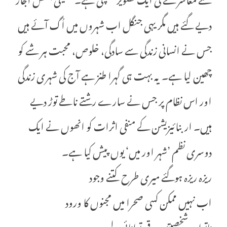
دیے گئے ہیں مگر یہی جنگل اب شہروں میں اُگ آئے ہیں
جس نے انسانی زندگی سے سادگی، خلوص، محبت ہر شے کو
چھین لیا ہے۔ یہ بہت ہی گہرا طنز ہے آج کی شہری زندگی
اور اس نظام پر جس نے سارے رشتے ناطے توڑ دیے
ہیں۔ اربنائیزیشن کے منفی اثرات کو انھوں نے ایک
دوسری نظم ’شہر اور میں‘ یوں پیش کیا ہے۔
ریزہ ریزہ ہوگئے میری طرح کتنے وجود
اب نہیں ممکن کسی صحرا میں مجنوں کا ورود
ناتواں شخصیتیں برقی توانائی لیے