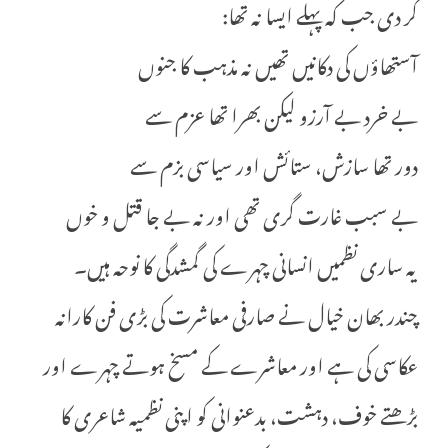
کر دی جب کہ پہلے ایسا نہ تھا:
آستھاؤں کی دکانیں تھیں نہ مذہب کا جنوں
بے خرد بے آرزو لیکن بھرا تھا عزم سے
دور تھا سازش، ستائش اور سیاسی بزم سے
بے سبب غارت گری تھی اور نہ بے جا قتل و خوں
یہ ساری نظمیں انسانی چہرے کی گمشدگی کا نوحہ ہیں۔
چندر بھان خیال نے صارفی معاشرت کی بڑی فن کارانہ
عکاسی کی ہے اور معاشرے کے مسخ ہوتے چہرے اور
بڑھتے خوف، دہشت، بدعنوانی کو اپنی نظمیہ شاعری کا