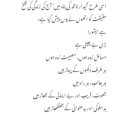
اسی طرح ’کیدار ناتھ کی پناہ میں‘ آج کی زندگی کی تلخ
حقیقت کو انھوں نے یوں پیش کیا ہے:
ہے ایشور!
بڑی بے چینی ہے
مسائل زدہ ہوں، مصیبت زدہ ہوں
ہر طرف دکھوں کے پہاڑ ہیں
ہر جانب، ہر راہ میں
جھوٹ، فریب اور بے ایمانی کے جھاڑ ہیں
بدسلوکی اور بدعنوانی کے جھنکھاڑ ہیں