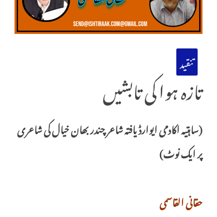
تنقید
تازہ ہوا کی تابشیں
(ساہتیہ اکادمی ایوارڈ یافتہ شاعر چندر بھان خیال کی شاعری
پر ایک نوٹ)
حقانی القاسمی