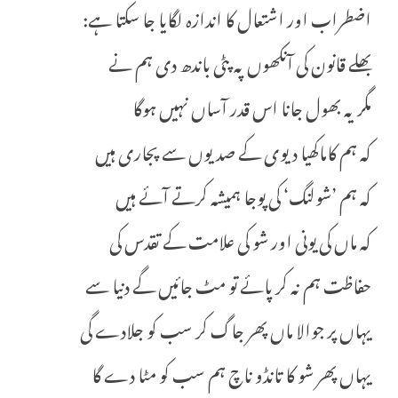
اضطراب اور اشتعال کا اندازہ لگایا جا سکتا ہے:
بھلے قانون کی آنکھوں پہ پٹی باندھ دی ہم نے
مگر یہ بھول جانا اس قدر آساں نہیں ہوگا
کہ ہم کاماکھیا دیوی کے صدیوں سے پجاری ہیں
کہ ہم ’شولنگ‘ کی پوجا ہمیشہ کرتے آئے ہیں
کہ ماں کی یونی اور شو کی علامت کے تقدس کی
حفاظت ہم نہ کر پائے تو مٹ جائیں گے دنیا سے
یہاں پر جوالا ماں پھر جاگ کر سب کو جلادے گی
یہاں پھر شو کا تانڈو ناچ ہم سب کو مٹا دے گا