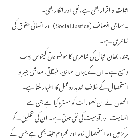
اثبات و اقرار بھی ہے، نفی اور انکار بھی۔
یہ سماجی انصاف (Social Justice) اور انسانی حقوق کی
شاعری ہے۔
چندر بھان خیال کی شاعری کا موضوعاتی کینوس بہت
وسیع ہے۔ ان کے یہاں سماجی، طبقاتی، معاشی جبر و
استحصال کے خلاف شدید ردعمل کا اظہار ملتا ہے۔
انھوں نے ان تصورات کو مسترد کیا ہے جن سے
انسانیت اور آدمیت کی نفی ہوتی ہے۔ ان کی تخلیق کے
مرکز میں وہ استحصال زدہ اور محروم طبقہ بھی ہے جس کے