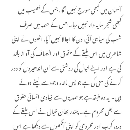
آسمان میں کبھی سورج نہیں اُگا، جس کے نصیب میں
کبھی شجر سایہ دار نہیں رہا۔ جس کے حصہ میں صرف
شب کی سیاہی آئی، دن کا اجالا نہیں آیا. انھوں نے اپنی
شاعری میں اس طبقے کے حقوق اور انصاف کی آواز بلند
کی ہے اور اپنے خیال کی روشنی سے ان اندھیروں کو دور
کرنے کی سعی کی ہے جو پس ماندہ وجود سے لپٹے ہوئے
ہیں۔ یہ وہ طبقہ ہے جو صدیوں سے بنیادی انسانی حقوق
سے بھی محروم ہے۔ چندر بھان خیال نے اس طبقے کے
درد، کرب اور محرومی کو اپنی آنکھوں سے دیکھا ہے اس