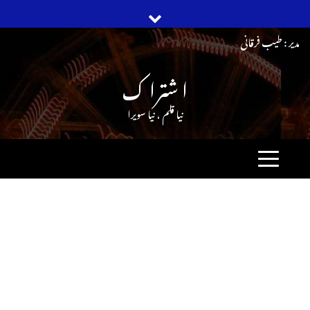
Ski
مدیر : طیب فرقانی
t
ا شترا ک
conten
نیا قلم ، نیا سویرا