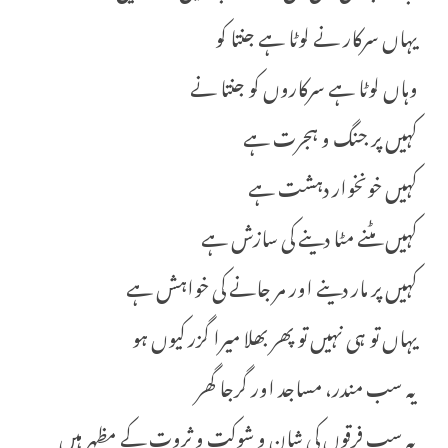
یہاں سرکار نے لوٹا ہے جنتا کو
وہاں لوٹا ہے سرکاروں کو جنتا نے
کہیں پر جنگ و ہجرت ہے
کہیں خونخوار دہشت ہے
کہیں مٹنے مٹا دینے کی سازش ہے
کہیں پر مار دینے اور مر جانے کی خواہش ہے
یہاں تو ہی نہیں تو پھر بھلا میرا گزر کیوں ہو
یہ سب مندر، مساجد اور گرجا گھر
یہ سب فرقوں کی شان و شوکت و ثروت کے مظہر ہیں