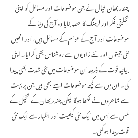
چندر بھان خیال نے جن موضوعات اور مسائل کو اپنی
تخلیقی فکر اور فرہنگ کا حصہ بنایا وہ آج کی دنیا کے
موضوعات اور آج کے عوام کے مسائل ہیں، اور انھیں
نئی جہتوں اور نئے زاویوں سے روشناس بھی کرایا۔ اپنی
بیانیہ قوت کے ذریعہ ان موضوعات میں نئی شدت بھی پیدا
کی۔ ان میں سے کچھ موضوعات ایسے بھی ہیں جن پر بہت
سے شاعروں نے لکھا ہوگا لیکن چندر بھان کے تخیل کے
لمس سے اس میں ایک نئی کیفیت اور اظہار سے ایک نئی
قوت پیدا ہوگئی۔