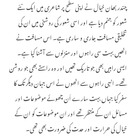
چندر بھان خیال نے اپنی سطح پر شاعری میں ایک نئے
شعور کو جنم دیا ہے اور اسی شعور کی روشنی میں ان کی
تخلیقی مسافت جاری و ساری ہے۔ اس مسافت نے
انھیں بہت سی راہوں اور منزلوں سے آشنا کیا ہے۔
ایسی راہیں بھی جو تاریک تھیں اور وہ راستے بھی جو روشن
تھے۔ انہی راہوں سے انھوں نے اس جہان دیگر تک کا
سفر کیا جہاں بہت سارے اَن چھوئے موضوعات اور
مسائل ان کے منتظر تھے اور ان موضوعات کو ان کے
خیال کی حرارت اور حدت کی ضرورت بھی تھی۔