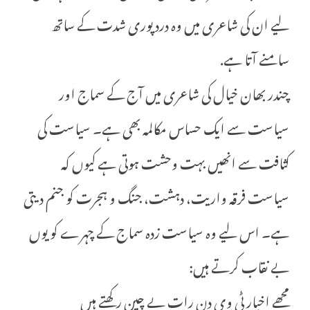
لیے ان کی شاعری میں وہ درد پوری شدت کے ساتھ
سامنے آتا ہے.
چندر بھان خیال کی شاعری میں آج کے سماج اور
سیاست سے ایک حساس مکالمہ بھی ہے۔ سیاست کی
کثافت سے انھیں بہت وحشت ہوتی ہے کیوں کہ
سیاست فرقہ واریت، دہشت، جنگ و ہجرت کو جنم دیتی
ہے۔ اس لیے وہ سیاست زدہ سماج کے چہرے کو یوں
بے نقاب کرتے ہیں:
مجھے اخبار ٹی وی دن رات بے چین رکھتے ہیں