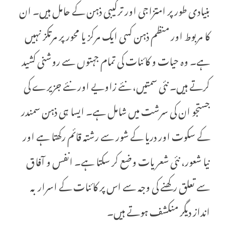
بنیادی طور پر امتزاجی اور ترکیبی ذہن کے حامل ہیں۔ ان
کا مربوط اور منظم ذہن کسی ایک مرکز یا محور پر مرتکز نہیں
ہے۔ وہ حیات و کائنات کی تمام جہتوں سے روشنی کشید
کرتے ہیں۔ نئی سمتیں، نئے زاویے اور نئے جزیرے کی
جستجو ان کی سرشت میں شامل ہے۔ ایسا ہی ذہن سمندر
کے سکوت اور دریا کے شور سے رشتہ قائم رکھتا ہے اور
نیا شعور، نئی شعریات وضع کر سکتا ہے۔ انفس و آفاق
سے تعلق رکھنے کی وجہ سے اس پر کائنات کے اسرار بہ
انداز دیگر منکشف ہوتے ہیں۔