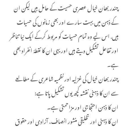
چندر بھان خیال عصری حسیت کے حامل ہیں لیکن ان
کے ذہن میں بہت سارے اور بھی زمانوں کی حسیات
ہیں. اس لیے وہ تمام حسیات کو مربوط کرکے ایک نیا تناظر
اور تفاعل تشکیل دیتے ہیں اور یہی ان کا نقطۂ انفراد بھی
ہے۔
چندر بھان خیال کی غزلیہ اور نظمیہ شاعری کے مطالعے
سے ان کا ذہنی نقشہ کچھ یوں تشکیل پاتا ہے:
ان کا ذہن احتجاجی اور مزاحمتی ہے۔
ان کا ذہنی اور تخلیقی منشور انصاف، آزادی اور حقوق