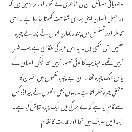
وجودیاتی مسائل ان کی شاعری کے محور اور مرکز میں ہیں کہ
دراصل انسان اپنی بنیادی شناخت کھوتا جا رہا ہے۔ اسی
تناظر اور تسلسل میں چندر بھان خیال نے کچھ بے چہرہ
نظمیں بھی لکھی ہیں۔ یہ اس عہد کی عکاسی ہے جب شہر
نہیں تھے۔ تہذیب کا کوئی تصور نہیں تھا لیکن انسان کے
پاس ایک چہرہ تھا۔ ان بے چہرہ نظموں میں انسان کا
حقیقی چہرہ نظر آتا ہے۔ یہاں بھی انھوں نے پیراڈوکس
سے کام لیا ہے کہ بے چہرگی میں ایک چہرہ تلاش کیا ہے۔
ابتدا میں صرف میں تھا اور قدرت کا نظام