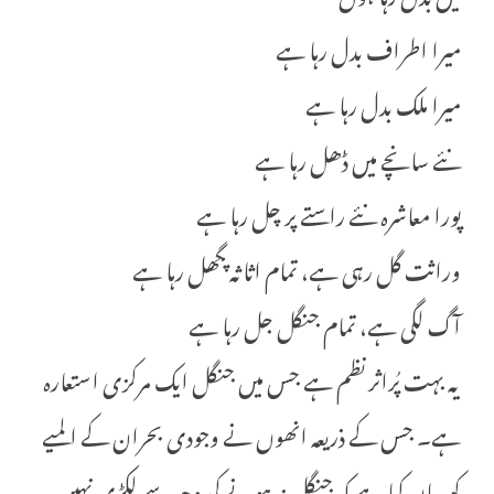
میرا اطراف بدل رہا ہے
میرا ملک بدل رہا ہے
نئے سانچے میں ڈھل رہا ہے
پورا معاشرہ نئے راستے پر چل رہا ہے
وراثت گل رہی ہے، تمام اثاثہ پگھل رہا ہے
آگ لگی ہے، تمام جنگل جل رہا ہے
یہ بہت پُراثر نظم ہے جس میں جنگل ایک مرکزی استعارہ
ہے۔ جس کے ذریعہ انھوں نے وجودی بحران کے المیے
کو بیان کیا ہے کہ جنگل نہ ہونے کی وجہ سے لکڑی نہیں