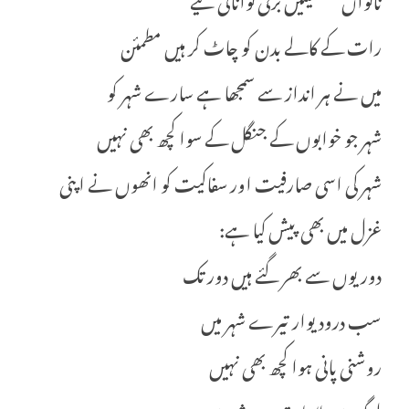
رات کے کالے بدن کو چاٹ کر ہیں مطمئن
میں نے ہر انداز سے سمجھا ہے سارے شہر کو
شہر جو خوابوں کے جنگل کے سوا کچھ بھی نہیں
شہر کی اسی صارفیت اور سفاکیت کو انھوں نے اپنی
غزل میں بھی پیش کیا ہے:
دوریوں سے بھر گئے ہیں دور تک
سب درودیوار تیرے شہر میں
روشنی پانی ہوا کچھ بھی نہیں