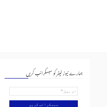
ہمارے نیوز لیٹر کو سبسکرائب کریں