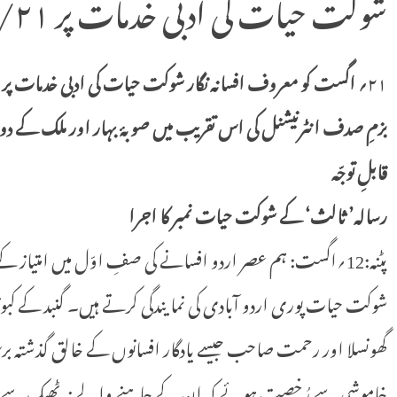
شوکت حیات کی ادبی خدمات پر ٢١/اگست کو قومی سے می نار
٢١
؍ اگست کو معروف افسانہ نگار شوکت حیات کی ادبی خدمات پر پٹ
بزمِ صدف انٹرنیشنل کی اس تقریب میں صوبۂ بہار اور ملک کے 
قابلِ توجّہ
رسالہ’ ثالث‘ کے شوکت حیات نمبر کا اجرا
پٹنہ:12؍اگست: ہم عصر اردو افسانے کی صفِ اوّل میں امتیاز کے
شوکت حیات پوری اردو آبادی کی نمایندگی کرتے ہیں۔ گنبد کے کبوت
گھونسلا اور رحمت صاحب جیسے یادگار افسانوں کے خالق گذشتہ بر
خاموشی سے رُخصت ہوئے کہ ان کے چاہنے والے نہ ٹھیک سے تعزیت 