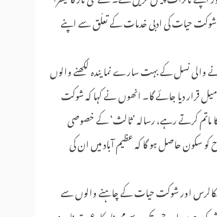
ّاد شوکت حیات کی ادبی خدمات کے تعلّق سے اپنے
آنے والی نسل کے بہت سارے نمایندہ لکھنے والوں
 میل قرار دیا جائے گا۔ انھوں نے کہا کہ شوکت
ی کا ماتم کرتے رہے، رسالہ ’ثالث‘ کے خصوصی
 سکون حاصل ہو گا کہ عظیم آباد میں ان کی
اسکالرس اور شوکت حیات کے چاہنے والوں سے
شریک ہوں اور جن تک سے می نار کا دعوت نامہ نہ