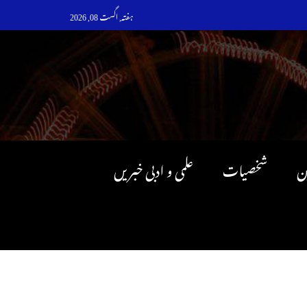
ہفتہ, اگست 08, 2026
ن
شخصیات
علمی و ادبی خبریں