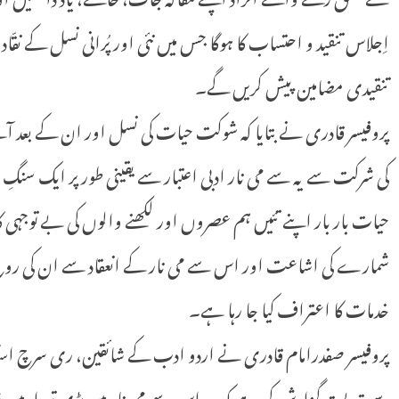
اِجلاس تنقید و احتساب کا ہوگا جس میں نئی اور پُرانی نسل کے نق
تنقیدی مضامین پیش کریں گے۔
پروفیسر قادری نے بتایا کہ شوکت حیات کی نسل اور ان کے بعد 
کی شرکت سے یہ سے می نار ادبی اعتبار سے یقینی طور پر ایک سنگِ
حیات بار بار اپنے تئیں ہم عصروں اور لکھنے والوں کی بے توجہ
شمارے کی اشاعت اور اس سے می نار کے انعقاد سے ان کی روح کو
خدمات کا اعتراف کیا جا رہا ہے۔
پروفیسر صفدرامام قادری نے اردو ادب کے شائقین، ری سرچ 
دست بستہ گزارش کی ہے کہ وہ اس سے می نار میں بڑی تعداد میں 