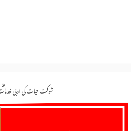
2
شوکت حیات کی ادبی خدمات پر ٢١/اگست کو قومی سے 