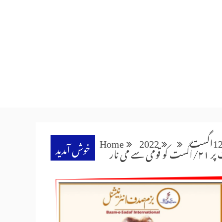
1
اگست
2022
Home
خوش آمدید
می نار