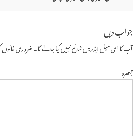
کی
جواب دیں
نیویگیشن
آپ کا ای میل ایڈریس شائع نہیں کیا جائے گا۔
ضروری خانوں ک
تبصرہ