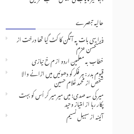
حالیہ تبصرے
ذرا سی بات پہ آنگن کا کٹ گیا تھا درخت
از
مستحسن عزم
خطاب بہ معلمین اردو
از
م خ نیازی
قیوم بدر : ہر فکر کو دھوئیں میں اڑانے والا
شخص
از
محمد غُلام حسین
میر کی سہ صدی: میں میر میر کر اُس کو بہت
پکار رہا
از
امتیاز وحید
آئینہ
از
سہیل نسیم