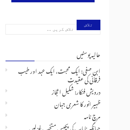
تلاش
کریں
حالیہ پوسٹیں
برائے:
ابنِ صفی: ایک محبت، ایک عہد اور طیب
فرقانی کی عقیدت
درویش فنکار: شکیل اعجاز
ظہیر انور کا شعری جہان
مرچ نامہ
جہانگیر نایاب کی پچیس متخب غزلیں