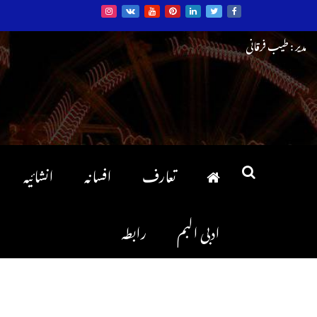
Ski
مدیر : طیب فرقانی
t
conten
تعارف
افسانہ
انشائیہ
ادبی البم
رابطہ