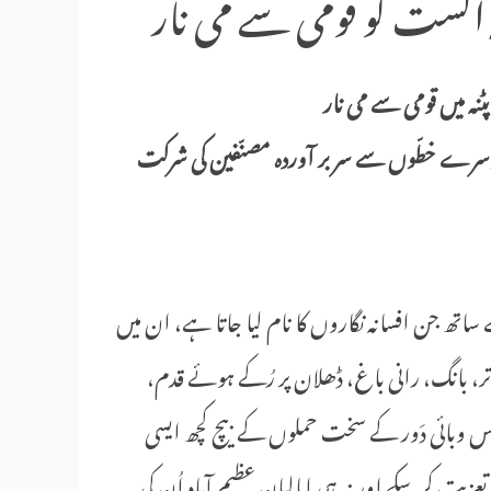
نہ میں قومی سے می نار
دوسرے خطّوں سے سر بر آوردہ مصنّفین کی شرکت
 ساتھ جن افسانہ نگاروں کا نام لیا جاتا ہے، ان میں
ر، بانگ، رانی باغ، ڈھلان پر رُکے ہوئے قدم،
س وبائی دَور کے سخت حملوں کے بیچ کچھ ایسی
کر سکے اور نہ ہی اہالیانِ عظیم آباد اُن کی