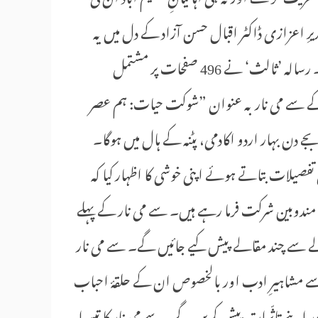
یرِ اعزازی ڈاکٹر اقبال حسن آزاد کے دل میں یہ
خیال آیا کہ اُن کی خدمات کا بھرپور طریقے سے اعتراف کیا جائے۔ رسالہ ’ثالث‘ نے 496 صفحات پر مشتمل
 کے سے می نار بہ عنوان ”شوکت حیات: ہم عصر
فصیلات بتاتے ہوئے اپنی خوشی کا اظہار کیا کہ
ض مندوبین شرکت فرما رہے ہیں۔ سے می نار کے پہلے
ے سے چند مقالے پیش کیے جائیں گے۔ سے می نار
شاہیرِ ادب اور بالخصوص ان کے حلقۂ احباب
ر اپنے تاثّرات پیش کریں گے۔ سے می نار کا تیسرا