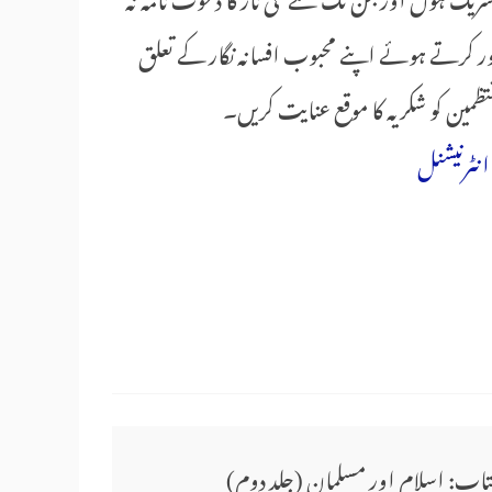
تصور کرتے ہوئے اپنے محبوب افسانہ نگار کے تعلق
ظمین کو شکریہ کا موقع عنایت کریں۔
نٹرنیشنل
تاب: اسلام اور مسلمان (جلد دوم)