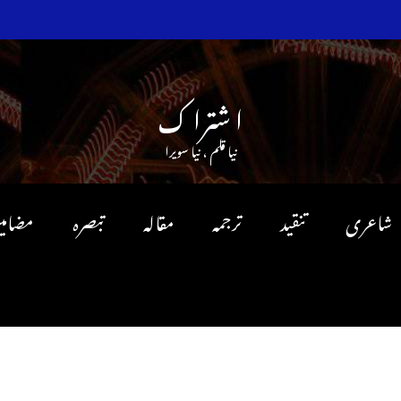
ا شترا ک
نیا قلم ، نیا سویرا
شاعری
تنقید
ترجمہ
مقالہ
تبصرہ
مضامی