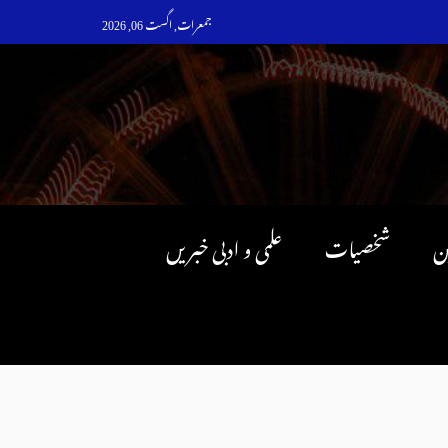
جمعرات, اگست 06, 2026
ن
شخصیات
علمی و ادبی خبریں