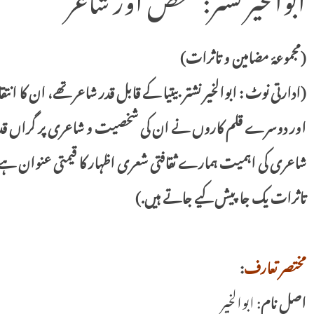
(مجموعۂ مضامین و تاثرات)
اور دوسرے قلم کاروں نے ان کی شخصیت و شاعری پر گراں قد
شاعری کی اہمیت ہمارے ثقافتی شعری اظہار کا قیمتی عنوان ہے
تاثرات یک جا پیش کیے جاتے ہیں.)
مختصر تعارف
:
اصل نام
: ابوالخیر