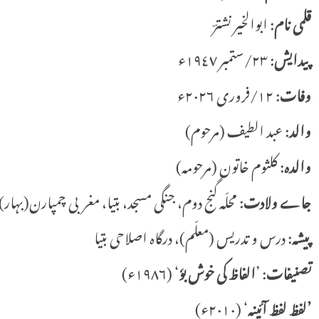
قلمی نام
: ابوالخیر نشترؔ
پیدایش
: ٢٣/ستمبر ١٩٤٧ء
وفات
: ١٢/فروری ٢٠٢٦ء
والد
: عبد الطیف (مرحوم)
والدہ
: کلثوم خاتون (مرحومہ)
جاے ولادت
: محلّہ گنج دوم، جنگی مسجد، بتیا، مغربی چمپارن(بہار)
پیشہ
: درس و تدریس (معلّم)، درگاہ اصلاحی بتیا
تصنیفات
: ’
الفاظ کی خوش بوٗ
‘ (١٩٨٦ء)
’لفظ لفظ آئینہ
‘ (٢٠١٠ء)