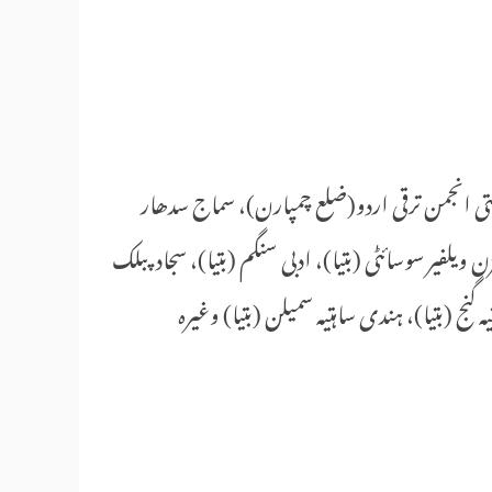
 ریاستی انجمن ترقی اردو(ضلع چمپارن)، سماج سدھار
 ویلفیر سوسائٹی (بتیا)، ادبی سنگم (بتیا)، سجاد پبلک
ہ گنج (بتیا)، ہندی ساہتیہ سمیلن (بتیا) وغیرہ