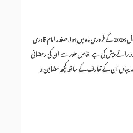
(ادارتی نوٹ : ابوالخیر نشتر بیتیا کے قابل قدر شاعر تھے، ان کا انتقال 2026 کے فروری ماہ میں ہوا. صفدر امام قادری
ر رائے پیش کی ہے. خاص طور سے ان کی رمضانی
. یہاں ان کے تعارف کے ساتھ کچھ مضامین و