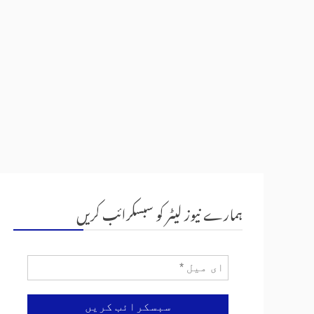
ہمارے نیوز لیٹر کو سبسکرائب کریں