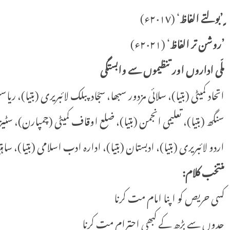
ٍ ’بولتے الفاظ
‘ (٢٠١٧ء)
’روشن تر الفاظ
‘ (٢٠٢١ء)
ملّی اداروں اور تنظیموں سے وابستگی
اتحاد کمیٹی (بتیا)، سلائی مزدور سبھا، سجّاد پبلک لائبریری (بتیا)،
سنگھ (بتیا)، تعلیمی انجمن (بتیا)، ضلع اوقاف کمیٹی (چمپارن)، سٹیزن
اردو لائبریری (بتیا)، ادبستان (بتیا)، ادارہ ادب اسلامی (بتیا)، ساہتی
منتخب کلام:
کسی حریص کو اپنا امام مت کرنا
حدوں سے بڑھ کے کبھی احترام مت کرنا