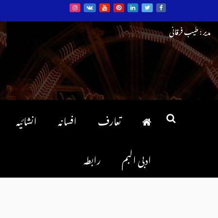
Ski
مدیر : طیب فرقانی
t
conten
تعارف
افسانہ
انشائیہ
ادبی البم
رابطہ