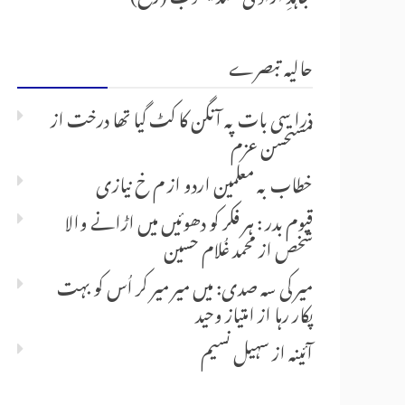
حالیہ تبصرے
ذرا سی بات پہ آنگن کا کٹ گیا تھا درخت
از
مستحسن عزم
خطاب بہ معلمین اردو
از
م خ نیازی
قیوم بدر : ہر فکر کو دھوئیں میں اڑانے والا
شخص
از
محمد غُلام حسین
میر کی سہ صدی: میں میر میر کر اُس کو بہت
پکار رہا
از
امتیاز وحید
آئینہ
از
سہیل نسیم