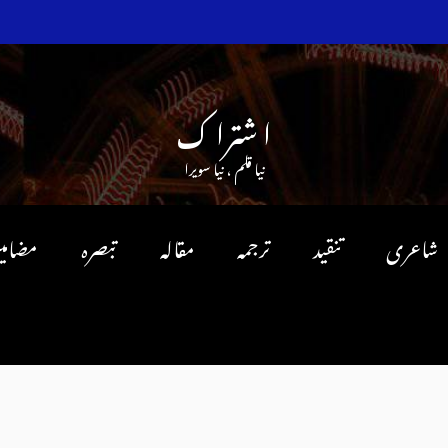
ا شترا ک
نیا قلم ، نیا سویرا
شاعری
تنقید
ترجمہ
مقالہ
تبصرہ
مضامی