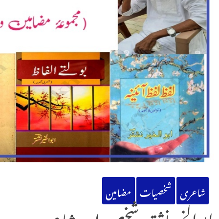
شاعری
شخصیات
مضامین
ابوالخیر نشتر: شخص اور شاعر