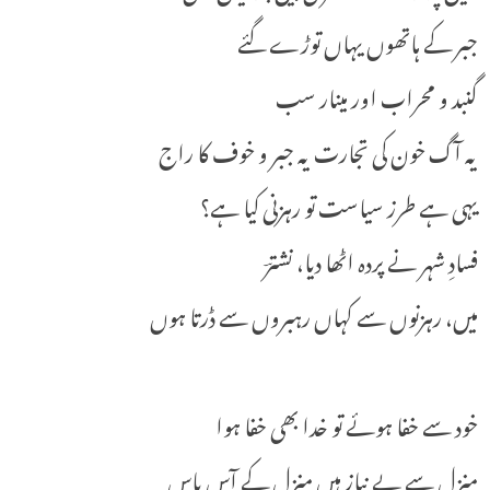
جبر کے ہاتھوں یہاں توڑے گئے
گنبد و محراب اور مینار سب
یہ آگ خون کی تجارت یہ جبر و خوف کا راج
یہی ہے طرز سیاست تو رہزنی کیا ہے؟
فسادِ شہر نے پردہ اٹھا دیا، نشترؔ
میں، رہزنوں سے کہاں رہبروں سے ڈرتا ہوں
خود سے خفا ہوئے تو خدا بھی خفا ہوا
منزل سے بے نیاز ہیں منزل کے آس پاس