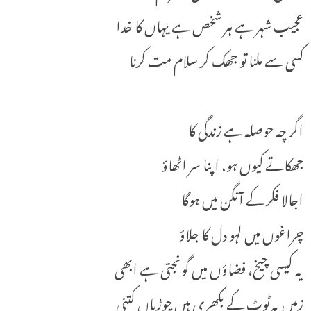
عجیب شہر ہے ہر شخص ہے یہاں کا خدا
کسی سے ملنا تو جھک کر سلام مت کرنا
اگر چہ حوصلہ ہے زندگی کا
جھکاتے کیوں ہو، اپنا سر اٹھاؤ
اجالا فکر کے آنگن میں ہوگا
چراغوں میں لہو دل کا جلاؤ
یہ کیسی چیخ، فضاؤں میں گونجتی ہے ابھی
زمیں پہ ٹوٹ کے بکھری ہیں چوڑیاں کتنی