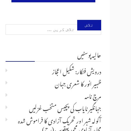
تلاش
کریں
حالیہ پوسٹیں
برائے:
درویش فنکار: شکیل اعجاز
ظہیر انور کا شعری جہان
مرچ نامہ
جہانگیر نایاب کی پچیس متخب غزلیں
آکولہ شہر اور تحریک آزادی کا فراموش شدہ
مجاہدِ آزادی محمد یعقوب (رح)