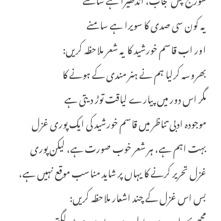
یہ کون سی صدی کا سویرا ہے سامنے
اور اب قاسم خورشید کا یہ شعر ملاحظہ کریں:
بھروسہ کرلیا ہم نے ہنر مندی کے ہونے کا
مگر اس دور میں پیارے لیاقت توڑ دیتی ہے
موجودہ ادبی تناظر میں قاسم خورشید کی ایک پوری غزل
بہت اہم ہے، ہر شعر خوب صورت ہے، لیکن پوری
غزل تحریر کرنے کا یہاں پر شاید مناسب موقع نہیں ہے،
بس اس غزل کے چند اشعار ملاحظہ کریں:
مجھے پھولوں سے، بادل سے ہوا سے چوٹ لگتی ہے