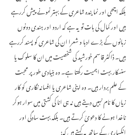
بلکہ اچھی اور نمایندہ شاعری کے بہتر نمونے پیش کررہے
ہیں اور کمال کی بات تو یہ ہے کہ اردو اور ہندی دونوں
زبانوں کے بڑے ادبا و شعرا ان کی شاعری کو پسند کررہے
ہیں۔ ڈاکٹر قاسم خورشید کی شخصیت میں ان کا سلوک یا
سنسکار بہت اہمیت رکھتا ہے۔ وہ بنیادی طور پر محبت
کے علم بردار ہیں۔ وہ اپنی شاعری یا افسانہ نگاری کو کار
زیاں کا نام نہیں دیتے ہیں نہ ہی انا کی کشتی میں سوار ہوکر
ناخدا ہونے کا دعویٰ کرتے ہیں۔ بلکہ بہت سادگی اور
انکساری کے ساتھ یہ کہتے ہیں کہ: