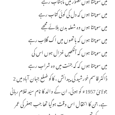
میں سوچتا ہوں تصوّر میں ماہتاب رہے
میں سوچتا ہوں کہ دل کی کوئی کتاب رہے
میں سوچتا ہوں وہ شعلہ بدن بلائے مجھے
میں سوچتا ہوں کہ ہاتھوں میں اک گلاب رہے
میں سوچتا ہوں کہ آنکھیں غزال ہوں اس کی
میں سوچتا ہوں کہ کہ جنت میں وہ شراب رہے
ڈاکٹر قاسم خورشید کی پیدائش ، کاکو ضلع جہان آباد میں 2
جولائ 1957ء کو ہوئی، ان کے والد کا نام سیّد غلام ربانی
ہے، جن کا انتقال اس وقت ہوگیا تھا جب جعفر کی عمر