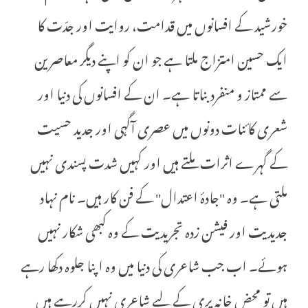
خورشید کے افسانوں میں قدامت، روایت اور جدّت کا
ایک حسین امتزاج ملتا ہے جو ان کو اپنے دیگر معاصرین
سے ممتاز و منفرد بناتا ہے۔ ان کے افسانوں کی دنیا اور
شعری کائنات دونوں میں عصری آگہی اور جدید حسیت
کے گہرے اثرات ملتے ہیں اور کہیں شدت پسندی نہیں
ملتی ہے۔ وہ "جادۂ اعتدال" کے فن کار ہیں۔ نام نہاد
جدیدیت اور فیشن زدہ تجریدیت کے وہ کبھی شکار نہیں
ہوئے۔ اب جب شاعری کی دنیا میں وہ اپنا جلوہ دکھا رہے
ہیں تو محض خانہ پری کے لیے شاعری نہیں کررہے ہیں