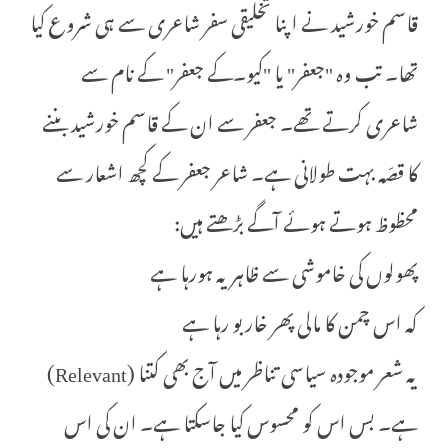
قاسم خورشید نے اپنا تخلیقی سفر شاعری سے ہی شروع کیا
تھا۔ تب وہ "جعفر" یا "کیو۔کے جعفر" کے نام سے
شاعری کرتے تھے۔ جعفر سے ان کے قاسم خورشید بننے
کا قصّہ بہت طولانی ہے۔ شاعر جعفر کے کچھ اشعار سے
محظوظ ہوتے ہوئے آگے بڑھتے ہیں:
پھولوں کی خاموشی سے ظاہر یہ ہورہا ہے
کہ اس چمن کا مالی پھر خار بو رہا ہے
یہ شعر موجودہ سیاسی تناظر میں آج بھی کتنا (Relevant)
ہے۔ بس اس کو محسوس کیا جاسکتا ہے۔ ان کی اس