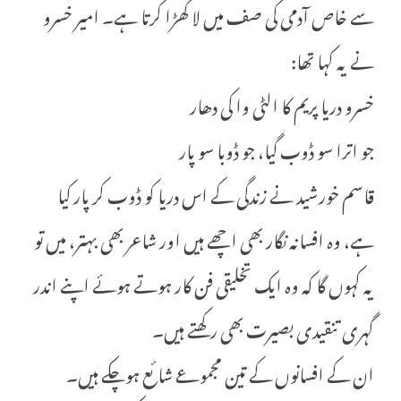
سے خاص آدمی کی صف میں لا کھڑا کرتا ہے۔ امیر خسرو
نے یہ کہا تھا:
خسرو دریا پریم کا الٹی وا کی دھار
جو اترا سو ڈوب گیا، جو ڈوبا سو پار
قاسم خورشید نے زندگی کے اس دریا کو ڈوب کر پار کیا
ہے، وہ افسانہ نگار بھی اچھے ہیں اور شاعر بھی بہتر، میں تو
یہ کہوں گا کہ وہ ایک تخلیقی فن کار ہوتے ہوئے اپنے اندر
گہری تنقیدی بصیرت بھی رکھتے ہیں۔
ان کے افسانوں کے تین مجموعے شائع ہوچکے ہیں۔