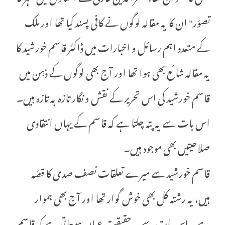
تصوّر" ان کا یہ مقالہ لوگوں نے کافی پسند کیا تھا اور ملک
کے متعدد اہم رسائل و اخبارات میں ڈاکٹر قاسم خورشید کا
یہ مقالہ شائع بھی ہوا تھا اور آج بھی لوگوں کے ذہن میں
قاسم خورشید کی اس تحریر کے نقش و نگار تازہ بہ تازہ ہیں۔
اس بات سے یہ پتہ چلتا ہے کہ قاسم کے یہاں انتقادی
صلاحیتیں بھی موجود ہیں۔
قاسم خورشید سے میرے تعلقات نصف صدی کا قصّہ
ہیں، یہ رشتہ کل بھی خوش گوار تھا اور آج بھی ہموار
ہے۔ اس بات سے یہ حقیقت عیاں ہوجاتی ہے کہ قاسم