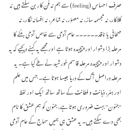
صرف احساس (feeling) سے ہم نہ فن کار بن سکتے ہیں نہ
کلاکار، نہ مجسمہ ساز، نہ مصوّر، نہ شاعر، نہ افسانہ نگار، نہ
صحافی یا ناقد۔۔۔۔۔۔ عام آدمی سے خاص آدمی بننے کا
مرحلہ بڑا دشوار اور پیچیدہ ہوتا ہے اور مجھے یہ کہنے دیجیے کہ یہ
دشوار اور پیچیدہ مرحلہ قاسم خورشید نے طے کیا ہے۔ یہ
مرحلہ دراصل آگ کے دریا جیسا ہوتا ہے۔ جس میں علم
اور ہنر، ذہانت و فطانت کے ساتھ ساتھ ایک اور لفظ
"جنون" بہت ضروری ہوتا ہے، جنون کو ہم عشق کا نام
بھی دے سکتے ہیں۔ یہ عشق ہی ہمیں سماج کے عام آدمی