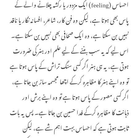
احساس (feeling) ایک مزدور یا رکشہ چلانے والے کے
پاس بھی ہوتا ہے، لیکن وہ فن کار، شاعر، افسانہ نگار یا ناقد
نہیں بن سکتا ہے، وہ ایک صحافی بھی نہیں بن سکتا ہے۔
اس لیے کہ یہ سب بننے کے لیے علم اور ہنر کی ضرورت
ہوتی ہے، یہ ہی ہنر اگر کسی سنگ تراش کے پاس ہوتا ہے
تو وہ اپنے ہنر کا مظاہرہ کرکے اچھا مجسمہ ساز بن جاتا ہے،
اگر کسی مصور کے پاس ہوتا ہے تو وہ اپنے برش اور
ذہانت کا مظاہرہ کرکے فدا حسین بن جاتا ہے۔ پس یہ بات
ثابت ہوتی ہے کہ احساس بہت اہم شے ہے، لیکن