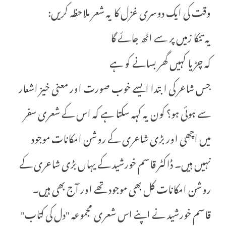
وقت کی ایک دوسری غزل کا یہ شعر ملاحظہ کریں:
یہ تنکا زمیں پر سے اٹھ جائے گا
کہ چڑیا کہیں گھر بسانے کو ہے
جس شاعر کی ابتدا ایسے خوب صورت اور معنی خیز اشعار
سے ہوئی ہو؟ کون یہ کہہ سکتا ہے کہ اس کے شعری سفر
میں اچھی اور بڑی شاعری کے روشن امکانات موجود
نہیں ہیں۔ ڈاکٹر قاسم خورشید کے یہاں بڑی شاعری کے
روشن امکانات کل بھی موجود تھے اور آج بھی ہیں۔
قاسم خورشید نے اپنے اس شعری مجموعہ "دل کی کتاب"