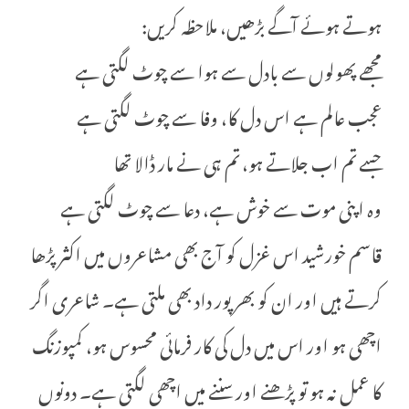
ہوتے ہوئے آگے بڑھیں، ملاحظہ کریں:
مجھے پھولوں سے بادل سے ہوا سے چوٹ لگتی ہے
عجب عالم ہے اس دل کا، وفا سے چوٹ لگتی ہے
جسے تم اب جلاتے ہو، تم ہی نے مار ڈالا تھا
وہ اپنی موت سے خوش ہے، دعا سے چوٹ لگتی ہے
قاسم خورشید اس غزل کو آج بھی مشاعروں میں اکثر پڑھا
کرتے ہیں اور ان کو بھر پور داد بھی ملتی ہے۔ شاعری اگر
اچھی ہو اور اس میں دل کی کار فرمائی محسوس ہو، کمپوزنگ
کا عمل نہ ہو تو پڑھنے اور سننے میں اچھی لگتی ہے۔ دونوں