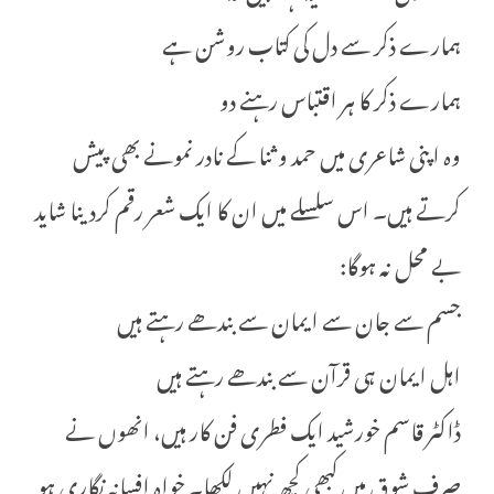
ہمارے ذکر سے دل کی کتاب روشن ہے
ہمارے ذکر کا ہر اقتباس رہنے دو
وہ اپنی شاعری میں حمد و ثنا کے نادر نمونے بھی پیش
کرتے ہیں۔ اس سلسلے میں ان کا ایک شعر رقم کردینا شاید
بے محل نہ ہوگا:
جسم سے جان سے ایمان سے بندھے رہتے ہیں
اہل ایمان ہی قرآن سے بندھے رہتے ہیں
ڈاکٹر قاسم خورشید ایک فطری فن کار ہیں، انھوں نے
صرف شوق میں کبھی کچھ نہیں لکھا۔ خواہ افسانہ نگاری ہو