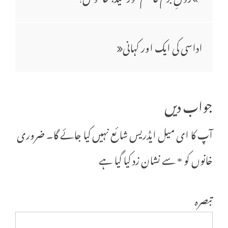
کی
اداسی کی ایک اور کہانی
نیویگیشن
جواب دیں
آپ کا ای میل ایڈریس شائع نہیں کیا جائے گا۔
ضروری
خانوں کو
*
سے نشان زد کیا گیا ہے
تبصرہ