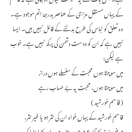
کے یہاں مستقل مزاجی کے عناصر بدرجۂ اتم موجود ہے۔
وہ تعلق کو لباس کی طرح بدلنے کے قائل نہیں ہیں۔ ایسا
نہیں ہے کہ ان کو دوست دشمن کی پرکھ نہیں ہے۔ خوب
ہے لیکن:
میں سوچتا ہوں محبت کے سلسلے ہوں دراز
میں سوچتا ہوں، محبت یہ بے حساب رہے
( قاسم خورشید )
قاسم خورشید کے یہاں خواہ ان کی نثر ہو یا غیر نثر،
موضوعات کا تنوّع موجود رہتا ہے۔ ان کا اپنا ایک