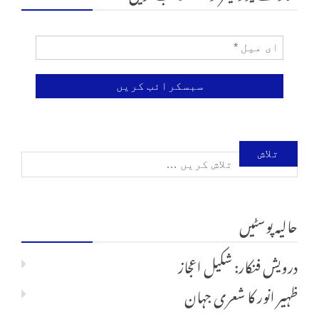
تلاش
کریں
حالیہ پوسٹیں
برائے:
درویش فنکار: شکیل اعجاز
ظہیر انور کا شعری جہان