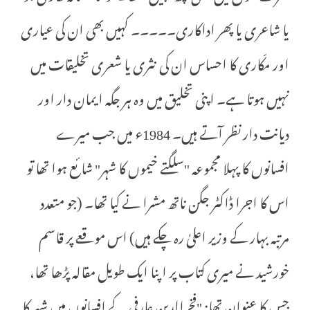
یا شاعری یا پھر اداکاری۔۔۔۔۔ کہیں بھی ان کی عیاری
اور مکّاری کا احساس ان کی نثری یا شعری تخلیقات میں
نہیں ہوتا ہے۔ اپنی تخلیق میں وہ ہر جگہ ایمان دار اور
دیانت دار نظر آتے ہیں۔ 1984ء میں جب میرے
افسانوں کا پہلا مجموعہ "سلگتے خیموں کا شہر" شائع ہوا تھا تو
اس کا اجرا ڈاکٹر جگن ناتھ مشرا نے کیا تھا۔ (جو متعدد
مرتبہ بہار کے وزیر اعلیٰ رہ چکے ہیں) اس موقعے پر قاسم
خورشید نے میری کتاب پر اپنا ایک طویل مقالہ پڑھا تھا،
جس کا عنوان تھا: "فخرالدین عارفی کے افسانوں میں شہر کا