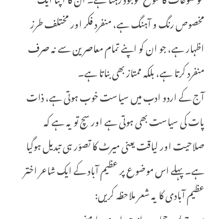
مخصوص رنگ و آہنگ ہے، منفرد فکر اور مختلف طرز
اظہار ہے، جو ان کو اپنے تمام معاصرین سے نہ صرف
منفرد کرتا ہے، بلکہ ممتاز بھی بناتا ہے۔
آج کے اردو ادب میں سیاست خوب ہوتی ہے، ذات
پات کی سیاست بھی ہوتی ہے اور سچ تو یہ ہے کہ
صلاحیت اور لیاقت یعنی میرٹ کا تصوّر ہی تبدیل ہوگیا
ہے۔ پہلے اس موضوع پر عظیم آباد کے ایک شاعر اختر
عظیم آبادی کا یہ شعر ملاحظہ کریں:
سورج پس حجاب، اندھیرا ہے سامنے