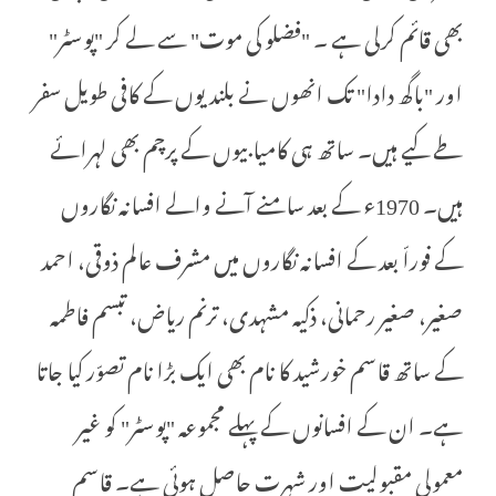
بھی قائم کرلی ہے ۔ "فضلو کی موت" سے لے کر "پوسٹر"
اور "باگھ دادا" تک انھوں نے بلندیوں کے کافی طویل سفر
طے کیے ہیں۔ ساتھ ہی کامیابیوں کے پرچم بھی لہرائے
ہیں۔ 1970ء کے بعد سامنے آنے والے افسانہ نگاروں
کے فوراّ بعد کے افسانہ نگاروں میں مشرف عالم ذوقی، احمد
صغیر، صغیر رحمانی، ذکیہ مشہدی، ترنم ریاض، تبسم فاطمہ
کے ساتھ قاسم خورشید کا نام بھی ایک بڑا نام تصوّر کیا جاتا
ہے۔ ان کے افسانوں کے پہلے مجموعہ "پوسٹر" کو غیر
معمولی مقبولیت اور شہرت حاصل ہوئی ہے۔ قاسم