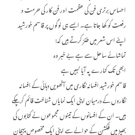
احساس برتری فن کی عظمت اور فن کار کی حرمت و
رفعت کو کھا جاتا ہے۔ ایسے ہی لوگوں پر قاسم خورشید
اپنے اس شعر میں طنز کرتے ہیں کہ:
تماشائے ساحل سے ہے بے خبر وہ
ابھی تک کنارے پہ آیا نہیں ہے
قاسم خورشید افسانہ نگاری میں آٹھویں دہائی کے افسانہ
نگاروں کے درمیان اپنی ایک نمایاں شناخت قائم کرچکے
ہیں۔ ان کے افسانوں کے تینوں مجموعوں نے کتابوں کی
بھیڑ میں فکشن کے حوالے سے اپنی ایک مخصوص پہچان