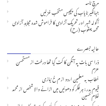
مرچ نامہ
جہانگیر نایاب کی پچیس متخب غزلیں
آکولہ شہر اور تحریک آزادی کا فراموش شدہ مجاہدِ آزادی
محمد یعقوب (رح)
حالیہ تبصرے
ذرا سی بات پہ آنگن کا کٹ گیا تھا درخت
از
مستحسن
عزم
خطاب بہ معلمین اردو
از
م خ نیازی
قیوم بدر : ہر فکر کو دھوئیں میں اڑانے والا شخص
از
محمد
غُلام حسین
میر کی سہ صدی: میں میر میر کر اُس کو بہت پکار رہا
از