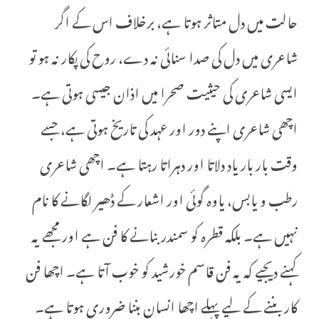
حالت میں دل متاثر ہوتا ہے، برخلاف اس کے اگر
شاعری میں دل کی صدا سنائی نہ دے، روح کی پکار نہ ہو تو
ایسی شاعری کی حیثیت صحرا میں اذان جیسی ہوتی ہے۔
اچھی شاعری اپنے دور اور عہد کی تاریخ ہوتی ہے، جسے
وقت بار بار یاد دلاتا اور دہراتا رہتا ہے۔ اچھی شاعری
رطب و یابس، یاوہ گوئی اور اشعار کے ڈھیر لگانے کا نام
نہیں ہے۔ بلکہ قطرہ کو سمندر بنانے کا فن ہے اور مجھے یہ
کہنے دیجیے کہ یہ فن قاسم خورشید کو خوب آتا ہے۔ اچھا فن
کار بننے کے لیے پہلے اچھا انسان بننا ضروری ہوتا ہے۔