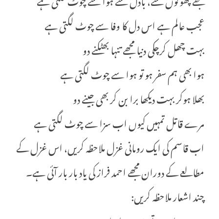
عجب عالم ہے اس دل کا وفا سے چوٹ لگتی ہے
بہت چھل کرچکی دنیا مجھے تنہا بھٹکنے دو
ہوا بھی ہم سفر ہو تو ہوا سے چوٹ لگتی ہے
بھلا ہوکر بہت دیکھا برا بن کر بھی جینے دو
مرے قاتل تمہیں کیوں اب سزا سے چوٹ لگتی ہے
اب قاسم کی ایک رومانی غزل ملاحظہ کریں، اس غزل کے
مطالعے کے دوران مجھے احمد فراز کی یاد بار بار آئی ہے۔
چند اشعار ملاحظہ کریں: