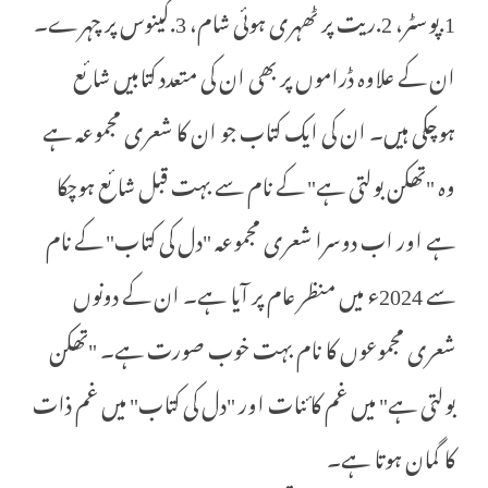
1.پوسٹر، 2.ریت پر ٹھہری ہوئی شام، 3.کینوس پر چہرے۔
ان کے علاوہ ڈراموں پر بھی ان کی متعدد کتابیں شائع
ہوچکی ہیں۔ ان کی ایک کتاب جو ان کا شعری مجموعہ ہے
وہ "تھکن بولتی ہے" کے نام سے بہت قبل شائع ہوچکا
ہے اور اب دوسرا شعری مجموعہ "دل کی کتاب" کے نام
سے 2024ء میں منظر عام پر آیا ہے۔ ان کے دونوں
شعری مجموعوں کا نام بہت خوب صورت ہے۔ "تھکن
بولتی ہے" میں غم کائنات اور "دل کی کتاب" میں غم ذات
کا گمان ہوتا ہے۔