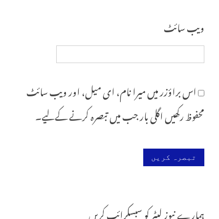
ویب‌ سائٹ
اس براؤزر میں میرا نام، ای میل، اور ویب سائٹ
محفوظ رکھیں اگلی بار جب میں تبصرہ کرنے کےلیے۔
ہمارے نیوز لیٹر کو سبسکرائب کریں