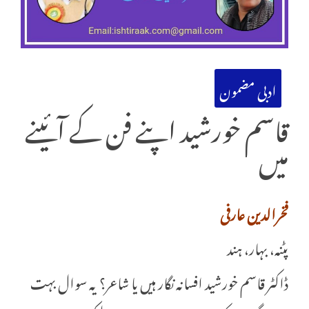
ادبی مضمون
قاسم خورشید اپنے فن کے آئینے
میں
فخرالدین عارفی
پٹنہ، بہار، ہند
ڈاکٹر قاسم خورشید افسانہ نگار ہیں یا شاعر؟ یہ سوال بہت