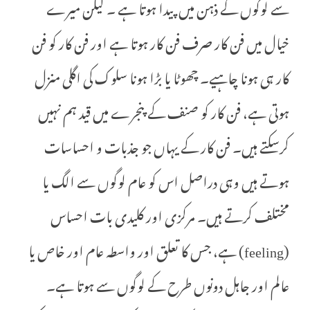
سے لوگوں کے ذہن میں پیدا ہوتا ہے ۔ لیکن میرے
خیال میں فن کار صرف فن کار ہوتا ہے اور فن کار کو فن
کار ہی ہونا چاہیے۔ چھوٹا یا بڑا ہونا سلوک کی اگلی منزل
ہوتی ہے، فن کار کو صنف کے پنجرے میں قید ہم نہیں
کرسکتے ہیں۔ فن کار کے یہاں جو جذبات و احساسات
ہوتے ہیں وہی دراصل اس کو عام لوگوں سے الگ یا
مختلف کرتے ہیں۔ مرکزی اور کلیدی بات احساس
(feeling) ہے، جس کا تعلق اور واسطہ عام اور خاص یا
عالم اور جاہل دونوں طرح کے لوگوں سے ہوتا ہے۔