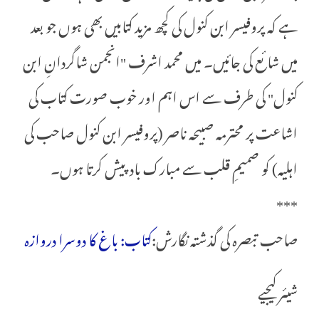
ہے کہ پروفیسر ابن کنول کی کچھ مزید کتابیں بھی ہوں جو بعد
میں شائع کی جائیں۔ میں محمد اشرف "انجمن شاگردانِ ابن
کنول" کی طرف سے اس اہم اور خوب صورت کتاب کی
اشاعت پر محترمہ صبیحہ ناصر (پروفیسر ابن کنول صاحب کی
اہلیہ) کو صمیمِ قلب سے مبارک باد پیش کرتا ہوں۔
***
صاحب تبصرہ کی گذشتہ نگارش:
کتاب: باغ کا دوسرا دروازہ
شیئر کیجیے