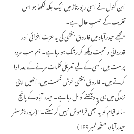
ابن کنول نے اسی رپورتاژ میں ایک جگہ لکھا جو اس
تقریب کے حسبِ حال ہے۔
"مجھے حیدرآباد میں فاروق بخشی کی یہ عزت افزائی اور
قدردانی و محبت دیکھ کر رشک ہو رہا ہے۔ ہم سب مردہ
پرست ہیں، کسی کے لیے تعریفی کلمات مرنے کے بعد ادا
کرتے ہیں۔ فاروق بخشی خوش قسمت ہیں، انھیں اپنی
زندگی میں ہی یہ دیکھنے کو مل رہا ہے۔ حیدر آباد کے پانچ
سالہ قیام کو یہ کبھی فراموش نہیں کر سکتے۔" (رپورتاژ سفر
حیدرآباد، صفحہ نمبر 189)