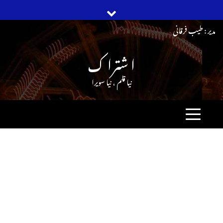
Ski
مدیر : طیب فرقانی
t
ا شترا ک
conten
نیا قلم ، نیا سویرا