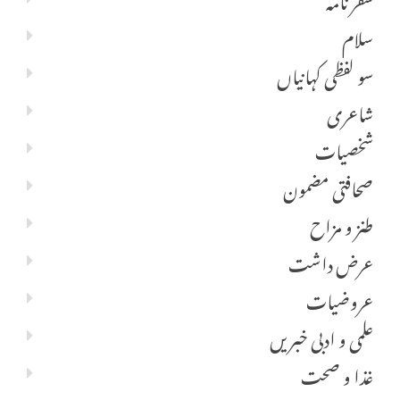
سلام
سو لفظی کہانیاں
شاعری
شخصیات
صحافتی مضمون
طنز و مزاح
عرض داشت
عروضیات
علمی و ادبی خبریں
غذا و صحت