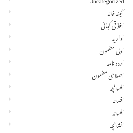
آئینہ خانہ
اخلاقی کہانی
اداریہ
ادبی مضمون
اردو نامہ
اصلاحی مضمون
افسانچہ
افسانہ
افسانہ
انشائچہ