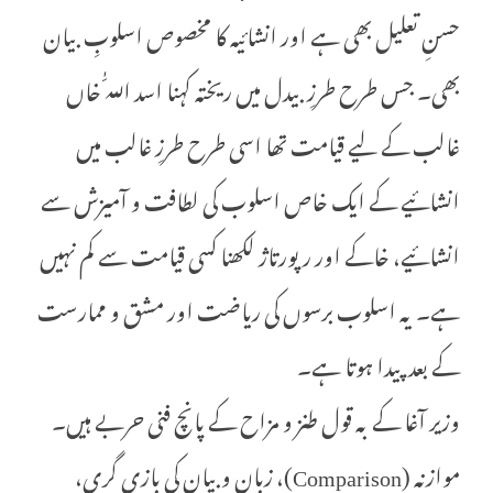
حسنِ تعلیل بھی ہے اور انشائیہ کا مخصوص اسلوبِ بیان
بھی۔ جس طرح طرزِ بیدل میں ریختہ کہنا اسد اللّٰہ خاں
غالب کے لیے قیامت تھا اسی طرح طرزِ غالب میں
انشائیے کے ایک خاص اسلوب کی لطافت و آمیزش سے
انشائیے، خاکے اور رپورتاژ لکھنا کسی قیامت سے کم نہیں
ہے۔ یہ اسلوب برسوں کی ریاضت اور مشق و ممارست
کے بعد پیدا ہوتا ہے۔
وزیر آغا کے بہ قول طنز و مزاح کے پانچ فنی حربے ہیں۔
موازنہ (Comparison)، زبان وبیان کی بازی گری،