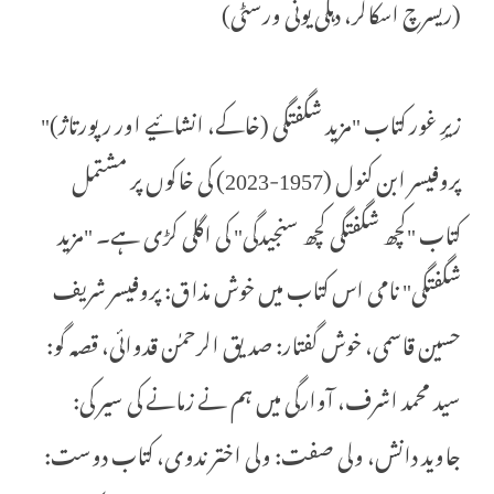
(ریسرچ اسکالر، دہلی یونی ورسٹی)
زیرِ غور کتاب "مزید شگفتگی (خاکے، انشائیے اور رپورتاژ)"
پروفیسر ابن کنول (1957-2023) کی خاکوں پر مشتمل
کتاب "کچھ شگفتگی کچھ سنجیدگی" کی اگلی کڑی ہے۔ "مزید
شگفتگی" نامی اس کتاب میں خوش مذاق: پروفیسر شریف
حسین قاسمی، خوش گفتار: صدیق الرحمٰن قدوائی، قصہ گو:
سید محمد اشرف، آوارگی میں ہم نے زمانے کی سیر کی:
جاوید دانش، ولی صفت: ولی اختر ندوی، کتاب دوست: