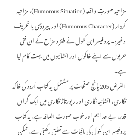
مزاحیہ صورتِ واقعہ (Humorous Situation)، مزاحیہ
کردار (Humorous Character) اور پیروڈی یا تحریف
وغیره۔ پروفیسر ابن کنول نے طنز و مزاح کے ان فنی
حربوں سے اپنے خاکوں اور انشائیوں میں بہت کام لیا
ہے۔
الغرض 205 پانچ صفحات پر مشتمل یہ کتاب اُردو کی خاکہ
نگاری، انشائیہ نگاری اور رپورتاژ نگاری میں ایک گراں
قدر، بے حد اہم اور خوب صورت اضافہ ہے، یہ کتاب
پروفیسر ابن کنول کی باقیات سے تعلق رکھتی ہے، ممکن