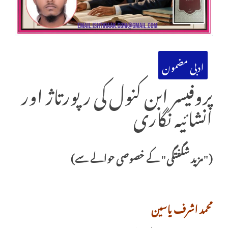
ادبی مضمون
پروفیسر ابن کنول کی رپورتاژ اور
انشائیہ نگاری
("مزید شگفتگی" کے خصوصی حوالے سے)
محمد اشرف یاسین