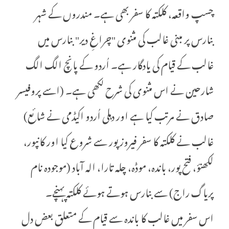
چسپ واقعہ، کلکتہ کا سفر بھی ہے۔ مندروں کے شہر
بنارس پر مبنی غالب کی مثنوی "چراغِ دیر" بنارس میں
غالب کے قیام کی یادگار ہے۔ اُردو کے پانچ الگ الگ
شارحین نے اس مثنوی کی شرح لکھی ہے۔ (اسے پروفیسر
صادق نے مرتب کیا ہے اور دہلی اُردو اکیڈمی نے شائع)
غالب نے کلکتہ کا سفر فیروز پور سے شروع کیا اور کانپور،
لکھنؤ، فتح پور، باندہ، موڈہ، چلہ تارا، الہ آباد (موجودہ نام
پریاگ راج) سے بنارس ہوتے ہوئے کلکتہ پہنچے۔
اس سفر میں غالب کا باندہ سے قیام کے متعلق بعض دل