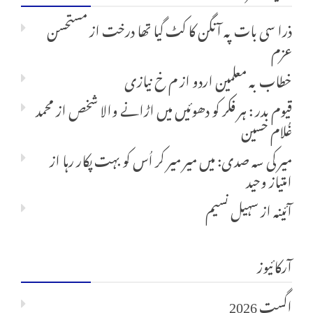
ذرا سی بات پہ آنگن کا کٹ گیا تھا درخت
از
مستحسن
عزم
خطاب بہ معلمین اردو
از
م خ نیازی
قیوم بدر : ہر فکر کو دھوئیں میں اڑانے والا شخص
از
محمد
غُلام حسین
میر کی سہ صدی: میں میر میر کر اُس کو بہت پکار رہا
از
امتیاز وحید
آئینہ
از
سہیل نسیم
آرکائیوز
اگست 2026