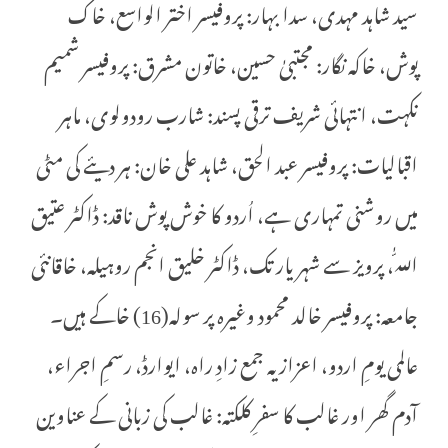
سید شاہد مہدی، سدا بہار: پروفیسر اختر الواسع، خاک
پوش، خاکہ نگار: مجتبیٰ حسین، خاتون مشرق: پروفیسر شمیم
نکہت، انتہائی شریف ترقی پسند: شارب رودولوی، ماہر
اقبالیات: پروفیسر عبد الحق، شاہد علی خان: ہر دیئے کی مٹی
میں روشنی تمہاری ہے، اُردو کا خوش پوش ناقد: ڈاکٹر عتیق
اللّٰہ، پرویز سے شہر یار تک، ڈاکٹر خلیق انجم روہیلہ، خاقانئی
جامعہ: پروفیسر خالد محمود وغیرہ پر سولہ(16) خاکے ہیں۔
عالمی یومِ اردو، اعزازیہ جمع زادِ راہ، ایوارڈ، رسمِ اجراء،
آدم گھر اور غالب کا سفرِ کلکتہ: غالب کی زبانی کے عناوین