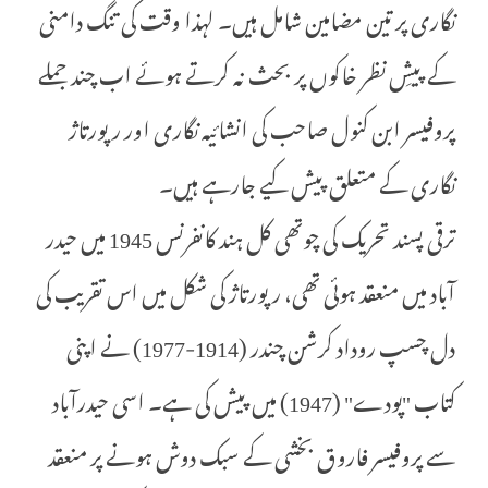
نگاری پر تین مضامین شامل ہیں۔ لہذا وقت کی تنگ دامنی
کے پیشِ نظر خاکوں پر بحث نہ کرتے ہوئے اب چند جملے
پروفیسر ابن کنول صاحب کی انشائیہ نگاری اور رپورتاژ
نگاری کے متعلق پیش کیے جارہے ہیں۔
ترقی پسند تحریک کی چوتھی کل ہند کانفرنس 1945 میں حیدر
آباد میں منعقد ہوئی تھی، رپورتاژ کی شکل میں اس تقریب کی
دل چسپ روداد کرشن چندر (1914-1977) نے اپنی
کتاب "پودے" (1947) میں پیش کی ہے۔ اسی حیدرآباد
سے پروفیسر فاروق بخشی کے سبک دوش ہونے پر منعقد