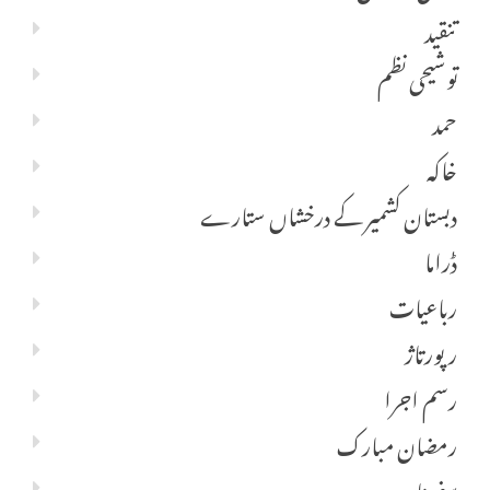
تنقید
توشیحی نظم
حمد
خاکہ
دبستان کشمیر کے درخشاں ستارے
ڈراما
رباعیات
رپورتاژ
رسم اجرا
رمضان مبارک
سفر نامہ