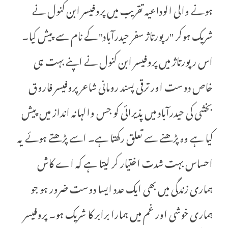
ہونے والی الوداعیہ تقریب میں پروفیسر ابن کنول نے
شریک ہوکر "رپورتاژ سفر حیدرآباد" کے نام سے پیش کیا۔
اس رپورتاژ میں پروفیسر ابن کنول نے اپنے بہت ہی
خاص دوست اور ترقی پسند رومانی شاعر پروفیسر فاروق
بخشی کی حیدرآباد میں پذیرائی کو جس والہانہ انداز میں پیش
کیا ہے وہ پڑھنے سے تعلق رکھتا ہے۔ اسے پڑھتے ہوئے یہ
احساس بہت شدت اختیار کر لیتا ہے کہ اے کاش
ہماری زندگی میں بھی ایک عدد ایسا دوست ضرور ہو جو
ہماری خوشی اور غم میں ہمارا برابر کا شریک ہو۔ پروفیسر