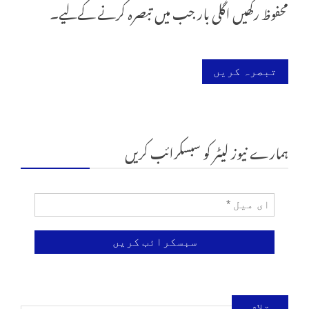
محفوظ رکھیں اگلی بار جب میں تبصرہ کرنے کےلیے۔
ہمارے نیوز لیٹر کو سبسکرائب کریں