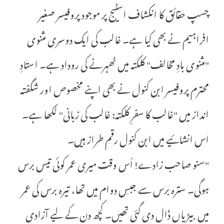
چسپ حقائق کا انکشاف اسٹیج پر موجود پروفیسر صغیر
افراہیم نے بھی کیا ہے۔ غالب کی ایک دوسری مثنوی
"مثنوی بادِ مخالف" کلکتہ میں ٹھہرنے کی روداد ہے۔ استادِ
محترم پروفیسر ابن کنول نے بھی اپنے مخصوص اور شگفتہ
انداز میں "غالب کا سفرِ کلکتہ: غالب کی زبانی" لکھا ہے۔
اس انشائیے میں ابن کنول رقم طراز ہیں۔
"سنو صاحب زادے! اُس وقت میری عمر کوئی تیس برس
ہوگی۔ سترہ برس سے جبسِ دوام میں تھا، تیرہ برس کی عمر
میں بیڑیاں ڈال دی گئی تھیں۔ کچھ دن کے لیے آزادی