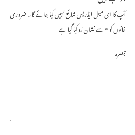
آپ کا ای میل ایڈریس شائع نہیں کیا جائے گا۔
ضروری
خانوں کو
*
سے نشان زد کیا گیا ہے
تبصرہ