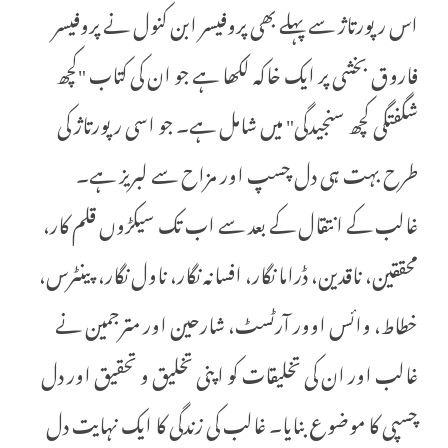
اس رپورتاژ سے پہلے بھی پروفیسر ابن کنول نے پروفیسر
فاروق بخشی پر ایک خاکہ لکھا ہے جو ان کی کتاب "کچھ
شگفتگی کچھ سنجیدگی" میں شامل ہے۔ جو اسی رپورتاژ کی
طرح بہت ہی دل چسپ اور مزاح سے لبریز ہے۔
غالب کے انتقال کے بعد سے اب تک سیکڑوں قلم کار،
محققین، ناقدین، ڈراما نگار، افسانہ نگار، ناول نگار، پینٹرس،
خطاط، وائس اوور آرٹسٹ، شارحین اور مترجمین نے
غالب اور ان کی تخلیقات کو اپنی تخلیق و تحقیق اور دل
چسپی کا موضوع بنایا۔ غالب کی زندگی کا ایک نہایت دل