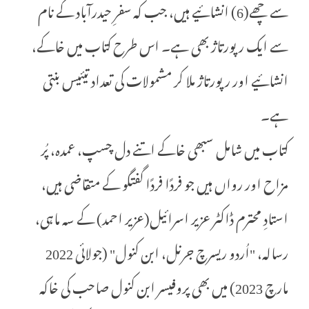
سے چھے(6) انشائیے ہیں، جب کہ سفرِ حیدرآباد کے نام
سے ایک رپورتاژ بھی ہے۔ اس طرح کتاب میں خاکے،
انشائیے اور رپورتاژ ملا کر مشمولات کی تعداد تیئیس بنتی
ہے۔
کتاب میں شامل سبھی خاکے اتنے دل چسپ، عمدہ، پُر
مزاح اور رواں ہیں جو فردًا فردًا گفتگو کے متقاضی ہیں،
استادِ محترم ڈاکٹر عزیر اسرائیل(عزیر احمد) کے سہ ماہی،
رسالہ، "اُردو ریسرچ جرنل، ابن کنول" (جولائی 2022
مارچ 2023) میں بھی پروفیسر ابن کنول صاحب کی خاکہ