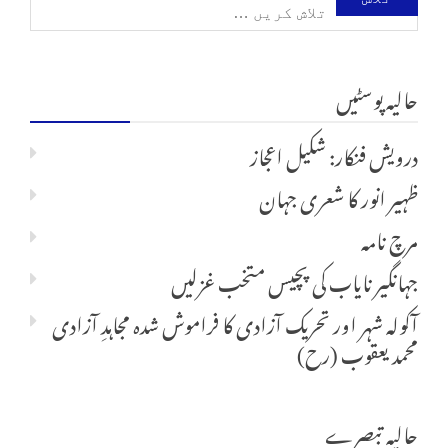
تلاش
کریں
حالیہ پوسٹیں
برائے:
درویش فنکار: شکیل اعجاز
ظہیر انور کا شعری جہان
مرچ نامہ
جہانگیر نایاب کی پچیس متخب غزلیں
آکولہ شہر اور تحریک آزادی کا فراموش شدہ مجاہدِ آزادی
محمد یعقوب (رح)
حالیہ تبصرے