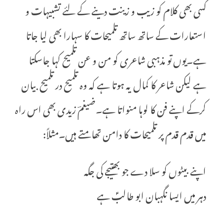
کسی بھی کلام کو زیب و زینت دینے کے لئے تشبیہات و
استعارات کے ساتھ ساتھ تلمیحات کا سہارا بھی لیا جاتا
ہے۔یوں تو مذہبی شاعری کو من و عن تلمیح کہا جاسکتا
ہے لیکن شاعر کا کمال یہ ہوتا ہے کہ وہ تلمیح در تلمیح بیان
کرکے اپنے فن کا لوہا منواتا ہے۔ضیغمؔ زیدی بھی اس راہ
میں قدم قدم پر تلمیحات کا دامن تھامتے ہیں۔مثلاً:
اپنے بیٹوں کو سلا دے جو بھتیجے کی جگہ
دہر میں ایسا نگہبان ابو طالبؑ ہے