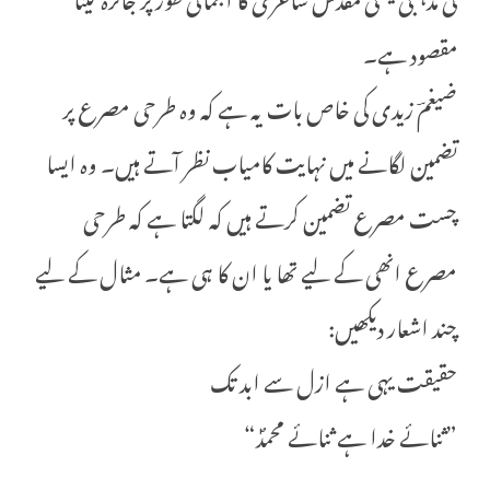
مقصود ہے۔
ضیغمؔ زیدی کی خاص بات یہ ہے کہ وہ طرحی مصرع پر
تضمین لگانے میں نہایت کامیاب نظر آتے ہیں۔ وہ ایسا
چست مصرع تضمین کرتے ہیں کہ لگتا ہے کہ طرحی
مصرع انھی کے لیے تھا یا ان کا ہی ہے۔ مثال کے لیے
چند اشعار دیکھیں:
حقیقت یہی ہے ازل سے ابد تک
”ثنائے خدا ہے ثنائے محمدؐ“