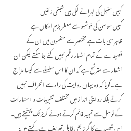
کہیں سنبل کی لہرانے لگی ہیں شبنمی زلفیں
کہیں سوسن کی خوشبو سے معطر بزمِ امکاں ہے
ظاہر سی بات ہے مختصر سے مضمون میں ان کے
قصیدے کے تمام اشعار رقم نہیں کئے جا سکتے لیکن ان
اشعار سے مترشح ہے کہ ان کا اس سلسلے سے کیسا مزاج
ہے۔گویا کہ وہ یہاں روایت کی راہ سے انحراف نہیں
کرتے بلکہ روایتی انداز میں مختلف تشبیہات و استعارات
کے توسل سے تمہید قائم کرتے ہوئے گریز تک پہنچتے ہیں۔
اس قصیدے کا گریز بھی قابلِ تعریف ہے۔کہتے ہیں: