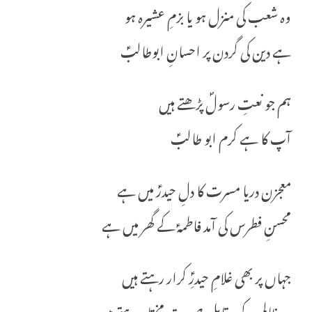
وہ شعب کی منزل ہو یا بزمِ عشیرہ ہو
ہے دین کی گردن پر احسانِ ابوطالبؑ
ہم جو نعتِ رسولؐ پڑھتے ہیں
آپ کا ہے کرم ابو طالبؑ
معجزن دریا مسرت کا دلِ حیدرؑ میں ہے
محسنِ فطرس کی آمد فاطمہؑ کے گھر میں ہے
جہاں پر بھی غلامِ حیدرِؑ کرار رہتے ہیں
وہ ظالم کے مقابل صورتِ مختار رہتے ہیں