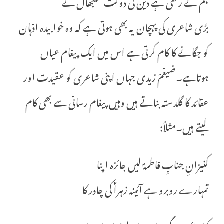
ہم نے رکھی ہے دین کی دولت سنبھال کے
بڑی شاعری کی پہچان یہ بھی ہوتی ہے کہ وہ خوابیدہ اذہان
کو جگانے کا کام کرتی ہے اس میں ایک پیغام عیاں
ہوتاہے۔ضیغمؔ زیدی جہاں اپنی شاعری کو عقیدت اور
عقائد کا گلدستہ بناتے ہیں وہیں پیغام رسانی سے بھی کام
لیتے ہیں۔مثلاً:
کنیزانِ جنابِ فاطمہؑ لیں جائزہ اپنا
تمہارے روبرو ہے آئینہ زہراؑ کی چادر کا