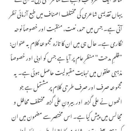
یہاں تقدیسی شاعری کی مختلف اصناف میں طبع آزمائی نظر
آتی ہے۔ جس میں حمد، نعت، منقبت اور خصوصاً نوحہ
نگاری ہے۔ حال ہی میں ان کا تازہ مجموعۂ کلام بہ عنوان:
”قلمِ مدحت“ منظرِ عام پر آیا ہے جس کو ادبی اور خصوصاً
مذہبی حلقوں میں نہایت مقبولیت حاصل ہوئی ہے۔ یہ
مجموعہ صرف اور صرف طرحی کلام پر مشتمل ہے جو
انھوں نے علی گڑھ اور بیرونِ علی گڑھ مختلف محافل و
مجالس میں پیش کیا ہے۔ اس مختصر سے مضمون میں ان
کی مذہبی یعنی مقدس شاعری کا اجمالی طور پر جائزہ لینا