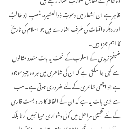
ظاہر ہے ان اشعار میں دعوتِ ذوالعشیرہ،شعبِ ابو طالبؑ
اور دیگر واقعات کی طرف اشارے ہیں جو اسلام کی تاریخ
کا اہم جزو ہیں۔
ضیغمؔ زیدی کے اسلوب کے تحت یہ بات متعدد مثالوں
سے کہی جا سکتی ہے کہ ان کی شاعری میں ہر وہ چیز موجود
ہے جو اچھی شاعری کے لئے ضروری ہوتی ہے۔سب
سے بڑی بات یہ ہے کہ ان کے الفاظ کا در و بست قاری
کے لئے تفہیمی مراحل میں کوئی دشواری مہیا نہیں کرتا بلکہ
وہ آسان اور عام فہم الفاظ کا بیشتر مقامات پر استعمال