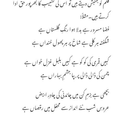
قلم کو جنبش دیتے ہیں تو اس کی تشبیب کا بھرپور حق ادا
کرتے ہیں۔مثلاً:
فضا مسرور ہے بدلا ہوا رنگِ گلستاں ہے
شگفتہ ہر کلی ہے شاخ پر ہر پھول خنداں ہے
کہیں قمری کی کو کو ہے کہیں بلبل غزل خواں ہے
چمن کی ڈالی ڈالی پر بپا جشمِ بہاراں ہے
بچھی ہے بزمِ کن میں چاندنی کی چادرِ ابیض
عروسِ شب نئے انداز سے محفل میں رقصاں ہے