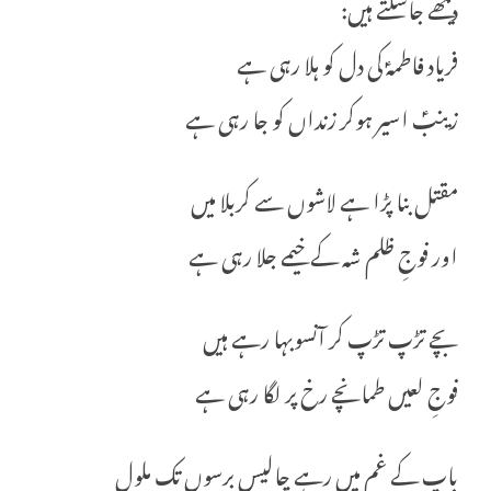
دیکھے جاسکتے ہیں:
فریاد فاطمہؑ کی دل کو ہلا رہی ہے
زینبؑ اسیر ہوکر زنداں کو جا رہی ہے
مقتل بنا پڑا ہے لاشوں سے کربلا میں
اور فوجِ ظلم شہ کے خیمے جلا رہی ہے
بچے تڑپ تڑپ کر آنسوبہا رہے ہیں
فوجِ لعیں طمانچے رخ پر لگا رہی ہے
باپ کے غم میں رہے چالیس برسوں تک ملول