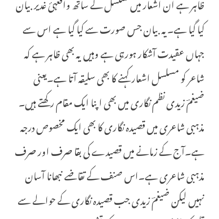
ظاہر ہے ان اشعار میں تسلسل کے ساتھ واقعہئ غدیر بیان
کیا گیا ہے۔یہ بیان جس صورت سے کیا گیا ہے اس سے
جہاں عقیدت آشکار ہورہی ہے وہیں یہ بھی ظاہر ہے کہ
شاعر کو مسلسل اشعار کہنے کا بھی سلیقہ آتا ہے۔یعنی
ضیغمؔ زیدی نظم نگاری میں بھی اپنا ایک مقام رکھتے ہیں۔
مذہبی شاعری میں قصیدہ نگاری کا بھی ایک مخصوص درجہ
ہے۔آج کے زمانے میں قصیدے کی بقا صرف اور صرف
مذہبی شاعری ہے۔اس صنف کے تقاضے نبھانا آسان
نہیں لیکن ضیغمؔ زیدی جب قصیدہ نگاری کے حوالے سے