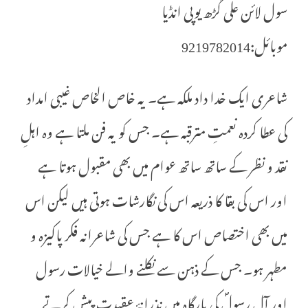
سول لائن علی گڑھ یوپی انڈیا
موبائل:9219782014
شاعری ایک خدا داد ملکہ ہے۔ یہ خاص الخاص غیبی امداد
کی عطا کردہ نعمتِ مترقبہ ہے۔ جس کو یہ فن ملتا ہے وہ اہلِ
نقد و نظر کے ساتھ ساتھ عوام میں بھی مقبول ہوتا ہے
اور اس کی بقا کا ذریعہ اس کی نگارشات ہوتی ہیں لیکن اس
میں بھی اختصاص اس کا ہے جس کی شاعرانہ فکر پاکیزہ و
مطہر ہو۔ جس کے ذہن سے نکلنے والے خیالات رسول
اور آلِ رسولؐ کی بارگاہ میں نذرانۂ عقیدت پیش کرتے