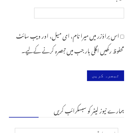
اس براؤزر میں میرا نام، ای میل، اور ویب سائٹ
محفوظ رکھیں اگلی بار جب میں تبصرہ کرنے کےلیے۔
ہمارے نیوز لیٹر کو سبسکرائب کریں