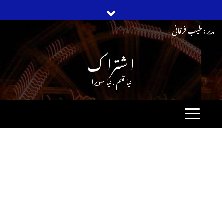
Ski
مدیر : طیب فرقانی
t
ا شترا ک
conten
نیا قلم ، نیا سویرا