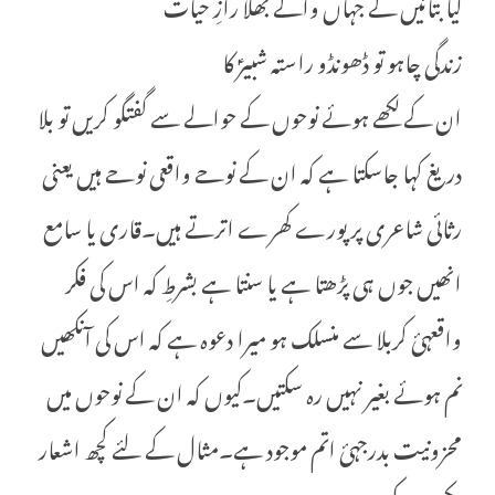
کیا بتائیں گے جہاں والے بھلا رازِ حیات
زندگی چاہو تو ڈھونڈو راستہ شبیرؑ کا
ان کے لکھے ہوئے نوحوں کے حوالے سے گفتگو کریں تو بلا
دریغ کہا جاسکتا ہے کہ ان کے نوحے واقعی نوحے ہیں یعنی
رثائی شاعری پر پورے کھرے اترتے ہیں۔قاری یا سامع
انھیں جوں ہی پڑھتا ہے یا سنتا ہے بشرطِ کہ اس کی فکر
واقعہئ کربلا سے منسلک ہو میرا دعوہ ہے کہ اس کی آنکھیں
نم ہوئے بغیر نہیں رہ سکتیں۔کیوں کہ ان کے نوحوں میں
محزونیت بدرجہئ اتم موجود ہے۔مثال کے لئے کچھ اشعار