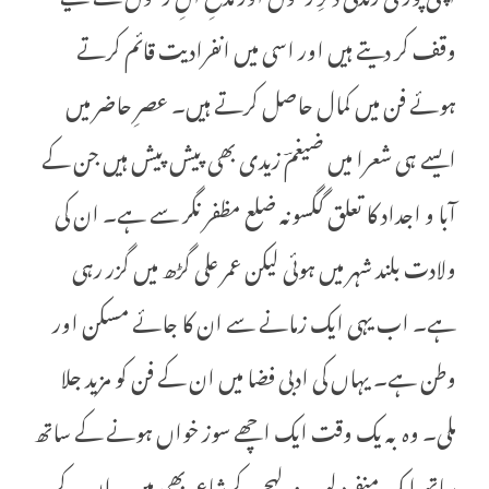
وقف کر دیتے ہیں اور اسی میں انفرادیت قائم کرتے
ہوئے فن میں کمال حاصل کرتے ہیں۔ عصرِ حاضر میں
ایسے ہی شعرا میں ضیغمؔ زیدی بھی پیش پیش ہیں جن کے
آبا و اجداد کا تعلق گگسونہ ضلع مظفر نگر سے ہے۔ ان کی
ولادت بلند شہر میں ہوئی لیکن عمر علی گڑھ میں گزر رہی
ہے۔ اب یہی ایک زمانے سے ان کا جائے مسکن اور
وطن ہے۔ یہاں کی ادبی فضا میں ان کے فن کو مزید جلا
ملی۔ وہ بہ یک وقت ایک اچھے سوز خواں ہونے کے ساتھ
ساتھ ایک منفرد لب و لہجے کے شاعر بھی ہیں۔ ان کے