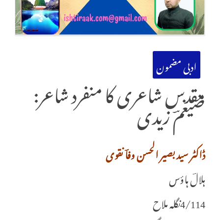
ادبی مضمون
مقدس شاعری کا منفرد شاعر:
ضیغمؔ زیدی
ڈاکٹر سید بصیر الحسن وفاؔ نقوی
ہلالؔ ہاؤس
4/114نگلہ ملاح