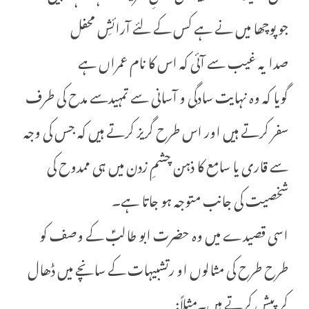
جو پوچھا میں نے ہے کس کے لئے آرائشِ محفل
صدا یہ غیب سے آئی کہ اس کا نام عمراں ہے
گویا کہ وہ نہایت سادگی و آسانی سے تمہیدسے مدح کی طرف
سفر کرتے ہیں اور اس طرح گریز کرتے ہیں کہ جس کی وجہ
سے قاری یا سامع کا ذہن چشمِ زدن میں ہی ممدوح کی
شخصیت کی جانب متوجہ ہو جاتا ہے۔
اسی قصیدے میں وہ حضرت ابو طالبؑ کے وصف کو
طرح طرح کی مثالوں او رتشبیہات کے سانچے میں ڈھال
کر پیش کرتے ہیں۔مثلاً: