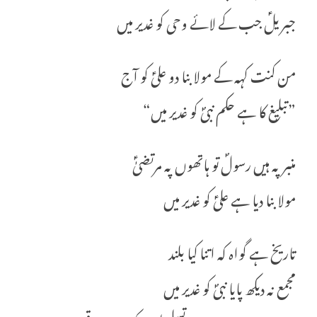
جبریلؑ جب کے لائے وحی کو غدیر میں
من کنت کہہ کے مولا بنا دو علیؑ کو آج
”تبلیٖغ کا ہے حکم نبیؐ کو غدیر میں“
منبر پہ ہیں رسولؐ تو ہاتھوں پہ مرتضیٰؑ
مولا بنا دیا ہے علیؑ کو غدیر میں
تاریخ ہے گواہ کہ اتنا کیا بلند
مجمع نہ دیکھ پایا نبیؐ کو غدیر میں