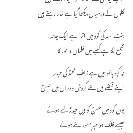
گلوں کے درمیاں دیکھا گیا ہے خار رہتے ہیں
بنتِ اسد کی گود میں اترا ہے ایک چاند
مجمع لگا ہے کعبے میں غلمان و حور کا
نہ کہو ہاتھ میں ہے زلفِ محمدؐ کی مہار
اپنے قبضے میں لئے گردشِ دوراں ہیں حسنؑ
یوں گود میں حسنؑ کو ہیں حیدرؑ لئے ہوئے
جیسے فلک ہو مہرِ منور لئے ہوئے