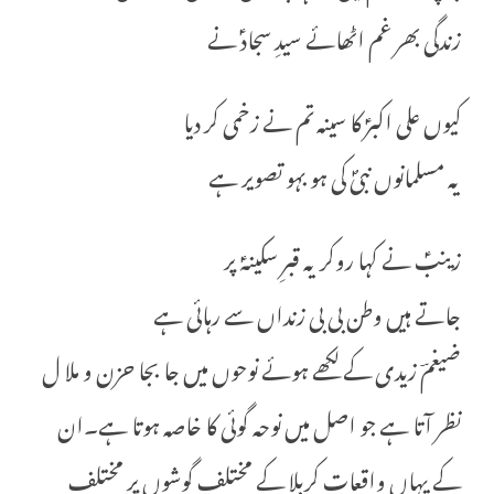
زندگی بھر غم اٹھائے سیدِ سجادؑ نے
کیوں علی اکبرؑ کا سینہ تم نے زخمی کر دیا
یہ مسلمانوں نبیؐ کی ہو بہو تصویر ہے
زینبؑ نے کہا روکر یہ قبرِ سکینہؑ پر
جاتے ہیں وطن بی بی زنداں سے رہائی ہے
ضیغمؔ زیدی کے لکھے ہوئے نوحوں میں جا بجا حزن و ملا ل
نظر آتا ہے جو اصل میں نوحہ گوئی کا خاصہ ہوتا ہے۔ان
کے یہاں واقعاتِ کربلا کے مختلف گوشوں پر مختلف