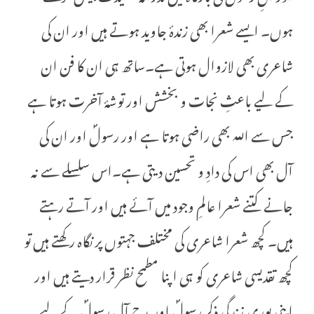
ہوں۔ ایسے شعرا بھی زندۂ جاوید ہوتے ہیں اور ان کی
شاعری بھی لازوال ہوتی ہے۔ساتھ ہی ان کا فن ان
کے لیے باعثِ نجات و بخشش اور توشۂ آخرت ہوتا ہے
جس سے اللہ بھی راضی ہوتا ہے اور رسولؐ اور ان کی
آل بھی اس کی دادِ و تحسین دیتی ہے۔اس سلسلے سے نہ
جانے کتنے شعرا عالمِ وجود میں آئے ہیں اور آتے رہتے
ہیں۔ کچھ شعرا شاعری کی مختلف جہتوں پر نگاہ رکھتے ہیں تو
کچھ تقدیسی شاعری کو ہی اپنا مطمح نظر قرار دیتے ہیں اور
اپنی پوری زندگی ذکرِ رسولؐ اور مدحِ آلِ رسولؐ کے لیے