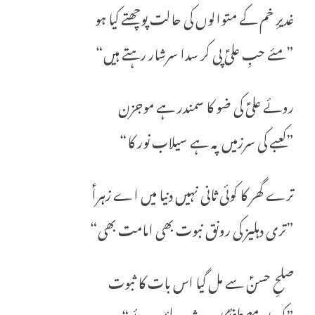
غدیرِ خم کے متوالوں کی حالت پوچھتے کیا ہو
”مئے حبِ علیؑ پی کر سدا سرشار رہتے ہیں“
روئے علیؑ کی ضو کا سمندر ہے موجزن
”کعبے کی سرزمیں پہ ہے سیلاب نور کا“
ترے گھر کا کوئی ثانی نہیں دنیا میں اے زہراؑ
”تری دہلیز کی رونق نبوت بھی امامت بھی“
صلحِ حسنؑ سے مل گیا اس بات کا ثبوت