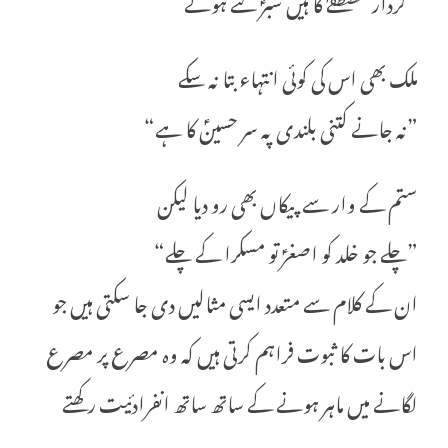
”کردار مصطفےٰؐ کا ہیں شبرؑ لئے ہوئے“
ملک بھی اس کی کوئی انتہاء بتا نہ سکے
”نہ جانے کتنی بلندی پہ سر حسینؑ کا ہے“
ستم کے وار سے پیکاں بھی رو دیا لیکن
”چلے جو خلد کو اصغرؑ تو مسکرا کے چلے“
ان کے کلام سے متعدد ایسی مثالیں دی جا سکتی ہیں جو
اس بات کا ثبوت فراہم کرتی ہیں کہ وہ مصرع پر مصرع
لگانے میں ماہر ہونے کے ساتھ ساتھ انفرادئیت رکھتے