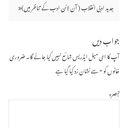
جدید ادبی انقلاب ( آن لائن ادب کے تناظر میں)
نیویگیشن
جواب دیں
آپ کا ای میل ایڈریس شائع نہیں کیا جائے گا۔
ضروری
خانوں کو
*
سے نشان زد کیا گیا ہے
تبصرہ