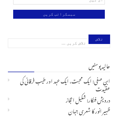
تلاش
کریں
حالیہ پوسٹیں
برائے:
ابنِ صفی: ایک محبت، ایک عہد اور طیب فرقانی کی
عقیدت
درویش فنکار: شکیل اعجاز
ظہیر انور کا شعری جہان