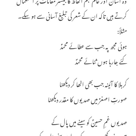
کرتے ہیں تاکہ ان کے شعر کی تبلیغ آسانی سے ہو سکے۔
مثلاً:
ہوئی مجھ پہ جب سے عطائے محمدؑ
کئے جارہا ہوں ثنائے محمدؐ
کربلا کا آئینہ جب بھی اٹھا کر دیکھنا
صورتِ اصغرؑ میں صدیوں کا مقدر دیکھنا
صدیوں غمِ حسینؑ کو سینے میں پال کے