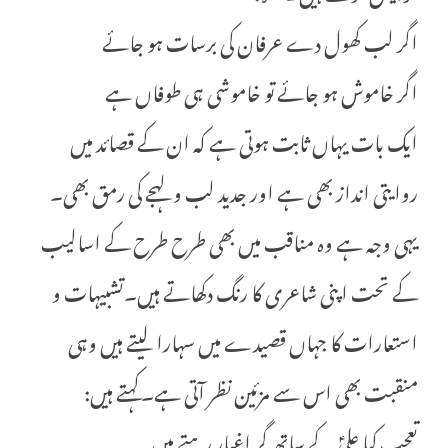
اگر لب کھول دے عرفان کی برسات ہو جائے
اگر خاموش ہو جائے تو خاموشی ہی طوفاں ہے
ایک بات یہاں ثابت ہوتی ہے کہ ان کے قصائد میں
روایتی انداز بھی ہے اور جدید لب و لہجے کی رمق بھی۔
یہی وجہ ہے وہ مناقب میں بھی طرح طرح کے اسالیب
کے تحت اپنی شاعری کا رنگ دکھاتے ہیں۔تشبیہات و
استعارات کا جہاں قصیدے میں سہارا لیتے ہیں وہی
منقبت بھی اس سے مزئین نظر آتی ہے۔کہتے ہیں:
تعجب کیا علیؑ کے ساتھ گر اغیار رہتے ہیں