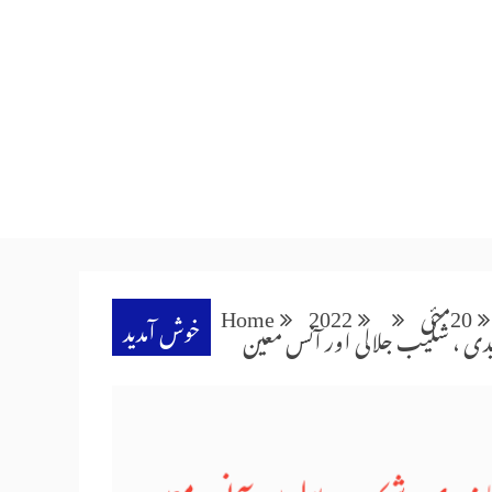
20
مئی
2022
Home
خوش آمدید
یدی ، شکیب جلالی اور آنس معین