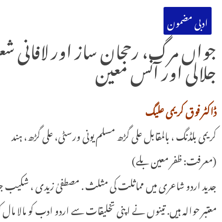
ادبی مضمون
جواں مرگ، رحجان ساز اور لافانی ش
جلالی اور آنس معین
ڈاکٹر فوق کریمی علیگ
کریمی بلڈنگ ، بالمقابل علی گڑھ مسلم یونی ورسٹی، علی گڑھ، ہند
(معرفت: ظفر معین بلے)
جدید اردو شاعری میں مماثلت کی مثلث . مصطفیٰ زیدی ، شکیب جلال
معتبر حوالہ ہیں. تینوں نے اپنی تخلیقات سے اردو ادب کو مالا مال 