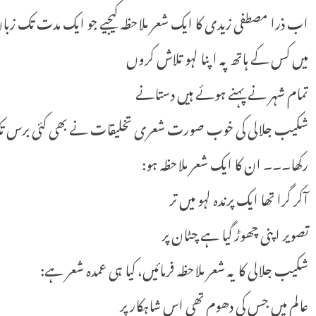
اب ذرا مصطفی زیدی کا ایک شعر ملاحظہ کیجیے جو ایک مدت تک زبان 
میں کس کے ہاتھ پہ اپنا لہو تلاش کروں
تمام شہر نے پہنے ہوئے ہیں دستانے
شکیب جلالی کی خوب صورت شعری تخلیقات نے بھی کئی برس تک ق
رکھا۔۔۔ ان کا ایک شعر ملاحظہ ہو:
آکر گرا تھا ایک پرندہ لہو میں تر
تصویر اپنی چھوڑ گیا ہے چٹان پر
شکیب جلالی کا یہ شعر ملاحظہ فرمائیں، کیا ہی عمدہ شعر ہے:
عالم میں جس کی دھوم تھی اس شاہکار پر