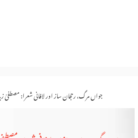
جواں مرگ، رحجان ساز اور لافانی شعرا: مصطفیٰ ز