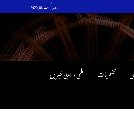
ہفتہ, اگست 08, 2026
ن
شخصیات
علمی و ادبی خبریں