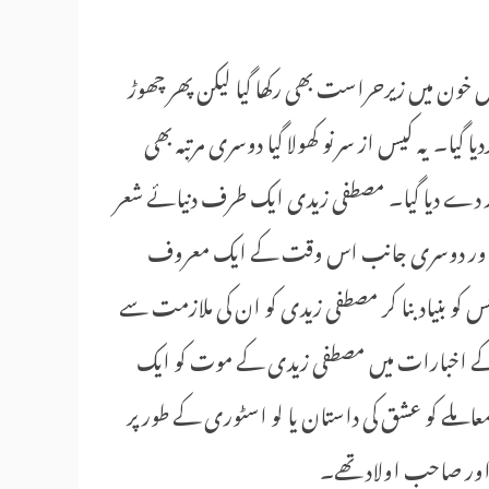
 خون میں زیرحراست بھی رکھا گیا لیکن پھر چھوڑ
 گیا۔ یہ کیس از سر نو کھولا گیا دوسری مرتبہ بھی
رار دے دیا گیا۔ مصطفی زیدی ایک طرف دنیائے شعر
تھے اور دوسری جانب اس وقت کے ایک معروف
جس کو بنیاد بنا کر مصطفی زیدی کو ان کی ملازمت سے
 کے اخبارات میں مصطفی زیدی کے موت کو ایک
عاملے کو عشق کی داستان یا لو اسٹوری کے طور پر
اور صاحب اولاد تھے۔