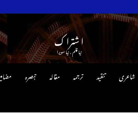
ا شترا ک
نیا قلم ، نیا سویرا
شاعری
تنقید
ترجمہ
مقالہ
تبصرہ
مضامی