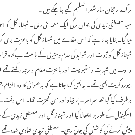
مرگ، رحجان ساز شعرا تسلیم کیے جاچکے ہیں۔
سید مصطفی زیدی کی جواں مرگی ایک معمہ بنی رہی۔ شہناز گل کو اس
دیا گیا۔ بتایا جاتا ہے کہ اس مقدمے میں شہناز گل کو باعزت بری کردیا
شہناز گل کو ثبوت اور شواہد کی عدم دستیابی کے باعث بےگناہ ق
و ادب میں شہرت و مقبولیت اور باعزت مقام و مرتبہ رکھتے 
بیوروکریٹ بھی تھے۔ یہ بھی کہا جاتا ہے کہ بدعنوانی کا وہ الزام 
برطرف کیا گیا تھا سراسر بے بنیاد اور من گھڑت تھا۔ اس وقت
اسکینڈل کے طور پر اچھالا گیا اور شہناز گل اور مصطفی زیدی کے م
پیش کرنے کی کوشش کی جاتی رہی۔ مصطفی زیدی شادی شدہ تھے 