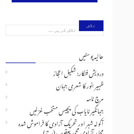
تلاش
کریں
حالیہ پوسٹیں
برائے:
درویش فنکار: شکیل اعجاز
ظہیر انور کا شعری جہان
مرچ نامہ
جہانگیر نایاب کی پچیس متخب غزلیں
آکولہ شہر اور تحریک آزادی کا فراموش شدہ
مجاہدِ آزادی محمد یعقوب (رح)