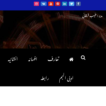
Ski
مدیر : طیب فرقانی
t
conten
تعارف
افسانہ
انشائیہ
ادبی البم
رابطہ