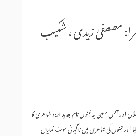
عرا: مصطفیٰ زیدی ، شکیب
ی اور آنس معین یہ تینوں نام جدید اردو شاعری کا
کیا اور تینوں کی شاعری میں ناگہانی موت نمایاں