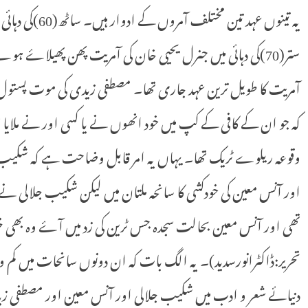
یہ تینوں عہد تین
آمریت کا طویل ترین عہد جاری تھا۔ مصطفی زیدی کی موت پستول
کہ جو ان کے کافی کے کپ میں خود انھوں نے یا کسی اور نے ملایا
وقوعہ ریلوے ٹریک تھا۔ یہاں یہ امر قابل وضاحت ہے کہ شکیب جلال
اور آنس معین کی خودکشی کا سانحہ ملتان میں لیکن شکیب جلالی نے 
تھی اور آنس معین بحالت سجدہ جس ٹرین کی زد میں آۓ وہ بھی خ
تحریر:ڈاکٹرانورسدید)۔ یہ الگ بات کہ ان دونوں سانحات میں کم
دنیائے شعر و ادب میں شکیب جلالی اور آنس معین اور مصطفی زیدی