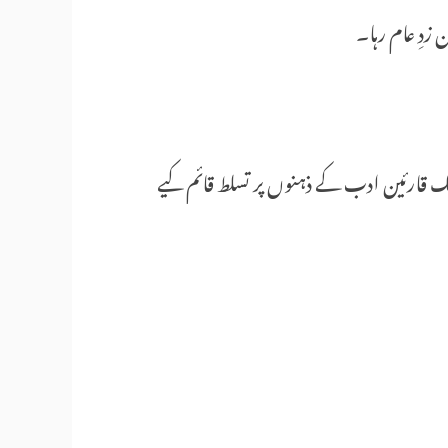
زدِ عام رہا۔
ارئین ادب کے ذہنوں پر تسلط قائم کیے