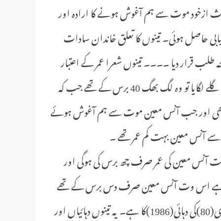
اعث ازخود موت سے ہم آغوش ہونے کا ارادہ اور
میابی حاصل ہوئی۔ تینوں کا تعلق خاندان سادات
 طلب قرار دیا ۔۔۔۔ تینوں شعرا عمر کے اعتبار
سے جواں سال ضرور تھے مگر سید مصطفیٰ زیدی نے جب موت کو گلے لگایا تو وہ لگ بھگ 40 برس کے تھے جب کہ
ے جب خود کشی کی ان کی عمر قریب بتیس 32 برس تھی اور جب آنس معین موت سے ہم آغوش ہوئے
1966) میں خودکشی کی اس وقت آنس معین کی عمر صرف چھ برس کی ہوگی اور
ی کی مبینہ خودکشی کا معاملہ ستر(70) کی دہائی(1970) کا ہے اس وت آنس معین صرف دس برس کے تھے
جب کہ آنس معین کا موت سے ہم آغوش ہونے کا عملی اقدام اسی(80)کی دہائی(1986)کا ہے۔ یہ تینوں دہائیاں اور