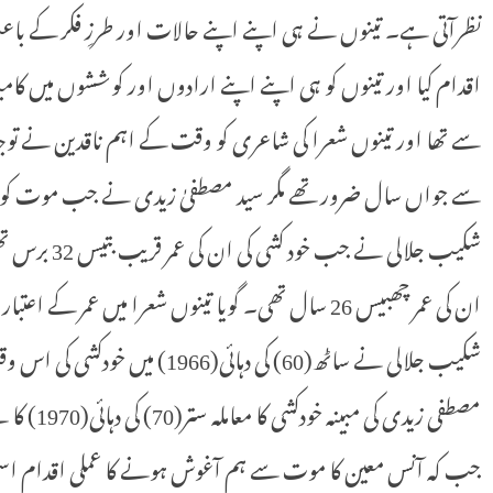
نظرآتی ہے۔ تینوں نے ہی اپنے اپنے حالات اور طرزِ فکر کے ب
اقدام کیا اور تینوں کو ہی اپنے اپنے ارادوں اور کوششوں میں کا
سے تھا اور تینوں شعرا کی شاعری کو وقت کے اہم ناقدین نے توجہ
شکیب جلالی ن
ان کی عمر چھبیس 26 سال تھی۔ گویا تینوں شعرا میں عمر کے اعتبار سے آنس معین بہت کم عمر تھے ۔
شکیب جلالی نے ساٹھ(60) کی دہائی(
مصطفی زید