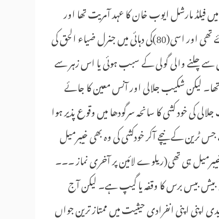
 مختلف آمروں کے ادوار ہیں۔ ساٹھ(60)کی دہائی میں فیلڈ مارشل ایوب خان کا عہد آمریت تھا اور
ستر(70)کی دہائی میں جنرل یحیی خان کی آمریت پھن پھیلاۓ ہوۓ تھی اور اسی(80)کی دہائی میں جنرل ضیاء الحق کی
 سے چلنے والی گولی کے سبب ہوئی یا اس زہر سے
 تھا۔ لیکن شکیب جلالی اور آنس معین کا جائے
ی کی خود کشی کا سانحہ سرگودھا میں وقوع پذیر ہوا
جس ٹرین کے نیچے آکر خودکشی کی وہ بھی خیبرمیل
یبرمیل ہی تھی(ریلوے لائین پر آخری نماز ۔۔۔
 و بیش بیس برس کا وقفہ یا گیپ ہے۔ لیکن آج
 اپنی اپنی انفرادی حیثیت میں ممتاز ترین جواں