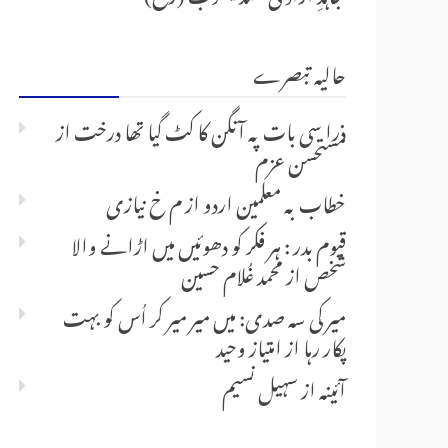
حالیہ تبصرے
ذرا سی بات پہ آنگن کا کٹ گیا تھا درخت
از
مستحسن عزم
خطاب بہ معلمین اردو
از
م خ نیازی
قیوم بدر : ہر فکر کو دھوئیں میں اڑانے والا
شخص
از
محمد غُلام حسین
میر کی سہ صدی: میں میر میر کر اُس کو بہت
پکار رہا
از
امتیاز وحید
آئینہ
از
سہیل نسیم