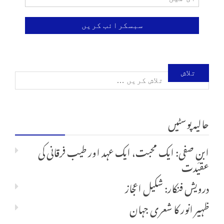
تلاش
کریں
حالیہ پوسٹیں
برائے:
ابنِ صفی: ایک محبت، ایک عہد اور طیب فرقانی کی
عقیدت
درویش فنکار: شکیل اعجاز
ظہیر انور کا شعری جہان