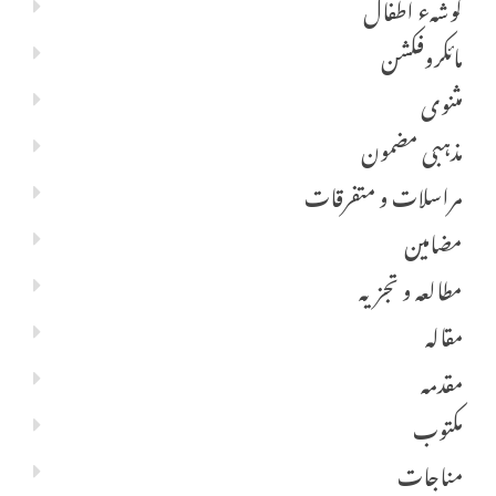
گوشہء اطفال
مائکروفکشن
مثنوی
مذہبی مضمون
مراسلات و متفرقات
مضامین
مطالعہ و تجزیہ
مقالہ
مقدمہ
مکتوب
مناجات