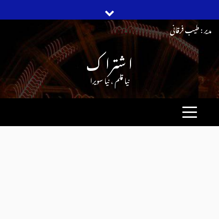
Ski
مدیر : طیب فرقانی
t
ا شترا ک
conten
نیا قلم ، نیا سویرا