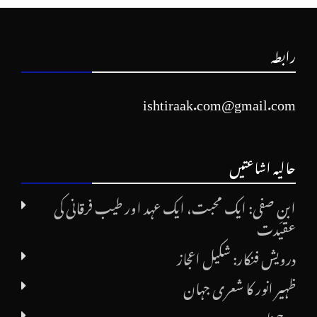
رابطہ
ishtiraak.com@gmail.com
حالیہ اشاعتیں
ابنِ صفی: ایک محبت، ایک عہد اور طیب فرقانی کی
عقیدت
درویش فنکار: شکیل اعجاز
ظہیر انور کا شعری جہان
مرچ نامہ