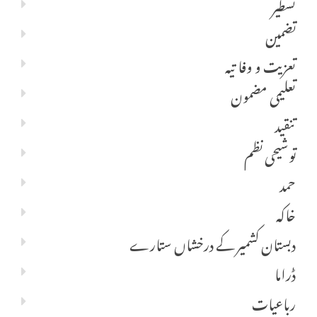
تسطیر
تضمین
تعزیت و وفا تیہ
تعلیمی مضمون
تنقید
توشیحی نظم
حمد
خاکہ
دبستان کشمیر کے درخشاں ستارے
ڈراما
رباعیات