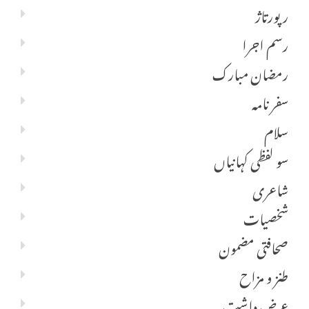
رپورتاژ
رسم اجرا
رمضان مبارک
سفر نامہ
سلام
سو لفظی کہانیاں
شاعری
شخصیات
صحافتی مضمون
طنز و مزاح
عرض داشت