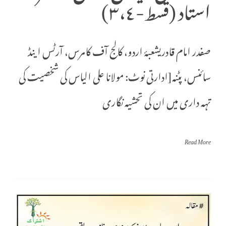
استاد (قسط-٣،٤)
صفدر امام قادریشعبۂ اردو، کالج آف کامرس، آرٹس اینڈ
سائنس، پٹنہ[ادارتی نوٹ: مولانا علی الیاس کی شخصیت کی
تہہ داری میں ان کی تحشیہ نگاری
Read More