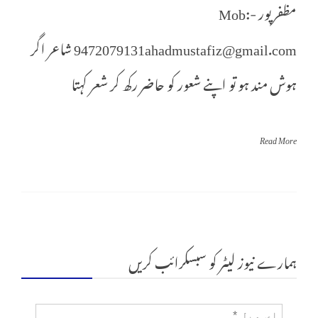
مظفرپور Mob:-
9472079131ahadmustafiz@gmail.com شاعر اگر
ہوش مند ہو تو اپنے شعور کو حاضر رکھ کر شعر کہتا
Read More
ہمارے نیوز لیٹر کو سبسکرائب کریں