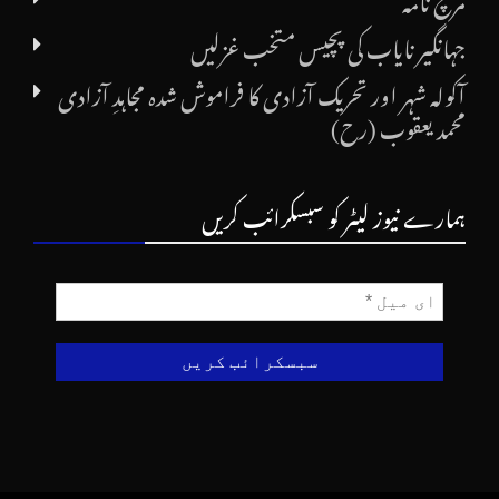
جہانگیر نایاب کی پچیس متخب غزلیں
آکولہ شہر اور تحریک آزادی کا فراموش شدہ مجاہدِ آزادی
محمد یعقوب (رح)
ہمارے نیوز لیٹر کو سبسکرائب کریں