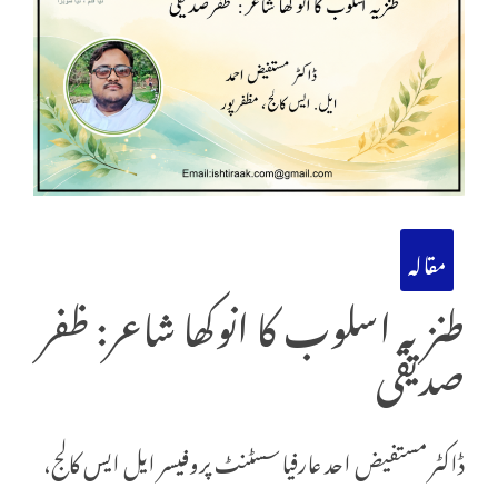
مقالہ
طنزیہ اسلوب کا انوکھا شاعر: ظفر
صدیقی
ڈاکٹر مستفیض احد عارفیاسسٹنٹ پروفیسر ایل ایس کالج،