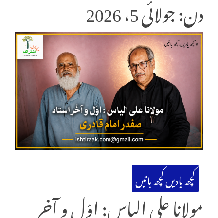
دن: جولائی 5، 2026
کچھ یادیں کچھ باتیں
مولانا علی الیاس: اوّل و آخر