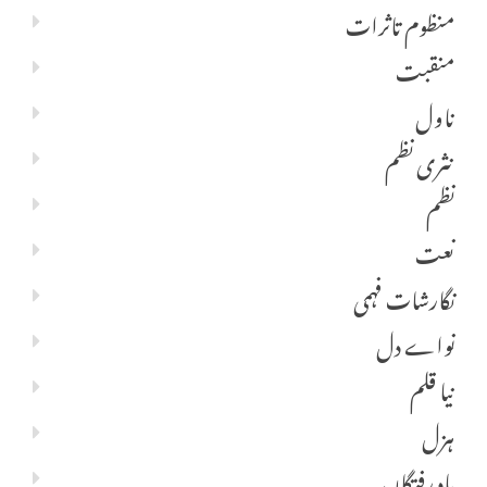
منظوم تاثرات
منقبت
ناول
نثری نظم
نظم
نعت
نگارشات فہمی
نواے دل
نیا قلم
ہزل
یاد رفتگاں