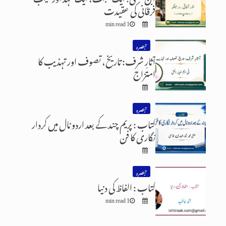
فرقانی کی عقیدت
1 min read
تبصرہ
آثارِ شرف: تاریخ، تصوف اور تہذیب کا
امتزاج
تبصرہ
کتاب : پریم چند کے بعد اردو نال میں کردار
نگاری کا فن
تبصرہ
کتاب : الفاظ کی دنیا
1 min read