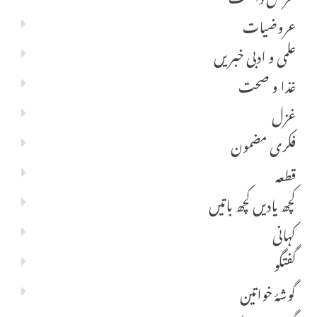
عروضیات
علمی و ادبی خبریں
غذا و صحت
غزل
فکری مضمون
قطعہ
کچھ یادیں کچھ باتیں
کہانی
گفتگو
گوشۂ خواتین