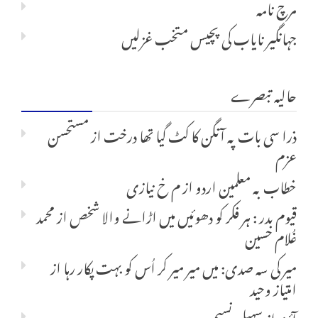
مرچ نامہ
جہانگیر نایاب کی پچیس متخب غزلیں
حالیہ تبصرے
ذرا سی بات پہ آنگن کا کٹ گیا تھا درخت
از
مستحسن
عزم
خطاب بہ معلمین اردو
از
م خ نیازی
قیوم بدر : ہر فکر کو دھوئیں میں اڑانے والا شخص
از
محمد
غُلام حسین
میر کی سہ صدی: میں میر میر کر اُس کو بہت پکار رہا
از
امتیاز وحید
آئینہ
از
سہیل نسیم