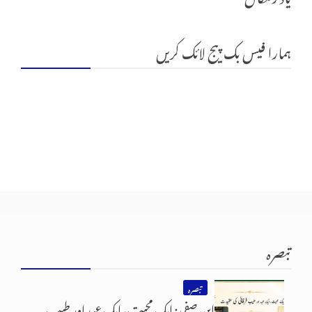
ہمارا فیس بک پیج لائک کریں
تبصرہ
تبصرہ
ابنِ صفی: ایک محبت، ایک عہد اور طیب