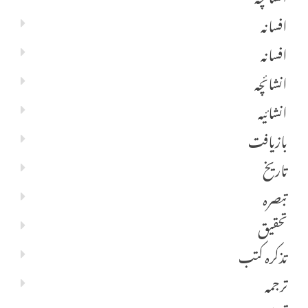
افسانہ
افسانہ
انشائچہ
انشائیہ
بازیافت
تاریخ
تبصرہ
تحقیق
تذکرہ کتب
ترجمہ