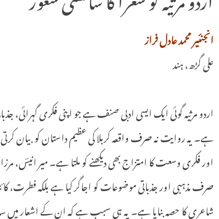
انجنئیر محمد عادل فراز
علی گڑھ، ہند
اردو مرثیہ گوئی ایک ایسی ادبی صنف ہے جو اپنی فکری گہرائی، ج
ہے۔ یہ روایت نہ صرف واقعہ کربلا کی عظیم داستان کو بیان کرتی 
اور فکری وسعت کا امتزاج بھی دیکھنے کو ملتا ہے۔ میر انیسؔ، مرزا س
صرف مذہبی اور جذباتی موضوعات کو اجاگر کیا ہے بلکہ فطرت، کائنا
شاعری کا حصہ بنایا ہے۔ یہ ہی سبب ہے کہ ان کے اشعار میں سائن