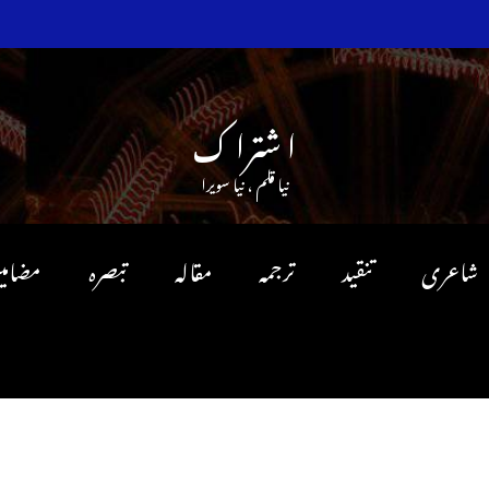
ا شترا ک
نیا قلم ، نیا سویرا
شاعری
تنقید
ترجمہ
مقالہ
تبصرہ
مضامی