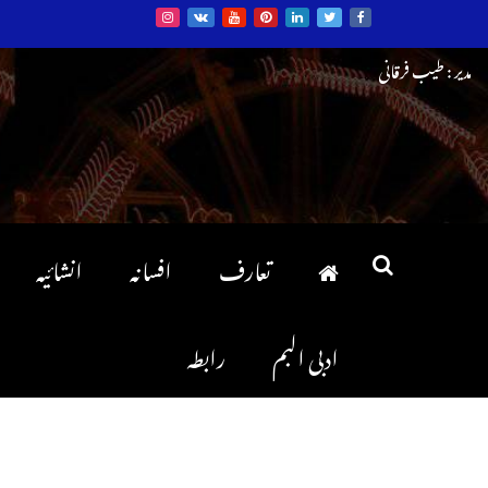
Ski
مدیر : طیب فرقانی
t
conten
تعارف
افسانہ
انشائیہ
ادبی البم
رابطہ