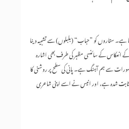
ا ہے۔ ستاروں کو ”حباب“ (بلبلوں) سے تشبیہ دینا
نی کے انعکاس کے سائنسی مظہر کی طرف بھی اشارہ
صورات سے ہم آہنگ ہے۔ پانی کی سطح پر روشنی کا
 ثابت شدہ ہے، اور انیس نے اسے اپنی شاعری