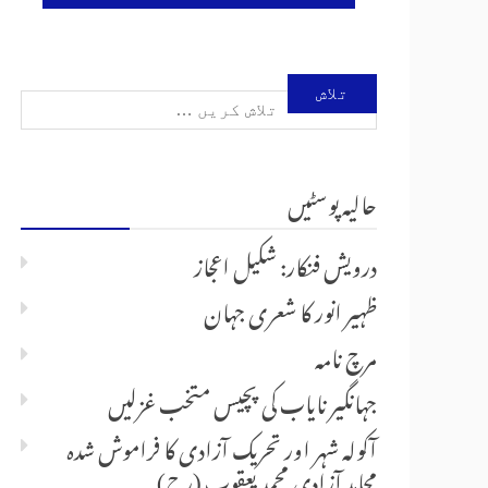
تلاش
کریں
حالیہ پوسٹیں
برائے:
درویش فنکار: شکیل اعجاز
ظہیر انور کا شعری جہان
مرچ نامہ
جہانگیر نایاب کی پچیس متخب غزلیں
آکولہ شہر اور تحریک آزادی کا فراموش شدہ
مجاہدِ آزادی محمد یعقوب (رح)