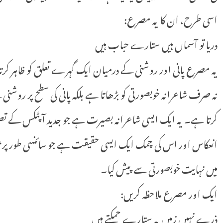
اسی طرح، ان کا یہ مصرع:
دریا تو آسماں ہیں ستارے حباب ہیں
یہ مصرع پانی اور روشنی کے درمیان ایک گہرے تعلق کو ظاہر کرت
نہ صرف شاعرانہ خوبصورتی کو بڑھاتا ہے بلکہ پانی کی سطح پر روش
کرتا ہے۔ یہ ایک ایسی شاعرانہ بصیرت ہے جو جدید آپٹکس کے ت
انعکاس اور اس کی چمک ایک ایسی حقیقت ہے جو سائنسی طور پر
میں نہایت خوبصورتی سے پیش کیا۔
ایک اور مصرع ملاحظہ کریں:
ذرے نہیں زمیں پہ ستارے چمکتے ہیں