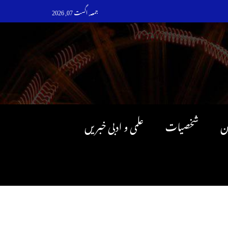
جمعہ, اگست 07, 2026
ن
شخصیات
علمی و ادبی خبریں