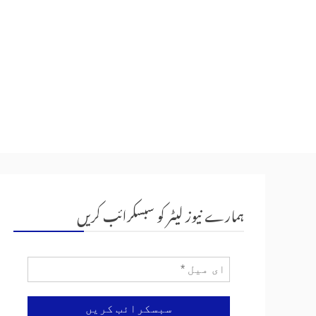
ہمارے نیوز لیٹر کو سبسکرائب کریں