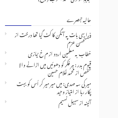
حالیہ تبصرے
ذرا سی بات پہ آنگن کا کٹ گیا تھا درخت
از
مستحسن عزم
خطاب بہ معلمین اردو
از
م خ نیازی
قیوم بدر : ہر فکر کو دھوئیں میں اڑانے والا
شخص
از
محمد غُلام حسین
میر کی سہ صدی: میں میر میر کر اُس کو بہت
پکار رہا
از
امتیاز وحید
آئینہ
از
سہیل نسیم