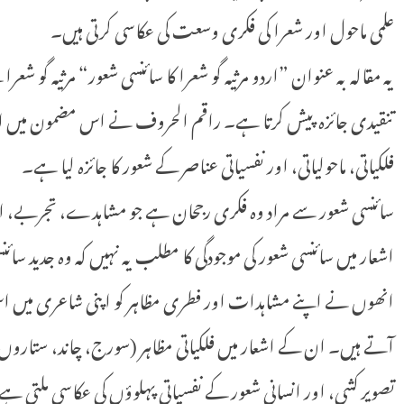
علمی ماحول اور شعرا کی فکری وسعت کی عکاسی کرتی ہیں۔
یہ مقالہ بہ عنوان ”اردو مرثیہ گو شعرا کا سائنسی شعور“ مرثیہ گو شع
تنقیدی جائزہ پیش کرتا ہے۔ راقم الحروف نے اس مضمون میں اردو م
فلکیاتی، ماحولیاتی، اور نفسیاتی عناصر کے شعور کا جائزہ لیا ہے۔
سائنسی شعور سے مراد وہ فکری رجحان ہے جو مشاہدے، تجربے، اور م
اشعار میں سائنسی شعور کی موجودگی کا مطلب یہ نہیں کہ وہ جدید سائنس
انھوں نے اپنے مشاہدات اور فطری مظاہر کو اپنی شاعری میں اس
آتے ہیں۔ ان کے اشعار میں فلکیاتی مظاہر (سورج، چاند، ستاروں،
تصویر کشی، اور انسانی شعور کے نفسیاتی پہلوؤں کی عکاسی ملتی ہے۔