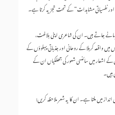
 اور نفسیاتی مشاہدات“ کے تحت تجزیہ کرتا ہے۔
ے عظیم شاعر مانے جاتے ہیں۔ ان کی شاعری اپنی بلاغت،
یں واقعہ کربلا کے روحانی اور جذباتی پہلوؤں کے
کے اشعار میں سائنسی شعور کی جھلکیاں ان کے
 ہیں۔
 انداز میں ملتا ہے۔ ان کا یہ شعر ملاحظہ کریں: