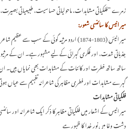
زمرے ”فلکیاتی مشاہدات، ماحولیاتی حساسیت، طبیعیاتی بصیرت،
میر انیس کا سائنسی شعور:
میر انیسؔ (1803-1874) اردو مرثیہ گوئی کے سب س
جذباتی شدت، اور فکری گہرائی کے لیے مشہور ہے۔ ان کے مرثیوں م
ساتھ ساتھ فطرت اور کائنات کے مشاہدات بھی نمایاں ہیں۔ ان 
گہرے مشاہدات اور فطری مظاہر کی شاعرانہ تفہیم سے عیاں ہوتی
فلکیاتی مشاہدات
میر انیس کے اشعار میں فلکیاتی مظاہر کا ذکر ایک شاعرانہ اور سائنسی
دشت وغا میں نور خدا کا ظہور ہے