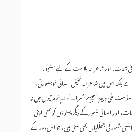
ذباتی شدت، اور شاعرانہ بلاغت کے لیے مشہور
ہے بلکہ اس میں شاعرانہ تخیل، لسانی خوبصورتی،
لامت علی دبیرؔ، ؔ جیسے شعرا نے اپنے مرثیوں میں نہ
ت، اور انسانی شعور کے دیگر پہلوؤں کو بھی اپنی
سی شعور کی جھلکیاں بھی ملتی ہیں، جو اس دور کے