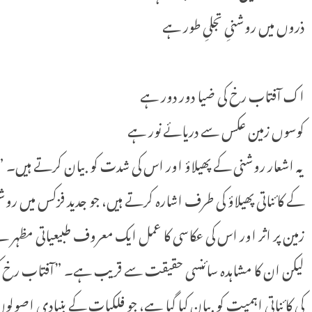
ذروں میں روشنیِ تجلیِ طور ہے
اک آفتاب رخ کی ضیا دور دور ہے
کوسوں زمین عکس سے دریائے نور ہے
یہ اشعار روشنی کے پھیلاؤ اور اس کی شدت کو بیان کرتے ہیں۔ ”
کے کائناتی پھیلاؤ کی طرف اشارہ کرتے ہیں، جو جدید فزکس میں 
زمین پر اثر اور اس کی عکاسی کا عمل ایک معروف طبیعیاتی مظہر 
لیکن ان کا مشاہدہ سائنسی حقیقت سے قریب ہے۔ ”آفتاب رخ ک
کی کائناتی اہمیت کو بیان کیا گیا ہے، جو فلکیات کے بنیادی اص