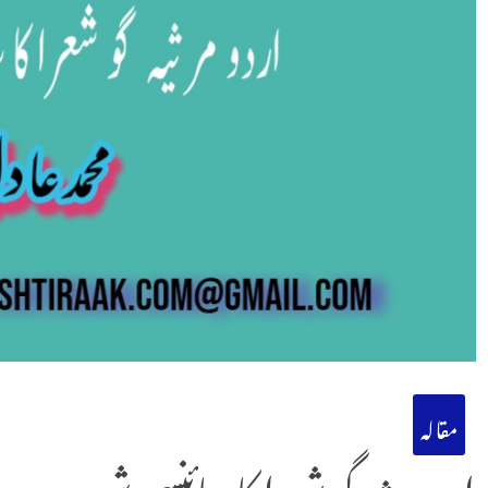
مقالہ
اردو مرثیہ گو شعرا کا سائنسی شعور