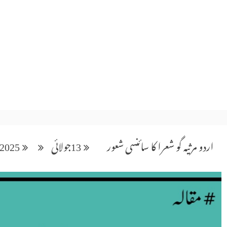
اردو مرثیہ گو شعرا کا سائنسی شعور
13
جولائی
2025