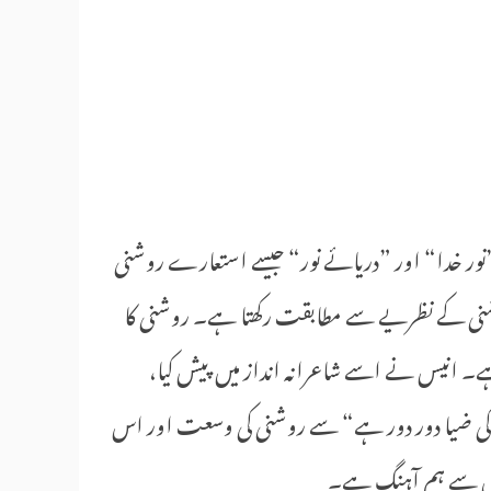
نور خدا“ اور ”دریائے نور“ جیسے استعارے روشنی
روشنی کے نظریے سے مطابقت رکھتا ہے۔ روشنی کا
ہے۔ انیس نے اسے شاعرانہ انداز میں پیش کیا،
ی ضیا دور دور ہے“ سے روشنی کی وسعت اور اس
ولوں سے ہم آہنگ ہے۔