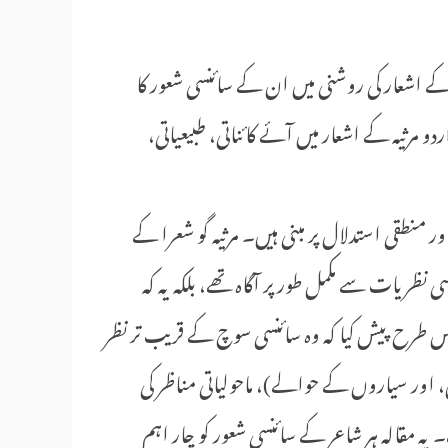
را کے اشعار کی روشنی میں ان کے سائنسی شعور کا
رثیہ کے اشعار میں آئے کائناتی، طبیعیاتی،
نطقی استدلال پر مبنی ہیں۔ مرثیہ گو شعرا کے
ی نظریات سے مکمل طور پر آگاہ تھے، بلکہ یہ کہ
 طرح پیش کیا کہ وہ سائنسی سوچ کے قریب تر نظر
 اور سیاروں کے حوالے)، ماحولیاتی مناظر کی
 یہ مقالہ ہر شاعر کے سائنسی شعور کو چار اہم