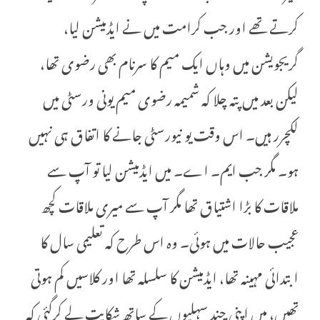
کرتے تھے اور جب کرامت میں نے ایڈمیشن لیا،
گریجویشن میں وہاں ایک میم کا سرنام بھی رضوی تھا،
لیکن بعد میں پتہ چلا کہ شمیمہ رضوی میم یونی ورسٹی میں
لکچرر ہیں۔ اس وقت یو نیورسٹی جانے کا اتفاق ہی نہیں
ہو۔ مگر جب ایم۔ اے۔ میں ایڈمیشن لیا تو آپ سے
ملاقات کا بڑا اشتیاق تھا مگر آپ سے میری ملاقات کچھ
عجیب حالات میں ہوئی۔ وہ اس طرح کہ تعلیمی سال کا
ابتدائی مہینہ تھا، ایڈمیشن کا سلسلہ تھا اور کلاسیں کم ہوتی
تھیں، میں اپنی چند سہلیوں کے ساتھ شکایت لے کرگئی کہ