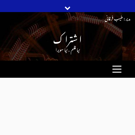
Ski
مدیر : طیب فرقانی
t
ا شترا ک
conten
نیا قلم ، نیا سویرا