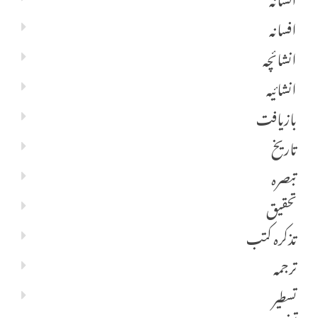
افسانہ
انشائچہ
انشائیہ
بازیافت
تاریخ
تبصرہ
تحقیق
تذکرہ کتب
ترجمہ
تسطیر