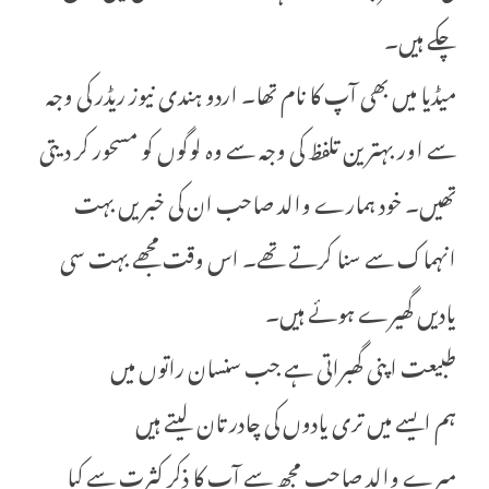
چکے ہیں۔
میڈیا میں بھی آپ کا نام تھا۔ اردو ہندی نیوز ریڈر کی وجہ
سے اور بہترین تلفظ کی وجہ سے وہ لوگوں کو مسحور کر دیتی
تھیں۔ خود ہمارے والد صاحب ان کی خبریں بہت
انہماک سے سنا کرتے تھے۔ اس وقت مجھے بہت سی
یادیں گھیرے ہوئے ہیں۔
طبیعت اپنی گھبراتی ہے جب سنسان راتوں میں
ہم ایسے میں تری یادوں کی چادر تان لیتے ہیں
میرے والد صاحب مجھ سے آپ کا ذکر کثرت سے کیا