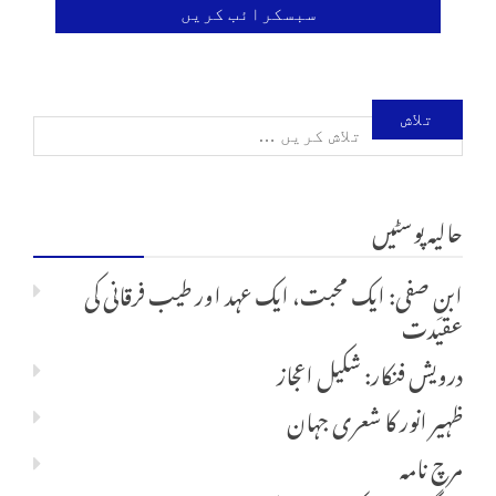
تلاش
کریں
حالیہ پوسٹیں
برائے:
ابنِ صفی: ایک محبت، ایک عہد اور طیب فرقانی کی
عقیدت
درویش فنکار: شکیل اعجاز
ظہیر انور کا شعری جہان
مرچ نامہ