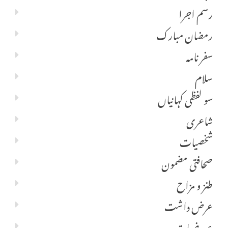
رسم اجرا
رمضان مبارک
سفر نامہ
سلام
سو لفظی کہانیاں
شاعری
شخصیات
صحافتی مضمون
طنز و مزاح
عرض داشت
عروضیات