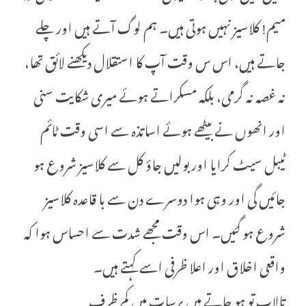
میم! کلاسیز نہیں ہوتی ہیں۔ ہم لوگ آتے ہیں اور چلے
جاتے ہیں، اس س وقت آپ کا استقلال دیکھنے لائق تھا،
نہ غصہ نہ گرمی، بلکہ مسکراتے ہوئے میری شکایت سنی
اور انھوں نے بیٹھے ہوئے اساتذہ سے اسی وقت ٹائم
ٹیبل سیٹ کرایا اور بولیں جاؤ کل سے کلاسیز شروع ہو
جائیں گی اور وہی ہوا دوسرے دن سے با قاعدہ کلاسیز
شروع ہو گئیں۔ اس وقت مجھے شدت سے احساس ہوا کہ
واقعی اخلاق اور اعلا ظرفی اسے کہتے ہیں۔
تالاب تو ہو جاتے ہیں برسات میں کم ظرف