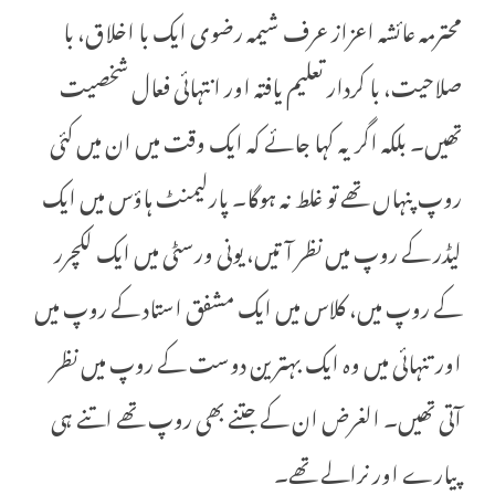
محترمہ عائشہ اعزاز عرف شیمہ رضوی ایک با اخلاق، با
صلاحیت، با کردار تعلیم یافتہ اور انتہائی فعال شخصیت
تھیں۔ بلکہ اگر یہ کہا جائے کہ ایک وقت میں ان میں کئی
روپ پنہاں تھے تو غلط نہ ہوگا۔ پارلیمنٹ ہاؤس میں ایک
لیڈر کے روپ میں نظر آتیں، یونی ورسٹی میں ایک لکچرر
کے روپ میں، کلاس میں ایک مشفق استاد کے روپ میں
اور تنہائی میں وہ ایک بہترین دوست کے روپ میں نظر
آتی تھیں۔ الغرض ان کے جتنے بھی روپ تھے اتنے ہی
پیارے اور نرالے تھے۔