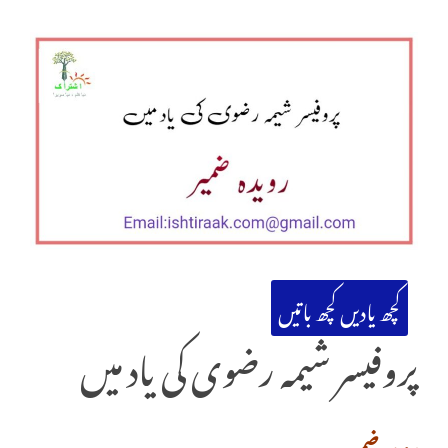
کچھ یادیں کچھ باتیں
پروفیسر شیمہ رضوی کی یاد میں
رویدہ ضمیر