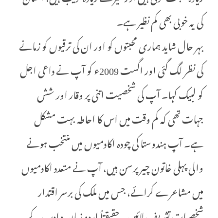
کی یہ خوبی بھی کم نظیر ہے۔
بہر حال شاید ہماری محبتوں کو اور ان کی ترقیوں کو زمانے
کی نظر لگ گئی اور اگست 2009ء کو آپ نے داعی اجل
کو لبیک کہا۔ آپ کی شخصیت اتنی پر وقار اور شش
جہات تھی کہ کم وقت میں اس کا احاطہ بہت مشکل
ہے۔ آپ ہندوستا کی چودہ اکادمیوں میں منتخب ہونے
والی پہلی خاتون چیر پرسن ہیں، آپ نے متعدد اکادمیوں
میں مشاعرے کرائے، جس میں ملک کی برسر اقتدار
شخصیات تشریف لائیں۔ حقیقتاً اردو زبان وادب کے