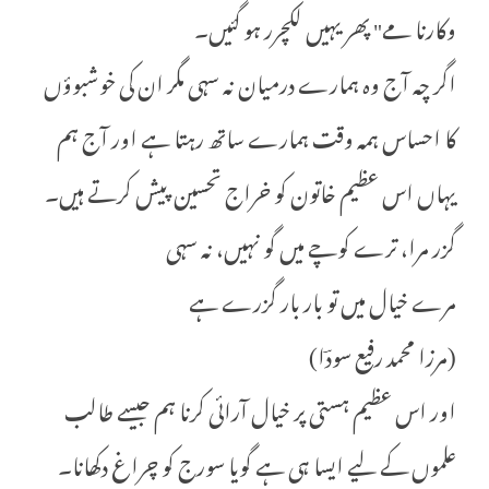
وکارنا مے" پھر یہیں لکچرر ہو گئیں۔
اگر چہ آج وہ ہمارے درمیان نہ سہی مگر ان کی خوشبوؤں
کا احساس ہمہ وقت ہمارے ساتھ رہتا ہے اور آج ہم
یہاں اس عظیم خاتون کو خراج تحسین پیش کرتے ہیں۔
گزر مرا، ترے کوچے میں گو نہیں، نہ سہی
مرے خیال میں تو بار بار گزرے ہے
(مرزا محمد رفیع سودؔا)
اور اس عظیم ہستی پر خیال آرائی کرنا ہم جیسے طالب
علموں کے لیے ایسا ہی ہے گویا سورج کو چراغ دکھانا۔