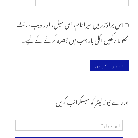
اس براؤزر میں میرا نام، ای میل، اور ویب سائٹ
محفوظ رکھیں اگلی بار جب میں تبصرہ کرنے کےلیے۔
ہمارے نیوز لیٹر کو سبسکرائب کریں