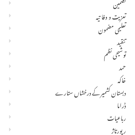
تضمین
تعزیت و وفا تیہ
تعلیمی مضمون
تنقید
توشیحی نظم
حمد
خاکہ
دبستان کشمیر کے درخشاں ستارے
ڈراما
رباعیات
رپورتاژ