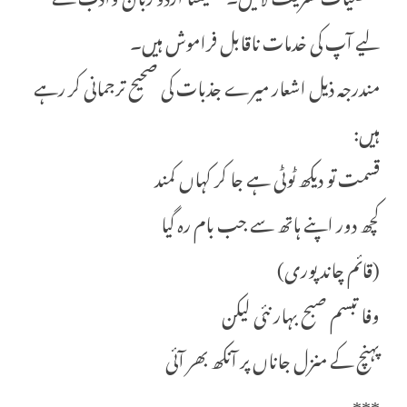
لیے آپ کی خدمات ناقابل فراموش ہیں۔
مندرجہ ذیل اشعار میرے جذبات کی صحیح ترجمانی کر رہے
ہیں:
قسمت تو دیکھ ٹوٹی ہے جا کر کہاں کمند
کچھ دور اپنے ہاتھ سے جب بام رہ گیا
(قائم چاند پوری)
وفا تبسم صبح بہار نئی لیکن
پہنچ کے منزل جاناں پر آنکھ بھر آئی
***