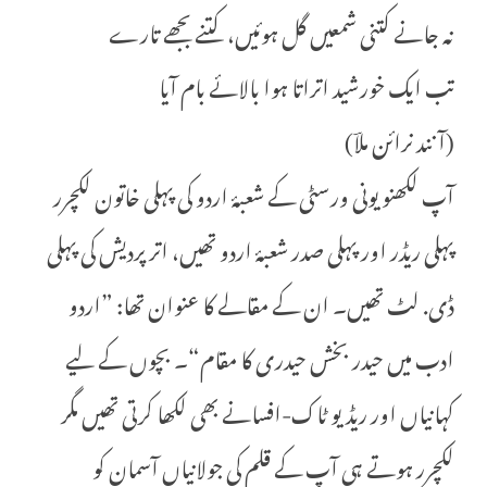
نہ جانے کتنی شمعیں گل ہوئیں، کتنے بجھے تارے
تب ایک خورشید اتراتا ہوا بالائے بام آیا
(آنند نرائن ملاؔ)
آپ لکھنو یونی ورسٹی کے شعبۂ اردو کی پہلی خاتون لکچرر
پہلی ریڈر اور پہلی صدر شعبۂ اردو تھیں، اتر پردیش کی پہلی
ڈی. لٹ تھیں۔ ان کے مقالے کا عنوان تھا: ”اردو
ادب میں حیدر بخش حیدری کا مقام“۔ بچوں کے لیے
کہانیاں اور ریڈیو ٹاک-افسانے بھی لکھا کرتی تھیں مگر
لکچرر ہوتے ہی آپ کے قلم کی جولانیاں آسمان کو