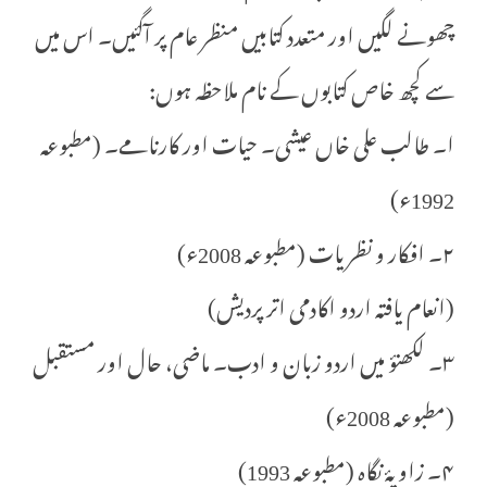
چھونے لگیں اور متعدد کتابیں منظر عام پر آگئیں۔ اس میں
سے کچھ خاص کتابوں کے نام ملاحظہ ہوں:
ا۔ طالب علی خاں عیشی۔ حیات اور کارنامے۔ (مطبوعہ
1992ء)
۲۔ افکار و نظریات (مطبوعہ 2008ء)
(انعام یافتہ اردو اکادمی اتر پردیش)
۳۔ لکھنؤ میں اردو زبان و ادب۔ ماضی، حال اور مستقبل
(مطبوعہ 2008ء)
۴۔ زاویۂ نگاہ (مطبوعہ 1993)