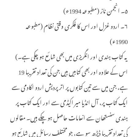
۵۔ انجمن ناز (مطبوعہ 1994ء)
۶۔ اردو غزل اور اس کا فکری وقتی نظام (مطبوعہ
1990ء)
یہ کتاب ہندی اور انگریزی میں بھی شائع ہو چکی ہے۔)
اس کے علاوہ اور بھی کتابیں ہیں جن کی تعداد تقریبا 19
ہے، جن میں سے تین کتابوں پر اتر پردیش اردو اکادمی سے
ایک کتاب پر، آل انڈیا میر اکیڈمی سے اور ایک کتاب پر
ہندی سنستھان سے انعامات حاصل ہو چکے ہیں۔ مقالوں
کی تعداد تقریبا ڈیڑھ سو ہے، جو مختلف رسائل میں شائع ہو