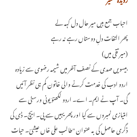
احباب جمع ہیں میر حال دل کہہ لے
پھر التفات دلِ دوستاں رہے نہ رہے
(میر تقی میں)
بیسویں صدی کے نصف آخر میں شیمہ رضوی سے زیادہ
اردو ادب کی خدمت کرنے والی خاتون کم ہی نظر آئیں
گی۔ آپ نے ایم۔ اے۔ اردو لکھنؤ یونی ورسٹی سے
امتیازی نمبروں سے کیا اور پھر یہیں سے پی۔ ایچ۔ ڈی کی
ڈگری حاصل کی بہ عنوان "طالب علی خاں عیشیؔ۔ حیات