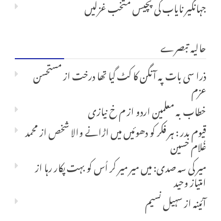
جہانگیر نایاب کی پچیس متخب غزلیں
حالیہ تبصرے
ذرا سی بات پہ آنگن کا کٹ گیا تھا درخت
از
مستحسن
عزم
خطاب بہ معلمین اردو
از
م خ نیازی
قیوم بدر : ہر فکر کو دھوئیں میں اڑانے والا شخص
از
محمد
غُلام حسین
میر کی سہ صدی: میں میر میر کر اُس کو بہت پکار رہا
از
امتیاز وحید
آئینہ
از
سہیل نسیم