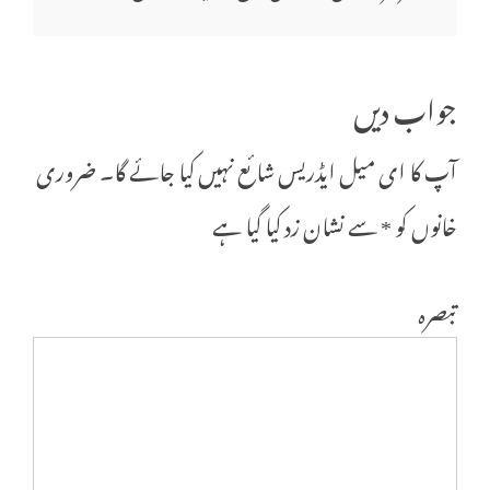
نیویگیشن
جواب دیں
آپ کا ای میل ایڈریس شائع نہیں کیا جائے گا۔
ضروری
خانوں کو
*
سے نشان زد کیا گیا ہے
تبصرہ