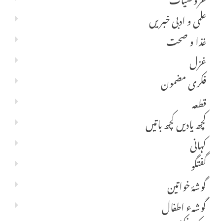
علمی و ادبی خبریں
غذا و صحت
غزل
فکری مضمون
قطعہ
کچھ یادیں کچھ باتیں
کہانی
گفتگو
گوشۂ خواتین
گوشہء اطفال