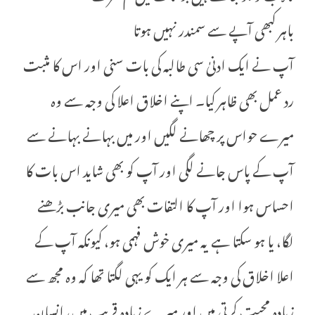
باہر کبھی آپے سے سمندر نہیں ہوتا
آپ نے ایک ادنیٰ سی طالبہ کی بات سنی اور اس کا مثبت
رد عمل بھی ظاہر کیا۔ اپنے اخلاق اعلا کی وجہ سے وہ
میرے حواس پر چھانے لگیں اور میں بہانے بہانے سے
آپ کے پاس جانے لگی اور آپ کو بھی شاید اس بات کا
احساس ہوا اور آپ کا التفات بھی میری جانب بڑھنے
لگا، یا ہو سکتا ہے یہ میری خوش فہمی ہو، کیونکہ آپ کے
اعلا اخلاق کی وجہ سے ہر ایک کو یہی لگتا تھا کہ وہ مجھ سے
زیادہ محبت کرتی ہیں اور میرے زیادہ قریب ہیں، انسان