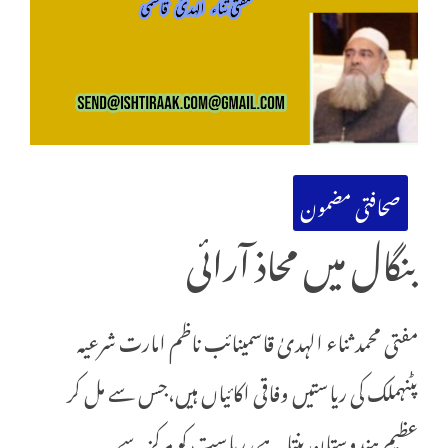
صحافتی مضمون
بنگال میں محاذ آرائی
مفتی محمد ثناء الہدیٰ قاسمینائب ناظم امارت شرعیہ
پٹنہملک کی ریاستیں وفاقی اکائیاں ہیں،جس سے مل کر
عظیم ہندوستان بنتا ہے، ریاست کو مرکز سے