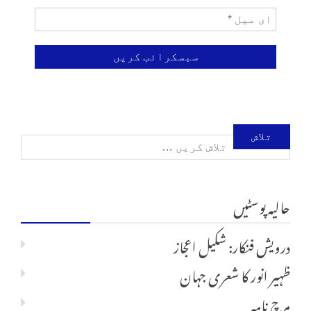
تلاش
کریں
حالیہ پوسٹیں
برائے:
درویش فنکار: شکیل اعجاز
ظہیر انور کا شعری جہان
مرچ نامہ