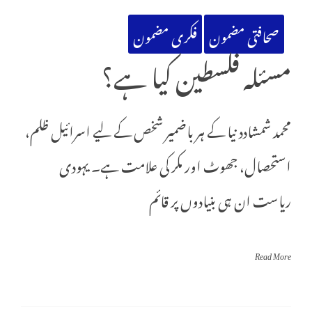
صحافتی مضمون
فکری مضمون
مسئلہ فلسطین کیا ہے؟
محمد شمشادد نیا کے ہر باضمیر شخص کے لیے اسرائیل ظلم،
استحصال، جھوٹ اور مکر کی علامت ہے۔ یہودی
ریاست ان ہی بنیادوں پر قائم
Read More