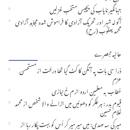
جہانگیر نایاب کی پچیس متخب غزلیں
آکولہ شہر اور تحریک آزادی کا فراموش شدہ مجاہدِ آزادی
محمد یعقوب (رح)
حالیہ تبصرے
ذرا سی بات پہ آنگن کا کٹ گیا تھا درخت
از
مستحسن
عزم
خطاب بہ معلمین اردو
از
م خ نیازی
قیوم بدر : ہر فکر کو دھوئیں میں اڑانے والا شخص
از
محمد
غُلام حسین
میر کی سہ صدی: میں میر میر کر اُس کو بہت پکار رہا
از