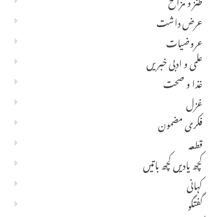
طنز و مزاح
عرض داشت
عروضیات
علمی و ادبی خبریں
غذا و صحت
غزل
فکری مضمون
قطعہ
کچھ یادیں کچھ باتیں
کہانی
گفتگو