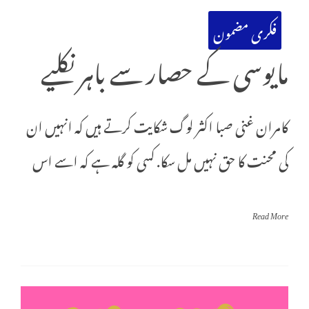
فکری مضمون
مایوسی کے حصار سے باہر نکلیے
کامران غنی صبا اکثر لوگ شکایت کرتے ہیں کہ انہیں ان
کی محنت کا حق نہیں مل سکا. کسی کو گلہ ہے کہ اسے اس
Read More