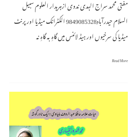
مفتی محمد سراج الہدی ندوی ازہریدار العلوم سبیل
السلام حیدرآباد9849085328 الکٹرانک میڈیا اور پرنٹ
میڈیا کی سرخیوں اور ہیڈ لائنس میں گاہِ بہ گاہِ نہ
Read More