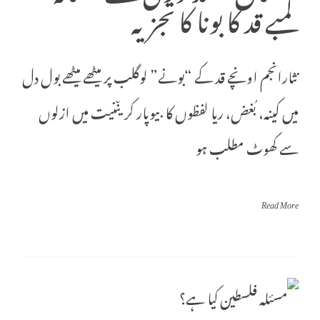
لمبے قد کا بونا کا تجزیہ
نثارانجم اونچے قد کے “بونے” لوگلب پر میٹھے میٹھے بول دل
میں کینہ، بُغض، ریا لفظوں کا بیوپار کریںنیت میں ازلوں
سے کھوٹ مطلب ہو
Read More