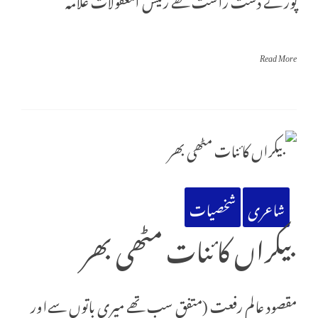
Read More
شاعری
شخصیات
بیکراں کائنات مٹھی بھر
مقصود عالم رفعت (متفق سب تھے میری باتوں سےاور