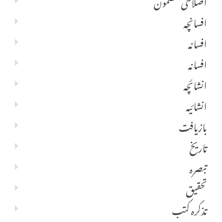
اصلاحی مضمون
افسانچہ
افسانہ
افسانہ
انشائچہ
انشائیہ
بازیافت
تاریخ
تبصرہ
تحقیق
تذکرہ کتب