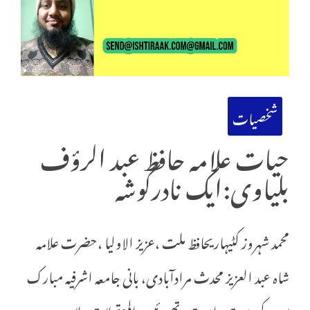
شخصیات
حیات علامہ حافظ عبد الرؤف
بلیاوی:ایک نادرگوشہ
محمد شہروز کٹیہاریحافظ ملت ،عزیز الاولیا ،حضرت علامہ
شاہ عبد العزیز محدث مرادآبادی، بانی جامعہ اشرفیہ مبارک
پور کے دست راست تھے رئیس المعقولات علامہ