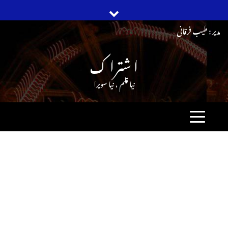
Ski
مدیر : طیب فرقانی
t
ا شترا ک
conten
نیا قلم ، نیا سویرا