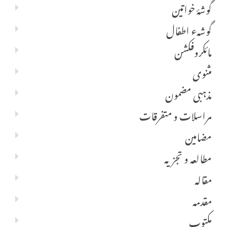
گوشۂ خواتین
گوشہء اطفال
مائکروفکشن
مثنوی
مذہبی مضمون
مراسلات و متفرقات
مضامین
مطالعہ و تجزیہ
مقالہ
مقدمہ
مکتوب