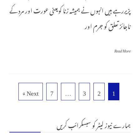
پزیررہے ہیں انہوں نے ہمیشہ زنا کویعنی عورت اور مرد کے
ناجائز تعلق کو جرم اور
Read More
Next »
7
…
3
2
1
ہمارے نیوز لیٹر کو سبسکرائب کریں