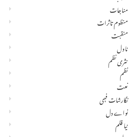
مناجات
منظوم تاثرات
منقبت
ناول
نثری نظم
نظم
نعت
نگارشات فہمی
نواے دل
نیا قلم