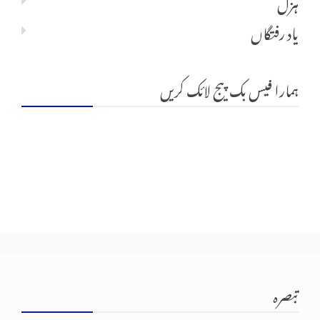
ہزل
یاد رفتگاں
ہمارا فیس بک پیج لائک کریں
تبصرہ