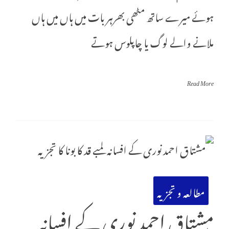
ہوئے میرے ساتھ مٹھی بھرہر بات میں ہاں میں ہاں
ملانے والے لوگ یا چاپلوس ہوتے
Read More
مطالعہ و تجزیہ
مشتاق احمد نوری کے افسانہ