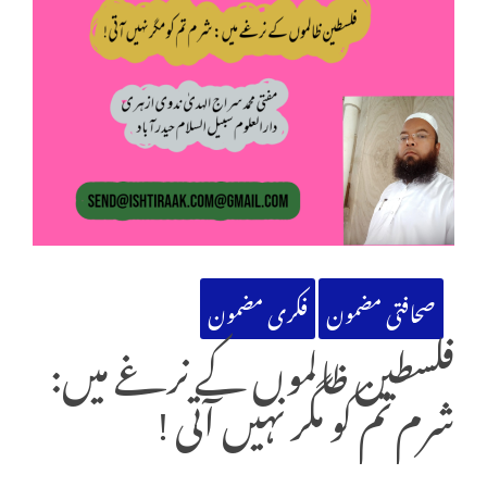
صحافتی مضمون
فکری مضمون
فلسطین ظالموں کے نرغے میں:
شرم تم کو مگر نہیں آتی !