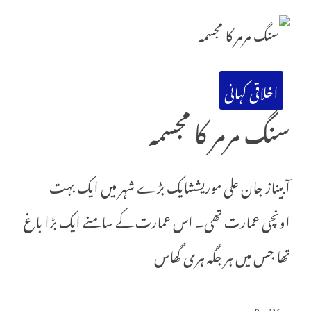
اخلاقی کہانی
سنگ مرمر کا مجسمہ
آبیناز جان علی موریششایک بڑے شہر میں ایک بہت
اونچی عمارت تھی۔ اس عمارت کے سامنے ایک بڑا باغ
تھا جس میں ہر جگہ ہری گھاس
Read More