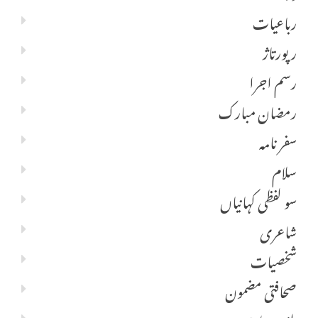
رباعیات
رپورتاژ
رسم اجرا
رمضان مبارک
سفر نامہ
سلام
سو لفظی کہانیاں
شاعری
شخصیات
صحافتی مضمون