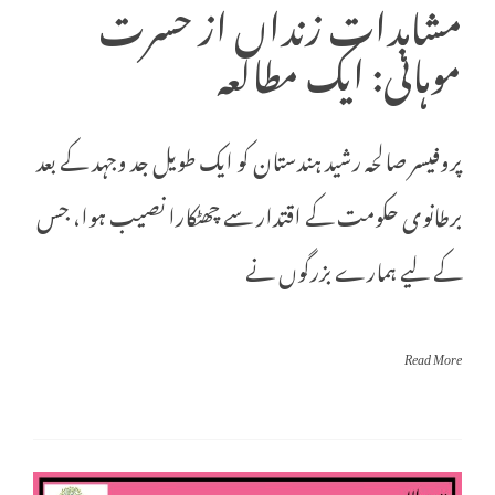
مشاہدات زنداں از حسرت
موہانی: ایک مطالعہ
پروفیسر صالحہ رشید ہندستان کو ایک طویل جد وجہد کے بعد
برطانوی حکومت کے اقتدار سے چھٹکارا نصیب ہوا، جس
کے لیے ہمارے بزرگوں نے
Read More