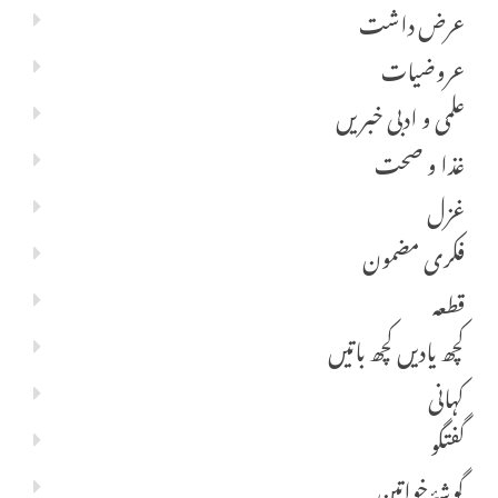
عرض داشت
عروضیات
علمی و ادبی خبریں
غذا و صحت
غزل
فکری مضمون
قطعہ
کچھ یادیں کچھ باتیں
کہانی
گفتگو
گوشۂ خواتین