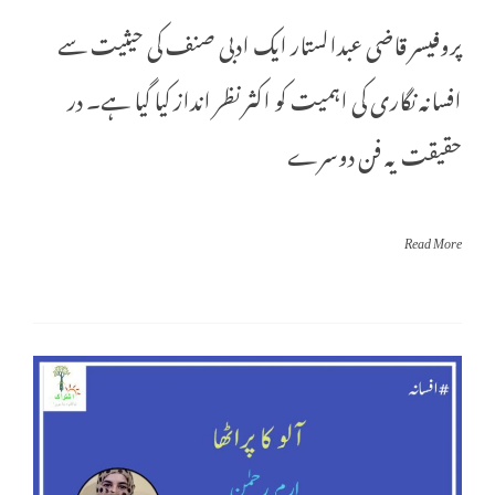
پروفیسر قاضی عبدالستار ایک ادبی صنف کی حیثیت سے
افسانہ نگاری کی اہمیت کو اکثر نظر انداز کیا گیا ہے۔ در
حقیقت یہ فن دوسرے
Read More