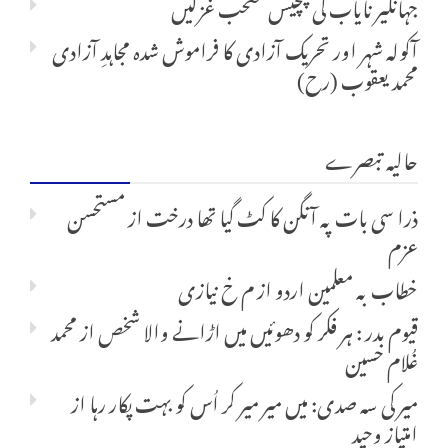
جہانگیر نایاب کی پچیس متخب غزلیں
آکولہ شہر اور تحریک آزادی کا فراموش شدہ مجاہدِ آزادی
محمد یعقوب (رح)
حالیہ تبصرے
ذرا سی بات پہ آنگن کا کٹ گیا تھا درخت
از
مستحسن
عزم
خطاب بہ معلمین اردو
از
م خ نیازی
قیوم بدر : ہر فکر کو دھوئیں میں اڑانے والا شخص
از
محمد
غُلام حسین
میر کی سہ صدی: میں میر میر کر اُس کو بہت پکار رہا
از
امتیاز وحید