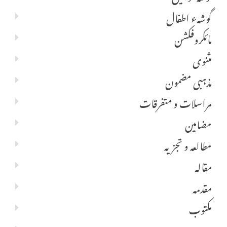
گوشہء اطفال
مائکروفکشن
مثنوی
مذہبی مضمون
مراسلات و متفرقات
مضامین
مطالعہ و تجزیہ
مقالہ
مقدمہ
مکتوب