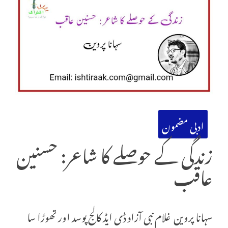
ادبی مضمون
زندگی کے حوصلے کا شاعر: حسنین
عاقب
سہانا پروین غلام نبی آزاد ڈی ایڈ کالج پوسد اور تھوڑا سا