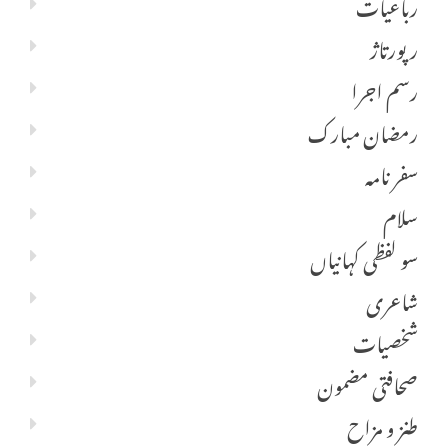
رباعیات
رپورتاژ
رسم اجرا
رمضان مبارک
سفر نامہ
سلام
سو لفظی کہانیاں
شاعری
شخصیات
صحافتی مضمون
طنز و مزاح