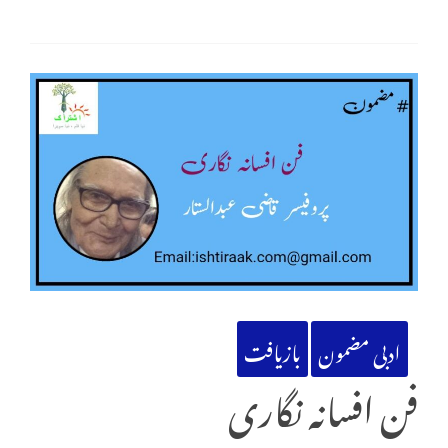
ادبی مضمون
بازیافت
فن افسانہ نگاری