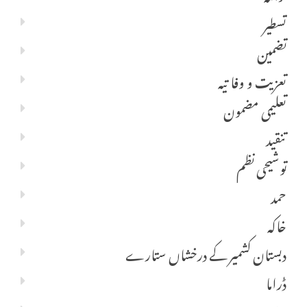
تسطیر
تضمین
تعزیت و وفا تیہ
تعلیمی مضمون
تنقید
توشیحی نظم
حمد
خاکہ
دبستان کشمیر کے درخشاں ستارے
ڈراما