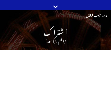
Ski
مدیر : طیب فرقانی
t
ا شترا ک
conten
نیا قلم ، نیا سویرا