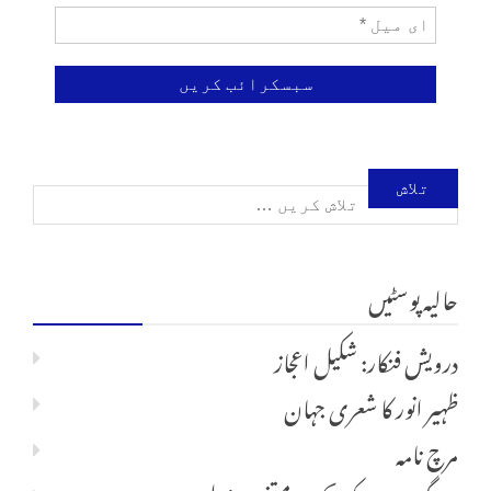
تلاش
کریں
حالیہ پوسٹیں
برائے:
درویش فنکار: شکیل اعجاز
ظہیر انور کا شعری جہان
مرچ نامہ