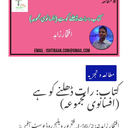
مطالعہ و تجزیہ
کتاب: رات ڈھلنے کو ہے
(افسانوی مجموعہ)
افتخار زاہدپتہ: J-56/2, فتح پور ویلیج روڈپوسٹ آفس: