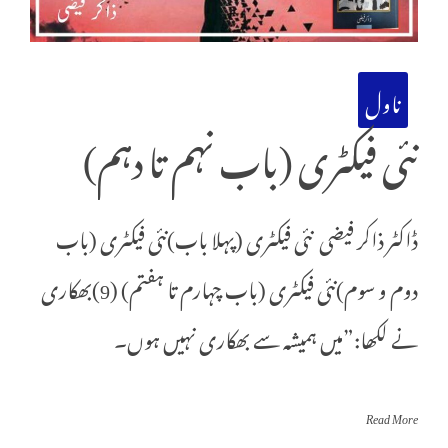
ناول
نئی فیکٹری (باب نہم تا دہم)
ڈاکٹر ذاکر فیضی نئی فیکٹری (پہلا باب)نئی فیکٹری (باب
دوم و سوم)نئی فیکٹری (باب چہارم تا ہفتم) (9)بھکاری
نے لکھا:”میں ہمیشہ سے بھکاری نہیں ہوں۔
Read More