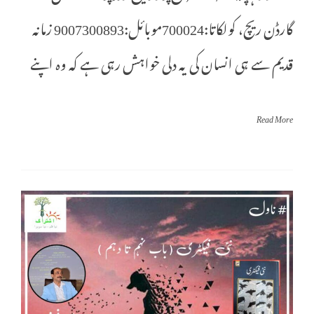
گارڈن ریچ، کولکاتا:700024موبائل:9007300893 زمانہ
قدیم سے ہی انسان کی یہ دلی خواہش رہی ہے کہ وہ اپنے
Read More