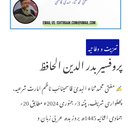
تعزیت و وفا تیہ
پروفسیر بدر الدین الحافظ
مفتی محمد ثناء الہدیٰ قاسمینائب ناظم امارت شرعیہ،
پھلواری شریف، پٹنہ 3؍ جنوری 2024ء مطابق 20؍
جمادی الثانیہ 1445ھ بروز بدھ عربی زبان و