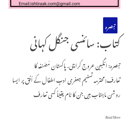
تبصرہ
کتاب: سائنسی جنگل کہانی
تبصرہ: انگبین عروج کراچی، پاکستان مُصّنفہ کا
تعارف:محترمہ تسنیم جعفری ادبِ اطفال کے اُفق پر ایسا
روشن ماہتاب ہیں جن کا نام یقیناً کسی تعارف
Read More