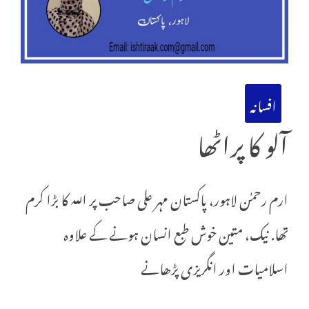
افسانہ
آلو کا پراٹھا
ارم رحمٰن لاہور، پاکستان مہر علی صاحب پر اللہ کا بڑا کرم
تھا. نیک، متین خوش طبع انسان ہونے کے علاوہ
اسلامیات اور انگریزی پڑھانے