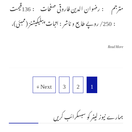
مترجم : رضوان الدین فاروقی صفحات : 136قیمت
: 250/ روپے طابع و ناشر : اثبات پبلیکیشنز (ممبئی)،
Read More
Next »
3
2
1
ہمارے نیوز لیٹر کو سبسکرائب کریں