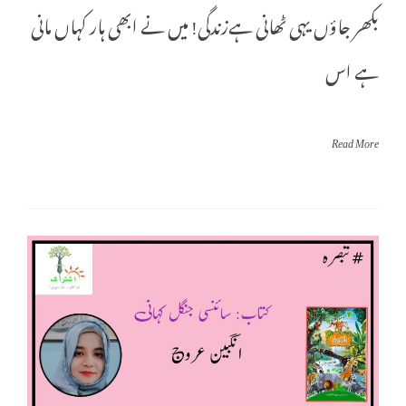
بکھر جاؤں یہی ٹھانی ہےزندگی! میں نے ابھی ہار کہاں مانی
ہے اس
Read More