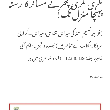
نگری نگری پھرتے مسافر کا رستہ
پہنچا منزل تک!
(خواجہ نسیم اختر کی میراجی شناسی: میراجی کے ادبی
سروکار: کتاب کے تناظر میں) تبصرہ و تجزیہ: ایم آئی
ظاہررابطہ: 8112236339 اردو شاعری میں ہر
Read More