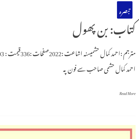
تبصرہ
کتاب: بن پھول
احمد کمال حشمی صاحب سے فون پہ
Read More