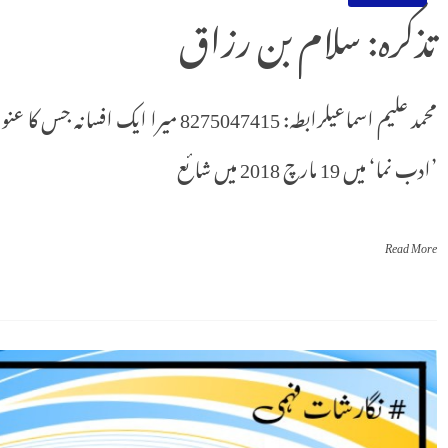
تذکرہ: سلام بن رزاق
محمد علیم اسماعیلرابطہ: 8275047415 میر
’ادب نما‘ میں 19 مارچ 2018 میں شائع
Read More