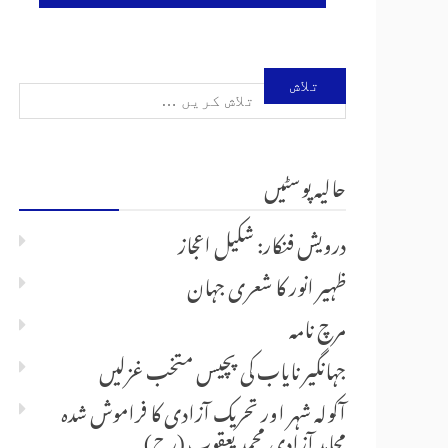
تلاش
کریں
حالیہ پوسٹیں
برائے:
درویش فنکار: شکیل اعجاز
ظہیر انور کا شعری جہان
مرچ نامہ
جہانگیر نایاب کی پچیس متخب غزلیں
آکولہ شہر اور تحریک آزادی کا فراموش شدہ
مجاہدِ آزادی محمد یعقوب (رح)