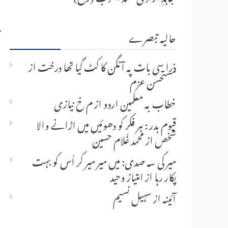
حالیہ تبصرے
ذرا سی بات پہ آنگن کا کٹ گیا تھا درخت
از
مستحسن عزم
خطاب بہ معلمین اردو
از
م خ نیازی
قیوم بدر : ہر فکر کو دھوئیں میں اڑانے والا
شخص
از
محمد غُلام حسین
میر کی سہ صدی: میں میر میر کر اُس کو بہت
پکار رہا
از
امتیاز وحید
آئینہ
از
سہیل نسیم