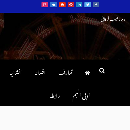
Ski
مدیر : طیب فرقانی
t
conten
تعارف
افسانہ
انشائیہ
ادبی البم
رابطہ