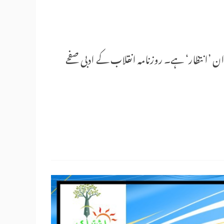
ا ایک افسانہ جس کا عنوان ’انتظار‘ ہے۔ روزنامہ انقلاب کے ادبی صفحے