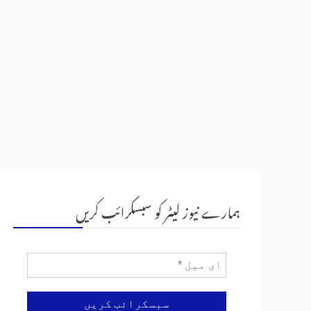
ہمارے نیوز لیٹر کو سبسکرائب کریں