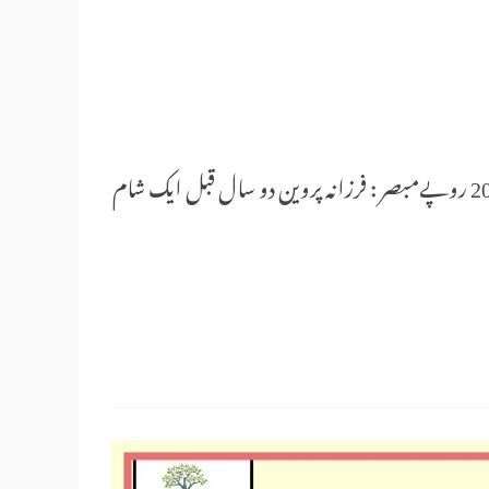
مترجم :احمد کمال حشمیسنہ اشاعت :2022صفحات :336قیمت : 203 روپےمبصر : فرزانہ پروین دو سال قبل ایک شام