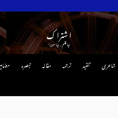
ا شترا ک
نیا قلم ، نیا سویرا
شاعری
تنقید
ترجمہ
مقالہ
تبصرہ
مضامی