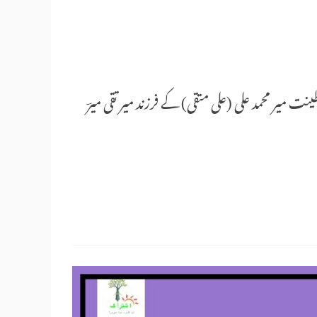
ت میر محمد علی (علی متقی) کے فرزند میر تقی میرؔ