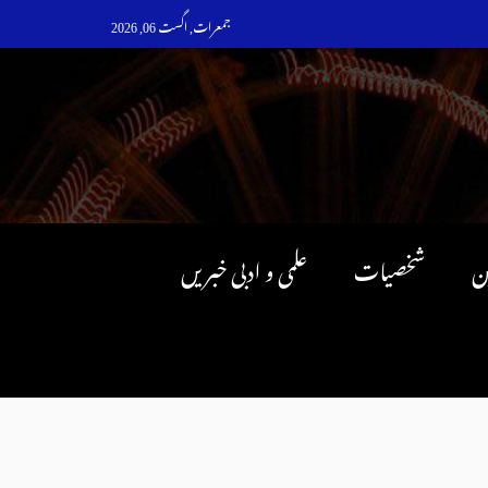
جمعرات, اگست 06, 2026
ن
شخصیات
علمی و ادبی خبریں