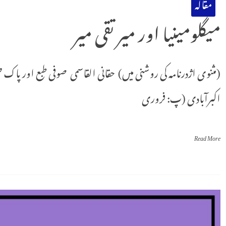
مقالہ
میگلومینیا اور میر تقی میر
(مثنوی اژدرنامہ کی روشنی میں) حقانی القاسمی صوفی طبع اور پاک طین
اکبرآبادی (پ: فروری
Read More