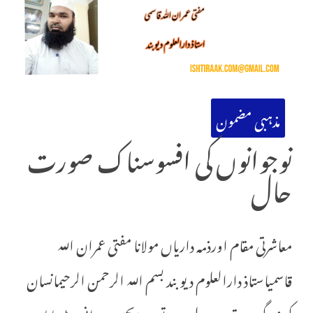
مذہبی مضمون
نوجوانوں کی افسوسناک صورت
حال
معاشرتی مقام اورذمہ داریاں مولانا مفتی عمران اللہ
قاسمیاستاذ دارالعلوم دیوبند بسم اللہ الرحمن الرحیمانسان