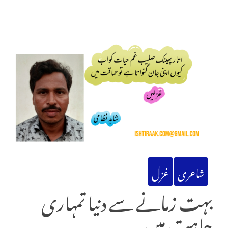
شاعری
غزل
بہت زمانے سے دنیا تمہاری
چاہت میں