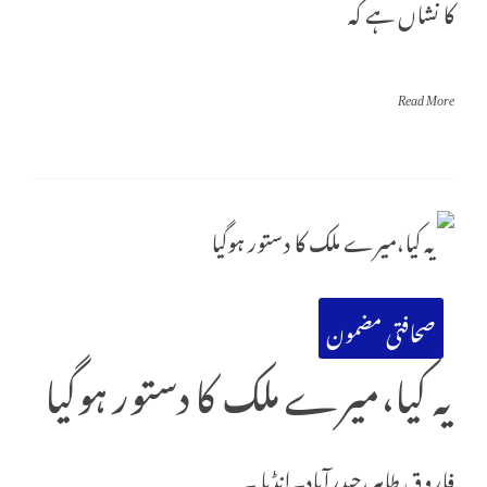
کا نشاں ہے کہ
Read More
صحافتی مضمون
یہ کیا،میرے ملک کا دستور ہوگیا
فاروق طاہر،حیدرآباد۔انڈیا ۔