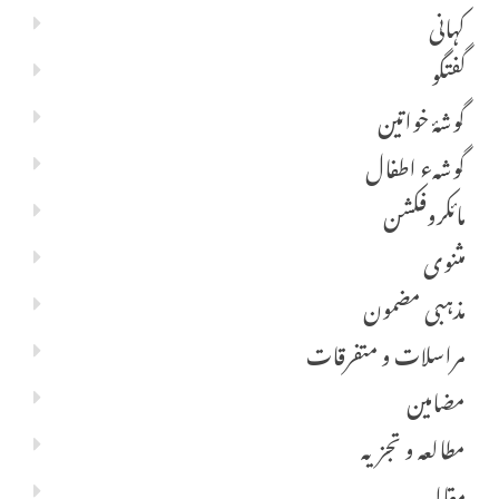
کہانی
گفتگو
گوشۂ خواتین
گوشہء اطفال
مائکروفکشن
مثنوی
مذہبی مضمون
مراسلات و متفرقات
مضامین
مطالعہ و تجزیہ
مقالہ