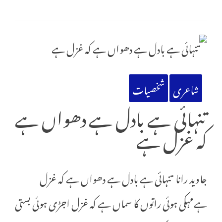
شاعری
شخصیات
تنہائی ہے بادل ہے دھواں ہے
کہ غزل ہے
جاوید رانا تنہائی ہے بادل ہے دھواں ہے کہ غزل
ہےمہکی ہوئی راتوں کا سماں ہے کہ غزل اجڑی ہوئی بستی