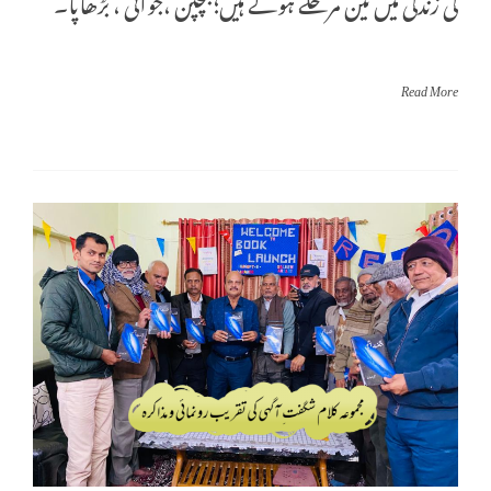
کی زندگی میں تین مرحلے ہوتے ہیں؛بچپن ،جوانی ، بڑھاپا۔
Read More