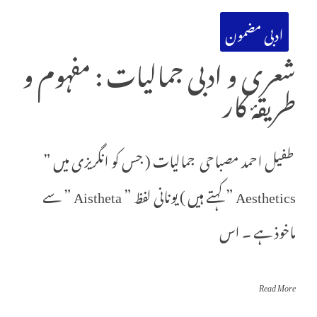
ادبی مضمون
شعری و ادبی جمالیات : مفہوم و
طریقۂ کار
طفیل احمد مصباحی جمالیات ( جس کو انگریزی میں ”
Aesthetics ” کہتے ہیں ) یونانی لفظ ” Aistheta ” سے
ماخوذ ہے ۔ اس
Read More