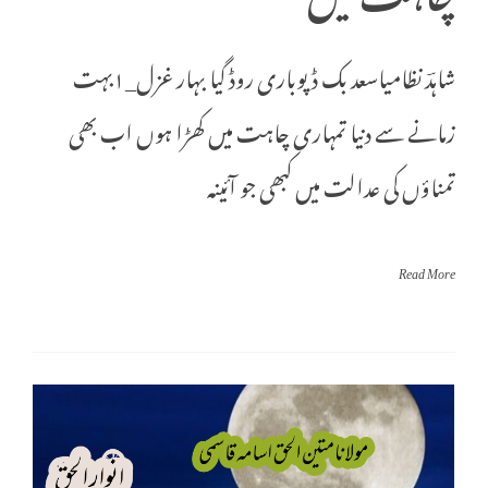
شاہدؔ نظامیاسعد بک ڈپوباری روڈ گیا بہار غزل_١بہت
زمانے سے دنیا تمہاری چاہت میں کھڑا ہوں اب بھی
تمناؤں کی عدالت میں کبھی جو آئینہ
Read More