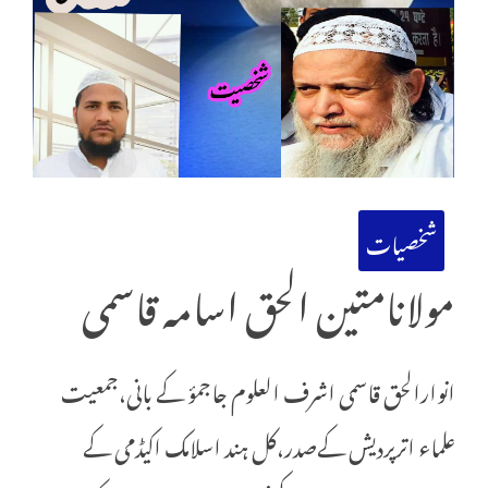
شخصیات
مولانامتین الحق اسامہ قاسمی
انوارالحق قاسمی اشرف العلوم جاجمؤ کے بانی،جمعیت
علماء اترپردیش کےصدر،کل ہند اسلامک اکیڈمی کے