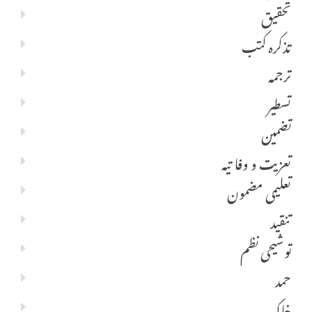
تحقیق
تذکرہ کتب
ترجمہ
تسطیر
تضمین
تعزیت و وفا تیہ
تعلیمی مضمون
تنقید
توشیحی نظم
حمد
خاکہ