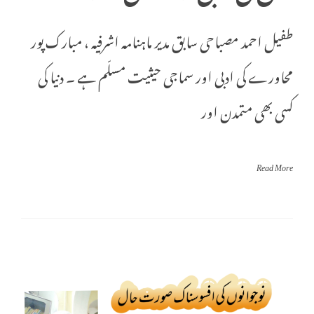
طفیل احمد مصباحی سابق مدیر ماہنامہ اشرفیہ ، مبارک پور
محاورے کی ادبی اور سماجی حیثیت مسلّم ہے ۔ دنیا کی
کسی بھی متمدن اور
Read More