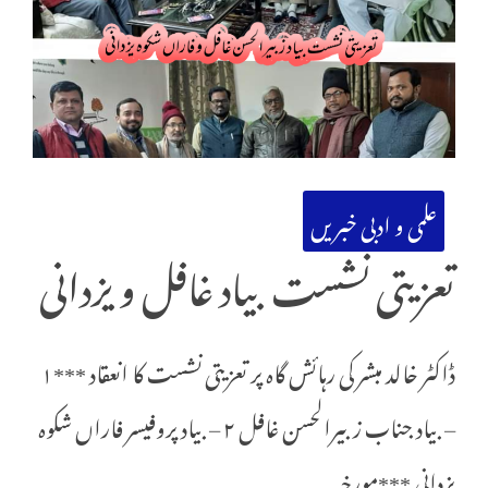
علمی و ادبی خبریں
تعزیتی نشست بیاد غافل و یزدانی
ڈاکٹر خالد مبشر کی رہائش گاہ پر تعزیتی نشست کا انعقاد ***۱
– بیاد جناب زبیرالحسن غافل ۲ – بیاد پروفیسر فاراں شکوہ
یزدانی ***مورخہ