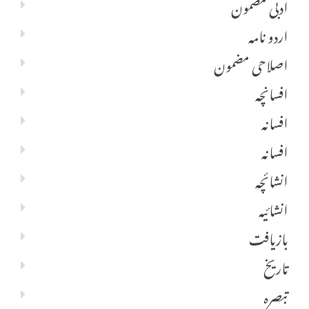
ادبی مضمون
اردو نامہ
اصلاحی مضمون
افسانچہ
افسانہ
افسانہ
انشائچہ
انشائیہ
بازیافت
تاریخ
تبصرہ