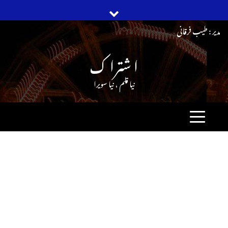
Ski
مدیر : طیب فرقانی
t
ا شترا ک
conten
نیا قلم ، نیا سویرا