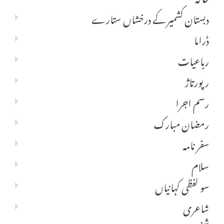
دبستان کشمیر کے درخشاں ستارے
ڈراما
رباعیات
رپورتاژ
رسم اجرا
رمضان مبارک
سفر نامہ
سلام
سو لفظی کہانیاں
شاعری