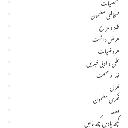
شخصیات
صحافتی مضمون
طنز و مزاح
عرض داشت
عروضیات
علمی و ادبی خبریں
غذا و صحت
غزل
فکری مضمون
قطعہ
کچھ یادیں کچھ باتیں