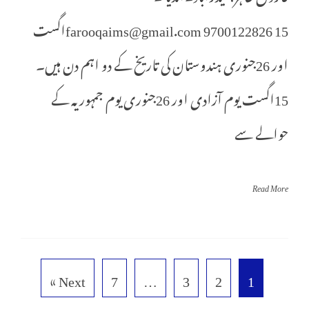
farooqaims@gmail.com 9700122826 15اگست
اور 26جنوری ہندوستان کی تاریخ کے دو اہم دن ہیں۔
15اگست یوم آزادی اور 26جنوری یوم جمہوریہ کے
حوالے سے
Read More
Next »
7
…
3
2
1