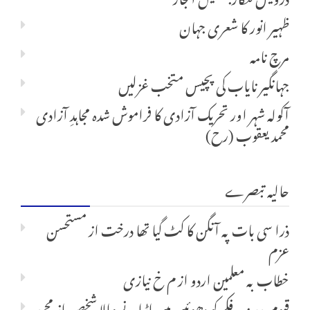
ظہیر انور کا شعری جہان
مرچ نامہ
جہانگیر نایاب کی پچیس متخب غزلیں
آکولہ شہر اور تحریک آزادی کا فراموش شدہ مجاہدِ آزادی
محمد یعقوب (رح)
حالیہ تبصرے
ذرا سی بات پہ آنگن کا کٹ گیا تھا درخت
از
مستحسن
عزم
خطاب بہ معلمین اردو
از
م خ نیازی
قیوم بدر : ہر فکر کو دھوئیں میں اڑانے والا شخص
از
محمد