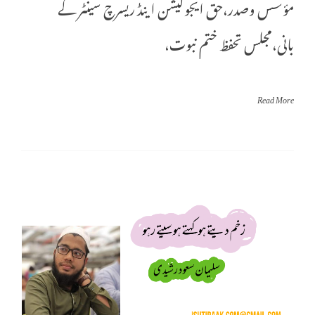
مؤسس وصدر،حق ایجوکیشن اینڈ ریسرچ سینٹر کے
بانی،مجلس تحفظ ختم نبوت،
Read More