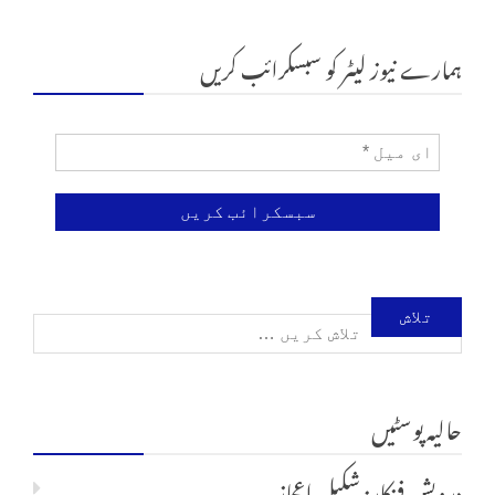
ہمارے نیوز لیٹر کو سبسکرائب کریں
تلاش
کریں
حالیہ پوسٹیں
برائے:
درویش فنکار: شکیل اعجاز