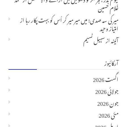
غُلام حسین
میر کی سہ صدی: میں میر میر کر اُس کو بہت پکار رہا
از
امتیاز وحید
آئینہ
از
سہیل نسیم
آرکائیوز
اگست 2026
جولائی 2026
جون 2026
مئی 2026
اپریل 2026