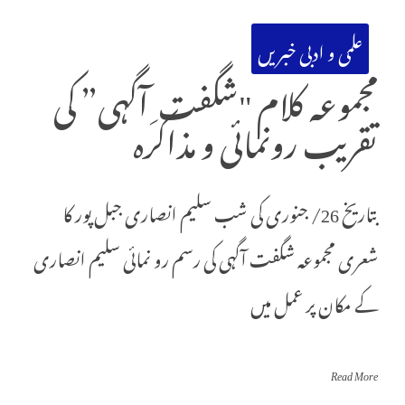
علمی و ادبی خبریں
مجموعہ کلام "شگفت ِ آگہی” کی
تقریب رونمائی و مذاکرہ
بتاریخ 26/ جنوری کی شب سلیم انصاری جبل پور کا
شعری مجموعہ شگفت آگہی کی رسم رو نمائی سلیم انصاری
کے مکان پر عمل میں
Read More