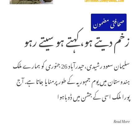
صحافتی مضمون
زخم دیتے ہو،کہتے ہو سیتے رہو
سلیمان سعود رشیدی،حیدرآباد 26 جنوری کو ہمارے ملک
ہندوستان میں یوم جمہوریہ کے طور پرمنایا جاتا ہے. آج
پورا ملک اسی کے جشن میں ڈوباہوا
Read More