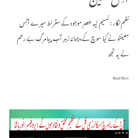
نظم نگار : نسیم لیہ عصرِ موجود کے سقراط میرے آنِس
معینتو نے کیا سوچ کے پیمانۂ زہر آب پیامرگِ بے رحم
نے یہ تجھ
Read More