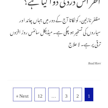
مظفر نازنین، کولکاتا آج کے دور میں جہاں چاند اور
سیاروں کی تسخیر ہو چکی ہے۔ میڈیکل سائنس روز افزوں
ترقی پر ہے۔ لا علاج
Read More
Next »
12
…
3
2
1