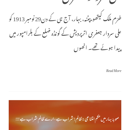
خرّم ملک كيتھویپٹنہ، بہار، آج ہی کے دن29 نومبر 1913 کو
علی سردار جعفری اترپردیش کے گونڈہ ضلع کے بلرامپور میں
پیدا ہوئے تھے۔ انھوں
Read More