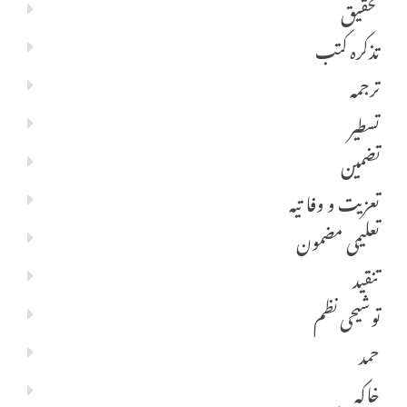
تحقیق
تذکرہ کتب
ترجمہ
تسطیر
تضمین
تعزیت و وفا تیہ
تعلیمی مضمون
تنقید
توشیحی نظم
حمد
خاکہ