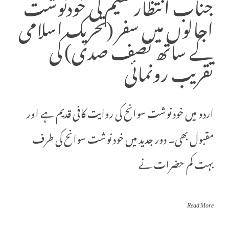
جناب انتظار نعیم کی خودنوشت
اجالوں میں سفر (تحریک اسلامی
کے ساتھ نصف صدی) کی
تقریب رونمائی
اردو میں خود نوشت سوانح کی روایت کافی قدیم ہے اور
مقبول بھی۔ دور جدید میں خود نوشت سوانح کی طرف
بہت کم حضرات نے
Read More