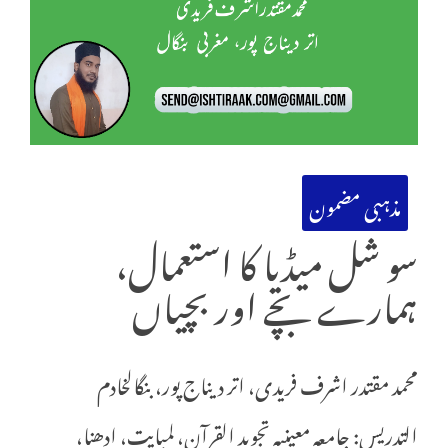
مذہبی مضمون
سو شل میڈیا کا استعمال،
ہمارے بچے اور بچیاں
محمد مقتدر اشرف فریدی، اتر دیناج پور، بنگالخادم
التدریس: جامعہ معینیہ تجوید القرآن، لمبایت، ادھنا،