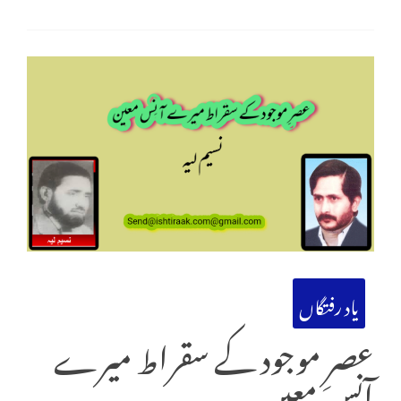
یاد رفتگاں
عصرِ موجود کے سقراط میرے
آنِس معین