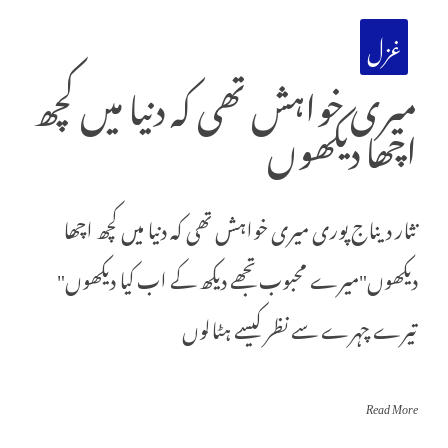
غزل
میری خواہش تھی کہ دنیا میں کچھ
اچھا دیکھوں
نثار دیناج پوری میری خواہش تھی کہ دنیا میں کچھ اچھا
دیکھوں"میرے محبوب تجھے دیکھ کے اب کیا دیکھوں"
تیرے چہرے سے نظر کیسے ہٹالوں
Read More