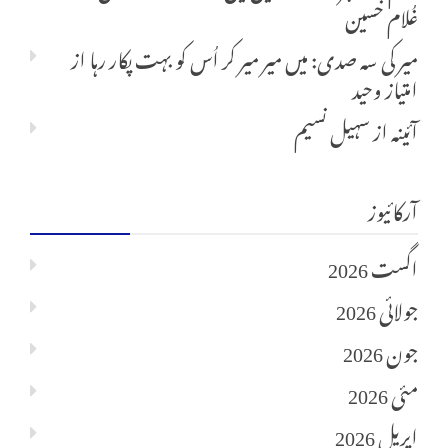
غُلام حسین
میر کی سہ صدی: میں میر میر کر اُس کو بہت پکار رہا
از
امتیاز وحید
آئینہ
از
سہیل نسیم
آرکائیوز
اگست 2026
جولائی 2026
جون 2026
مئی 2026
اپریل 2026