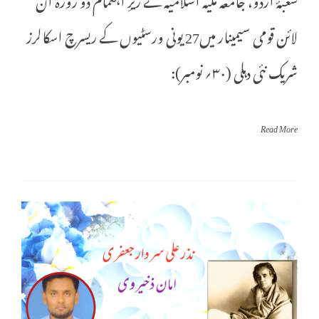
لائن قومی سیمینار میں27 یونی ورسٹیوں کے ریسرچ اسکالرز
شریک نئی دہلی (۳۰؍ نومبر):
Read More