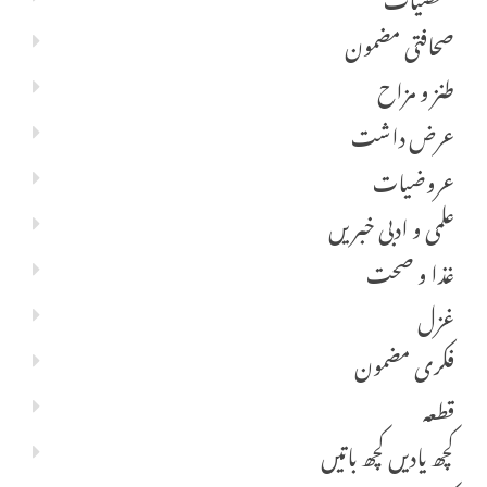
صحافتی مضمون
طنز و مزاح
عرض داشت
عروضیات
علمی و ادبی خبریں
غذا و صحت
غزل
فکری مضمون
قطعہ
کچھ یادیں کچھ باتیں