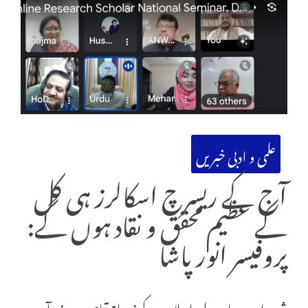
علمی و ادبی خبریں
آج کے ریسرچ اسکالرز ہی کل
کے عظیم محقق و نقاد ہوں گے:
پروفیسر انور پاشا
شعبۂ اردو، جامعہ ملیہ اسلامیہ کے زیرِ اہتمام دو روزہ آن