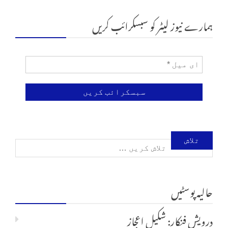
ہمارے نیوز لیٹر کو سبسکرائب کریں
تلاش
کریں
حالیہ پوسٹیں
برائے:
درویش فنکار: شکیل اعجاز