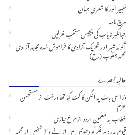
ظہیر انور کا شعری جہان
مرچ نامہ
جہانگیر نایاب کی پچیس متخب غزلیں
آکولہ شہر اور تحریک آزادی کا فراموش شدہ مجاہدِ آزادی
محمد یعقوب (رح)
حالیہ تبصرے
ذرا سی بات پہ آنگن کا کٹ گیا تھا درخت
از
مستحسن
عزم
خطاب بہ معلمین اردو
از
م خ نیازی
قیوم بدر : ہر فکر کو دھوئیں میں اڑانے والا شخص
از
محمد