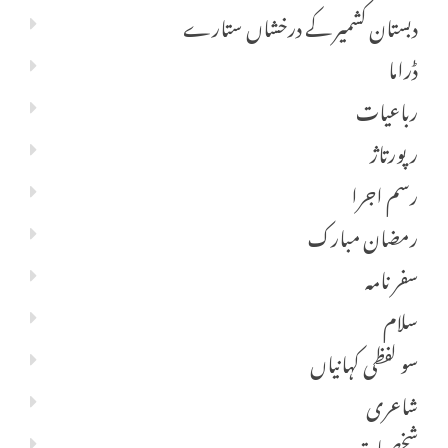
دبستان کشمیر کے درخشاں ستارے
ڈراما
رباعیات
رپورتاژ
رسم اجرا
رمضان مبارک
سفر نامہ
سلام
سو لفظی کہانیاں
شاعری
شخصیات