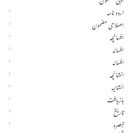
اردو نامہ
اصلاحی مضمون
افسانچہ
افسانہ
افسانہ
انشائچہ
انشائیہ
بازیافت
تاریخ
تبصرہ