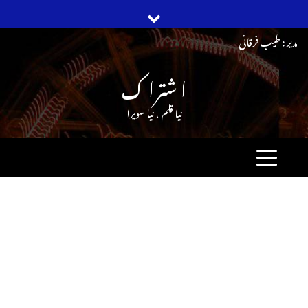
Ski
مدیر : طیب فرقانی
t
ا شترا ک
conten
نیا قلم ، نیا سویرا