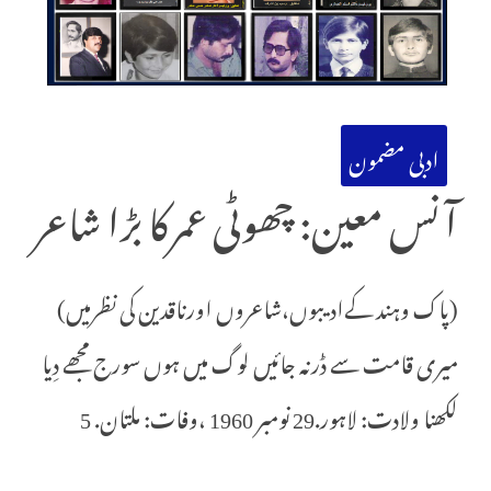
ادبی مضمون
آ نس معین: چھوٹی عمرکا بڑا شاعر
(پاک وہند کےادیبوں،شاعروں اورناقدین کی نظرمیں)
میری قامت سے ڈرنہ جائیں لوگ میں ہوں سورج مجھے دِیا
لکھنا ولادت: لاہور.29 نومبر 1960 ،وفات: ملتان. 5