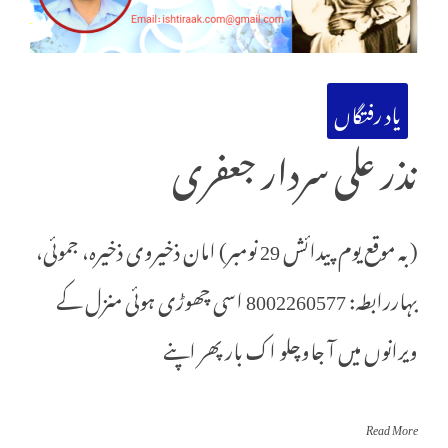
یاد رفتگاں
نذر علی سردار جعفری
(بہ موقع یوم پیدائش 29 نومبر) امان ذخیروی ذخیرہ، جموئی،
بہاررابطہ: 8002260577 اسی چھوڑی ہوئی منزل کے
ویرانوں میں آ جاوچلو اک بار پھر اپنے
Read More