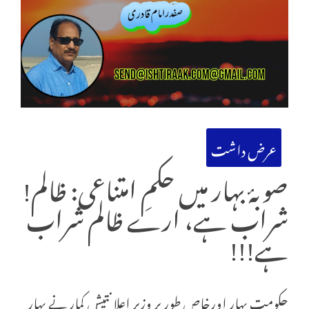
عرض داشت
صوبۂ بہار میں حکمِ امتناعی: ظالم!
شراب ہے، ارے ظالم شراب
ہے!!!
حکومتِ بہار اورخاص طور پر وزیرِ اعلا نتیش کمار نے بہار