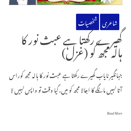
شاعری
شخصیات
گھیرے رکھتا ہے عبث نور کا
ہالہ مجھ کو (غزل)
جہانگیر نایاب گھیرے رکھتا ہے عبث نور کا ہالہ مجھ کوراس
آتا نہیں مانگے کا اجالا مجھ کو میں، گیا وقت تو واپس نہیں لا
Read More