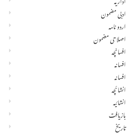
اداریہ
ادبی مضمون
اردو نامہ
اصلاحی مضمون
افسانچہ
افسانہ
افسانہ
انشائچہ
انشائیہ
بازیافت
تاریخ