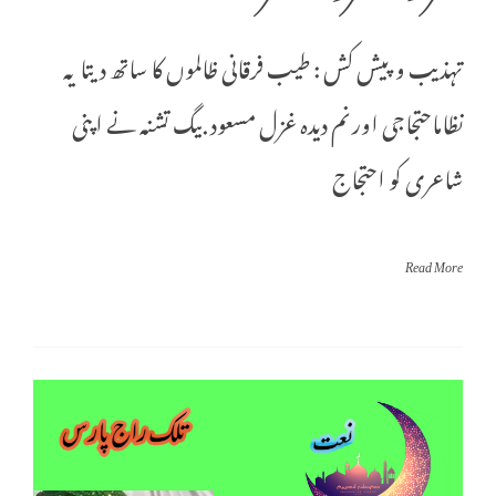
تہذیب و پیش کش : طیب فرقانی ظالموں کا ساتھ دیتا یہ
نظاماحتجاجی اور نم دیدہ غزل مسعود بیگ تشنہ نے اپنی
شاعری کو احتجاج
Read More