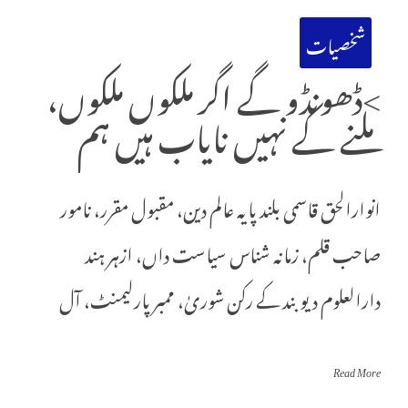
شخصیات
>ڈھونڈو گے اگر ملکوں ملکوں،
ملنے کے نہیں نایاب ہیں ہم
انوارالحق قاسمی بلند پایہ عالم دین، مقبول مقرر، نامور
صاحب قلم، زمانہ شناس سیاست داں، ازہر ہند
دارالعلوم دیوبند کے رکن شوریٰ، ممبر پارلیمنٹ، آل
Read More