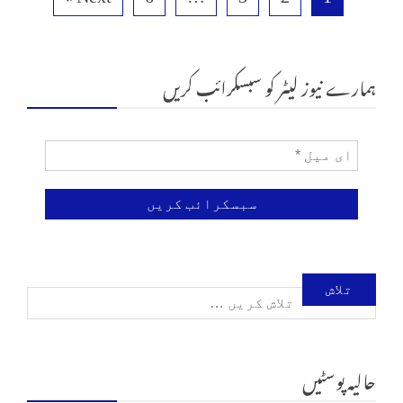
ہمارے نیوز لیٹر کو سبسکرائب کریں
تلاش
کریں
حالیہ پوسٹیں
برائے: