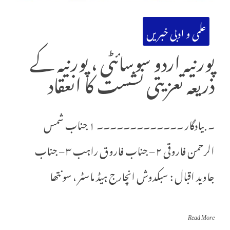
علمی و ادبی خبریں
پورنیہ اردو سوسائٹی ، پورنیہ کے
ذریعہ تعزیتی نشست کا انعقاد
۔ بیادگار ۔۔۔۔۔۔۔۔۔۔۔۔۔ ۱ جناب شمس
الرحمن فاروقی ۲ – جناب فاروق راہب ۳ – جناب
جاوید اقبال : سبکدوش انچارج ہیڈ ماسٹر ، سونتھا
Read More