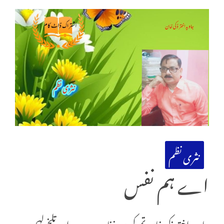
نثری نظم
اے ہم نفس
جاوید اختر ذکی خان تم کیوں خفا ہو میرے ان تلخ لہجوں