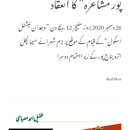
پور مشاعرہ” کا انعقاد
26 دسمبر 2020 بروز سنیچر 12 بجے دن ”وجدان نیشنل
اسکول” کے قیام کے موقع پر بزم شعرائے سیمانچل
اتردیناج پور کے زیر اہتمام دوسرا
Read More