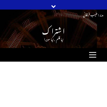
Ski
مدیر : طیب فرقانی
t
ا شترا ک
conten
نیا قلم ، نیا سویرا