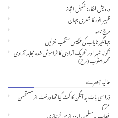
درویش فنکار: شکیل اعجاز
ظہیر انور کا شعری جہان
مرچ نامہ
جہانگیر نایاب کی پچیس متخب غزلیں
آکولہ شہر اور تحریک آزادی کا فراموش شدہ مجاہدِ آزادی
محمد یعقوب (رح)
حالیہ تبصرے
ذرا سی بات پہ آنگن کا کٹ گیا تھا درخت
از
مستحسن
عزم
خطاب بہ معلمین اردو
از
م خ نیازی