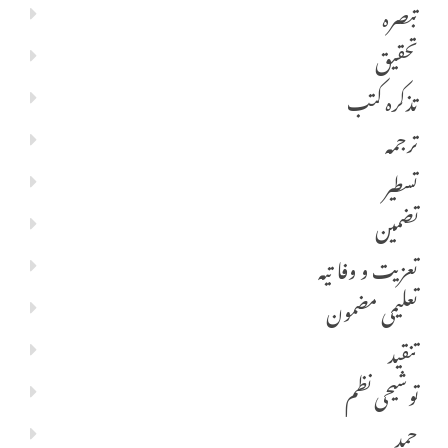
تبصرہ
تحقیق
تذکرہ کتب
ترجمہ
تسطیر
تضمین
تعزیت و وفا تیہ
تعلیمی مضمون
تنقید
توشیحی نظم
حمد