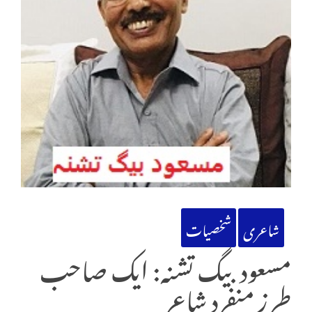
شاعری
شخصیات
مسعود بیگ تشنہ: ایک صاحب
طرز منفرد شاعر