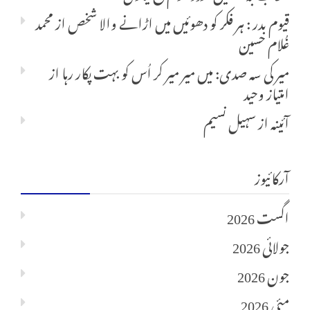
قیوم بدر : ہر فکر کو دھوئیں میں اڑانے والا شخص
از
محمد
غُلام حسین
میر کی سہ صدی: میں میر میر کر اُس کو بہت پکار رہا
از
امتیاز وحید
آئینہ
از
سہیل نسیم
آرکائیوز
اگست 2026
جولائی 2026
جون 2026
مئی 2026