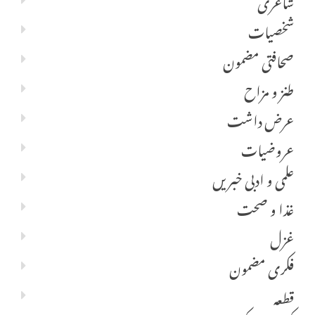
شاعری
شخصیات
صحافتی مضمون
طنز و مزاح
عرض داشت
عروضیات
علمی و ادبی خبریں
غذا و صحت
غزل
فکری مضمون
قطعہ