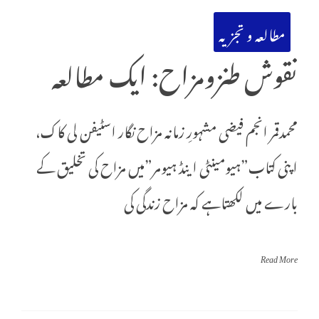
مطالعہ و تجزیہ
نقوش طنزومزاح: ایک مطالعہ
محمدقمر انجم فیضی مشہورِ زمانہ مزاح نگار اسٹیفن لی کاک،
اپنی کتاب”ہیومینٹی اینڈ ہیومر”میں مزاح کی تخلیق کے
بارے میں لکھتاہے کہ مزاح زندگی کی
Read More