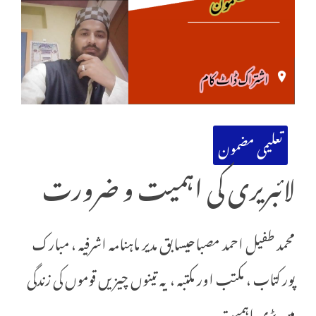
تعلیمی مضمون
لائبریری کی اہمیت و ضرورت
محمد طفیل احمد مصباحیسابق مدیر ماہنامہ اشرفیہ ، مبارک
پور کتاب ، مکتب اور مکتبہ ، یہ تینوں چیزیں قوموں کی زندگی
میں بڑی اہمیت