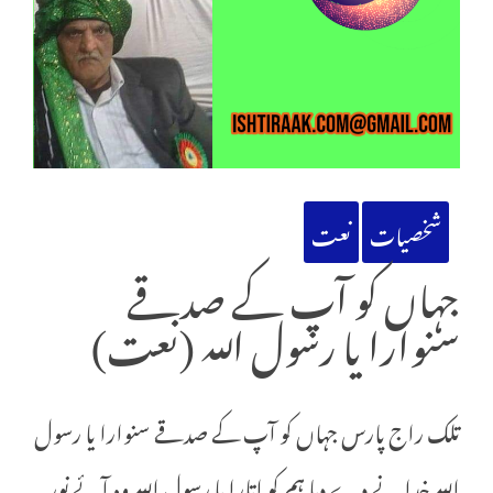
شخصیات
نعت
جہاں کو آپ کے صدقے
سنوارا یا رسول اللہ (نعت)
تلک راج پارس جہاں کو آپ کے صدقے سنوارا یا رسول
اللہ خدا نے دے دیا ہم کو اتارا یا رسول اللہ وہ آئے نور