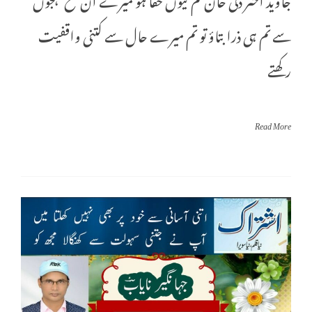
سے تم ہی ذرا بتاؤ تو تم میرے حال سے کتنی واقفیت
رکھتے
Read More