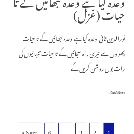
وعدہ کیا ہے وعدہ نبھائیں گے تا
حیات (غزل)
نورالدین ثانی وعدہ کیا ہے وعدہ نبھائیں گے تا حیات
پھولوں سے تیری راہ سجائیں گے تا حیات تنہائیوں کی
رات یوں روشن کریں گے
Read More
Next »
6
…
3
2
1