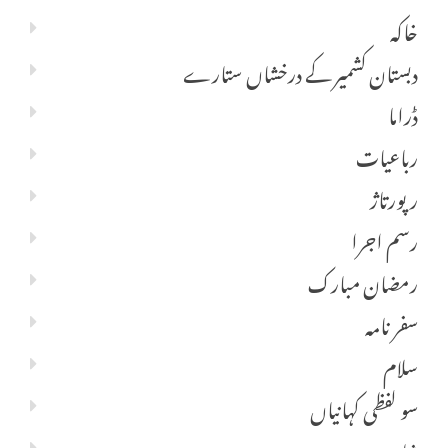
خاکہ
دبستان کشمیر کے درخشاں ستارے
ڈراما
رباعیات
رپورتاژ
رسم اجرا
رمضان مبارک
سفر نامہ
سلام
سو لفظی کہانیاں