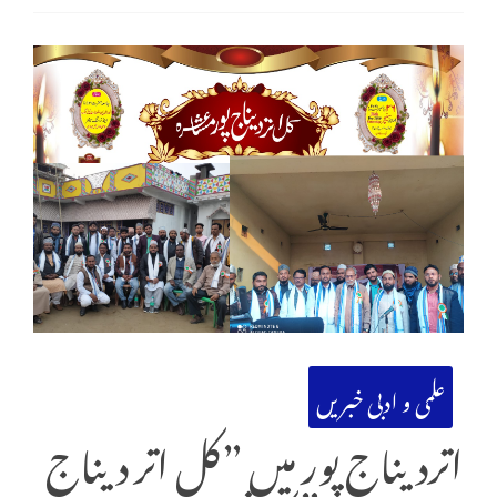
علمی و ادبی خبریں
اتردیناج پور میں ”کل اتر دیناج