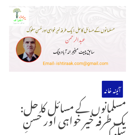
آئینہ خانہ
مسلمانوں کے مسائل کا حل:
یک طرفہ خیر خواہی اور حُسنِ
سلوک