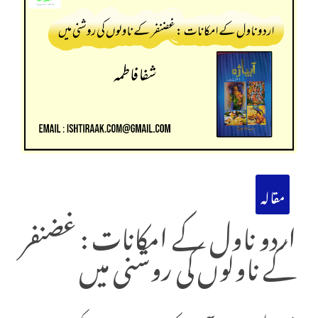
مقالہ
اردو ناول کے امکانات : غضنفر
کے ناولوں کی روشنی میں