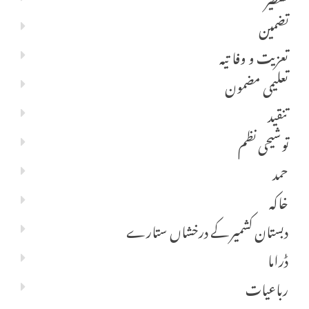
تضمین
تعزیت و وفا تیہ
تعلیمی مضمون
تنقید
توشیحی نظم
حمد
خاکہ
دبستان کشمیر کے درخشاں ستارے
ڈراما
رباعیات