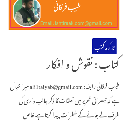
تذکرہ کتب
کتاب : نقوش و افکار
طیب فرقانی رابطہ: ali1taiyab@gmail.com میرا خیال
ہے کہ تبصراتی تحریر میں تعلقات کا ذکر جانب داری کی
طرف لے جانے کے خطرات پیدا کرتا ہے.خاص