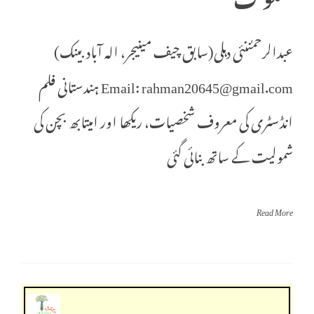
عبدالرحمٰننئی دہلی(سابق چیف مینیجر، الہ آباد بینک)
Email: rahman20645@gmail.com ہندستانی فلم
انڈسٹری کی معروف شخصیات، ریکھا اور امیتابھ بچن کی
شمولیت کے ساتھ بنائی گئی
Read More