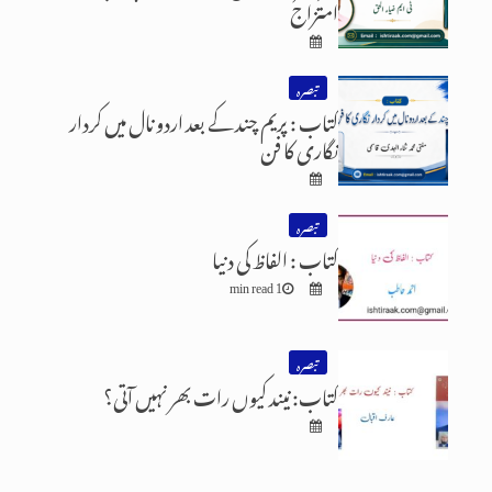
امتزاج
تبصرہ
کتاب : پریم چند کے بعد اردو نال میں کردار
نگاری کا فن
تبصرہ
کتاب : الفاظ کی دنیا
1 min read
تبصرہ
کتاب: نیند کیوں رات بھر نہیں آتی؟