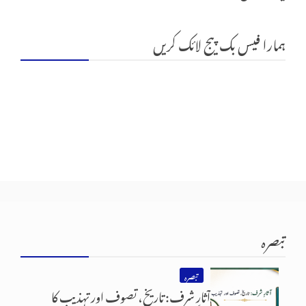
ہمارا فیس بک پیج لائک کریں
تبصرہ
تبصرہ
آثارِ شرف: تاریخ، تصوف اور تہذیب کا