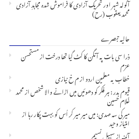
آکولہ شہر اور تحریک آزادی کا فراموش شدہ مجاہدِ آزادی
محمد یعقوب (رح)
حالیہ تبصرے
ذرا سی بات پہ آنگن کا کٹ گیا تھا درخت
از
مستحسن
عزم
خطاب بہ معلمین اردو
از
م خ نیازی
قیوم بدر : ہر فکر کو دھوئیں میں اڑانے والا شخص
از
محمد
غُلام حسین
میر کی سہ صدی: میں میر میر کر اُس کو بہت پکار رہا
از
امتیاز وحید
آئینہ
از
سہیل نسیم