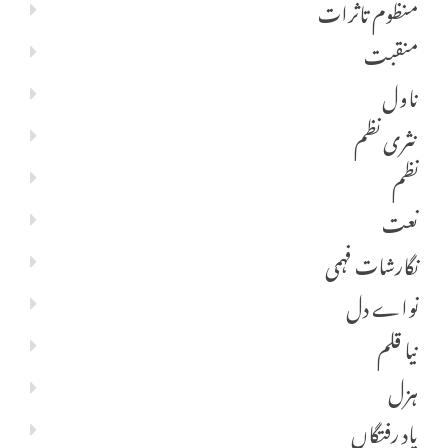
منظوم تاثرات
منقبت
ناول
نثری نظم
نظم
نعت
نگارشات فہمی
نواے دل
نیا قلم
ہزل
یاد رفتگاں