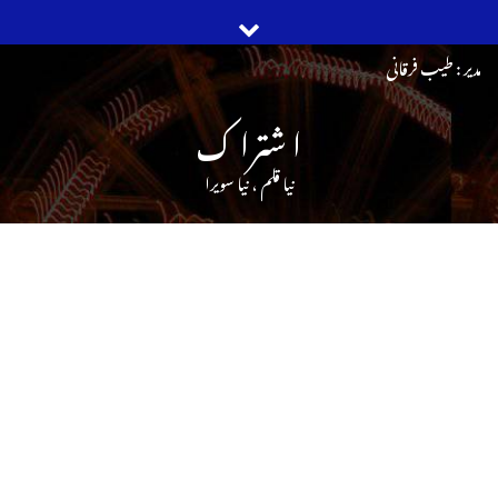
Ski
مدیر : طیب فرقانی
t
ا شترا ک
conten
نیا قلم ، نیا سویرا