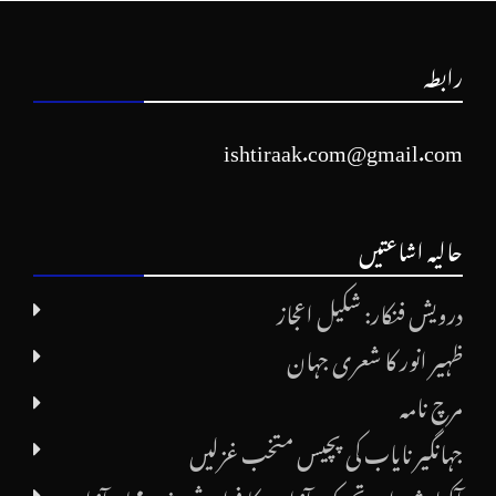
رابطہ
ishtiraak.com@gmail.com
حالیہ اشاعتیں
درویش فنکار: شکیل اعجاز
ظہیر انور کا شعری جہان
مرچ نامہ
جہانگیر نایاب کی پچیس متخب غزلیں