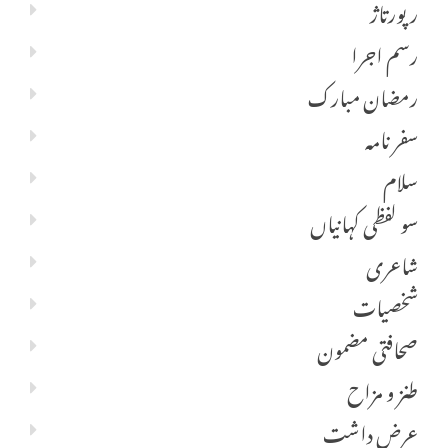
رپورتاژ
رسم اجرا
رمضان مبارک
سفر نامہ
سلام
سو لفظی کہانیاں
شاعری
شخصیات
صحافتی مضمون
طنز و مزاح
عرض داشت