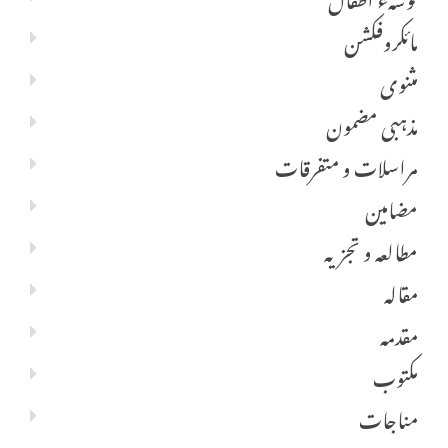
مائکروفکشن
مثنوی
مذہبی مضمون
مراسلات و متفرقات
مضامین
مطالعہ و تجزیہ
مقالہ
مقدمہ
مکتوب
مناجات