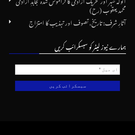
آکولہ شہر اور تحریک آزادی کا فراموش شدہ مجاہدِ آزادی
محمد یعقوب (رح)
آثارِ شرف: تاریخ، تصوف اور تہذیب کا امتزاج
ہمارے نیوز لیٹر کو سبسکرائب کریں