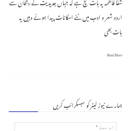
شفا فاطمہ یہ بات سچ ہے کہ جہاں جدیدیت کے رجحان سے
اردو شعر و ادب میں نئے امکانات پیدا ہوئے وہیں یہ
بات بھی
Read More
ہمارے نیوز لیٹر کو سبسکرائب کریں