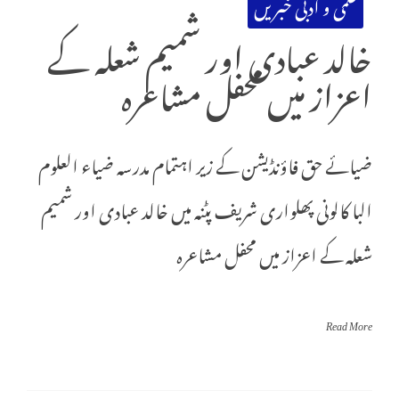
علمی و ادبی خبریں
خالد عبادی اور شمیم شعلہ کے
اعزاز میں محفل مشاعرہ
ضیائے حق فاؤنڈیشن کے زیر اہتمام مدرسہ ضیاء العلوم
البا کالونی پھلواری شریف پٹنہ میں خالد عبادی اور شمیم
شعلہ کے اعزاز میں محفل مشاعرہ
Read More