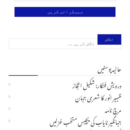
تلاش
کریں
حالیہ پوسٹیں
برائے:
درویش فنکار: شکیل اعجاز
ظہیر انور کا شعری جہان
مرچ نامہ
جہانگیر نایاب کی پچیس متخب غزلیں