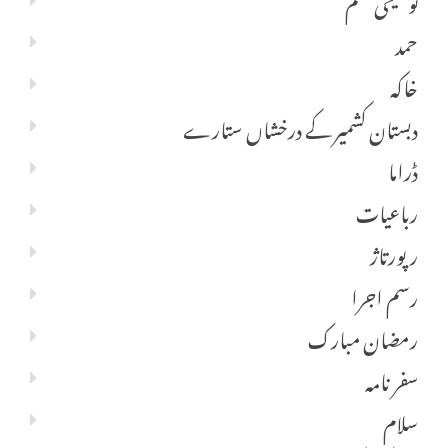
حمد
خاکہ
دبستان کشمیر کے درخشاں ستارے
ڈراما
رباعیات
رپورتاژ
رسم اجرا
رمضان مبارک
سفر نامہ
سلام