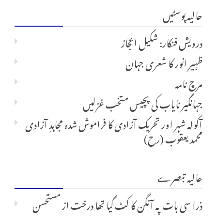
حالیہ پوسٹیں
برائے:
درویش فنکار: شکیل اعجاز
ظہیر انور کا شعری جہان
مرچ نامہ
جہانگیر نایاب کی پچیس متخب غزلیں
آکولہ شہر اور تحریک آزادی کا فراموش شدہ مجاہدِ آزادی
محمد یعقوب (رح)
حالیہ تبصرے
ذرا سی بات پہ آنگن کا کٹ گیا تھا درخت
از
مستحسن