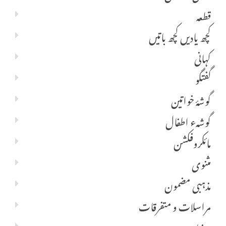
قطعہ
کچھ یادیں کچھ باتیں
کہانی
گفتگو
گوشۂ خواتین
گوشہء اطفال
مائکروفکشن
مثنوی
مذہبی مضمون
مراسلات و متفرقات
مضامین