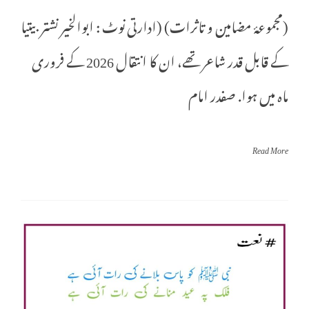
(مجموعۂ مضامین و تاثرات) (ادارتی نوٹ : ابوالخیر نشتر بیتیا
کے قابل قدر شاعر تھے، ان کا انتقال 2026 کے فروری
ماہ میں ہوا. صفدر امام
Read More