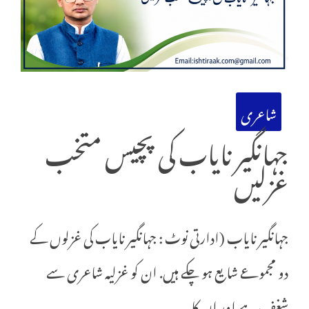
شاعری
جہانگیر نایاب کی پچیس متخب
غزلیں
جہانگیر نایاب (ادارتی نوٹ : جہانگیر نایاب کی غزلوں کے
دو مجموعے شایع ہو چکے ہیں. ان کو غزلیہ شاعری سے
شغف ہے اور ان کا