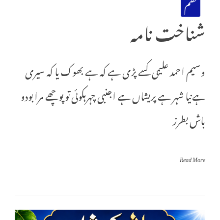
نظم
شناخت نامہ
وسیم احمد علیمی کسے پڑی ہے کہ ہے بھوک یا کہ سیری
ہےنیا شہر ہے پریشاں ہے اجنبی چہرہکوئی تو پوچھے مرا بودو
باش بطرز
Read More