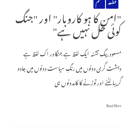
قطعہ
نظم
"امن کا ہو کاروبار" اور "جنگ
کوئی حل نہیں ہے"
مسعود بیگ تشنہ ایک لفظ ہے جنگاور اک لفظ ہے
دہشت گری دونوں میں رنگِ سیاست دونوں میں جادو
گریبانٹنے اور توڑنے کا کامدونوں ہی
Read More