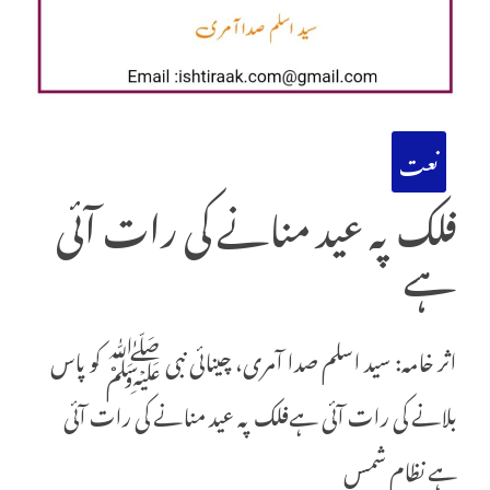
نعت
فلک پہ عید منانے کی رات آئی
ہے
اثر خامہ: سید اسلم صدا آمری، چینائی نبی ﷺ کو پاس
بلانے کی رات آئی ہےفلک پہ عید منانے کی رات آئی
ہے نظام شمس