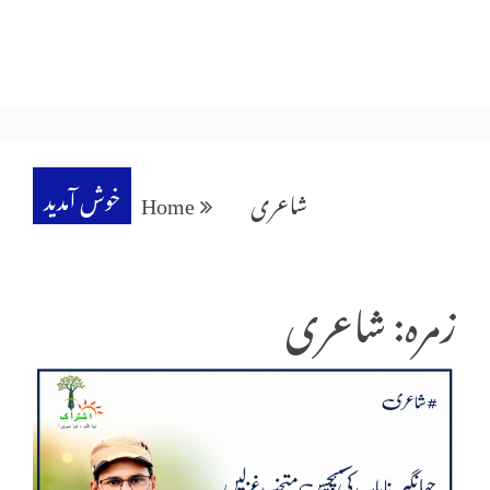
خوش آمدید
شاعری
Home
زمرہ: شاعری