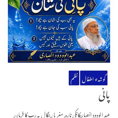
گوشہء اطفال
نظم
پانی
عبد الودود انصاریکانکی نارہ, مغربی بنگال یہ رب کا فرمان