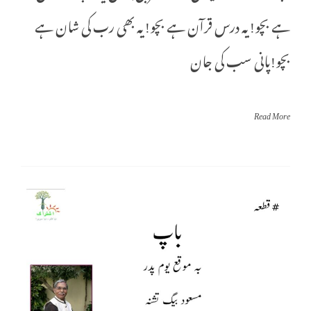
ہے بچو!یہ درس قرآن ہے بچو!یہ بھی رب کی شان ہے
بچو!پانی سب کی جان
Read More