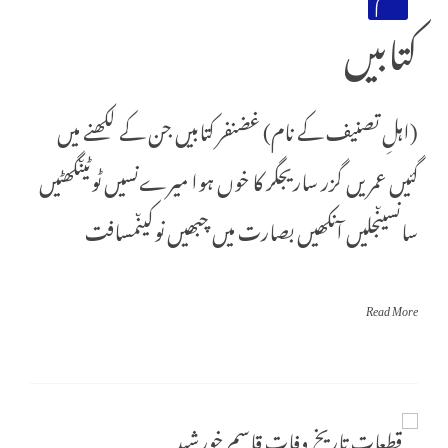
کتابیں
(اہلِ تصنیف کے نام) غضنفر کتابیں جن کے لکھنے میں
گئیں عمریں گزر ساریجگر کا خوں ہوا میرےنسیں ٹوٹیںگھٹیں
سانسیںجلیں آنکھیں بصارت میں چبھیں نوکیںمسافت
Read More