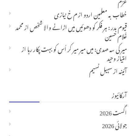
عزم
خطاب بہ معلمین اردو
از
م خ نیازی
قیوم بدر : ہر فکر کو دھوئیں میں اڑانے والا شخص
از
محمد
غُلام حسین
میر کی سہ صدی: میں میر میر کر اُس کو بہت پکار رہا
از
امتیاز وحید
آئینہ
از
سہیل نسیم
آرکائیوز
اگست 2026
جولائی 2026