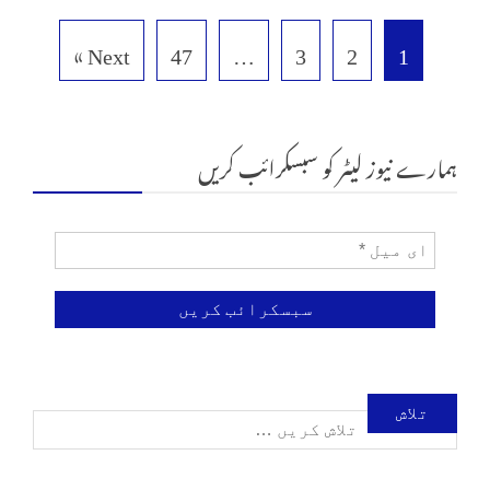
Next »
47
…
3
2
1
ہمارے نیوز لیٹر کو سبسکرائب کریں
تلاش
کریں