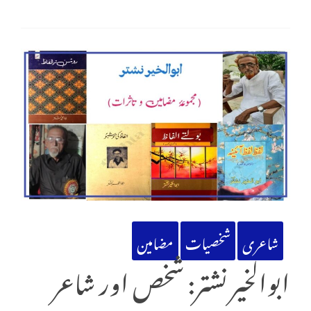
شاعری
شخصیات
مضامین
ابوالخیر نشتر: شخص اور شاعر