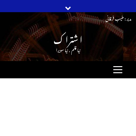
Ski
مدیر : طیب فرقانی
t
ا شترا ک
conten
نیا قلم ، نیا سویرا