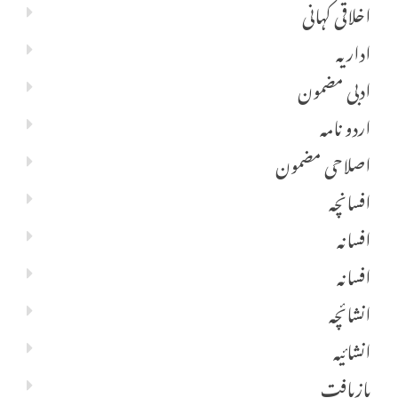
اخلاقی کہانی
اداریہ
ادبی مضمون
اردو نامہ
اصلاحی مضمون
افسانچہ
افسانہ
افسانہ
انشائچہ
انشائیہ
بازیافت