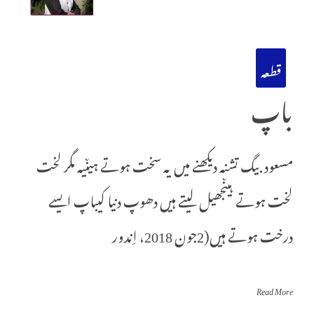
قطعہ
باپ
مسعود بیگ تشنہ دیکھنے میں یہ سخت ہوتے ہیںیہ مگر لخت
لخت ہوتے ہیںجھیل لیتے ہیں دھوپ دنیا کیباپ ایسے
درخت ہوتے ہیں(2جون 2018، اِندور
Read More