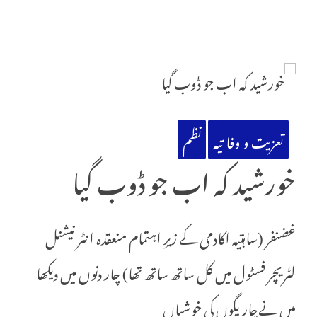
تعزیت و وفا تیہ
نظم
خورشید کہ اب جو ڈوب گیا
غضنفر (ساہتیہ اکادمی کے زیرِ اہتمام منعقدہ انٹر نیشنل
لٹریچر فسٹول میں کل ساتھ ساتھ تھا) چار دنوں میں دیکھا
میں نےچار یگوں کی خوشیاں