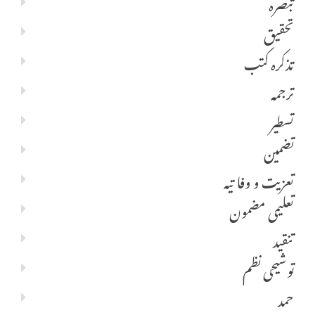
تبصرہ
تحقیق
تذکرہ کتب
ترجمہ
تسطیر
تضمین
تعزیت و وفا تیہ
تعلیمی مضمون
تنقید
توشیحی نظم
حمد