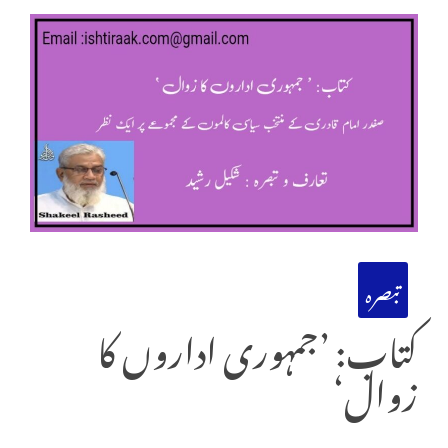
تبصرہ
کتاب: ’جمہوری اداروں کا
زوال‘