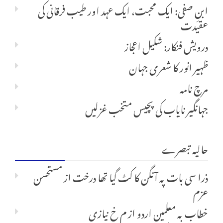
ابنِ صفی: ایک محبت، ایک عہد اور طیب فرقانی کی
عقیدت
درویش فنکار: شکیل اعجاز
ظہیر انور کا شعری جہان
مرچ نامہ
جہانگیر نایاب کی پچیس متخب غزلیں
حالیہ تبصرے
ذرا سی بات پہ آنگن کا کٹ گیا تھا درخت
از
مستحسن
عزم
خطاب بہ معلمین اردو
از
م خ نیازی