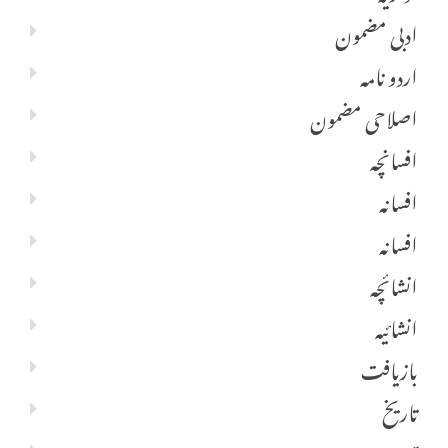
ادبی مضمون
اردو نامہ
اصلاحی مضمون
افسانچہ
افسانہ
افسانہ
انشائچہ
انشائیہ
بازیافت
تاریخ