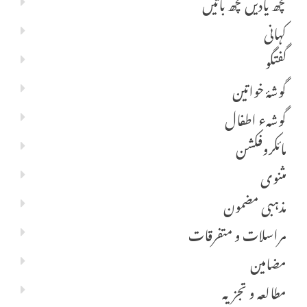
کچھ یادیں کچھ باتیں
کہانی
گفتگو
گوشۂ خواتین
گوشہء اطفال
مائکروفکشن
مثنوی
مذہبی مضمون
مراسلات و متفرقات
مضامین
مطالعہ و تجزیہ