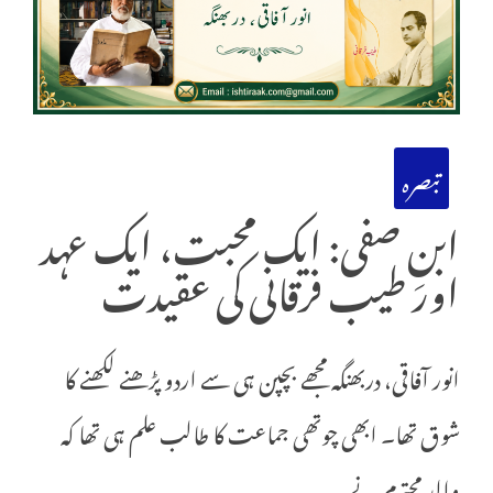
تبصرہ
ابنِ صفی: ایک محبت، ایک عہد
اور طیب فرقانی کی عقیدت
انور آفاقی، دربھنگہ مجھے بچپن ہی سے اردو پڑھنے لکھنے کا
شوق تھا۔ ابھی چوتھی جماعت کا طالب علم ہی تھا کہ
والدِ محترم نے