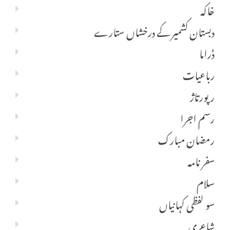
خاکہ
دبستان کشمیر کے درخشاں ستارے
ڈراما
رباعیات
رپورتاژ
رسم اجرا
رمضان مبارک
سفر نامہ
سلام
سو لفظی کہانیاں
شاعری