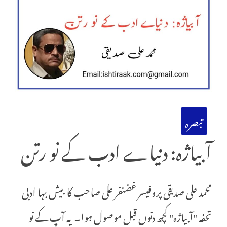
تبصرہ
آبیاژہ: دنیاے ادب کے نو رتن
محمد علی صدیقی پروفیسر غضنفر علی صاحب کا بیش بہا ادبی
تحفہ "آبیاژہ" کچھ دنوں قبل موصول ہوا۔ یہ آپ کے نو