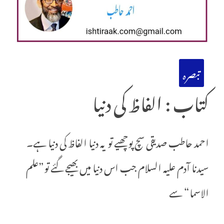
تبصرہ
کتاب : الفاظ کی دنیا
احمد حاطب صدیقی سچ پوچھیے تو یہ دنیا الفاظ کی دنیا ہے۔
سیدنا آدم علیہ السلام جب اس دنیا میں بھیجے گئے تو”علم
الاسما“ سے