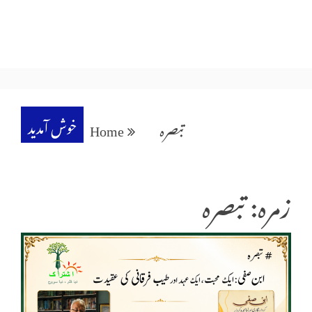
خوش آمدید
تبصرہ
Home
زمرہ: تبصرہ