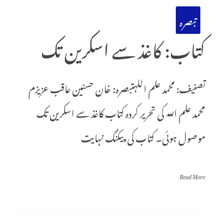
تبصرہ
کتاب: کاغذ سے اسکرین تک
تصنیف: محمد علم اللہتبصرہ: خان حسنین عاقب عزیزم
محمد علم اللہ کی تحریر کردہ کتاب کاغذ سے اسکرین تک
موصول ہوئی۔ کتاب کی پیکنگ نہایت
Read More