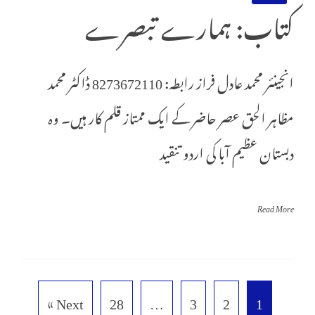
کتاب: ہمارے تبصرے
انجینئر محمد عادل فراز رابطہ: 8273672110 ڈاکٹر محمد
مظاہر الحق عصر حاضر کے ایک ممتاز قلم کار ہیں۔ وہ
دبستان عظیم آبا کی اردو تنقید
Read More
Next »
28
…
3
2
1