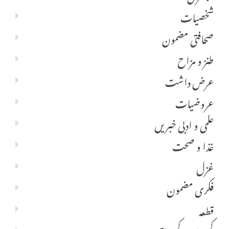
شخصیات
صحافتی مضمون
طنز و مزاح
عرض داشت
عروضیات
علمی و ادبی خبریں
غذا و صحت
غزل
فکری مضمون
قطعہ