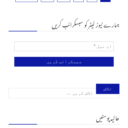
ہمارے نیوز لیٹر کو سبسکرائب کریں
تلاش
کریں
حالیہ پوسٹیں
برائے: