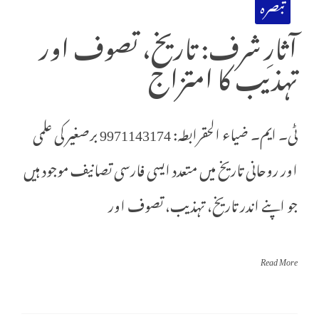
تبصرہ
آثارِ شرف: تاریخ، تصوف اور
تہذیب کا امتزاج
ٹی۔ ایم۔ ضیاء الحقرابطہ: 9971143174 برصغیر کی علمی
اور روحانی تاریخ میں متعدد ایسی فارسی تصانیف موجود ہیں
جو اپنے اندر تاریخ، تہذیب، تصوف اور
Read More