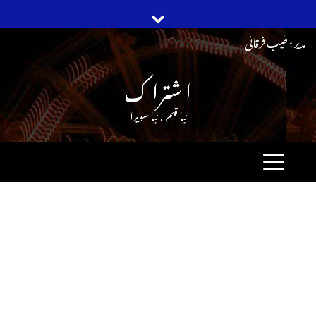
Ski
مدیر : طیب فرقانی
t
ا شترا ک
conten
نیا قلم ، نیا سویرا