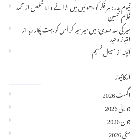
قیوم بدر : ہر فکر کو دھوئیں میں اڑانے والا شخص
از
محمد
غُلام حسین
میر کی سہ صدی: میں میر میر کر اُس کو بہت پکار رہا
از
امتیاز وحید
آئینہ
از
سہیل نسیم
آرکائیوز
اگست 2026
جولائی 2026
جون 2026
مئی 2026