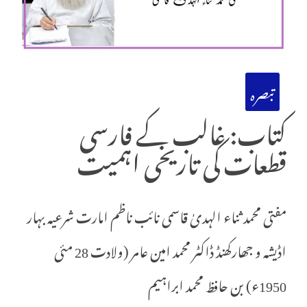
تبصرہ
کتاب: غالب کے فارسی
قطعات کی تاریخی اہمیت
مفتی محمد ثناء الہدیٰ قاسمی نائب ناظم امارت شرعیہ بہار
اڈیشہ و جھارکھنڈ ڈاکٹر محمد امین عامر (ولادت 28 مئی
1950ء) بن حافظ محمد ابراہیم