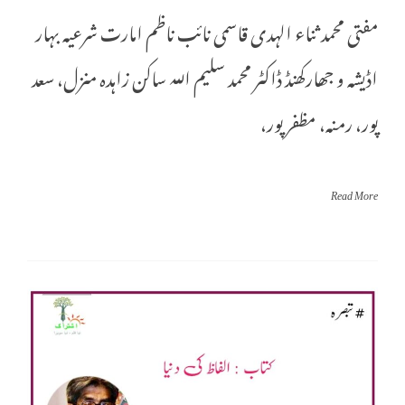
مفتی محمد ثناء الہدی قاسمی نائب ناظم امارت شرعیہ بہار
اڈیشہ و جھارکھنڈ ​ڈاکٹر محمد سلیم اللہ ساکن زاہدہ منزل، سعد
پور، رمنہ، مظفر پور،
Read More