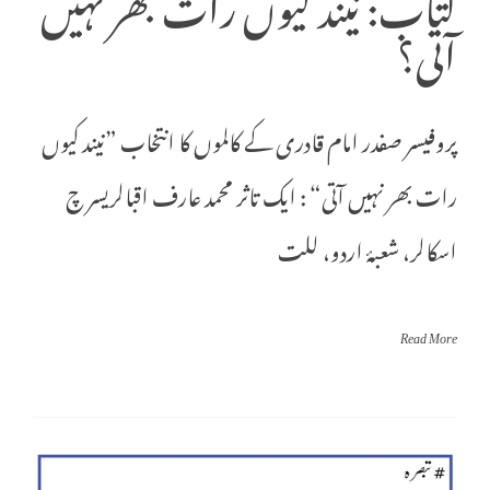
کتاب: نیند کیوں رات بھر نہیں
آتی؟
پروفیسر صفدر امام قادری کے کالموں کا انتخاب ”نیند کیوں
رات بھر نہیں آتی“ : ایک تاثر محمد عارف اقبالریسر چ
اسکالر، شعبۂ اردو، للت
Read More