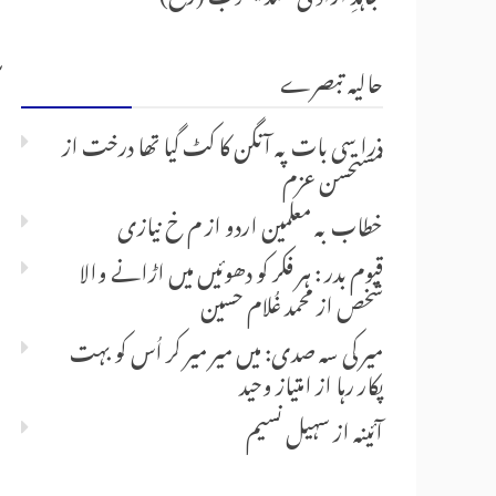
حالیہ تبصرے
ذرا سی بات پہ آنگن کا کٹ گیا تھا درخت
از
مستحسن عزم
خطاب بہ معلمین اردو
از
م خ نیازی
قیوم بدر : ہر فکر کو دھوئیں میں اڑانے والا
شخص
از
محمد غُلام حسین
میر کی سہ صدی: میں میر میر کر اُس کو بہت
پکار رہا
از
امتیاز وحید
آئینہ
از
سہیل نسیم