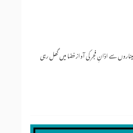
اروں سے اذانِ فجر کی آواز فضا میں گھل رہی