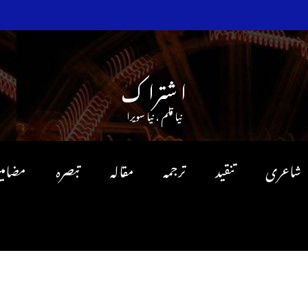
ا شترا ک
نیا قلم ، نیا سویرا
شاعری
تنقید
ترجمہ
مقالہ
تبصرہ
مضامی