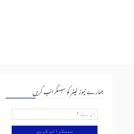
ہمارے نیوز لیٹر کو سبسکرائب کریں