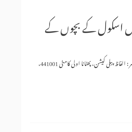
مڈل اسکول کے بچوں کے
مصنف : متین اچل پوری صفحات : 152قیمت : 150/ روپے ناشر : الفاظ پبلی کیشن، پھٹانا اولی کامٹی 441001،