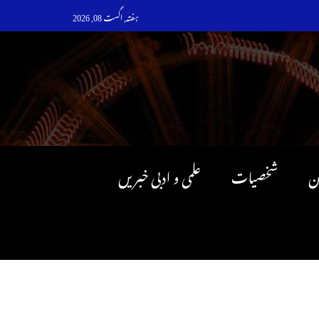
ہفتہ, اگست 08, 2026
ن
شخصیات
علمی و ادبی خبریں