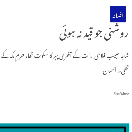
افسانہ
روشنی جو قید نہ ہوئی
شاہد حبیب فلاحی رات کے آخری پہر کا سکوت تھا، حرمِ مکہ کے مین
تھی۔ آسمان
Read More