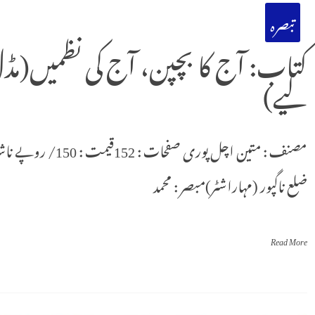
تبصرہ
کتاب: آج کا بچپن، آج کی نظمیں(
لیے)
ضلع ناگپور (مہاراشٹر)مبصر : محمد
Read More