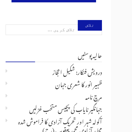
تلاش
کریں
حالیہ پوسٹیں
برائے:
درویش فنکار: شکیل اعجاز
ظہیر انور کا شعری جہان
مرچ نامہ
جہانگیر نایاب کی پچیس متخب غزلیں
آکولہ شہر اور تحریک آزادی کا فراموش شدہ
مجاہدِ آزادی محمد یعقوب (رح)