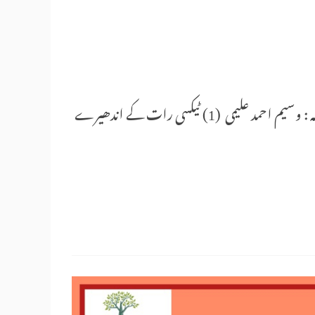
افسانہ نگار : پروفیسر لوئی علی خلیل (قطر یونی ورسٹی) عربی سے ترجمہ : وسیم احمد علیمی (1) ٹیکسی رات کے اندھیرے