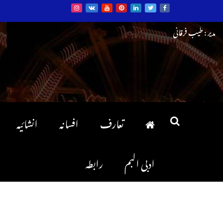
Ski
مدیر : طیب فرقانی
t
conten
تعارف
افسانہ
انشائیہ
ادبی البم
رابطہ