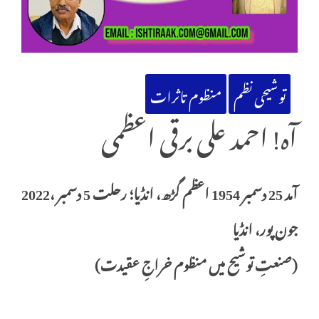
توشیحی نظم
منظوم تاثرات
آہ! احمد علی برقی اعظمی
آمد 25 دسمبر 1954 اعظم گڑھ، انڈیا؛ رحلت 5 دسمبر ،2022
جون پور، انڈیا
(صنعتِ توشیح میں منظوم خراجِ عقیدت)