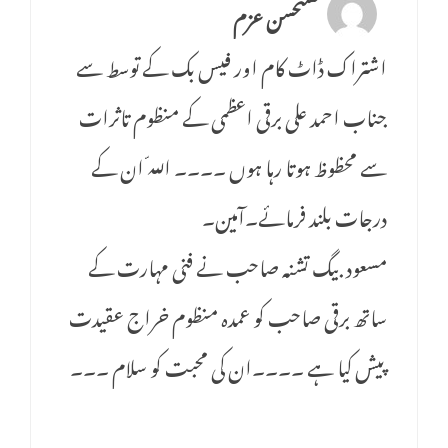
مستحسن عزم
اشتراک ڈاٹ کام اور فیس بک کے توسط سے
جناب احمد علی برقی اعظمی کے منظوم تاثرات
سے محظوظ ہوتا رہا ہوں ۔۔۔۔ اللّہ ان کے
درجات بلند فرمائے۔آمین۔
مسعود بیگ تشنہ صاحب نے فنی مہارت کے
ساتھ برقی صاحب کو عمدہ منظوم خراج عقیدت
پیش کیا ہے ۔۔۔۔ان کی محبت کو سلام ۔۔۔