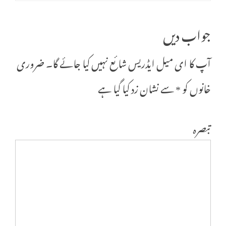
جواب دیں
آپ کا ای میل ایڈریس شائع نہیں کیا جائے گا۔
ضروری
خانوں کو
*
سے نشان زد کیا گیا ہے
تبصرہ