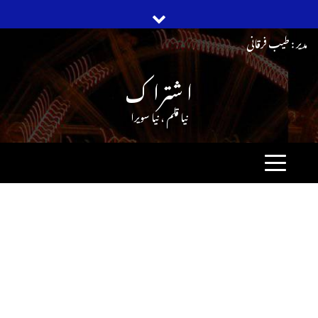
Ski
مدیر : طیب فرقانی
t
ا شترا ک
conten
نیا قلم ، نیا سویرا