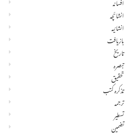
افسانہ
انشائچہ
انشائیہ
بازیافت
تاریخ
تبصرہ
تحقیق
تذکرہ کتب
ترجمہ
تسطیر
تضمین