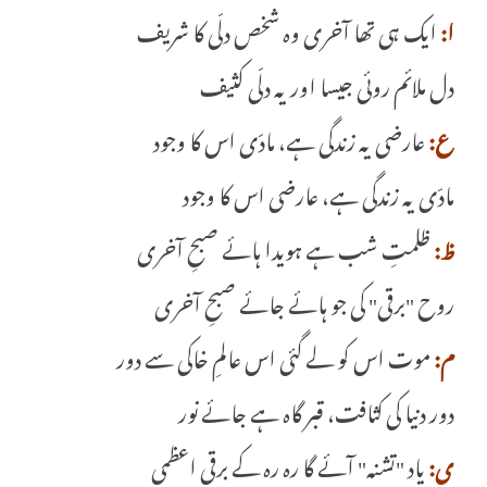
ا:
ایک ہی تھا آخری وہ شخص دلّی کا شریف
دل ملائم روئی جیسا اور یہ دلّی کثیف
ع:
عارضی یہ زندگی ہے، مادّی اس کا وجود
مادّی یہ زندگی ہے، عارضی اس کا وجود
ظ:
ظلمتِ شب ہے ہویدا ہائے صبحِ آخری
روح "برقی" کی جو ہائے جائے صبحِ آخری
م:
موت اس کو لے گئی اس عالمِ خاکی سے دور
دور دنیا کی کثافت، قبر گاہ ہے جائے نور
ی:
یاد "تشنہ" آئے گا رہ رہ کے برقی اعظمی