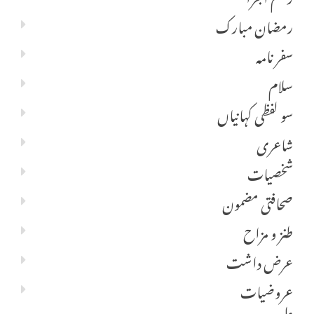
رمضان مبارک
سفر نامہ
سلام
سو لفظی کہانیاں
شاعری
شخصیات
صحافتی مضمون
طنز و مزاح
عرض داشت
عروضیات