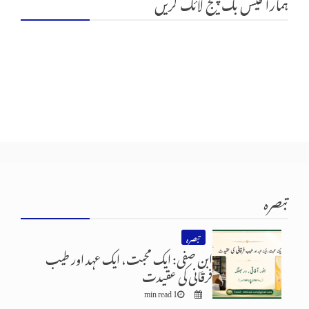
ہمارا فیس بک پیج لائک کریں
تبصرہ
تبصرہ
ابنِ صفی: ایک محبت، ایک عہد اور طیب
فرقانی کی عقیدت
1 min read