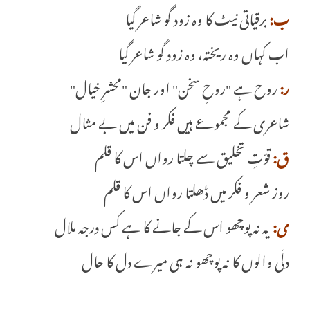
ب:
برقیاتی نیٹ کا وہ زود گو شاعر گیا
اب کہاں وہ ریختہ، وہ زود گو شاعر گیا
ر:
روح ہے "روحِ سخن" اور جان "محشرِ خیال"
شاعری کے مجموعے ہیں فکر و فن میں بے مثال
ق:
قوّتِ تخلیق سے چلتا رواں اس کا قلم
روز شعر و فکر میں ڈھلتا رواں اس کا قلم
ی:
یہ نہ پوچھو اس کے جانے کا ہے کس درجہ ملال
دلّی والوں کا نہ پوچھو نہ ہی میرے دل کا حال