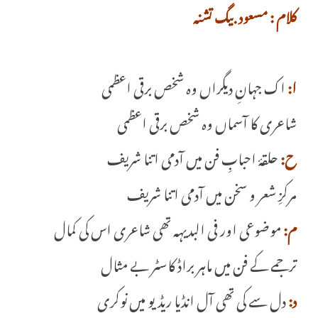
کلام : مسعود بیگ تشنہ
ا:
اک جہانِ دیگراں وہ شخص برقی اعظمی
شاعری کا آسماں وہ شخص برقی اعظمی
ح:
حلقۂ احبابِ فن میں آدمی اتنا شریف
مرکزِ شعر و سخن میں آدمی اتنا شریف
م:
موضوعی اور فی البدیہہ تھی شاعری اس کی کمال
ترجمے کے فن میں ماہر براڈ کاسٹر بے مثال
د:
دل سے کی تھی آل انڈیا ریڈیو میں نوکری