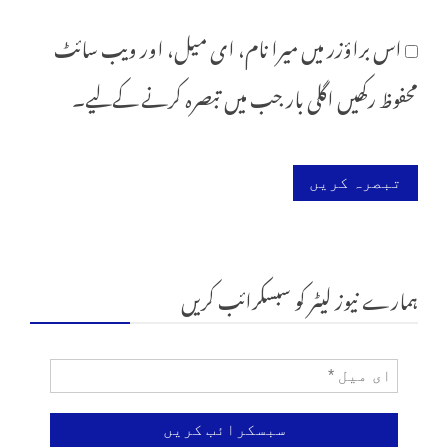
اس براؤزر میں میرا نام، ای میل، اور ویب سائٹ
محفوظ رکھیں اگلی بار جب میں تبصرہ کرنے کےلیے۔
ہمارے نیوز لیٹر کو سبسکرائب کریں