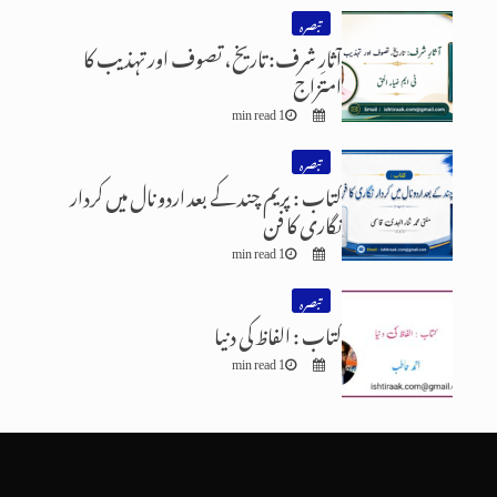
تبصرہ
آثارِ شرف: تاریخ، تصوف اور تہذیب کا
امتزاج
1 min read
تبصرہ
کتاب : پریم چند کے بعد اردو نال میں کردار
نگاری کا فن
1 min read
تبصرہ
کتاب : الفاظ کی دنیا
1 min read