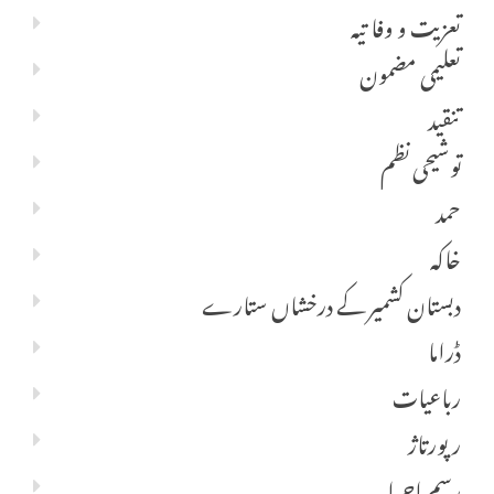
تعزیت و وفا تیہ
تعلیمی مضمون
تنقید
توشیحی نظم
حمد
خاکہ
دبستان کشمیر کے درخشاں ستارے
ڈراما
رباعیات
رپورتاژ
رسم اجرا