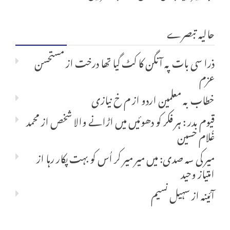
حالیہ تبصرے
ذرا سی بات پہ آنگن کا کٹ گیا تھا درخت
از
مستحسن
عزم
خطاب بہ معلمین اردو
از
م خ نیازی
قیوم بدر : ہر فکر کو دھوئیں میں اڑانے والا شخص
از
محمد
غُلام حسین
میر کی سہ صدی: میں میر میر کر اُس کو بہت پکار رہا
از
امتیاز وحید
آئینہ
از
سہیل نسیم