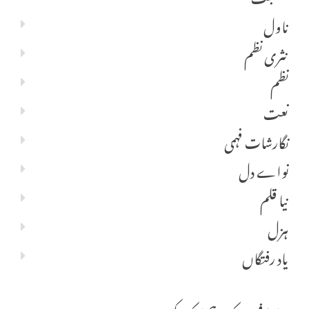
ناول
نثری نظم
نظم
نعت
نگارشات فہمی
نواے دل
نیا قلم
ہزل
یاد رفتگاں