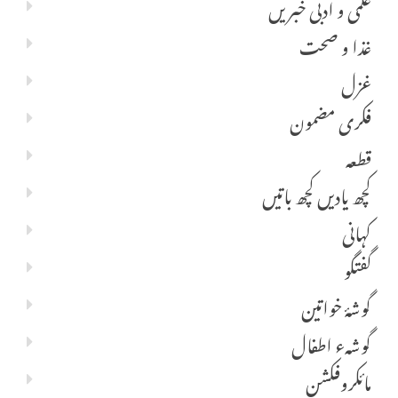
علمی و ادبی خبریں
غذا و صحت
غزل
فکری مضمون
قطعہ
کچھ یادیں کچھ باتیں
کہانی
گفتگو
گوشۂ خواتین
گوشہء اطفال
مائکروفکشن