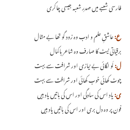
فارسی شعبے میں صدرِ شعبہ جیسی چاکری
ع:
عاشقِ علم و ادب وہ زود گو تھا بے مثال
برقیاتی نیٹ کا صارف وہ شاعر باکمال
ل:
لَو لگائی بے نیازی اور شرافت سے بہت
چوٹ کھائی خوب کھائی اور شرافت سے بہت
ی:
یاد اس کی سادگی اور اس کی باتیں یاد ہیں
فون پر وہ دل بری اور اس کی باتیں یاد ہیں