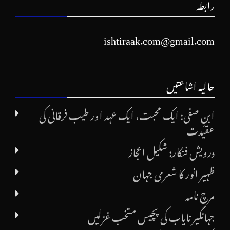
رابطہ
ishtiraak.com@gmail.com
حالیہ اشاعتیں
ابنِ صفی: ایک محبت، ایک عہد اور طیب فرقانی کی
عقیدت
درویش فنکار: شکیل اعجاز
ظہیر انور کا شعری جہان
مرچ نامہ
جہانگیر نایاب کی پچیس متخب غزلیں