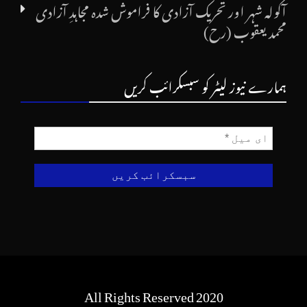
آکولہ شہر اور تحریک آزادی کا فراموش شدہ مجاہدِ آزادی
محمد یعقوب (رح)
ہمارے نیوز لیٹر کو سبسکرائب کریں
All Rights Reserved 2020