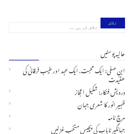
تلاش
کریں
حالیہ پوسٹیں
برائے:
ابنِ صفی: ایک محبت، ایک عہد اور طیب فرقانی کی
عقیدت
درویش فنکار: شکیل اعجاز
ظہیر انور کا شعری جہان
مرچ نامہ
جہانگیر نایاب کی پچیس متخب غزلیں