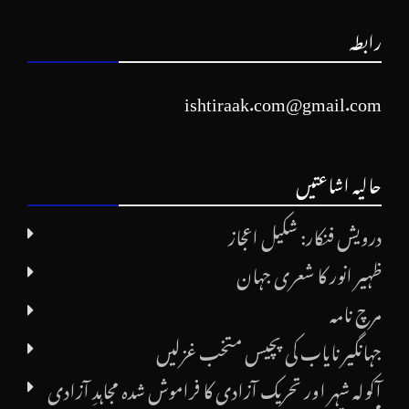
رابطہ
ishtiraak.com@gmail.com
حالیہ اشاعتیں
درویش فنکار: شکیل اعجاز
ظہیر انور کا شعری جہان
مرچ نامہ
جہانگیر نایاب کی پچیس متخب غزلیں
آکولہ شہر اور تحریک آزادی کا فراموش شدہ مجاہدِ آزادی