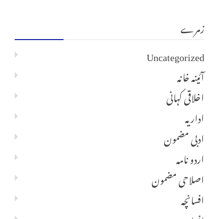
زمرے
Uncategorized
آئینہ خانہ
اخلاقی کہانی
اداریہ
ادبی مضمون
اردو نامہ
اصلاحی مضمون
افسانچہ
افسانہ