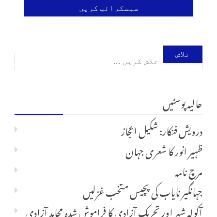
تلاش
کریں
حالیہ پوسٹیں
برائے:
درویش فنکار: شکیل اعجاز
ظہیر انور کا شعری جہان
مرچ نامہ
جہانگیر نایاب کی پچیس متخب غزلیں
آکولہ شہر اور تحریک آزادی کا فراموش شدہ مجاہدِ آزادی