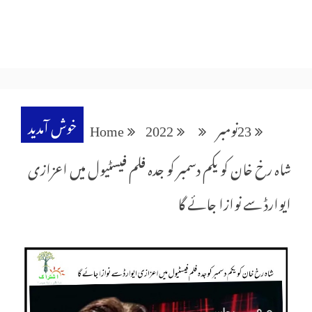
خوش آمدید
23
نومبر
2022
Home
شاہ رخ خان کو یکم دسمبر کو جدہ فلم فیسٹیول میں اعزازی
ایوارڈ سے نوازا جائے گا