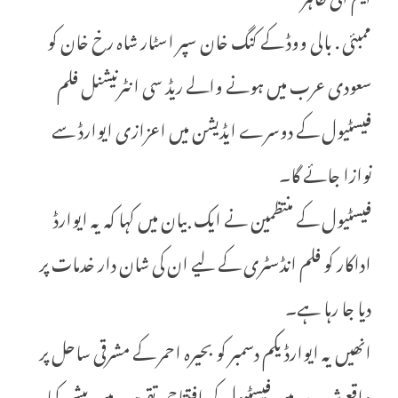
ممبئی . بالی ووڈ کے کنگ خان سپر اسٹار شاہ رخ خان کو
سعودی عرب میں ہونے والے ریڈ سی انٹرنیشنل فلم
فیسٹیول کے دوسرے ایڈیشن میں اعزازی ایوارڈ سے
نوازا جائے گا۔
فیسٹیول کے منتظمین نے ایک بیان میں کہا کہ یہ ایوارڈ
اداکار کو فلم انڈسٹری کے لیے ان کی شان دار خدمات پر
دیا جا رہا ہے۔
انھیں یہ ایوارڈ یکم دسمبر کو بحیرہ احمر کے مشرقی ساحل پر
واقع شہر جدہ میں فیسٹیول کی افتتاحی تقریب میں پیش کیا