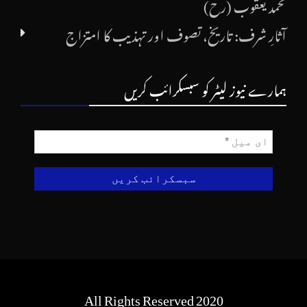
محمد یعقوب (رح)
آثارِ شرف: تاریخ، تصوف اور تہذیب کا امتزاج
ہمارے نیوز لیٹر کو سبسکرائب کریں
All Rights Reserved 2020