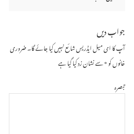
جواب دیں
آپ کا ای میل ایڈریس شائع نہیں کیا جائے گا۔
ضروری
خانوں کو
*
سے نشان زد کیا گیا ہے
تبصرہ