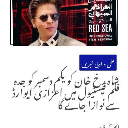
علمی و ادبی خبریں
شاہ رخ خان کو یکم دسمبر کو جدہ
فلم فیسٹیول میں اعزازی ایوارڈ
سے نوازا جائے گا
ایم آئی ظاہر