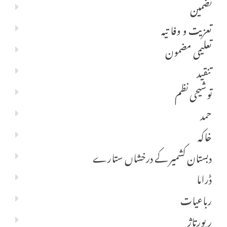
تضمین
تعزیت و وفا تیہ
تعلیمی مضمون
تنقید
توشیحی نظم
حمد
خاکہ
دبستان کشمیر کے درخشاں ستارے
ڈراما
رباعیات
رپورتاژ