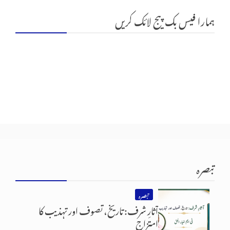
ہمارا فیس بک پیج لائک کریں
تبصرہ
تبصرہ
آثارِ شرف: تاریخ، تصوف اور تہذیب کا
امتزاج