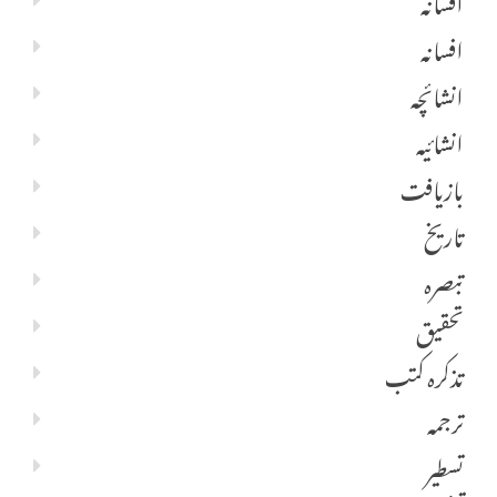
افسانہ
انشائچہ
انشائیہ
بازیافت
تاریخ
تبصرہ
تحقیق
تذکرہ کتب
ترجمہ
تسطیر