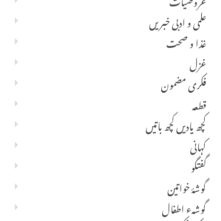
علمی و ادبی خبریں
غذا و صحت
غزل
فکری مضمون
قطعہ
کچھ یادیں کچھ باتیں
کہانی
گفتگو
گوشۂ خواتین
گوشہء اطفال