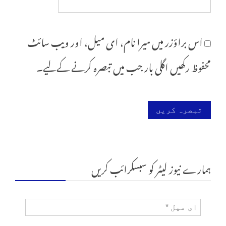
اس براؤزر میں میرا نام، ای میل، اور ویب سائٹ
محفوظ رکھیں اگلی بار جب میں تبصرہ کرنے کےلیے۔
ہمارے نیوز لیٹر کو سبسکرائب کریں