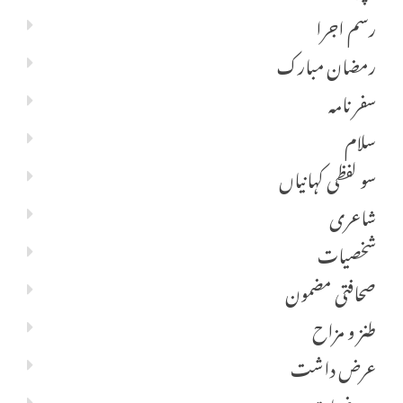
رسم اجرا
رمضان مبارک
سفر نامہ
سلام
سو لفظی کہانیاں
شاعری
شخصیات
صحافتی مضمون
طنز و مزاح
عرض داشت
عروضیات