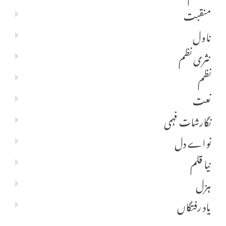
منقبت
ناول
نثری نظم
نظم
نعت
نگارشات فہمی
نواے دل
نیا قلم
ہزل
یاد رفتگاں