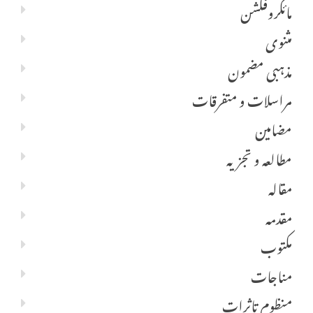
مائکروفکشن
مثنوی
مذہبی مضمون
مراسلات و متفرقات
مضامین
مطالعہ و تجزیہ
مقالہ
مقدمہ
مکتوب
مناجات
منظوم تاثرات