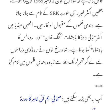
جنھیں اکثر غیر رسمی طور پر SRK کے نام سے جانا جاتا
ہے، ہندی فلموں کے مقبول اداکار ہیں۔ انھیں میڈیا میں
اکثر "بالی ووڈ کا بادشاہ"، "کنگ خان" اور "رومانس کا
بادشاہ" کہا جاتا ہے۔ شاہ رخ خان نے رومانوی ڈراموں
سے لے کر تھرلر تک 60 سے زیادہ ہندی فلموں میں کام کیا
ہے۔
***
آپ یہ بھی پڑھ سکتے ہیں :
صحافی ایم آئی ظاہر کا دورۂ
حیدرآباد