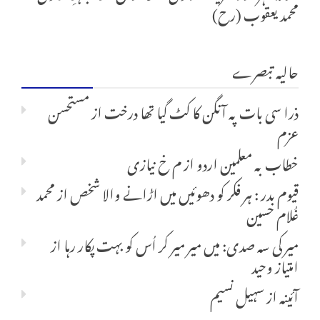
محمد یعقوب (رح)
حالیہ تبصرے
ذرا سی بات پہ آنگن کا کٹ گیا تھا درخت
از
مستحسن
عزم
خطاب بہ معلمین اردو
از
م خ نیازی
قیوم بدر : ہر فکر کو دھوئیں میں اڑانے والا شخص
از
محمد
غُلام حسین
میر کی سہ صدی: میں میر میر کر اُس کو بہت پکار رہا
از
امتیاز وحید
آئینہ
از
سہیل نسیم