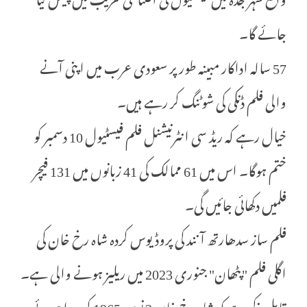
جائے گا۔
57 سالہ اداکار مبینہ طور پر سعودی عرب میں اپنی آنے
والی فلم ڈنکی کی شوٹنگ کر رہے ہیں۔
خیال رہے کہ ریڈ سی انٹرنیشنل فلم فیسٹیول 10 دسمبر کو
ختم ہوگا۔ اس میں 61 ممالک کی 41 زبانوں میں 131 فیچر
فلمیں دکھائی جائیں گی۔
فلم ساز سدھارتھ آنند کی پروڈیوس کردہ شاہ رخ خان کی
اگلی فلم "پٹھان" جنوری 2023 میں ریلیز ہونے والی ہے۔
قابل ذکر ہے کہ شاہ رخ خان 2 نومبر 1965 کو پیدا ہوئے،