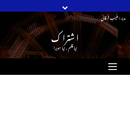
Ski
مدیر : طیب فرقانی
t
ا شترا ک
conten
نیا قلم ، نیا سویرا