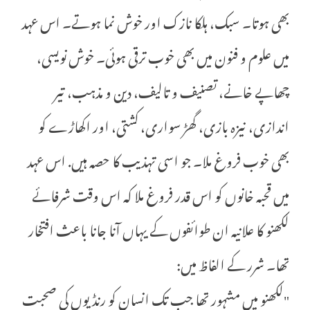
بھی ہوتا۔ سبک، ہلکا نازک اور خوش نما ہوتے۔ اس عہد
میں علوم و فنون میں بھی خوب ترقی ہوئی۔ خوش نویسی،
چھاپے خانے، تصنیف و تالیف، دین و مذہب، تیر
اندازی، نیزہ بازی، گھڑ سواری، کشتی، اور اکھاڑے کو
بھی خوب فروغ ملا۔ جو اسی تہذیب کا حصہ ہیں. اس عہد
میں قحبہ خانوں کو اس قدر فروغ ملا کہ اس وقت شرفائے
لکھنو کا علانیہ ان طوائفوں کے یہاں آنا جانا باعث افتخار
تھا۔ شرر کے الفاظ میں:
"لکھنو میں مشہور تھا جب تک انسان کو رنڈیوں کی صحبت