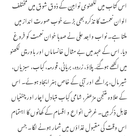
اس کتاب میں لکھنوی نوابین کے ذوق شوق میں مختلف
الوان نعمت کا تذکرہ بھی بڑے خوب صورت انداز میں
ملتا ہے۔ نواب واجد علی نے صدہا خوان نعمت کو فروغ
دیا. اس کے عہد میں بے مثال خانساماں اور باورچی لکھنو
میں اکٹھے ہوگئے. پلاؤ، زردہ، بریانی، قورمہ، کباب، سبزیاں،
شیر مال، پراٹھے اور آبی کے خاص ہنر ایجاد ہوئے۔ اس
کے علاوہ متنجن مزعفر، شامی کباب متبادل اچار اور چٹنیاں
قابل ذکر ہیں۔ غرض انواع و اقسام کے کھانوں کا اہتمام
اس وقت کی مقبول غذاؤں میں شمار ہونے لگا۔ جس