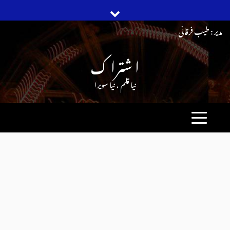
Ski
مدیر : طیب فرقانی
t
ا شترا ک
conten
نیا قلم ، نیا سویرا