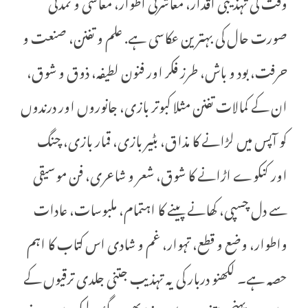
وقت کی تہذیبی اقدار، معاشرتی اطوار، معاشی و تمدنی
صورت حال کی بہترین عکاسی ہے. علم و تفنن، صنعت و
حرفت، بود و باش، طرز فکر اور فنون لطیفہ، ذوق و شوق،
ان کے کمالات تفنن مثلا کبوتر بازی، جانوروں اور درندوں
کو آپس میں لڑانے کا مذاق، بٹیر بازی، قمار بازی، چنگ
اور کنکوے اڑانے کا شوق، شعر و شاعری، فن موسیقی
سے دل چسپی، کھانے پینے کا اہتمام، ملبوسات، عادات
واطوار، وضع و قطع، تہوار، غم و شادی اس کتاب کا اہم
حصہ ہے۔ لکھنو دربار کی یہ تہذیب جتنی جلدی ترقیوں کے