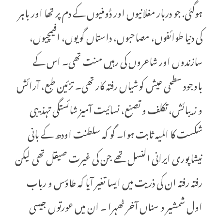
ہوگئی. جو دربار مغلانیوں اور ڈومنیوں کے دم پر تھا اور باہر
کی دنیا طوائفوں، مصاحبوں، داستاں گویوں، افیمچیوں،
سازندوں اور شاعروں کی رہیں منت تھی۔ اس کے
باوجود سطحی عیش کوشیاں رفتہ کار تھی۔ تزئین طبع، آرائش
و زیبائش، تکلف و تصنع، نسائیت آمیز شائستگی تہذیبی
شکست کا المیہ ثابت ہوا۔ گو کہ سلطنت اودھ کے بانی
نیشاپوری ایرانی النسل تھے جن کی غیرت صیقل تھی لیکن
رفتہ رفتہ ان کی ذریت میں ایسا تغیر آیا کہ طاؤس و رباب
اول شمشیر و سناں آخر ٹھہرا ۔ ان میں عورتوں جیسی