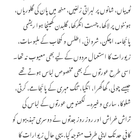
ٹوپیاں، شانوں پر لہراتی زلفیں، منھ میں پان کی گلوریاں،
ہونٹوں پر لاکھا، چست انگرکھا، گلبدن کھینچا ہوا ریشمی
پائجامہ، اچکن، شروانی، اطلس و کمخاب کے ملبوسات،
زیورات کا استعمال مردوں کے لیے بھی معیوب نہ تھا۔
اسی طرح عورتوں کے بھی مخصوص لباس ہوتے تھے
جیسے چولی، گھاگھرا، انگیا، تنگ مہری کے پائجامے، کرتی،
شلوکا، ساری وغیرہ۔ لکھنو میں عورتوں کے لباس کی
تراش خراش اور روز روز جدتوں نے دوسری تہذیبوں کو
کافی حد تک اپنی طرف متوجہ کیا. یہی حال زیوارات کا