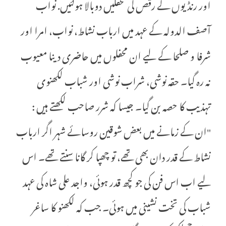
اور رنڈیوں کے رقص کی محفلیں دوبالا ہوگئیں. نواب
آصف الدولہ کے عہد میں ارباب نشاط، نواب، امرا اور
شرفا و صلحا کے لیے ان محفلوں میں حاضری دینا معیوب
نہ رہ گیا۔ حقہ نوشی، شراب نوشی اور شباب لکھنوی
تہذیب کا حصہ بن گیا۔ جیسا کہ شرر صاحب لکھتے ہیں :
"ان کے زمانے میں بعض شوقین روسائے شہر اگر ارباب
نشاط کے قدر دان بھی تھے، تو چھپا کر گانا سنتے تھے۔ اس
لیے اب اس فن کی جو کچھ قدر ہوئی، واجد علی شاہ کی عہد
شباب کی تخت نشینی میں ہوئی۔ جب کہ لکھنو کا ساغر