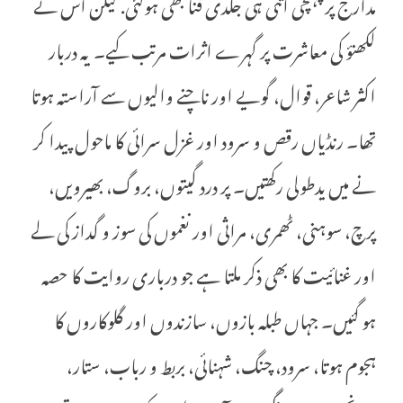
مدارج پر پہنچی اتنی ہی جلدی فنا بھی ہوگئی. لیکن اس نے
لکھنؤ کی معاشرت پر گہرے اثرات مرتب کیے۔ یہ دربار
اکثر شاعر، قوال، گویے اور ناچنے والیوں سے آراستہ ہوتا
تھا۔ رنڈیاں رقص و سرود اور غزل سرائی کا ماحول پیدا کر
نے میں یدطولی رکھتیں۔ پر درد گیتوں، بروگ، بھیرویں،
پرچ، سوہنی، ٹھمری، مراثی اور نغموں کی سوز و گداز کی لے
اور غنائیت کا بھی ذکر ملتا ہے جو درباری روایت کا حصہ
ہو گئیں۔ جہاں طبلہ بازوں، سازندوں اور گلوکاروں کا
ہجوم ہوتا، سرود، چنگ، شہنائی، بربط و رباب، ستار،