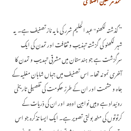
” گذشتہ لکھنو" عبد الحلیم شرر کی مایہ ناز تصنیف ہے۔ یہ
شہر لکھنو کی گزشتہ تہذیب و ثقافت اور تمدن کی ایک
سرگزشت ہے جو ہندستان میں مشرقی تہدیب و تمدن کا
آخری نمونہ تھا۔ اس تصنیف میں جہاں شاہان مغلیہ کے
جاہ و حشمت اور ان کے طرز حکومت کی تفصیلی تاریخی
روئیداد ہے وہیں نوابین اودھ اور ان کی ذریات کے
کرتوتوں کی منھ بولتی تصویر ہے۔ ایک ایسا تذکرہ جو اس