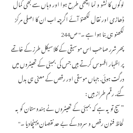
لوگوں کا نشو و نما اچھی طرح ہوا اور وہاں سے بھی کمال
ڈھاڑی اور نقال لکھنؤ آئے اگرچہ اب ان کا اصلی مرکز
لکھنو ہی بنا ہوا ہے ۔" ص244
پھر شرر صاحب اس موسیقی کے کلاسیکل طرز کے خاتمے
پر اظہار افسوس کرتے ہیں جس کی بمبئی کے تھیٹروں میں
درگت ہوئی. جہاں موسقی اور رقص کے معنی ہی بدل
گئے. رقم طراز ہیں :
” سچ تو یہ ہے کہ بمبئی کے تھیٹروں نے ہندوستان کو بہ
لحاظ فنون رقص و سرود کے بے حد نقصان پہنچادیا ۔"