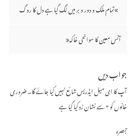
pp
پوسٹوں
تمام ملک و دور و بر میں لگ گیا ہے دل کا روگ
کی
آنس معین کا سوانحی خاکہ
نیویگیشن
جواب دیں
آپ کا ای میل ایڈریس شائع نہیں کیا جائے گا۔
ضروری
خانوں کو
*
سے نشان زد کیا گیا ہے
تبصرہ