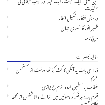
ابنِ صفی: ایک محبت، ایک عہد اور طیب فرقانی کی
عقیدت
درویش فنکار: شکیل اعجاز
ظہیر انور کا شعری جہان
مرچ نامہ
حالیہ تبصرے
ذرا سی بات پہ آنگن کا کٹ گیا تھا درخت
از
مستحسن
عزم
خطاب بہ معلمین اردو
از
م خ نیازی
قیوم بدر : ہر فکر کو دھوئیں میں اڑانے والا شخص
از
محمد
غُلام حسین