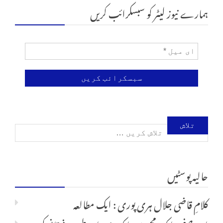
ہمارے نیوز لیٹر کو سبسکرائب کریں
تلاش
کریں
حالیہ پوسٹیں
برائے:
کلامِ قاضی جلال ہری پوری : ایک مطالعہ