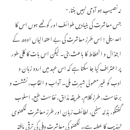
نہ نصیب ہو آدمی نہیں بنتا. "
جس معاشرت کی بنیادیں طوائف اور کوٹھے ہوں اس کا
اللہ بیلی ! اس طرز معاشرت کی بے اعتدالیاں اودھ کے
ابتذال و انحطاط کا باعث بنی۔ لیکن اس بات کا کلی طور
پر اعتراف کیا جا سکتا ہے کہ اس عہد میں اردو زبان و
ادب کو غیر معمولی شہرت ملی۔ آداب و القاب، نششت و
برخاست، طرز کلام، طریقہ مذاق، نفاست طبع، اسلوب
گفتگو، بذلہ سنجی، لطائف زبان اور طرز معاشرت لکھنوی
تہذیب کا عطیہ ہے۔ لکھنو کی معاشرت دہلی کی ترقی یافتہ