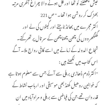
عیش چھلکنے کو تھا اور گل ہونے والا چراغ آخری مرتبہ
بھڑک کر روشن ہوا تھا۔ " ص 221
اکثر مجرے میں بھانڈ ناچتے اور گیتوں کی لے اور
گھنگھرووں کی چھن چھناچھن کے سر تال پر تھرکتے۔
شجاع الدولہ کے زمانے میں اسے کافی رواج ملا۔ آگے
اس کتاب میں لکھتے ہیں :
"اکثر ڈوم ڈھاڑی بریلی سے آئے جس سے معلوم ہوتا ہے
کہ خوانین روھیل کھنڈ بھی موسیقی اور ارباب نشاط کے
قدر دان تھے جن کی فیاضی سے بریلی و مرادآباد میں ان