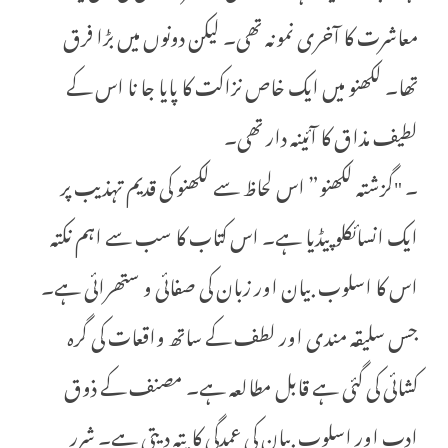
معاشرت کا آخری نمونہ تھی۔ لیکن دونوں میں بڑا فرق
تھا۔ لکھنو میں ایک خاص نزاکت کا پایا جا نا اس کے
لطیف مذاق کا آئینہ دار تھی۔
۔ "گزشتہ لکھنو” اس لحاظ سے لکھنو کی قدیم تہذیب پر
ایک انسائکلوپیڈیا ہے۔ اس کتاب کا سب سے اہم نکتہ
اس کا اسلوب بیان اور زبان کی صفائی و ستھرائی ہے۔
جس سلیقہ مندی اور لطف کے ساتھ واقعات کی گرہ
کشائی کی گئی ہے قابل مطالعہ ہے۔ مصنف کے ذوق
ادب اور اسلوب بیان کی عمدگی کا پتہ دیتی ہے۔ شرر