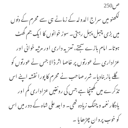
ص250
لکھنو میں سراج الدولہ کے زمانے ہی سے محرم کے دنوں
میں بڑی چہل پہل رہتی۔ سوز خوانوں کا ایک جم گھٹ
ہوتا۔ امام باڑے سجتے، تعزیہ داری اور مرثیہ خوانی اور
عزاداری نے عورتوں پر خاصا اثر ڈالا جس نے عورتوں کو
گلے باز بنادیا۔ شرر صاحب نے محرم کا پورا نقشہ اپنے اس
تذکرے میں کھینچا ہے جس کی رونقیں عزاداری کم اور
یادگار نغمہ و چنگ زیادہ تھی۔ واجد علی شاہ کے دور میں اس
کو خوب پروان چڑھایا ۔