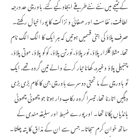
کے نتیجے میں نئے نئےطریقے ایجاد کیے گئے. باورچی حد درجہ
لطافت، نفاست اور صفائی و نزاکت کا پورا خیال رکھتے۔
صرف پلاؤ کی اتنی قسمیں ہوتیں کہ ہر ایک کا الگ الگ نام
تھا. مثلا گلزار پلاؤ، نور پلاؤ، نورتن پلاؤ، کوکو پلاؤ، موتی پلاؤ،
چنبیلی پلاؤ وغیرہ. کھانا تیار کرنے والے تین گروہ تھے. ایک
تو باورچی کے ما تحتی دوسرے باورچی جن کا کام بڑی بڑی
دیگیں اتارنا تھا. تیسرا گروہ رکاب دار ہوتا جو چھوٹی چھوٹی
ہانڈیاں پکانا تھا۔ اور پورے ضبط اور سلیقہ مندی کے
ساتھ خوان کرم سجاتا۔ جس سے ان کے مذاق کا پتہ چلتا۔