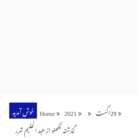
خوش آمدید
29
اگست
2021
Home
گذشتہ لکھنو از عبد الحلیم شرر