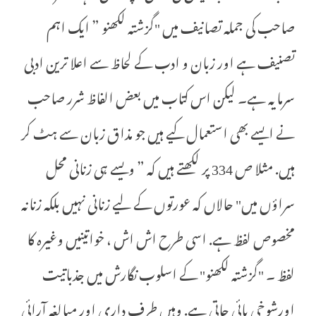
صاحب کی جملہ تصانیف میں "گزشتہ لکھنو ” ایک اہم
تصنیف ہے اور زبان و ادب کے لحاظ سے اعلا ترین ادبی
سرمایہ ہے۔ لیکن اس کتاب میں بعض الفاظ شرر صاحب
نے ایسے بھی استعمال کیے ہیں جو مذاق زبان سے ہٹ کر
ہیں. مثلا ص 334 پر لکھتے ہیں کہ ” ویسے ہی زنانی محل
سراؤں میں" حالاں کہ عورتوں کے لیے زنانی نہیں بلکہ زنانہ
مخصوص لفظ ہے. اسی طرح اش اش ، خواتینیں وغیرہ کا
لفظ ۔ "گزشتہ لکھنو" کے اسلوب نگارش میں جذباتیت
اورشوخی پائی جاتی ہے. وہیں طرف داری اور مبالغہ آرائی