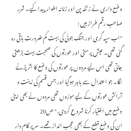
وضع داری نے زنخہ پن اور زنانہ اطوار پیدا کیے۔ شرر
صاحب رقم طراز ہیں :
"اب سپہ گری اور جنگ جوئی کی بہت کم ضرورت باقی رہ
گئی تھی۔ عیش پرستی اور عورتوں کی صحبت بہت بڑھتی
جاتی تھی اس لیے مردوں پر عورتوں کی وضع کا اثر پڑنے
لگا۔ جو اعتدال سے باہر ہوگیا اور جس قسم کی زینت و
آرائش عورتوں کے لیے موزوں تھی مردوں نے بھی اپنی
وضع میں اختیار کرنا شروع کردی. " ص20
ان کی وضع قطع کے بھی عجب انداز تھے۔ سر پر کام دار