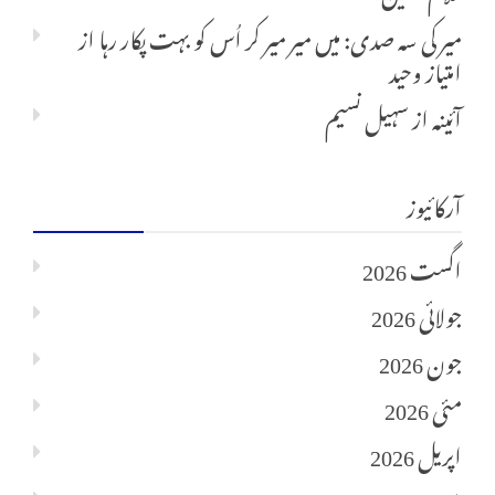
میر کی سہ صدی: میں میر میر کر اُس کو بہت پکار رہا
از
امتیاز وحید
آئینہ
از
سہیل نسیم
آرکائیوز
اگست 2026
جولائی 2026
جون 2026
مئی 2026
اپریل 2026