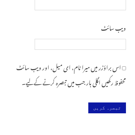
ویب‌ سائٹ
اس براؤزر میں میرا نام، ای میل، اور ویب سائٹ
محفوظ رکھیں اگلی بار جب میں تبصرہ کرنے کےلیے۔