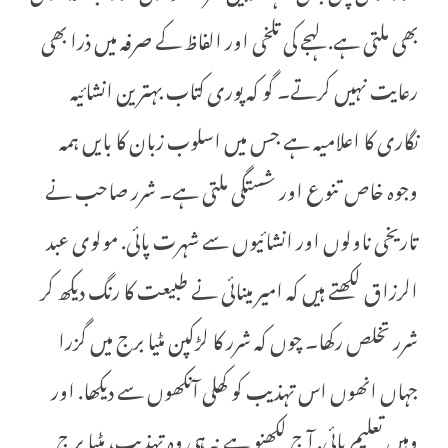
بھی ملتی ہے. لہجے کی تلخی اور الفاظ کے صرفہ میں ذرا بھی
رعایت نہیں کرتے۔ گو کہ پوری کتاب بہترین انشائیہ
نگاری کا اعلامیہ ہے جس میں اسلوب زبان کا بایں ہمہ
وجوہ خاص تنوع اور شستگی ملتی ہے۔ شرر صاحب نے
تاریخی ناولوں اور انشائیوں سے شہرت پائی. مولوی عبد
الرزاق لکھتے ہیں کہ امیر مینائی نے طبیعت کا رنگ دیکھ کر
شرر تخلص رکھا۔ چوں کہ شرر کا لڑکپن مٹیا برج میں گزرا
جہاں انھوں اس تہذیب کو کھلی آنکھوں سے دیکھا. اور
وہیں تعلیم پائی. آج لکھنو ہے نہ ہی وہ تہذیب، مٹیا برج