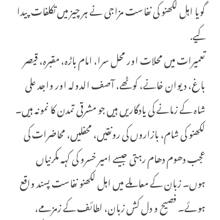
گویا اہل لکھنو کی نفاست مزاجی نے ہر چیز میں تکلفات پیدا
کیے.
تعمیرات میں محلات اور محل سرا، امام باڑہ، مقبرہ، قیصر
باغ، دیوان خانے، کوٹھے، آصف الدولہ اور واجد علی
شاہ کے زمانے کی یادگاریں ہیں جو مشرقی تمدن کا نمونہ ہیں۔
لکھنو کی شام، بازاروں کی رونقیں، محفلیں، محاضرات کی
عجب دھوم دھام رہتی جیسے امیر خسرو کی کہہ مکرنیاں
ہوں۔ زبان کے معاملے میں اہل لکھنو نفاست پسند واقع
ہوئے۔ فصیح و دل کش زبان، لطائف کے زمزمے،