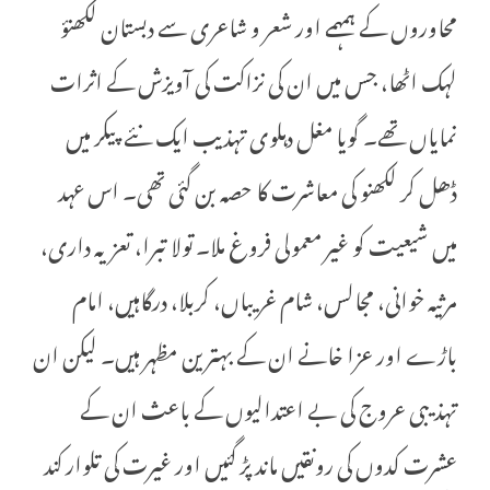
محاوروں کے ہمہمے اور شعر و شاعری سے دبستان لکھنؤ
لہک اٹھا، جس میں ان کی نزاکت کی آویزش کے اثرات
نمایاں تھے۔ گویا مغل دہلوی تہذیب ایک نئے پیکر میں
ڈھل کر لکھنو کی معاشرت کا حصہ بن گئی تھی۔ اس عہد
میں شیعیت کو غیر معمولی فروغ ملا۔ تولا تبرا، تعزیہ داری،
مرثیہ خوانی، مجالس، شام غریباں، کربلا، درگاہیں، امام
باڑے اور عزا خانے ان کے بہترین مظہر ہیں۔ لیکن ان
تہذیبی عروج کی بے اعتدالیوں کے باعث ان کے
عشرت کدوں کی رونقیں ماند پڑ گئیں اور غیرت کی تلوار کند