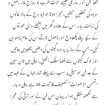
جھانجن اور سارنگی جیسے آلات طرب کو رواج ملا، رقص و
سرود کی محفلیں سجتیں، مجرا ہوتا جو مٹیا برج کے بالا خانوں
کی زینت رہا۔ اس کے علاوہ گھر میں بیٹھنے والی عورتوں
کے لیے پلے پکھاوج اور ڈھول تاشے ان کی عام پسند بن
گئی۔ جس کے ساز پر پر درد گیتوں کی دھنیں چھیڑی جاتیں
اور لوک گیتوں سے فضا سلگ اٹھتی۔ دہلی میں تان سین
کے بعد فن موسیقی پر سب سے پہلے شاہ جہاں کے عہد میں
"شمس الاصوات” تصنیف کا ثبوت ملتا ہے. دہلی دربار
سے لکھنو منتقل ہوا۔ یہان اس فن نے اور ترقی کی. مجرا