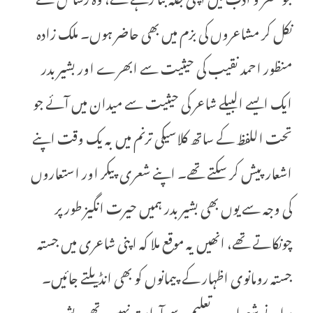
نکل کر مشاعروں کی بزم میں بھی حاضر ہوں۔ ملک زادہ
منظور احمد نقیب کی حیثیت سے ابھرے اور بشیر بدر
ایک ایسے البیلے شاعر کی حیثیت سے میدان میں آئے جو
تحت اللفظ کے ساتھ کلاسیکی ترنم میں بہ یک وقت اپنے
اشعار پیش کر سکتے تھے۔ اپنے شعری پیکر اور استعاروں
کی وجہ سے یوں بھی بشیر بدر ہمیں حیرت انگیز طور پر
چونکاتے تھے، انھیں یہ موقع ملا کہ اپنی شاعری میں جستہ
جستہ رومانوی اظہار کے پیمانوں کو بھی انڈیلتے جائیں۔
پرانے شعرا جدید تعلیم سے آراستہ نہیں تھے۔ بشیر بدر