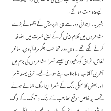
لیے پیوست ہو گئے۔
بشیر بدر ابتدائی دور سے ہی اترپردیش کے چھوٹے بڑے
مشاعروں میں کلام پیش کر کے اپنی شہرت میں اضافہ
کرنے لگے تھے۔ وہی دور تھا جب جگر مرادآبادی، ساغر
نظامی، فراق گورکھپوری جیسے شعرا مشاعروں کی بزم میں
آخری آفتاب و ماہتاب بنے ہوئے تھے۔ ترقی پسند شعرا
اور بعض کلاسیکی رنگ کے شعرا اپنا رنگ جمائے ہوئے
تھے۔ یہ خاص موقع تھا جب نئے رنگ و آہنگ کے لوگ
جو شعر و ادب میں اپنی جگہ بنا رہے تھے، وہ رسائل سے