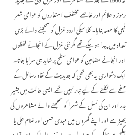
رموز و علائم اور خاصے مختلف استعاروں کو عوامی شعر
فہمی کا حصہ بنایا۔ کلاسیکی اردو غزل کو سمجھنے والے بڑی
تعداد میں پیدا ہو چکے تھے مگر نئی غزل کے انجانے لفظوں
اور انجانے مضامین کو عوامی سطح پر شاید ہی سراہا جاتا۔
ایک دشواری یہ بھی تھی کہ جدیدیت کے نقاد رسائل کے
صفحے سے نکلنے کے لیے تیار نہیں تھے. ایسی حالت میں بشیر
بدر اور ان کی نسل کے شعرا کو سمجھنے والے مشاعروں کی
بھیڑ سے اور اپنے گھروں میں مہدی حسن اور غلام علی یا
جگجیت سنگھ کے حوالے سے جاننے والی ایک بڑی آبادی