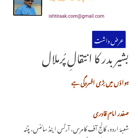
عرض داشت
بشیر بدر کا انتقالِ پُرملال
ہواؤں میں بڑی افسردگی ہے
صفدر امام قادری
شعبۂ اردو، کالج آف کامرس، آرٹس اینڈ سائنس، پٹنہ