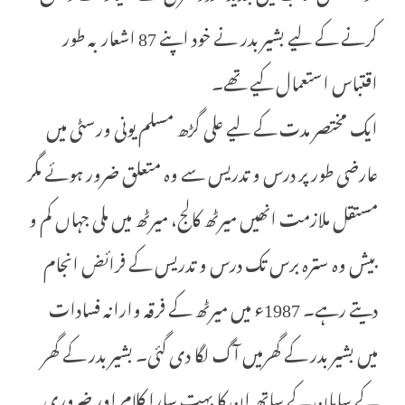
کرنے کے لیے بشیر بدر نے خود اپنے 87 اشعار بہ طور
اقتباس استعمال کیے تھے۔
ایک مختصر مدت کے لیے علی گڑھ مسلم یونی ورسٹی میں
عارضی طور پر درس و تدریس سے وہ متعلق ضرور ہوئے مگر
مستقل ملازمت انھیں میرٹھ کالج، میرٹھ میں ملی جہاں کم و
بیش وہ سترہ برس تک درس و تدریس کے فرائض انجام
دیتے رہے۔ 1987ء میں میرٹھ کے فرقہ وارانہ فسادات
میں بشیر بدر کے گھرمیں آگ لگا دی گئی۔ بشیر بدر کے گھر
کے سامان کے ساتھ ان کا بہت سارا کلام اور ضروری