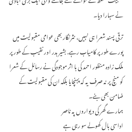
نے سہارا دیا۔
ترقی پسند شعرا ہی نہیں، نثر نگار بھی عوامی مقبولیت میں
پورے طور پر کامیاب رہے. بشیر بدر اور نقیب کے طور پر
ملک زادہ منظور احمد کی با اثر موجودگی نے رسائل کے شعرا
کو منچ پر نہ صرف یہ کہ پہنچایا بلکہ ان کی مقبولیت کے
ضامن بھی بنے۔
ہمارے گھر کی دیواروں پہ ناصر
اداسی بال کھولے سو رہی ہے