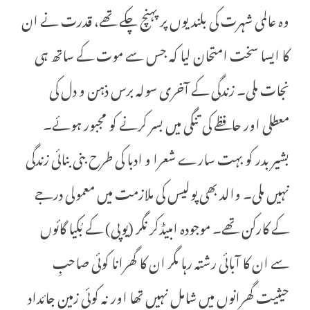
وہ عالمی شہرت کی بلندیوں پر پہنچ چکے تھے، قدرت نے ان
کا ایسا سخت امتحان لیا کہ جس سے موت کے ساتھ ہی
نجات ملی۔ زندگی کے آخری سولہ برس ذہن و دل کی
معطلی اور حافظے کی تنگی میں بسر کرنے کو مجبور ہوئے۔
بشیر بدر کو بہت سارے شعرا و ادبا کی طرح بنی بنائی زندگی
نہیں ملی۔ والد بھی پولیس کی ملازمت میں معمولی درجے
کے کارکن تھے۔ موجودہ امبیڈکر نگر (یوپی) کے بُکیا گائوں
سے ان کا آبائی رشتہ رہا مگر ان کا گھرانا کوئی صاحبِ
حیثیت گھرانوں میں شامل نہیں تھا اور نہ کوئی زمین جائداد