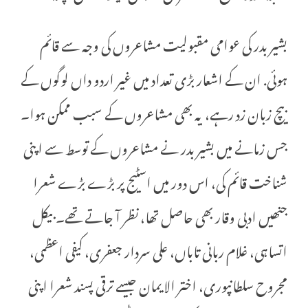
بشیر بدر کی عوامی مقبولیت مشاعروں کی وجہ سے قائم
ہوئی. ان کے اشعار بڑی تعداد میں غیر اردو داں لوگوں کے
بیچ زبان زد رہے، یہ بھی مشاعروں کے سبب ممکن ہوا۔
جس زمانے میں بشیر بدر نے مشاعروں کے توسط سے اپنی
شناخت قائم کی، اس دور میں اسٹیج پر بڑے بڑے شعرا
جنھیں ادبی وقار بھی حاصل تھا، نظر آ جاتے تھے۔بیکل
اتساہی، غلام ربانی تاباں، علی سردار جعفری، کیفی اعظمی،
مجروح سلطانپوری، اختر الایمان جیسے ترقی پسند شعرا اپنی