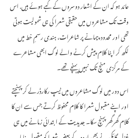
عائد ہو کہ ان کے اشعار دوسروں کے کہے ہوئے ہیں. اس
وقت تک مشاعروں میں حقیقی شعرا کی ہی شمولیت ہوتی
تھی اور محدود پیمانے پر شاعرات، ہندی رسمِ خط میں
لکھ کر اپنا کلام پیش کرنے والے لوگ ابھی مشاعرے
کے مرکزی منچ تک نہیں پہنچے تھے۔
اس دور میں لوگ مشاعروں میں ٹیپ رکارڈر لے کر پہنچتے
اور اپنے مقبول شعرا کا کلام محفوظ کرتے جس سے ان کا
کلام گھرگھر پہنچ سکا۔ جدیدیت کے ابتدائی زمانے میں ہی
غزل گائکی نے بھی اردو کے بعض شعرا کو مقبول بنایا.