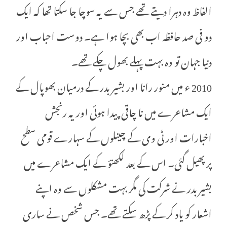
الفاظ وہ دہرا دیتے تھے جس سے یہ سوچا جا سکتا تھا کہ ایک
دو فی صد حافظہ اب بھی بچا ہوا ہے۔ دوست احباب اور
دنیا جہان تو وہ بہت پہلے بھول چکے تھے۔
2010 ء میں منور رانا اور بشیر بدر کے درمیان بھوپال کے
ایک مشاعرے میں نا چاقی پیدا ہوئی اور یہ رنجش
اخبارات اور ٹی وی کے چینلوں کے سہارے قومی سطح
پر پھیل گئی۔ اس کے بعد لکھنؤ کے ایک مشاعرے میں
بشیر بدر نے شرکت کی مگر بہت مشکلوں سے وہ اپنے
اشعار کو یاد کر کے پڑھ سکتے تھے۔ جس شخص نے ساری