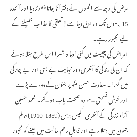
مرض کی وجہ سے انھوں نے دفتر آنا جانا چھوڑ دیا اور آئندہ
15 برسوں تک وہ ادبی دنیا سے لا تعلقی کا عذاب جھیلنے کے
لیے مجبور رہے۔
امراض کی چپیٹ میں کئی ادبا و شعرا اس طرح مبتلا ہوئے
کہ ان کی زندگی کا آخری دور نہایت بے بسی اور بے چارگی
میں گزرا۔ سعادت حسن منٹو پر جنون کے دورے پڑے
اور خوش قسمتی سے وہ صحت یاب ہو گئے۔ محمد حسین
آزاد زندگی کے آخری اکیس برس (1889-1910) عالم
جنون میں مبتلا رہے اور قابلِ رحم حالت میں جینے کو مجبور