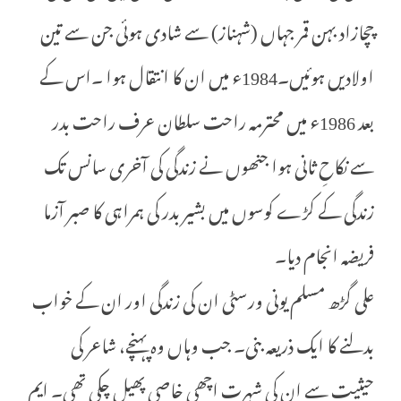
چچازاد بہن قمر جہاں (شہناز) سے شادی ہوئی جن سے تین
اولادیں ہوئیں۔1984ء میں ان کا انتقال ہوا ۔اس کے
بعد 1986ء میں محترمہ راحت سلطان عرف راحت بدر
سے نکاحِ ثانی ہوا جنھوں نے زندگی کی آخری سانس تک
زندگی کے کڑے کوسوں میں بشیر بدر کی ہمراہی کا صبر آزما
فریضہ انجام دیا۔
علی گڑھ مسلم یونی ورسٹی ان کی زندگی اور ان کے خواب
بدلنے کا ایک ذریعہ بنی۔ جب وہاں وہ پہنچے، شاعر کی
حیثیت سے ان کی شہرت اچھی خاصی پھیل چکی تھی۔ ایم