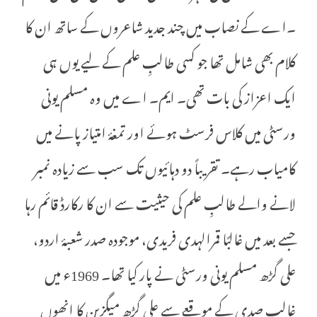
۔اے کے نصاب میں چند جدید شاعروں کے ساتھ ان کا
کلام بھی شامل تھا جو کسی طالبِ علم کے لیے یوں ہی
ایک اعزاز کی بات تھی۔ ایم۔ اے میں وہ مسلم یونی
ورسٹی میں کلاس فرسٹ ہوئے اور تمغۂ امتیاز پانے میں
کامیاب رہے۔ تقریباً دو دہائیوں تک سب سے زیادہ نمبر
لانے والے طالبِ علم کی حیثیت سے ان کا رکارڈ قائم رہا
جسے بعد میں غالبًا قمرالہدی فریدی، موجودہ صدر شعبۂ اردو،
علی گڑھ مسلم یونی ورسٹی نے پار کیا تھا۔ 1969ء میں
غالب صدی کے موقعے سے علی گڑھ میگزین کا انھوں