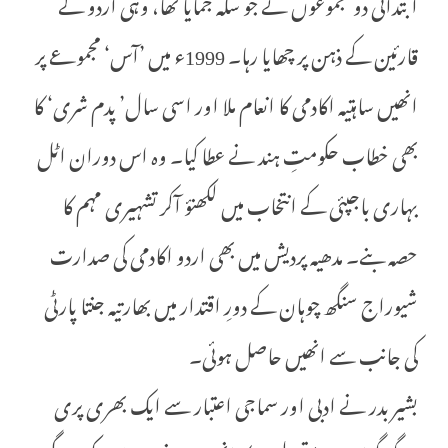
ابتدائی دو مجموعوں نے جو سکہ جمایا تھا، وہی اردو کے
قارئین کے ذہن پر چھایا رہا۔ 1999ء میں ’آس‘ مجموعے پر
انھیں ساہتیہ اکادمی کا انعام ملا اور اسی سال’ پدم شری‘ کا
بھی خطاب حکومتِ ہند نے عطا کیا۔ وہ اس دوران اٹل
بہاری باجپئی کے انتخاب میں لکھنؤ آکر تشہیری مہم کا
حصہ بنے۔ مدھیہ پردیش میں بھی اردو اکادمی کی صدارت
شیوراج سنگھ چوہان کے دورِ اقتدار میں بھارتیہ جنتا پارٹی
کی جانب سے انھیں حاصل ہوئی۔
بشیر بدر نے ادبی اور سماجی اعتبار سے ایک بھری پری