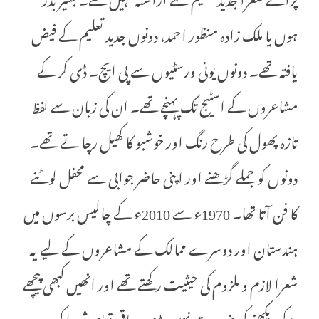
ہوں یا ملک زادہ منظور احمد، دونوں جدید تعلیم کے فیض
یافتہ تھے۔ دونوں یونی ورسٹیوں سے پی ایچ۔ ڈی کر کے
مشاعروں کے اسٹیج تک پہنچے تھے۔ ان کی زبان سے لفظ
تازہ پھول کی طرح رنگ اور خوشبو کا کھیل رچا تے تھے۔
دونوں کو جملے گڑھنے اور اپنی حاضر جوابی سے محفل لوٹنے
کا فن آتا تھا۔ 1970ء سے 2010ء کے چالیس برسوں میں
ہندستان اور دوسرے ممالک کے مشاعروں کے لیے یہ
شعرا لازم و ملزوم کی حیثیت رکھتے تھے اور انھیں کبھی پیچھے
مڑ کر دیکھنے کی ضرورت نہیں پڑی۔ باقی تمام شعرا کی