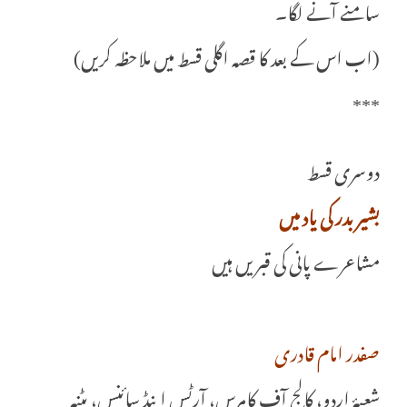
سامنے آنے لگا۔
(اب اس کے بعد کا قصہ اگلی قسط میں ملاحظہ کریں)
***
دوسری قسط
بشیر بدر کی یاد میں
مشاعرے پانی کی قبریں ہیں
صفدر امام قادری
شعبۂ اردو، کالج آف کامرس، آرٹس اینڈ سائنس، پٹنہ