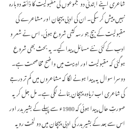
شاعری اپنے ابتدئی دو مجموعوں کی مقبولیت کا ذائقہ دوبارہ
نہیں پیش کر سکی۔ ان کی ادبی پہچان اور مشاعرے کی
مقبولیت کے بیچ جو رسہ کشی شروع ہوئی، اس نے شعر و
ادب کے کئی نئے مسائل پیدا کیے۔ یہ بحث بھی شروع
ہوگئی کہ مقبولیت اور ادبیت میں واضح مخاصمت ہے۔
دوسرا سوال یہ پیدا ہونے لگا کہ مشاعروں میں کم تر درجے
کی شاعری اب زیادہ پہچان بنانے لگی ہے۔ مل جل کر یہ
صورتِ حال پیدا ہوئی کہ 1980ء سے پہلے کے بشیر بدر اور
اس سے بعد کے بشیر بدر کی ادبی پہچان میں دو لخت رویہ