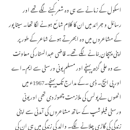
اسکول کے زمانے سے ہی وہ شعر کہنے لگے تھے اور
رسائل و جرائد میں ان کا کلام شائع ہونے لگا تھا۔ سیتا پور
کے مشاعروں میں وہ ابھرتے ہوئے شاعر کے طور پر
اپنی پہچان بنانے لگے تھے۔ قاضی عبدالستار کی معاونت
سے وہ علی گڑھ پہنچے اور مسلم یونی ورسٹی سے ایم۔اے
اور پی ایچ۔ ڈی ۔کے مدارج تک پہنچے۔1967ء میں
انھوں نے پولس کی ملازمت چھوڑ دی تھی اور یونی
ورسٹی فیلوشپ کے ساتھ مشاعروں کی آمدنی سے اپنی
زندگی کی گاڑی چلانے لگے۔ والد کی زندگی میں ہی ان کی