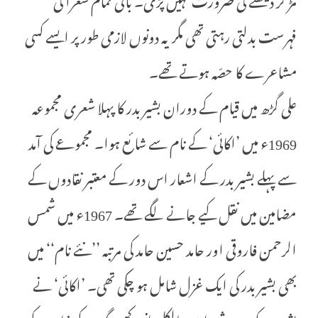
فہرست بدلتی رہتی تھی مگر یہ دونوں لازمی طور پر ایسے کسی
مشاعرے کا حصّہ ہوتے تھے۔
علی گڑھ میں قیام کے دوران بشیر بدر کا پہلا شعری مجموعہ
1969ء میں ’اکائی‘ کے نام سے شائع ہوا۔ مجموعے کی آمد
سے پہلے بشیر بدر کے اشعار اس دور کے معتبر نقادوں کے
مضامین میں نقل کیے جانے لگے تھے۔ 1967ء میں شمس
الرحمن فاروقی اور حامد حسین حامد کی مرتبہ ’’نئے نام‘‘ میں
بھی بشیر بدر کی ایک غزل شامل ہو چکی تھی۔ ’اکائی‘ نے