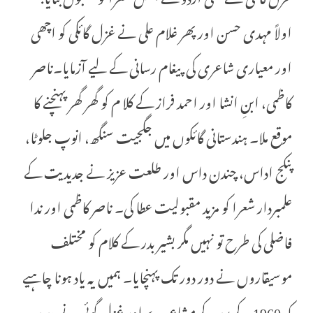
اولاً مہدی حسن اور پھر غلام علی نے غزل گائکی کو اچھی
اور معیاری شاعری کی پیغام رسانی کے لیے آزمایا۔ناصر
کاظمی، ابنِ انشا اور احمد فراز کے کلا م کو گھر گھر پہنچنے کا
موقع ملا۔ ہندستانی گائکوں میں جگجیت سنگھ، انوپ جلوٹا،
پنکج اداس، چندن داس اور طلعت عزیز نے جدیدیت کے
علمبردار شعرا کو مزید مقبولیت عطا کی۔ ناصر کاظمی اور ندا
فاضلی کی طرح تو نہیں مگر بشیر بدر کے کلام کو مختلف
موسیقاروں نے دور دور تک پہنچایا۔ ہمیں یہ یاد ہونا چاہیے
کہ 1960 کے بعد کے مشاعرے اور غزل گوئی نے جدید