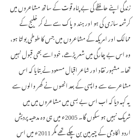
زندگی اپنے حافظے کی بے پناہ قوت کے ساتھ مشاعروں میں
کرشمہ سازی کی ہو اور ہند و پاک سے لے کر خلیج کے
ممالک اور امریکہ کے مشاعروں میں جس کا طوطی بولتا ہو،
وہ اس بے چارگی میں شعر پڑھے، خود اسے بھی قبول نہیں
تھا۔ مشہور نقاد اور شاعر اقبال مسعود نے بتایا کہ اس
مشاعرے سے واپسی کے بعد انھوں نے گھر والوں سے
یہ کہہ دیا کہ اب اس بے بسی میں مشاعروں میں میں
شریک نہیں ہو سکوں گا۔ 2005ء میں ہی وہ مدھیہ پردیش
اردو اکادمی کے چیرمین بن چکے تھے مگر 2011ء میں اس