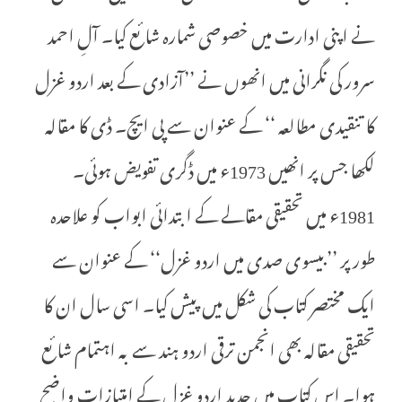
نے اپنی ادارت میں خصوصی شمارہ شائع کیا۔ آلِ احمد
سرور کی نگرانی میں انھوں نے ’’آزادی کے بعد اردو غزل
کا تنقیدی مطالعہ ‘‘ کے عنوان سے پی ایچ۔ ڈی کا مقالہ
لکھا جس پر انھیں 1973ء میں ڈگری تفویض ہوئی۔
1981ء میں تحقیقی مقالے کے ابتدائی ابواب کو علاحدہ
طور پر ’’بیسوی صدی میں اردو غزل‘‘ کے عنوان سے
ایک مختصر کتاب کی شکل میں پیش کیا۔ اسی سال ان کا
تحقیقی مقالہ بھی انجمن ترقی اردو ہند سے بہ اہتمام شائع
ہوا۔ اس کتاب میں جدید اردو غزل کے امتیازات واضح