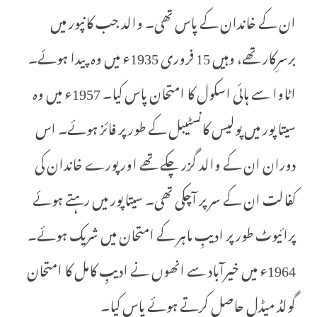
ان کے خاندان کے پاس تھی۔ والد جب کانپور میں
برسرِکار تھے، وہیں 15 فروری 1935ء میں وہ پیدا ہوئے۔
اٹاوا سے ہائی اسکول کا امتحان پاس کیا۔ 1957ء میں وہ
سیتا پور میں پولیس کانسٹیبل کے طور پر فائز ہوئے۔ اس
دوران ان کے والد گزر چکے تھے اور پورے خاندان کی
کفالت ان کے سر پر آچکی تھی۔ سیتاپور میں رہتے ہوئے
پرائیوٹ طور پر ادیبِ ماہر کے امتحان میں شریک ہوئے۔
1964ء میں خیرآباد سے انھوں نے ادیبِ کامل کا امتحان
گولڈ میڈل حاصل کرتے ہوئے پاس کیا۔