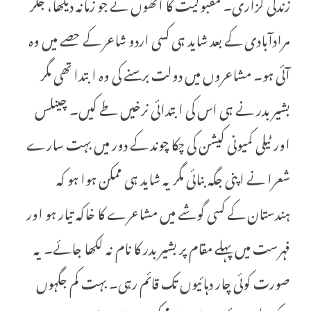
زندگی گزاری۔ مقبولیت کا انھوں نے جو زمانہ دیکھا، جگر
مرادآبادی کے بعد شاید ہی کسی اردو شاعر کے حصے میں وہ
آئی ہو۔ مشاعروں میں دولت برسنے کی وہ ابتدا تھی مگر
بشیر بدر نے ہی اس کی ابتدائی نرخیں طے کیں۔ چینلس
اور ٹیلی کمیونی کیشن کی چکا چوند کے دور میں بہت سارے
شعرا نے اپنی جگہ بنائی مگر یہ شاید ہی ممکن ہوا ہو کہ
ہندستان کے کسی گوشے میں مشاعرے کا خاکہ تیار ہو اور
فہرست میں پہلے مقام پر بشیر بدر کا نام نہ لکھا جائے۔ یہ
صورت کوئی چار دہائیوں تک قائم رہی۔ بہت کم جگہوں