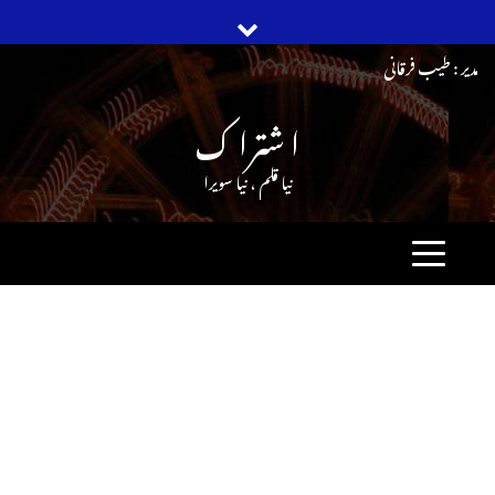
Ski
مدیر : طیب فرقانی
t
ا شترا ک
conten
نیا قلم ، نیا سویرا