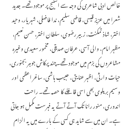
خالص ادبی شاعری کی وجہ سے اسٹیج پر موجود تھے۔ جدید
شعرا میں عزیز قیسی، قاضی سلیم، ندا فاضلی، شہریار، وحید
اختر، شاذ تمکنت، زبیر رضوی، سلطان اختر، حسن نعیم،
مظہر امام، والی آسی، عرفان صدیقی، مخمور سعیدی وغیرہ
مشاعروں کی بزم میں موجود تھے۔چند پرکاش جوہر بجنوری،
حیات وارثی، اظہر عنایتی، حبیب ہاشمی، ساغر اعظمی اور
وسیم بریلوی بھی اسی قافلے کا حصہ تھے۔ راحت
اندوری، منور رانا تک آتے آتے یہ فہرست مکمل ہو جاتی
ہے۔ ان میں سے شاید ہی کسی کے بارے میں یہ الزام