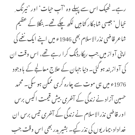
رہے۔ ٹھیک اس سے پہلے وہ ’آبِ حیات‘ اور ’نیرنگ ِ
خیال‘ جیسی شاہکار کتابیں لکھ چکے تھے۔ بنگلا کے عظیم
شاعر قاضی نذرالاسلام بھی 1946ء میں اپنے ایک نغمے کی
اپنی آواز میں جب ریکارڈنگ کرا رہے تھے، اس وقت ان
کی آواز بند ہو گئی۔ دنیا جہان کے علاج معالجے کے باوجود
1976ء میں ہی موت سے چارہ گری ممکن ہو سکی۔ محمد
حسین آزاد نے زندگی کے آخری بیش قیمت اکیس برس
اور قاضی نذرالاسلام نے زندگی کے آخری تیس برس ان
خداداد بیماریوں کی نذر کیے۔ بشیر بدر بھی اس وقت جب