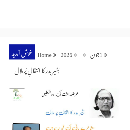
خوش آمدید
1
جون
2026
Home
بشیر بدر کا انتقالِ پُرملال