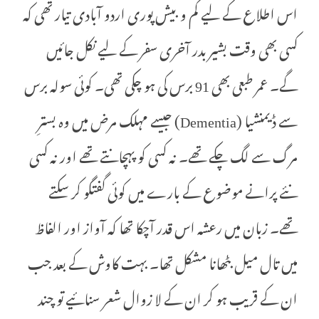
اس اطلاع کے لیے کم و بیش پوری اردو آبادی تیار تھی کہ
کسی بھی وقت بشیر بدر آخری سفر کے لیے نکل جائیں
گے۔ عمر طبعی بھی 91 برس کی ہو چکی تھی۔ کوئی سولہ برس
سے ڈیمنشیا (Dementia) جیسے مہلک مرض میں وہ بسترِ
مرگ سے لگ چکے تھے۔ نہ کسی کو پہچانتے تھے اور نہ کسی
نئے پرانے موضوع کے بارے میں کوئی گفتگو کر سکتے
تھے۔ زبان میں رعشہ اس قدر آچکا تھا کہ آواز اور الفاظ
میں تال میل بٹھانا مشکل تھا۔ بہت کاوش کے بعد جب
ان کے قریب ہو کر ان کے لا زوال شعر سنائیے تو چند