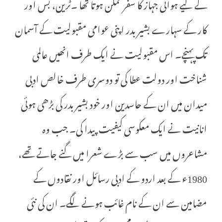
کے لیے ہوائی جہاز کا سفر ممکن ہوتا تھا ۔ٹرین، بس اور
کار کے سہارے بشیر بدر اپنی عوامی مقبولیت کے آسمان
تک پہنچے۔ اس مقبولیت نے ایک طرف انھیں عالمی
شناخت اور دولت عطا کی تو دوسری طرف خالص ادبی
میدان میں ان کے حاسدین اور خود بشیر بدر کی بڑھی ہوئی
انانیت نے ایک معکوسی کیفیت پیدا کی۔ جب وہ
مشاعروں میں سب سے بڑے شعرا میں گنے جاتے تھے،
1980ء کے بعد اردو کے ادبی رسائل اور نقادوں کے
مضامین سے ان کے نام غائب ہونے لگے۔ ان کی نئی