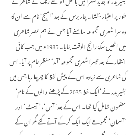
بشیر بدر کو جدید شعرا میں بالکل انوکھے رنگ کے شاعر کے
طور پر اعتبار بخشا۔ چار برس کے بعد ’امیج‘ نام سے ان کا
دوسرا شعری مجموعہ سامنے آیا جس نے ہم عصر شاعری
میں انھیں سکۂ رائج الوقت بنایا۔ 1985ء میں جب کافی
انتظار کے بعد تیسرا شعری مجموعہ ’آمد‘ منظر عام پر آیا، اس
کی شاعری سے زیادہ اس کے پیش لفظ کا چرچا رہا جس میں
بشیر بدر نے ’ایک خط 2035 کے پڑھنے والوں کے نام‘
مضمون شامل کیا تھا۔ اس کے بعد’ آس‘، ’ آہٹ‘ اور
’آسمان‘ مجموعے ایک ایک کر کے آتے گئے مگر ان کے