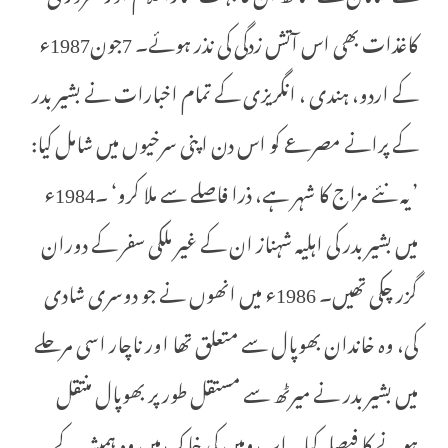
کاغذات بھی اس آتش زدگی کی نذر ہوئے۔ 7جون1987ء
کے اردو، ہندی ، انگریزی کے تمام اخبارات نے بشیر بدر
کے پرانے مصرعے کو اس دن اپنی سرخیوں میں شامل کیا:
’یہ نئے مزاج کا شہر ہے، ذرا فاصلے سے ملا کرو‘ ۔1984ء
میں بشیر بدر کی اہلیہ شہناز ان کے غیر ملکی سفر کے دوران
گزر چکی تھیں۔ 1986ء میں انھوں نے جو دوسری شادی
کی، وہ خاندان بھوپال سے متعلق تھا اور ناچار اسی مرحلے
میں بشیر بدر نے میرٹھ سے مستقل طور پر بھوپال منتقل
ہونے کا فیصلہ کیا۔ اب وہیں کی خاک میں وہ ہمیشہ کے