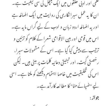
علمی اور ادبی حلقوں میں ایک ہلچل کی سی کیفیت ہے۔
ان کا یہ عمل سہرا نگاری کی روایت میں ایک اضافہ ہے
اور یہ اضافہ اردو زبان و ادب کے لیے گراں مایہ ہے۔
اس میں قومی اور بین الاقوامی شعرا کے کلام کو تزئین و
ترتیب سے پیش کیا گیا ہے۔ اس کے مشمولات سہرا،
رخصتی گیت، اور تہنیتی دعائیہ کلمات پر مبنی ہیں۔ لیکن
اس کی تخلیقیت میں خاصا اہتمام دیکھنے کو ملتا ہے۔ اسی
لیے "ضیائےحنا" کا مطالعہ کارآمد ہے۔
جواز
: