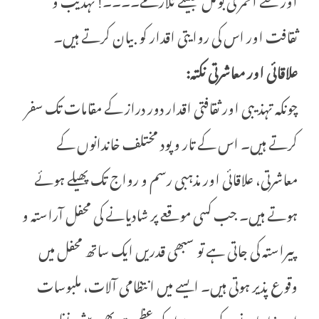
ثقافت اور اس کی روایتی اقدار کو بیان کرتے ہیں۔
علاقائی اور معاشرتی نکتہ:
چونکہ تہذیبی اور ثقافتی اقدار دور دراز کے مقامات تک سفر
کرتے ہیں۔ اس کے تار و پود مختلف خاندانوں کے
معاشرتی، علاقائی اور مذہبی رسم و رواج تک پھیلے ہوئے
ہوتے ہیں۔ جب کسی موقعے پر شادیانے کی محفل آراستہ و
پیراستہ کی جاتی ہے تو سبھی قدریں ایک ساتھ محفل میں
وقوع پذیر ہوتی ہیں۔ ایسے میں انتظامی آلات، ملبوسات