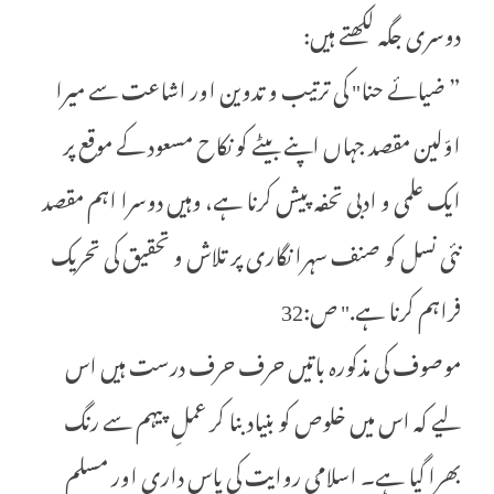
دوسری جگہ لکھتے ہیں:
” ضیائے حنا" کی ترتیب و تدوین اور اشاعت سے میرا
اوّلین مقصد جہاں اپنے بیٹے کو نکاح مسعود کے موقع پر
ایک علمی و ادبی تحفہ پیش کرنا ہے، وہیں دوسرا اہم مقصد
نئی نسل کو صنف سہرا نگاری پر تلاش و تحقیق کی تحریک
فراہم کرنا ہے." ص:32
موصوف کی مذکورہ باتیں حرف حرف درست ہیں اس
لیے کہ اس میں خلوص کو بنیاد بنا کر عملِ پیہم سے رنگ
بھرا گیا ہے۔ اسلامی روایت کی پاس داری اور مسلم