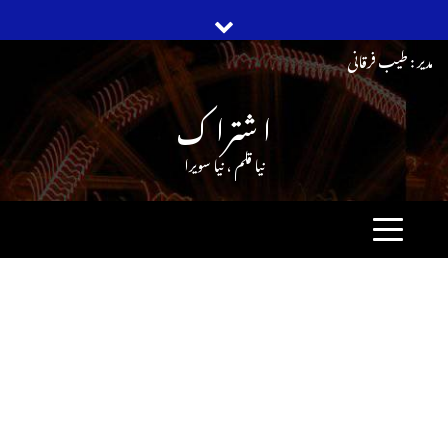
Ski
مدیر : طیب فرقانی
t
ا شترا ک
conten
نیا قلم ، نیا سویرا