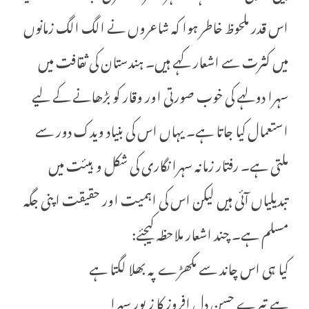
اس قدر ملحوظ خاطر ہوا کہ شاعروں نے الگ الگ زمانوں
میں کثرت سے اشعار کہے ہیں۔ ہندستان کی ثقافت میں
سہرا دولہے کی خوب صورتی اور وقار کو بڑھانے کے لیے
استعمال کیا جاتا ہے۔ یہاں اس کی بنیاد ویدک دور سے
ملتی ہے۔ رفتار زمانہ سہرا نگاری کی شکل و ہیئت میں
تبدیلیاں آئی ہیں لیکن اس کی اہمیت اور حقیقت اپنی جگہ
مسلم ہے۔ چند اشعار ملاحظہ کیجئے:
کیا ہی اس چاند سے مکھڑے پہ بھلا لگتا ہے
ہے تیرے حسن دل افروز کا زیور سہرا