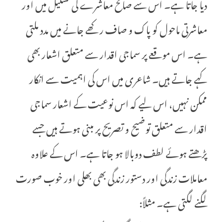
دیا جاتا ہے۔ اس سے صالح معاشرے کی تشکیل میں اور
معاشرتی ماحول کو پاک و صاف رکھے جانے میں مدد ملتی
ہے۔ اس موقعے پر سماجی اقدار سے متعلق اشعار بھی
کہے جاتے ہیں۔ شاعری میں اس کی اہمیت سے انکار
ممکن نہیں، اس لیے کہ اس نوعیت کے اشعار سماجی
اقدار سے متعلق توضیح و تصریح پر مبنی ہوتے ہیں جسے
پڑھتے ہوئے لطف دوبالا ہو جاتا ہے۔ اس کے علاوہ
معاملات زندگی اور دستور زندگی بھی بھلی اور خوب صورت
لگنے لگتی ہے۔ مثلاً: