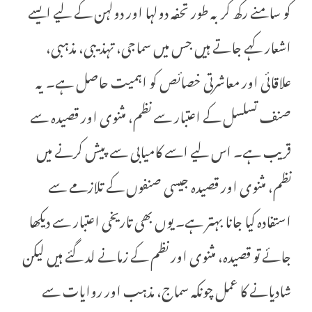
کو سامنے رکھ کر بہ طور تحفہ دولہا اور دولہن کے لیے ایسے
اشعار کہے جاتے ہیں جس میں سماجی، تہذیبی، مذہبی،
علاقائی اور معاشرتی خصائص کو اہمیت حاصل ہے۔ یہ
صنف تسلسل کے اعتبار سے نظم، مثنوی اور قصیدہ سے
قریب ہے۔ اس لیے اسے کامیابی سے پیش کرنے میں
نظم، مثنوی اور قصیدہ جیسی صنفوں کے تلازمے سے
استفادہ کیا جانا بہتر ہے۔ یوں بھی تاریخی اعتبار سے دیکھا
جائے تو قصیدہ، مثنوی اور نظم کے زمانے لد گئے ہیں لیکن
شادیانے کا عمل چونکہ سماج، مذہب اور روایات سے