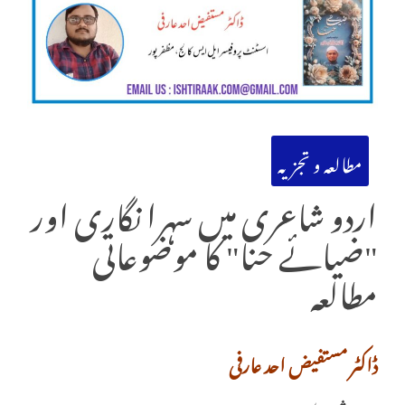
مطالعہ و تجزیہ
اردو شاعری میں سہرا نگاری اور
"ضیائے حنا" کا موضوعاتی
مطالعہ
ڈاکٹر مستفیض احد عارفی