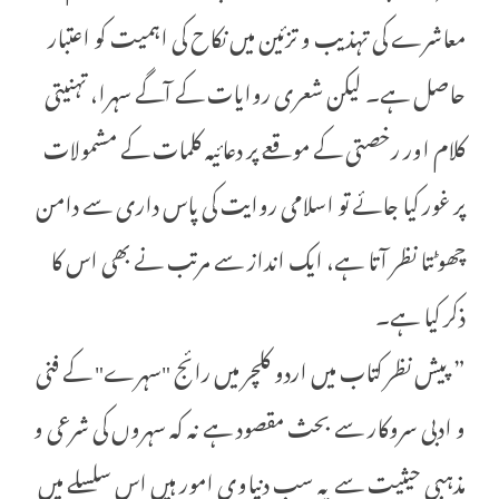
معاشرے کی تہذیب و تزئین میں نکاح کی اہمیت کو اعتبار
حاصل ہے۔ لیکن شعری روایات کے آگے سہرا، تہنیتی
کلام اور رخصتی کے موقعے پر دعائیہ کلمات کے مشمولات
پر غور کیا جائے تو اسلامی روایت کی پاس داری سے دامن
چھوٹتا نظر آتا ہے، ایک انداز سے مرتب نے بھی اس کا
ذکر کیا ہے۔
” پیش نظر کتاب میں اردو کلچر میں رائج "سہرے" کے فنی
و ادبی سروکار سے بحث مقصود ہے نہ کہ سہروں کی شرعی و
مذہبی حیثیت سے یہ سب دنیاوی امور ہیں اس سلسلے میں