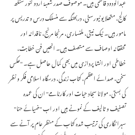
عبدالودود قاسمی ہیں۔ موصوف صدر شعبۂ اردو کنور سنگھ
کالج، متھلا یونیورسٹی، دربھنگہ سے منسلک درس و تدریس پر
مامور ہیں۔ نیک نیتی، ملنساری، مرنجا مرنج، ناقدانہ اور
محققانہ اوصاف سے متصف ہیں۔ انھیں فن خطابت،
خطاطی اور انشا پردازی میں بھی کمال حاصل ہے۔ "عکس
سخن، صدائے اعظم، کتاب زندگی، درسگاہ اسلامی فکر و نظر
کی بستی، مولانا سجاد حیات اور کارنامے" ان کی عمدہ
تصنیف و تالیف کے نمونے ہیں اور اب "ضیائے حنا"
سہرا نگاری کی ترتیب شدہ کتاب کے منظر عام پر آنے سے