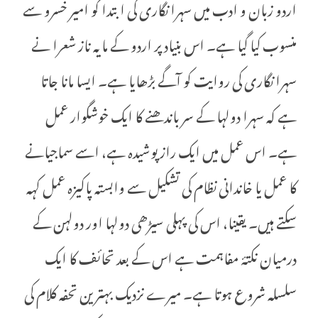
اردو زبان و ادب میں سہرا نگاری کی ابتدا کو امیر خسرو سے
منسوب کیا گیا ہے۔ اس بنیاد پر اردو کے مایہ ناز شعرا نے
سہرا نگاری کی روایت کو آگے بڑھایا ہے۔ ایسا مانا جاتا
ہے کہ سہرا دولہا کے سر باندھنے کا ایک خوشگوار عمل
ہے۔ اس عمل میں ایک راز پوشیدہ ہے، اسے سماجیانے
کا عمل یا خاندانی نظام کی تشکیل سے وابستہ پاکیزہ عمل کہہ
سکتے ہیں۔ یقینا، اس کی پہلی سیڑھی دولہا اور دولہن کے
درمیان نکتۂ مفاہمت ہے اس کے بعد تحائف کا ایک
سلسلہ شروع ہوتا ہے۔ میرے نزدیک بہترین تحفہ کلام کی