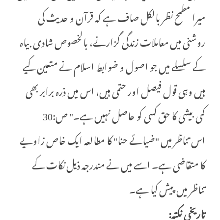
میرا مطمح نظر بالکل صاف ہے کہ قرآن و حدیث کی
روشنی میں معاملات زندگی گزارنے، بالخصوص شادی بیاہ
کے سلسلے میں جو اصول و ضوابط اسلام نے متعین کیے
ہیں وہی قول فیصل اور حتمی ہیں، اس میں ذرہ برابر بھی
کمی بیشی کا حق کسی کو حاصل نہیں ہے۔" ص:30
اس تناظر میں "ضیائے حنا" کا مطالعہ ایک خاص زاویے
کا متقاضی ہے۔ اسے میں نے مندرجہ ذیل نکات کے
تناظر میں پیش کیا ہے۔
تاریخی نکتہ: