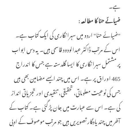
ہے۔
ضیائے حنا کا مطالعہ
:
"ضیائے حنا" اردو میں سہرا نگاری کی ایک کتاب ہے۔
اس کے مرتب ڈاکٹر عبدالودود قاسمی ہیں۔ یہ دس ابواب
پر مشتمل سہرا نگاری کا ایسا گلدستہ ہے جس کا اندراج
465 اوراق پر ہے۔ اس میں چند ایسے مضامین بھی ہیں
جس کی نوعیت معلوماتی، تحقیقی، تنقیدی اور تجزیاتی انداز
کی ہے۔ اس سے عبارت میں جان پڑ گئی ہے۔ کتاب کے
آخر میں چند یادگار تصویریں ہیں جو مرتب موصوف کے ادبی