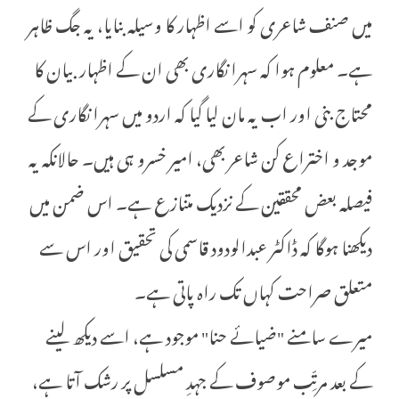
میں صنف شاعری کو اسے اظہار کا وسیلہ بنایا، یہ جگ ظاہر
ہے۔ معلوم ہوا کہ سہرا نگاری بھی ان کے اظہار بیان کا
محتاج بنی اور اب یہ مان لیا گیا کہ اردو میں سہرا نگاری کے
موجد و اختراع کن شاعر بھی، امیر خسرو ہی ہیں۔ حالانکہ یہ
فیصلہ بعض محققین کے نزدیک متنازع ہے۔ اس ضمن میں
دیکھنا ہوگا کہ ڈاکٹر عبدالودود قاسمی کی تحقیق اور اس سے
متعلق صراحت کہاں تک راہ پاتی ہے۔
میرے سامنے "ضیائے حنا" موجود ہے، اسے دیکھ لینے
کے بعد مرتِّب موصوف کے جہدِ مسلسل پر رشک آتا ہے،