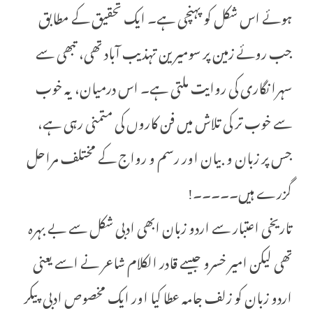
ہوئے اس شکل کو پہنچی ہے۔ ایک تحقیق کے مطابق
جب روئے زمین پر سومیرین تہذیب آباد تھی، تبھی سے
سہرا نگاری کی روایت ملتی ہے۔ اس درمیان، یہ خوب
سے خوب تر کی تلاش میں فن کاروں کی متمنی رہی ہے،
جس پر زبان و بیان اور رسم و رواج کے مختلف مراحل
گزرے ہیں۔۔۔۔۔!
تاریخی اعتبار سے اردو زبان ابھی ادبی شکل سے بے بہرہ
تھی لیکن امیر خسرو جیسے قادر الکلام شاعر نے اسے یعنی
اردو زبان کو زلف جامہ عطا کیا اور ایک مخصوص ادبی پیکر