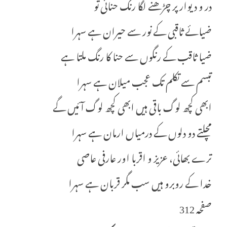
در و دیوار پر چڑھنے لگا رنگ حنائی تو
ضیائے ثاقبی کے نور سے حیران ہے سہرا
ضیا ثاقب کے رنگوں سے حنا کا رنگ ملتا ہے
تبسم سے تکلم تک عجب میلان ہے سہرا
ابھی کچھ لوگ باقی ہیں ابھی کچھ لوگ آئیں گے
مچلتے دو دلوں کے درمیاں ارمان ہے سہرا
ترے بھائی، عزیز و اقربا اور عارفی عاصی
خدا کے روبرو ہیں سب مگر قربان ہے سہرا
صفحہ 312