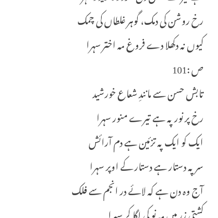
رخ روشن کی دمک، گوہر غلطاں کی چمک
کیوں نہ دکھلا دے فروغ مہ اختر سہرا
ص :101
تابش حسن سے مانندِ شعاع خورشید
رخ پر نور پہ ہے تیرے منور سہرا
ایک کو ایک پہ تزئین ہے دم آرائش
سر پہ دستار ہے دستار کے اوپر سہرا
آج وہ دن ہے کہ لائے در انجم سے فلک
کشتی زر میں مہ نو کی لگا کر سہرا