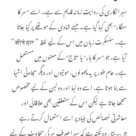
سہرا نگاری کی روایت زمانہ قدیم سے ہے۔ اسے "سر کا
سنگار" بھی کہا گیا ہے۔ جسے شادی کے موقعے پر کیا جاتا
ہے۔ سنسکرت زبان میں اس کے لیے لفظ ” शीर्ष हार ”
آیا ہے، جو "سر کا ہار" یا "تاج" کے معنوں میں مستعمل
ہے۔ عام طور پر یہ پھولوں، موتیوں اور دیگر سجاوٹی اشیا
سے بنا ہوتا ہے، اسے دولہا اور دولہن کے لیے مخصوص
سمجھا جاتا ہے لیکن اس کے متعلقین بھی علاقائی اور
معاشرتی خصائص کی بنیاد پر اسے استعمال کرتے رہے
ہیں۔ یہی وہ نکتہ ہے کہ سہرا صرف سر کی سجاوٹ کے لیے