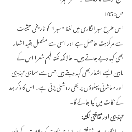
ص: 105
اس طرح سہرا نگاری میں لفظ "سہرا" کو تاریخی حیثیت
سے مرکزیت حاصل ہے اور اسی سے متّصل بقیہ اشعار
بھی کہہ دیے جاتے ہیں۔ حالانکہ نکتہ فہم شعرا اس کے
مابین ایسے اشعار بھی کہہ دیتے ہیں جس سے سماجی تہذیبی
اور معاشرتی پہلوؤں پر بھی روشنی پڑتی ہے۔ اس کا ذکر بعد
کے نکات میں کیا جائے گا۔
تہذیبی اور ثقافتی نکتہ:
سہرا نگاری میں ثقافتی اور تہذیبی نکات کو علامت کے طور