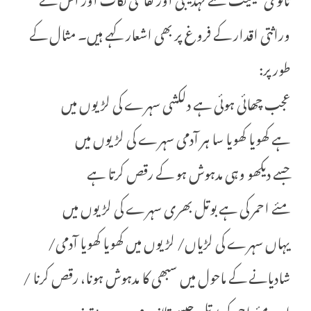
وراثتی اقدار کے فروغ پر بھی اشعار کہے ہیں۔ مثال کے
طور پر:
عجب چھائی ہوئی ہے دلکشی سہرے کی لڑیوں میں
ہے کھویا کھویا سا ہر آدمی سہرے کی لڑیوں میں
جسے دیکھو وہی مدہوش ہو کے رقص کرتا ہے
مئے احمر کی ہے بوتل بھری سہرے کی لڑیوں میں
یہاں سہرے کی لڑیاں/ لڑیوں میں کھویا کھویا آدمی/
شادیانے کے ماحول میں سبھی کا مدہوش ہونا، رقص کرنا /
اور مئے احمر کی بوتل جیسے تلازمے۔۔۔۔! تہذیب و