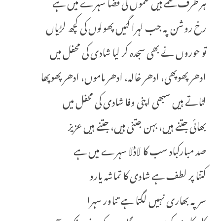
ہر طرف نغمے ہیں نغموں کی فضا سہرے میں ہے
رخ روشن پہ جب لہرا گئیں پھولوں کی کچھ لڑیاں
تو حوروں نے بھی سجدہ کر لیا شادی کی محفل میں
ادھر پھوپھی، ادھر خالہ، ادھر ماموں، ادھر پھوپھا
لٹاتے ہیں سبھی اپنی وفا شادی کی محفل میں
بھائی جتنے ہیں، بہن جتنی ہیں، جتنے ہیں عزیز
صد مبارکباد سب کا لاڈلا سہرے میں ہے
کتنا پر لطف ہے شادی کا تماشہ یارو
سر پہ بھاری نہیں لگتا ہے تناور سہرا