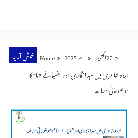
خوش آمدید
22
اکتوبر
2025
Home
اردو شاعری میں سہرا نگاری اور "ضیائے حنا" کا
موضوعاتی مطالعہ