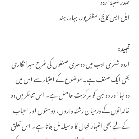
صدر شعبۂ اردو
ایل ایس کالج، مظفر پور، بہار، ہند
تمہید :
اردو شعری ادب میں دوسری صنفوں کی طرح سہرا نگاری
بھی ایک صنف ہے۔ موضوع کے اعتبار سے اس میں
دولہا اور دولہن کو مرکزیت حاصل ہے۔ اس تناظر میں دو
خاندانوں کے درمیان رشتہ داروں، دوستوں اور احباب
کے لیے بھی اظہار خیال کا وسیلہ مل جاتا ہے۔ اس تعلق