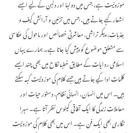
موزونیت ہے، جس میں دولہا اور دلہن کے لیے ایسے
اشعار کہے جاتے ہیں، جس میں تزئین و آرائش کیف و
جذبات، پیکر تراشی، معاشرتی خصائص اور ماحول کی عکاسی
سے متعلق موضوع کو پیش کیا جاتا ہے۔ ہمارے یہاں
اسلامی روایات کے مطابق خطبۂ نکاح میں بھی چند ایسے
کلمات ادا کیے جاتے ہیں جسے کلام کی موزونیت کہہ سکتے
ہیں۔ اس میں انسان، انسانی نظام، دستور حیات اور
معاملات زندگی کا ایک آفاقی کینوس نظر آتا ہے۔ سہرا
نگاری بھی ایک فن ہے۔ اس میں بھی کلام کی موزونیت