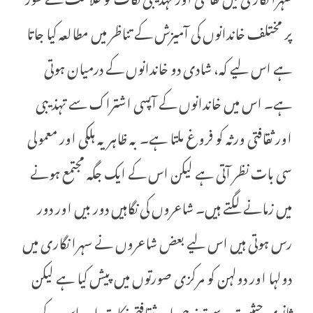
پر مختلف خاندانوں کی آمیزش کے تناظر میں مطالعہ کیا جاتا
ہے اس لیے کہ، شادی دو خاندانوں کے درمیان ہوتی
ہے۔ اس میں خاندانوں کے آپسی اشتراک سے تہذیبی
اور ثقافتی ورثہ کو فروغ ملتا ہے۔ بہ ظاہر یہ ہلکی اور معمولی
سی بات نظر آتی ہے لیکن اس کے ایک جگہ مجتمع ہونے
میں زمانے لگتے ہیں۔ شاعروں کی نگاہیں دور بیں اور دور
رس ہوتی ہیں اس لیے بعض شاعروں نے سہرا نگاری میں
دولہا اور دولہن کو مرکزی صورتوں میں پیش کیا ہے لیکن
ثانوی حیثیت سے تہذیبی اور ثقافتی نکات اور اس کے