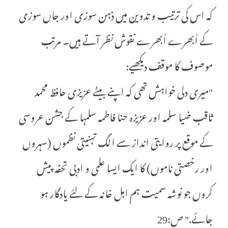
کہ اس کی ترتیب و تدوین میں ذہن سوزی اور جاں سوزی
کے اُبھرے اُبھرے نقوش نظر آتے ہیں۔ مرتب
موصوف کا موقف دیکھیے:
"میری دلی خواہش تھی کہ اپنے بیٹے عزیزی حافظ محمد
ثاقب ضیا سلمہ اور عزیزہ حنا فاطمہ سلمہا کے جشن عروسی
کے موقع پر روایتی انداز سے الگ تہنیتی نظموں (سہروں
اور رخصتی ناموں) کا ایک ایسا علمی و ادبی تحفہ پیش
کروں جو نوشہ سمیت ہم اہل خانہ کے لئے یادگار ہو
جائے." ص:29