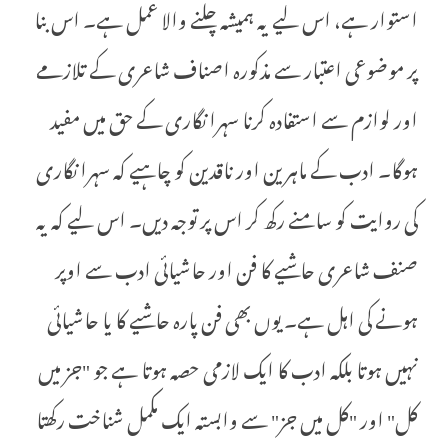
استوار ہے، اس لیے یہ ہمیشہ چلنے والا عمل ہے۔ اس بنا
پر موضوعی اعتبار سے مذکورہ اصناف شاعری کے تلازمے
اور لوازم سے استفادہ کرنا سہرا نگاری کے حق میں مفید
ہوگا۔ ادب کے ماہرین اور ناقدین کو چاہیے کہ سہرا نگاری
کی روایت کو سامنے رکھ کر اس پر توجہ دیں۔ اس لیے کہ یہ
صنف شاعری حاشیے کا فن اور حاشیائی ادب سے اوپر
ہونے کی اہل ہے۔ یوں بھی فن پارہ حاشیے کا یا حاشیائی
نہیں ہوتا بلکہ ادب کا ایک لازمی حصہ ہوتا ہے جو "جز میں
کل" اور "کل میں جز" سے وابستہ ایک مکمل شناخت رکھتا