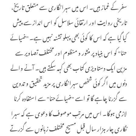
سفر کے غماز ہیں۔ اس میں سہرا نگاری سے متعلق تاریخ،
تاریخی روایت اور ارتقائی سلاسل کو اس انداز سے پیش
کیا گیا ہے کہ اس کا کوئی بھی پہلو تشنہ نہیں ہے۔ "ضیائے
حنا" کو اس بنیاد پر منثور و منظوم اور مختلف تصاویر سے
مزین ایک دستاویزی کتاب بھی کہہ سکتے ہیں۔ آنے والے
دنوں میں اگر کوئی شخص سہرا نگاری پر مزید تحقیق و تدوین
سے گزرنا چاہے گا تو اسے "ضیائےحنا" سے استفادہ کرنا
لازمی ہوگا۔ اس میں مرتب موصوف کا دعوی ہے کہ سہرا
نگاری چار ہزار سال قبل مسیح مختلف زبانوں سے گزرتے