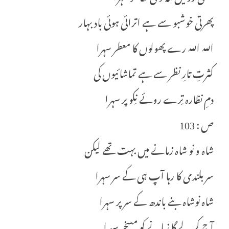
پھرتی خوشبو سے ہے اترائی ہوئی باد بہار
اللہ اللہ رے پھولوں کا معطر سہرا
کثرتِ تارِ نظر سے ہے تماشائیوں کی
دمِ نظارہ تِرے روئے نِکو پر سہرا
ص : 103
شاہ و نو شاہ زمانے میں بہت تھے لیکن
سربلندی کا رہا آپ ہی کے سر سہرا
شاہ نوشاہ بنے باندھ کے سر پر سہرا
آج کر لے گا زمانے کو مسخر سہرا