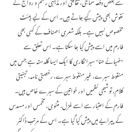
سے بعض دفعہ سماجی، ثقافتی اور مذہبی رسم و رواج کے
نقوش بھی پیش کیے جاتے ہیں۔ اس کے لیے ہیئت
مخصوص نہیں ہے۔ بلکہ شعری اصناف کے کسی بھی
فارم میں اسے پیش کیا جا سکتا ہے۔ اس تعلق سے
"ضیائے حنا" سہرا نگاری کا ایک ایسا گلدستہ ہے جس میں
منقوط سہرے، غیر منقوط سہرے، رخصتی نامہ، تہنیتی
کلام، توشیحی نظمیں اور خواتین کے سہرے خاص ہیں۔
فارم کے اعتبار سے اسے غزل، مثنوی، مخمس اور مسدس
کے پیرایے میں پیش کیا گیا ہے۔ اس کے مرتب ڈاکٹر