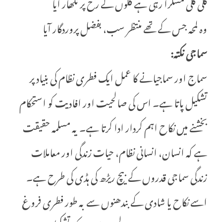
کلی کلی مسکرا رہی ہے گلوں کے رخ پر نکھار آیا
وہ لمحہ جس کے تھے منتظر سب، بفضل پروردگار آیا
سماجی نکتہ:
سماج اور سماجیانے کا عمل ایک فطری نظام کی بنیاد پر
تشکیل پاتا ہے۔ اس کی صالحیت اور افادیت کو استحکام
بخشنے میں نکاح اہم کردار ادا کرتا ہے۔ یہ مسلمہ حقیقت
ہے کہ انسان، انسانی نظام، حیات زندگی اور معاملات
زندگی سماجی قدروں کے بیچ ریڑھ کی ہڈی کی طرح ہے۔
اسے نکاح یا شادی کے بندھنوں سے بہ طور فطری فروغ