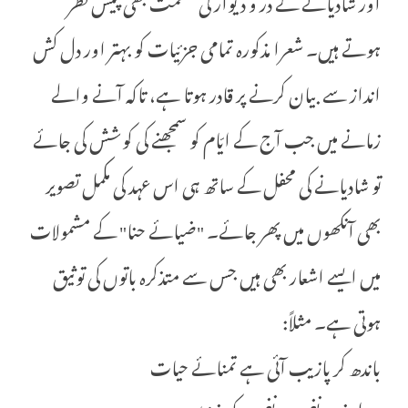
اور شادیانے کے در و دیوار کی عظمت بھی پیش نظر
ہوتے ہیں۔ شعرا مذکورہ تمامی جزئیات کو بہتر اور دل کش
انداز سے بیان کرنے پر قادر ہوتا ہے، تاکہ آنے والے
زمانے میں جب آج کے ایّام کو سمجھنے کی کوشش کی جائے
تو شادیانے کی محفل کے ساتھ ہی اس عہد کی مکمل تصویر
بھی آنکھوں میں پھر جائے۔ "ضیائے حنا" کے مشمولات
میں ایسے اشعار بھی ہیں جس سے متذکرہ باتوں کی توثیق
ہوتی ہے۔ مثلاً:
باندھ کر پازیب آئی ہے تمنائے حیات