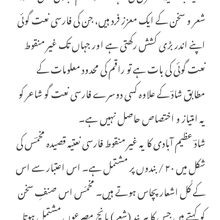
شعر و سخن کے ایک معزز فرد ہیں، جن کی فارسی نعت گوئی
اپنے اندر بڑی کشش رکھتی ہے اور جہاں تک غیر منقوط
نعت گوئی کی بات ہے تو راقم کی محدود معلومات کے
مطابق شادؔ کے علاوہ کسی دوسرے فارسی نعت گو شاعر کو
یہ امتیاز و اختصاص حاصل نہیں ہے۔
شادؔ عظیم آبادی کا یہ غیر منقوط فارسی نعتیہ قصیدہ مخمؔس کی
شکل میں ۲۰ / بندوں پر مشتمل ہے۔ اس اعتبار سے اس
کے کُل اشعار پچاس ہوتے ہیں۔ مخمّس اس صنفِ سخن
کو کہتے ہیں جس کا ہر بند (شعر) پانچ مصرعوں مشتمل ہوتا