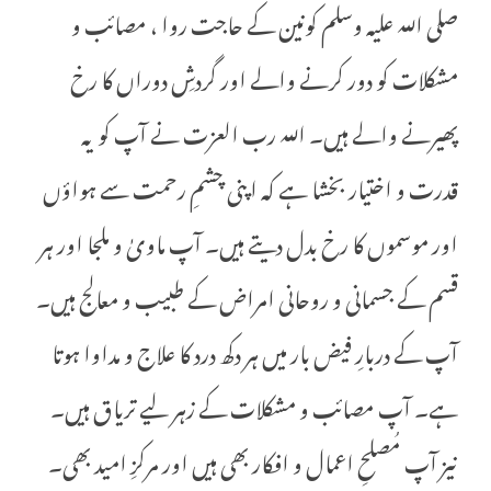
صلی اللہ علیہ وسلم کونین کے حاجت روا ، مصائب و
مشکلات کو دور کرنے والے اور گردشِ دوراں کا رخ
پھیرنے والے ہیں۔ اللہ رب العزت نے آپ کو یہ
قدرت و اختیار بخشا ہے کہ اپنی چشمِ رحمت سے ہواؤں
اور موسموں کا رخ بدل دیتے ہیں۔ آپ ماویٰ و ملجا اور ہر
قسم کے جسمانی و روحانی امراض کے طبیب و معالج ہیں۔
آپ کے دربارِ فیض بار میں ہر دکھ درد کا علاج و مداوا ہوتا
ہے۔ آپ مصائب و مشکلات کے زہر لیے تریاق ہیں۔
نیز آپ مُصلحِ اعمال و افکار بھی ہیں اور مرکزِ امید بھی۔