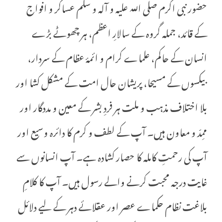
حضور نبی اکرم صلی اللہ علیہ و آلہ و سلم عساکر و افواج
کے قائد، جملہ گروہ کے سالارِ اعظم، ہر چھوٹے بڑے
انسان کے حاکم، علماے کرام و ائمۂ عظام کے سردار،
بیکسوں کے مسیحا، پریشان حال امت کے مشکل کشا اور
بلا اختلاف مذہب و ملت ہر فردِ بشر کے معین و مددگار اور
ممِدّ و معاون ہیں۔ آپ کے لطف و کرم کا دائرہ وسیع اور
آپ کی رحمتِ کاملہ کا حصار کشادہ ہے۔ آپ انسانوں سے
غایت درجہ محبت کرنے والے رسول ہیں۔ آپ کا کلامِ
بلاغت نظام حکماے عصر اور عقلائے دہر کے لیے دلائل