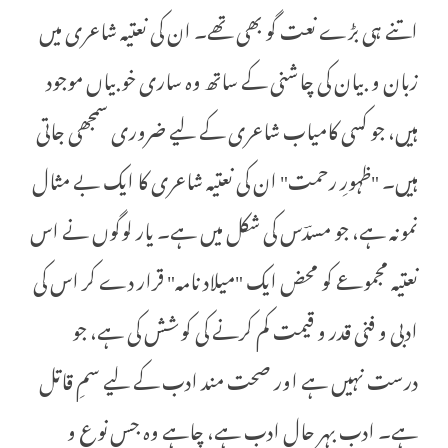
اتنے ہی بڑے نعت گو بھی تھے۔ ان کی نعتیہ شاعری میں
زبان و بیان کی چاشنی کے ساتھ وہ ساری خوبیاں موجود
ہیں، جو کسی کامیاب شاعری کے لیے ضروری سمجھی جاتی
ہیں۔ "ظہورِ رحمت" ان کی نعتیہ شاعری کا ایک بے مثال
نمونہ ہے، جو مسدؔس کی شکل میں ہے۔ یار لوگوں نے اس
نعتیہ مجموعے کو محض ایک "میلاد نامہ" قرار دے کر اس کی
ادبی و فنی قدر و قیمت کم کرنے کی کوشش کی ہے، جو
درست نہیں ہے اور صحت مند ادب کے لیے سمِ قاتل
ہے۔ ادب بہر حال ادب ہے، چاہے وہ جس نوع و