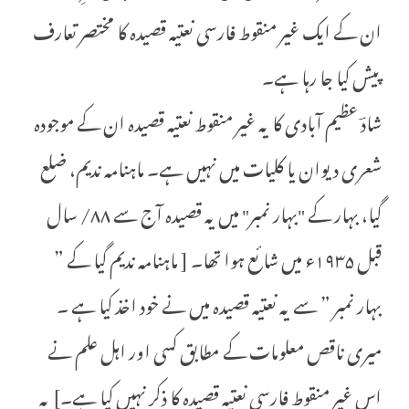
ان کے ایک غیر منقوط فارسی نعتیہ قصیدہ کا مختصر تعارف
پیش کیا جا رہا ہے۔
شادؔ عظیم آبادی کا یہ غیر منقوط نعتیہ قصیدہ ان کے موجودہ
شعری دیوان یا کلیات میں نہیں ہے۔ ماہنامہ ندیم، ضلع
گیا، بہار کے "بہار نمبر" میں یہ قصیدہ آج سے ۸۸/ سال
قبل ۱۹۳۵ء میں شائع ہوا تھا۔ [ ماہنامہ ندیم گیا کے ”
بہار نمبر ” سے یہ نعتیہ قصیدہ میں نے خود اخذ کیا ہے ۔
میری ناقص معلومات کے مطابق کسی اور اہل علم نے
اس غیر منقوط فارسی نعتیہ قصیدہ کا ذکر نہیں کیا ہے۔] یہ