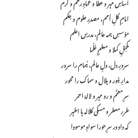
اساسِ مہر و عطا و عمادِ رحم و کرم
امامِ کلِ اُمم، مصدرِ علوم و حِکم
مؤسسِ ہمہ عالم، مدرسِ اعلم
مکمِّلِ کملا و معلمِ عُلَما
سرورِ دل، دلِ عالم، ہُمام را سرور
مدارِ ہُور و ہلال و سماک را محور
سرِ معمَّم و رو مہر و لالۂ احمر
طرر معطر و مسکی کلالہ ہا اطہر
کہ داد در سرِ حورا سوادِ موسودا