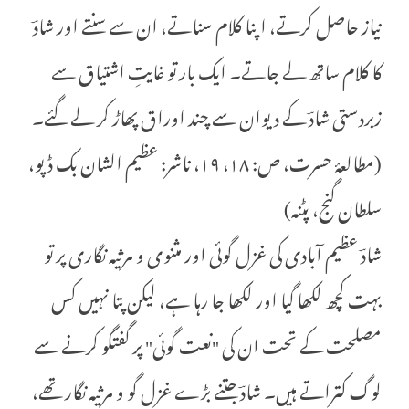
نیاز حاصل کرتے، اپنا کلام سناتے، ان سے سنتے اور شادؔ
کا کلام ساتھ لے جاتے۔ ایک بار تو غایتِ اشتیاق سے
زبردستی شادؔ کے دیوان سے چند اوراق پھاڑ کر لے گئے۔
(مطالعۂ حسرت، ص: ۱۸، ۱۹، ناشر: عظیم الشان بک ڈپو،
سلطان گنج، پٹنہ)
شادؔ عظیم آبادی کی غزل گوئی اور مثنوی و مرثیہ نگاری پر تو
بہت کچھ لکھا گیا اور لکھا جا رہا ہے، لیکن پتا نہیں کس
مصلحت کے تحت ان کی "نعت گوئی" پر گفتگو کرنے سے
لوگ کتراتے ہیں۔ شادؔ جتنے بڑے غزل گو و مرثیہ نگار تھے،