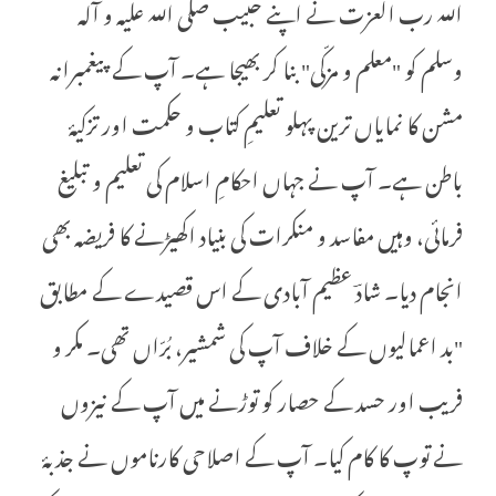
اللہ رب العزت نے اپنے حبیب صلی اللہ علیہ و آلہ
وسلم کو "معلم و مزکّی" بنا کر بھیجا ہے۔ آپ کے پیغمبرانہ
مشن کا نمایاں ترین پہلو تعلیمِ کتاب و حکمت اور تزکیۂ
باطن ہے۔ آپ نے جہاں احکامِ اسلام کی تعلیم و تبلیغ
فرمائی، وہیں مفاسد و منکرات کی بنیاد اکھیڑنے کا فریضہ بھی
انجام دیا۔ شادؔ عظیم آبادی کے اس قصیدے کے مطابق
"بد اعمالیوں کے خلاف آپ کی شمشیر، بُرّاں تھی۔ مکر و
فریب اور حسد کے حصار کو توڑنے میں آپ کے نیزوں
نے توپ کا کام کیا۔ آپ کے اصلاحی کارناموں نے جذبۂ