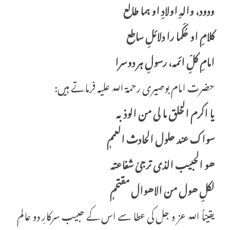
ودود، والہِ اولادِ او ہما طالع
کلامِ او حُکَما را دلائلِ ساطع
امامِ کلِّ ائمہ، رسولِ ہر دوسرا
حضرت امام بوصیری رحمۃ اللہ علیہ فرماتے ہیں:
یا اکرم الخلق ما لی من الوذ بہ
سواک عند حلول الحادث العممٖ
ھو الحبیب الذی ترجیٰ شفاعتہ
لکلِ ھول من الاھوال مقتحمٖ
یقیناً اللہ عز و جل کی عطا سے اس کے حبیب سرکارِ دو عالم