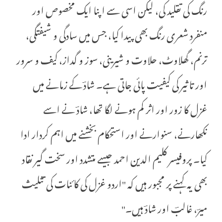
رنگ کی تقلید کی، لیکن اسی سے اپنا ایک مخصوص اور
منفرد شعری رنگ بھی پیدا کیا، جس میں سادگی و شیفتگی،
ترنم، گھلاوٹ، حلاوت و شیرینی، سوز و گداز، کیف و سرور
اور تاثیر کی کیفیت پائی جاتی ہے۔ شادؔ کے زمانے میں
غزل کا زور اور اثر کم ہونے لگا تھا، شادؔ نے اسے
نکھارنے، سنوارنے اور استحکام بخشنے میں اہم کردار ادا
کیا۔ پروفیسر کلیم الدین احمد جیسے متشدد اور سخت گیر نقاد
بھی یہ کہنے پر مجبور ہیں کہ "اردو غزل کی کائنات کی تثلیث
میرؔ، غالبؔ اور شادؔ ہیں۔"