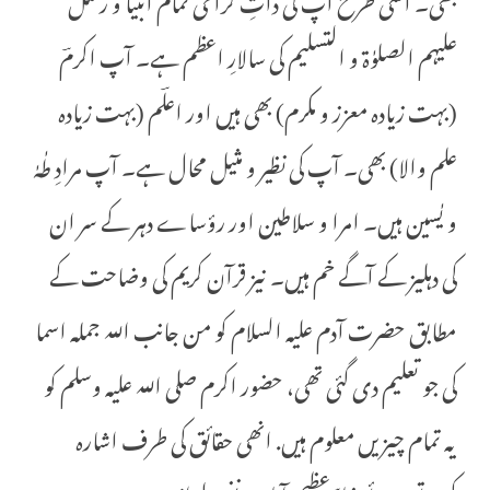
علیہم الصلوٰۃ و التسلیم کی سالارِ اعظم ہے۔ آپ اکرمؔ
(بہت زیادہ معزز و مکرم) بھی ہیں اور اعلؔم (بہت زیادہ
علم والا) بھی۔ آپ کی نظیر و مثیل محال ہے۔ آپ مرادِ طٰہٰ
و یٰسین ہیں۔ امرا و سلاطین اور رؤساے دہر کے سر ان
کی دہلیز کے آگے خم ہیں۔ نیز قرآن کریم کی وضاحت کے
مطابق حضرت آدم علیہ السلام کو من جانب اللہ جملہ اسما
کی جو تعلیم دی گئی تھی، حضور اکرم صلی اللہ علیہ وسلم کو
یہ تمام چیزیں معلوم ہیں. انھی حقائق کی طرف اشارہ