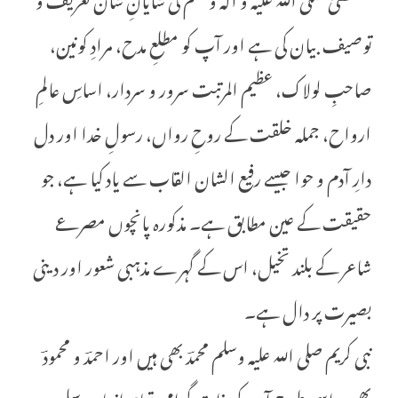
توصیف بیان کی ہے اور آپ کو مطلعِ مدح، مرادِ کونین،
صاحبِ لولاک، عظیم المرتبت سرور و سردار، اساسِ عالمِ
ارواح، جملہ خلقت کے روحِ رواں، رسولِ خدا اور دل
دارِ آدم و حوا جیسے رفیع الشان القاب سے یاد کیا ہے، جو
حقیقت کے عین مطابق ہے۔ مذکورہ پانچوں مصرعے
شاعر کے بلند تخیل، اس کے گہرے مذہبی شعور اور دینی
بصیرت پر دال ہے۔
نبی کریم صلی اللہ علیہ وسلم محمدؔ بھی ہیں اور احمدؔ و محمودؔ
بھی۔ اسی طرح آپ کی ذاتِ گرامی تمام انبیا و رسل