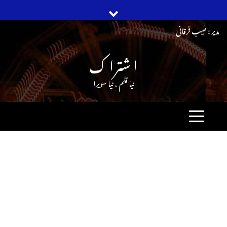
Ski
مدیر : طیب فرقانی
t
ا شترا ک
conten
نیا قلم ، نیا سویرا