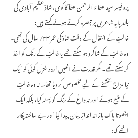
پروفیسر سید عطاء الرحمٰن عطاؔ کاکوی، شادؔ عظیم آبادی کی
بلند پایہ شاعری پر تبصرہ کرتے ہوئے کہتے ہیں:
غالبؔ کے انتقال کے وقت شادؔ کی عمر ۲۳/ سال کی تھی۔
وہ غالبؔ کے شاگرد ہو سکتے تھے یا غالبؔ کے رنگ کو اخذ
کر سکتے تھے۔ مگر قدرت نے انھیں اردو غزل گوئی کو ایک
نیا مزاج بخشنے کے لیے مخصوص کر دیا تھا۔ نہ وہ غالبؔ
کے متبع ہوئے اور نہ داغؔ کے رنگ کو پسند کیا، بلکہ ایک
اچھوتا پاک بازانہ اندازِ بیان پیدا کیا اور بے ساختہ پکار
اٹھے کہ: