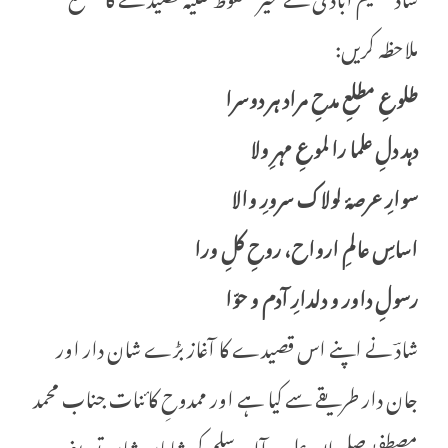
ملاحظہ کریں:
طلوعِ مطلعِ مدحِ مراد ہر دوسرا
دہد دلِ علما را لموعِ مہرِ ولا
سوارِ عرصۂ لولاک سرورِ والا
اساسِ عالمِ ارواح، روحِ کلِ ورا
رسولِ داور و دلدارِ آدم و حوّا
شادؔ نے اپنے اس قصیدے کا آغاز بڑے شان دار اور
جان دار طریقے سے کیا ہے اور ممدوحِ کائنات جناب محمد
مصطفیٰ صلی اللہ علیہ و آلہ وسلم کی شایانِ شان تعریف و