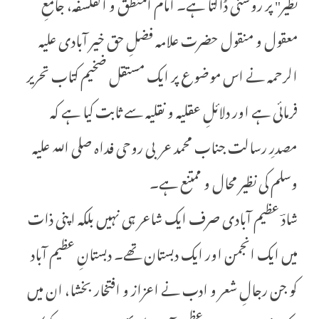
نظیر" پر روشنی ڈالتا ہے۔ امام المنطق و الفلسفہ، جامعِ
معقول و منقول حضرت علامہ فضلِ حق خیر آبادی علیہ
الرحمہ نے اس موضوع پر ایک مستقل ضخیم کتاب تحریر
فرمائی ہے اور دلائلِ عقلیہ و نقلیہ سے ثابت کیا ہے کہ
مصدرِ رسالت جناب محمد عربی روحی فداہ صلی اللہ علیہ
وسلم کی نظیر محال و ممتنع ہے۔
شادؔ عظیم آبادی صرف ایک شاعر ہی نہیں بلکہ اپنی ذات
میں ایک انجمن اور ایک دبستان تھے۔ دبستانِ عظیم آباد
کو جن رجالِ شعر و ادب نے اعزاز و افتخار بخشا، ان میں