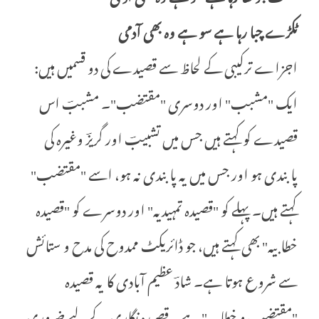
ٹکڑے چبا رہا ہے سو ہے وہ بھی آدمی
اجزاے ترکیبی کے لحاظ سے قصیدے کی دو قسمیں ہیں:
ایک "مشبب" اور دوسری "مقتضب"۔ مشببؔ اس
قصیدے کو کہتے ہیں جس میں تشبیبؔ اور گریزؔ وغیرہ کی
پابندی ہو اور جس میں یہ پابندی نہ ہو، اسے "مقتضب"
کہتے ہیں۔ پہلے کو "قصیدہ تمہیدیہ" اور دوسرے کو "قصیدہ
خطابیہ" بھی کہتے ہیں، جو ڈائریکٹ ممدوح کی مدح و ستائش
سے شروع ہوتا ہے۔ شادؔ عظیم آبادی کا یہ قصیدہ
"مقتضب و خطابیہ" ہے۔ قصیدہ نگاری کے لیے ضروری