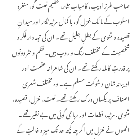
صاحبِ طرز ادیب، کامیاب نثّار، عظیم نعت گو، منفرد
اسلوب کے مالک غزل گو، با کمال مرثیہ نگار اور میدانِ
قصیدہ و مثنوی کے بطلِ جلیل تھے۔ ان کی تہہ دار فکر و
شخصیت کے مختلف رنگ و روپ ہیں۔ نظم و نثر دونوں
پر قدرتِ کاملہ رکھتے تھے۔ ان کی شاعرانہ عظمت اور
ادیبانہ شان و شوکت مسلم ہے۔ وہ مختلف شعری
اصناف پر یکساں درک رکھتے تھے۔ نعت، غزل، قصیدہ،
مثنوی، مرثیہ، قطعات اور رباعی گوئی میں بے نظیر تھے۔
انھوں نے غزل میں اگر چہ کچھ حد تک میرؔ و غالبؔ کے