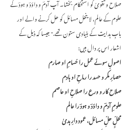
صلاح و تقویٰ کو استحکام بخشا۔ آپ آدمؔ و داؤدؔ و ہودؔ کے
علوم کے عالم، لا ینحل مسائل کو حل کرنے والے اور
بابِ ہدایت کے بنیادی ستون تھے." جیسا کہ ذیل کے
اشعار اس پر دال ہیں:
اصولِ سوئے عمل را حُسامِ او صارم
حصارِ مکر و حسد را رماحِ او ہادم
صلاح کار و ورع را صلاحِ او عاصم
علومِ آدمؔ و داؤدؔ و ہودؔ را عالم
محلِِّ حلِّ مسائل، عمود دارِ ہدیٰ