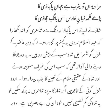
مرا دیواں تو یثرب ہے جہانِ پاکبازی کا
پڑھے کلمہ زبانِ فارس اس بانگِ حجازی کا
شادؔ نے اپنے اس پاکبازانہ رنگ سے شاعری کو اتنا نکھارا
کہ عبد السلام ندوی یہ کہنے پر مجبور ہوئے کہ دورِ حاضر کے
غزل گو شعرا میں شادؔ سب کے پیش رو ہیں۔ یہ وہ چونکا
دینے والی آواز تھی کہ سب اس کی طرف متوجہ ہوئے
اور شادؔ کے حقیقی مقام کے تعین کا جذبہ بیدار ہوا۔ اردو
غزل گوئی کے ناقدین اگر شادؔ کا مرتبۂ شاعری نہ پرکھ سکیں تو
یہ شادؔ کی کم نصیبی نہیں، خود ان کی بے بصری ہے۔ دورِ