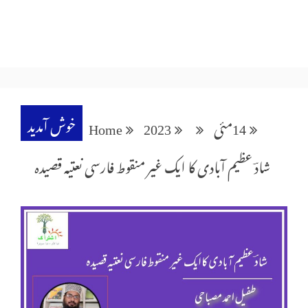
خوش آمدید
14
مئی
2023
Home
شادؔ عظیم آبادی کا ایک غیر منقوط فارسی نعتیہ قصیدہ