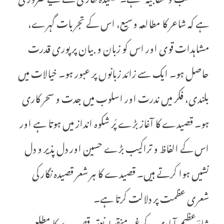
ہے کہ شاعر کا مطالعہ وسیع، اس کے تجربات گہرے،
مشاہدات قوی اور اس کو زبان و بیان پر پوری قدرت
حاصل ہو۔ ایک سے زائد زبانوں پر عبور ہو۔ خیالات میں
بلندی، فکر میں ندرت اور اسلوب میں جدت و سحر کاری
ہو۔ قصیدے کا آغاز بڑے پُر شکوہ انداز میں ہوتا ہے اور
اس کے الفاظ و تراکیب بڑے حسین اور دل پذیر و دل
نشیں ہوا کرتے ہیں۔ قصیدے کا ہر شعر قصیدہ نگار کی
شعری عظمت پر دلالت کرتا ہے۔
شادؔ عظیم آبادی کے غیر منقوط نعتیہ قصیدے کا مطلع