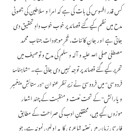
کس قدر افسوس کی بات کی ہے کہ امرا و سلاطین کی جھوٹی
مدح میں نظم کیے گئے قصائد پر خوب خوب دادِ تحقیق دی
جاتی ہے اور جانِ کائنات، فخرِ موجودات جناب محمد
مصطفیٰ صلی اللہ علیہ و آلہ و سلم کی مدح و توصیف میں
تحریر کیے گئے قصائد پر توجہ نہیں دی جاتی ہے۔ "شاہنامۂ
فردوسی" میں فردوسیؔ نے زیرِ نظر عنوان "در ستائشِ پیغمبر
و یارانش" کے تحت نعت و منقبت کے چند اشعار
موزوں کیے ہیں، محققینِ ادب کی صراحت کے مطابق
فارسی زبان میں نعتیہ شاعری کا یہ اولین نمونہ ہے، جو