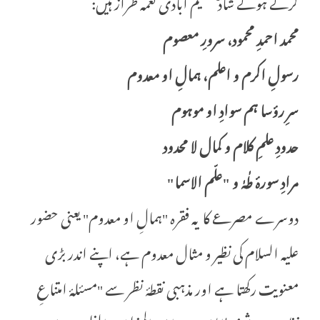
کرتے ہوئے شادؔ عظیم آبادی نغمہ طراز ہیں:
محمد احمدِ محمود، سرورِ معصوم
رسولِ اکرم و اعلم، ہمالِ او معدوم
سرِ رؤسا ہم سوادِ او موہوم
حدودِ علمِ کلام و کمال لا محدود
مرادِ سورۂ طٰہٰ و "علّم الاسما"
دوسرے مصرعے کا یہ فقرہ "ہمالِ او معدوم" یعنی حضور
علیہ السلام کی نظیر و مثال معدوم ہے، اپنے اندر بڑی
معنویت رکھتا ہے اور مذہبی نقطۂ نظر سے "مسئلۂ امتناعِ