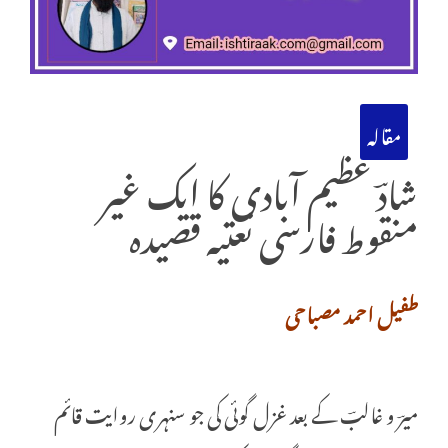
مقالہ
شادؔ عظیم آبادی کا ایک غیر
منقوط فارسی نعتیہ قصیدہ
طفیل احمد مصباحی
میرؔ و غالبؔ کے بعد غزل گوئی کی جو سنہری روایت قائم