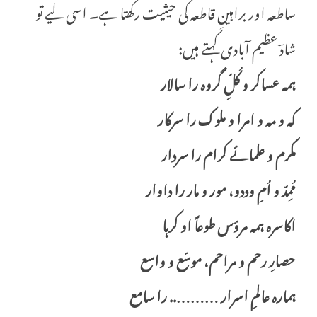
ساطعہ اور براہینِ قاطعہ کی حیثیت رکھتا ہے۔ اسی لیے تو
شادؔ عظیم آبادی کہتے ہیں:
ہمہ عساکر و کُلِّ گروہ را سالار
کہ و مہ و امرا و ملوک را سرکار
مکرم و علمائے کرام را سردار
مُمِدّ و اُمِ وددو، مور و مار را داوار
اکاسرہ ہمہ مرؤس طوعاً او کرہا
حصارِ رحم و مراحم، موسّع و واسع
ہمارہ عالمِ اسرار ……….. را سامع