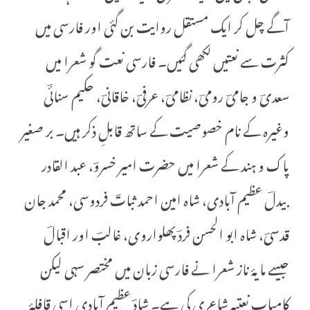
آگے چل کر ایک مستقل روایت بن گئی اور فارسی میں
کثرت سے نعتیں لکھی گئیں۔ فارسی نعت گو شعرا میں
سعدیؔ و جامیؔ رومیؔ، نظامیؔ، عرفیؔ، خاقانیؔ، حکیم سنائؔی
وغیرہ کے نام خصوصیت کے ساتھ قابلِ ذکر ہیں۔ بر صغیر
پاک و ہند کے شعرا میں حضرت امیر خسروؔ، عبد القادر
بیدلؔ عظیم آبادی، شاہ امین احمد ثباتؔ فردوسی، محمد جان
قدسیؔ، شاہ ابو الحسن فردؔ پھلواروی، غالبؔ اور اقبالؔ
جیسے مایۂ ناز شعرا نے فارسی زبان میں مختصر سہی لیکن
کامیاب نعتیہ شاعری کی ہے۔ شادؔ عظیم آبادی اسی قافلۂ