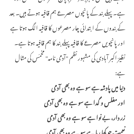
ہے۔ پہلے بند کے پانچوں مصرعے ہم قافیہ ہوتے ہیں۔ بعد
کے بندوں کے ابتدائی چار مصرعوں کا قافیہ الگ ہوتا ہے
اور پانچویں مصرعے کا قافیہ پہلے بند کا ہم قافیہ ہوتا ہے۔
نظیرؔ اکبر آبادی کی مشہور نظم "آدمی نامہ" مخمّس کی مثال
ہے:
دنیا میں پادشہ ہے سو ہے وہ بھی آدمی
اور مفلس و گدا ہے سو ہے وہ بھی آدمی
زر دار، بے نوا ہے سو ہے وہ بھی آدمی
نعمت جو کھا رہا ہے سو ہے وہ بھی آدمی