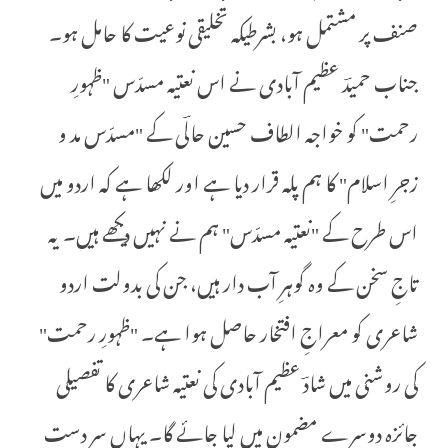
صنف پر مشتمل ہو، بشرطیکہ تخلیقی نوعیت کا حامل ہو۔
جناب حمیدؔ عظیم آبادی نے اس نعتیہ مسدّس "ظہورِ
رحمت" کو خواجہ الطاف حسین حالؔی کے "مسدّس مد و
زجرِ اسلام" کا ہم پلہ قرار دیا ہے اور لکھا ہے کہ اردو میں
اس طرح کے "نعتیہ مسدّس" ہم نے نہیں دیکھے ہیں۔ یہ
تاجِ سخن کے وہ گوہرِ آب دار ہیں، جن کی بدولت اردو
شاعری کو معراجِ افتخار حاصل ہوا ہے۔ "ظہورِ رحمت"
کی روشنی میں شادؔ عظیم آبادی کی نعتیہ شاعری کا تفصیلی
جائزہ دوسرے مضمون میں لیا جائے گا۔ یہاں سرِ دست