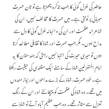
حاضر کی غزل گوئی کا جب تذکرہ چھڑتا ہے تو تان حسرتؔ
موہانی پر ٹوٹتی ہے۔ میں حسرتؔ کا مخالف نہیں، ان کی
شاعرانہ عظمت اور ان کی والہانہ غزل گوئی کا دل سے
مداح ہوں۔ مگر جب حسرتؔ اور شادؔ کا تقابلی مطالعہ کرتا
ہوں تو میری حیرت کی انتہا نہیں رہتی کہ ہندستان کا یہ
امام المتغزلین شادؔ کے سامنے ایک مقتدی کی حیثیت رکھتا
ہے۔ خود حسرتؔ، شادؔ کے بڑے مداحوں اور نیاز مندوں
میں تھے۔ وہ شادؔ کی عظمت کو پہچانتے اور ان کے رنگِ
تغزل سے متاثر تھے۔ وہ جب عظیم آباد آتے تو شادؔ سے