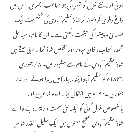
ہوئی اور نئے غزل گو شعرا کی جو جماعت ابھری، اس میں
داغؔ دہلوی کو چھوڑ کر شادؔ عظیم آبادی کی شخصیت ایک
مقتدیٰ و پیشوا کی حیثیت رکھتی ہے۔ ان کا نام، سید علی
محمد، خطاب، خان بہادر اور تخلص شادؔ تھا۔ ادبی حلقے میں
شادؔ عظیم آبادی کے نام سے مشہور ہیں۔ ۸ / جنوری
۱۸۴۶ء کو عظیم آباد (پٹنہ، بہار) میں پیدا ہوئے اور ۷/
جنوری ۱۹۲۷ء میں انتقال کیا۔ اردو شاعری اور
بالخصوص غزل گوئی کو ایک نئی سمت و رفتار دینے والے
شادؔ عظیم آبادی صحیح معنوں میں ایک جلیل القدر شاعر،