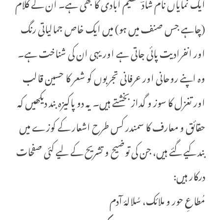
ایک نمایاں نام شادؔ عظیم آبادی کا بھی ہے۔ ان کے کلام
(چاہے جس صنف میں ہو) میں ایک خاص جمالیاتی رنگ
اور انفرادیت پائی جاتی ہے اور یہی ان کی شناخت ہے۔
وہ اپنے روحانی اور عرفانی تجربوں کو شعر کا حسین قالب
اور تغزل کا سوز و گداز بخشتے ہیں۔ یہ دو پاکیزہ بند دیکھیں کہ
حقائق و معارف کا سمندر کس طرح اشعار کے کوزے میں
بند کیے گئے ہیں، جن کی توضیح و تشریح کے لیے کئی صفحات
درکار ہیں:
مُطاعِ حور و ملائک، سُلالۂ آدم