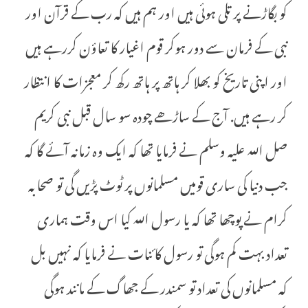
کو بگاڑنے پر تلی ہوئی ہیں اور ہم ہیں کہ رب کے قرآن اور
نبی کے فرمان سے دور ہوکر قوم اغیار کا تعاؤن کررہے ہیں
اور اپنی تاریخ کو بھلا کر ہاتھ پر ہاتھ رکھ کر معجزات کا انتظار
کر رہے ہیں. آج کے ساڑھے چودہ سو سال قبل نبی کریم
صل اللہ علیہ وسلم نے فرمایا تھا کہ ایک وہ زمانہ آئے گا کہ
جب دنیا کی ساری قومیں مسلمانوں پر ٹوٹ پڑیں گی تو صحابہ
کرام نے پوچھا تھا کہ یا رسول اللہ کیا اس وقت ہماری
تعداد بہت کم ہوگی تو رسول کائنات نے فرمایا کہ نہیں بل
کہ مسلمانوں کی تعداد تو سمندر کے جھاگ کے مانند ہوگی