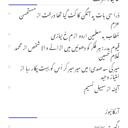
ذرا سی بات پہ آنگن کا کٹ گیا تھا درخت
از
مستحسن
عزم
خطاب بہ معلمین اردو
از
م خ نیازی
قیوم بدر : ہر فکر کو دھوئیں میں اڑانے والا شخص
از
محمد
غُلام حسین
میر کی سہ صدی: میں میر میر کر اُس کو بہت پکار رہا
از
امتیاز وحید
آئینہ
از
سہیل نسیم
آرکائیوز
اگست 2026