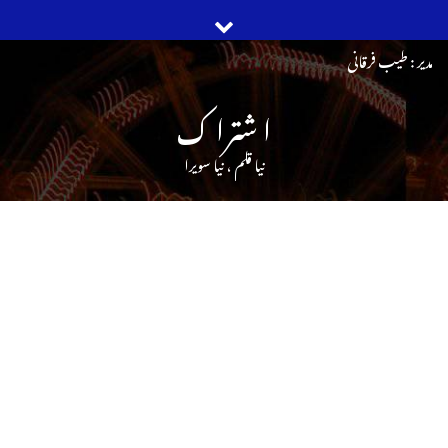
Ski
مدیر : طیب فرقانی
t
ا شترا ک
conten
نیا قلم ، نیا سویرا