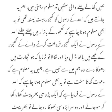
ہمیں کھانے پینے والی سنتیں تو معلوم رہتی ہیں، ہم یہ
جانتے ہیں کہ اللہ کے رسول کو کھجور بہت پسند تھی تو یہ
بھی معلوم ہونا چاہیے کہ کھجور کے بازار میں چلتے چلتے اللہ
کے رسول نے ایک کھجور فروخت کرنے والے کے کھجور
کے گچھے میں ہاتھ ڈال دیا اور نکالا تو فرمایا کہ جو تجارت میں
دھوکا دے وہ ہم میں سے نہیں ہے، ہمیں یہ معلوم ہے کہ
دعوت کھانا سنت ہے تو یہ بھی معلوم ہونا چاہیے کہ اللہ
کے رسول نے فرمایا ہے کہ ایک پڑوسی بھر پیٹ کھانا کھا
کر سوجائے اور دوسرا پڑوسی بھوکا رہ جائے تو بھر پیٹ