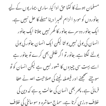
مسلمان ہونے کا کتنا حق ادا کیا. ساری بیماریوں کے لیے
جانوروں کو موردِ الزام ٹھہرا دینا مسلے کا حل نہیں ہے.
ایک جانور دوسرے جانور کا گھر نہیں جلاتا ایک جانور
انسان کی بولی نہیں بولتا لیکن ایک انسان جانور کی بولی
بولنے لگتا ہے. جانور تو اگر غلطی بھی کرے تو جانور ہے
اسے بہت سی چیزوں کا شعور نہیں ہے لیکن انسان کو تو
سوچنے سمجھنے اور فیصلہ لینے کی صلاحیت اللہ نے عطا
فرمائی ہے، پھر بھی انسان کی حالت یہ ہے کہ دین کی
خلاف ورزی کرتا ہے، سماج معاشرہ و سوسائٹی کی خلاف