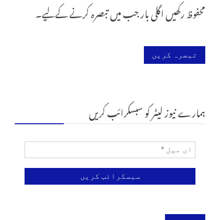
محفوظ رکھیں اگلی بار جب میں تبصرہ کرنے کےلیے۔
ہمارے نیوز لیٹر کو سبسکرائب کریں