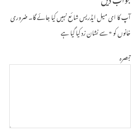
آپ کا ای میل ایڈریس شائع نہیں کیا جائے گا۔
ضروری
خانوں کو
*
سے نشان زد کیا گیا ہے
تبصرہ