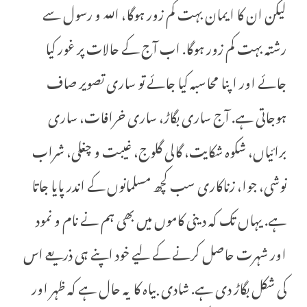
لیکن ان کا ایمان بہت کم زور ہوگا، اللہ و رسول سے
رشتہ بہت کم زور ہوگا. اب آج کے حالات پر غور کیا
جائے اور اپنا محاسبہ کیا جائے تو ساری تصویر صاف
ہوجاتی ہے. آج ساری بگاڑ، ساری خرافات، ساری
برائیاں، شکوہ شکایت، گالی گلوج، غیبت و چغلی، شراب
نوشی، جوا، زناکاری سب کچھ مسلمانوں کے اندر پایا جاتا
ہے. یہاں تک کہ دینی کاموں میں بھی ہم نے نام و نمود
اور شہرت حاصل کرنے کے لیے خود اپنے ہی ذریعے اس
کی شکل بگاڑ دی ہے. شادی بیاہ کا یہ حال ہے کہ ظہر اور