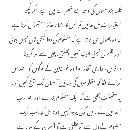
تک پڑوسیوں کی وجہ سے خطرے میں ہے. اگر کچھ
اختیارات مل جائیں تو اس کا اتنا ناجائز استعمال کرتا ہے
کہ وہ بھول ہی جاتا ہے کہ مظلوم کی دعا کبھی ٹالی نہیں جاتی
اور ظلم کی ٹہنی ہمیشہ نہیں پھلتی. چین سے جو کرونا
وائرس بیماری آغاز ہوا وہ خود چین کے لوگوں کو احساس
کرانے لگا کہ مظلوموں کی دعائیں آسمان تک پہنچ گئیں اور
یہ حقیقت بھی ہے کہ ایک مظلوم بندے اور اللہ رب
العالمین کے مابین کوئی پردہ نہیں ہوتا بل کہ جب ایک
مظلوم کے دل سے آہ نکلتی ہے تو آسمان کے سارے