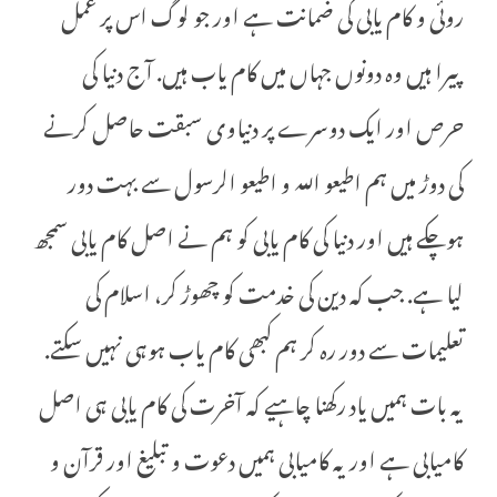
روئی و کام یابی کی ضمانت ہے اور جو لوگ اس پر عمل
پیرا ہیں وہ دونوں جہاں میں کام یاب ہیں. آج دنیا کی
حرص اور ایک دوسرے پر دنیاوی سبقت حاصل کرنے
کی دوڑ میں ہم اطیعو اللہ و اطیعو الرسول سے بہت دور
ہوچکے ہیں اور دنیا کی کام یابی کو ہم نے اصل کام یابی سمجھ
لیا ہے. جب کہ دین کی خدمت کو چھوڑ کر، اسلام کی
تعلیمات سے دور رہ کر ہم کبھی کام یاب ہوہی نہیں سکتے.
یہ بات ہمیں یاد رکھنا چاہیے کہ آخرت کی کام یابی ہی اصل
کامیابی ہے اور یہ کامیابی ہمیں دعوت و تبلیغ اور قرآن و