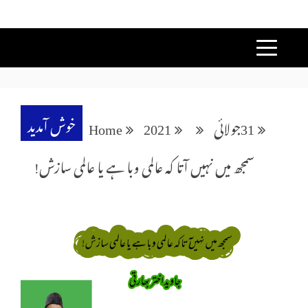
خوش آمدید
31
جولائی
2021
Home
سمجھ میں نہیں آتا کہ عالمی وبا ہے یا عالمی سازش!