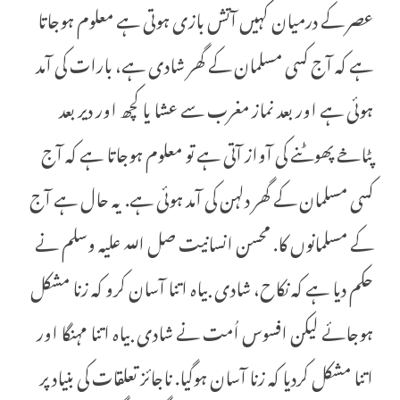
عصر کے درمیان کہیں آتش بازی ہوتی ہے معلوم ہوجاتا
ہے کہ آج کسی مسلمان کے گھر شادی ہے، بارات کی آمد
ہوئی ہے اور بعد نماز مغرب سے عشا یا کچھ اور دیر بعد
پٹاخے پھوٹنے کی آواز آتی ہے تو معلوم ہوجاتا ہے کہ آج
کسی مسلمان کے گھر دلہن کی آمد ہوئی ہے. یہ حال ہے آج
کے مسلمانوں کا. محسن انسانیت صل اللہ علیہ وسلم نے
حکم دیا ہے کہ نکاح، شادی بیاہ اتنا آسان کرو کہ زنا مشکل
ہوجائے لیکن افسوس اُمت نے شادی بیاہ اتنا مہنگا اور
اتنا مشکل کردیا کہ زنا آسان ہوگیا. ناجائز تعلقات کی بنیاد پر