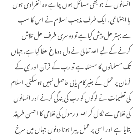
انسانوں کے جو بھی مسائل ہوں چاہے وہ انفرادی ہوں
یا اجتماعی، ایک طرف مذہب اسلام نے اس کا سب
سے بہتر حل پیش کیا ہے تو دوسری طرف حل تلاش
کرنے کے لیے اللہ تعالیٰ نے دل ودماغ عطا کیا ہے. جہاں
تک مسلمانوں کا مسئلہ ہے تو رب کے قرآن اور نبی کے
فرمان پر عمل کے بغیر کام یابی حاصل نہیں ہوسکتی. اسلام
کی تعلیمات نے لوگوں کو رب کی بندگی کرنے اور انسانوں
کی غلامی سے نکال کر اللہ و رسول کی غلامی کا احسن طریقہ
بتایا ہے اور اسی پر عمل پیرا ہونا دونوں جہاں میں سرخ