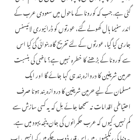
گئی ہے. جب کہ کورونا کے ماحول میں سعودی عرب کے
اندر سنیما ہال کھولے گئے، عورتوں کو ڈرائیوری لائیسنس
جاری کیا گیا، عورتوں کے لئے تفریح گاہ بنوائی گئ کیا اس
سے کورونا کے بڑھنے کا خطرہ نہیں ہے؟ ماضی کی بنسبت
حرمین شریفین کا دروازہ بند ہی کہا جائے گا اور ایک
مسلمان کے لیے حرمین شریفین کا دروازہ بند ہونا صرف
احتیاطی اقدامات نہ سمجھا جائے بل کہ یہ کسی سازش سے
کم نہیں. کیوں کہ عرب حکمرانوں کی جان پنجہ یہود میں ہے.
یہ دنیا کی رنگینیوں میں اس قدر ڈوب چکے ہیں کہ انہیں اب