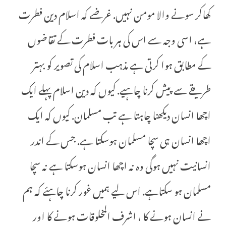
کھاکر سونے والا مومن نہیں. غرضے کہ اسلام دین فطرت
ہے، اسی وجہ سے اس کی ہر بات فطرت کے تقاضوں
کے مطابق ہوا کرتی ہے مذہب اسلام کی تصویر کو بہتر
طریقے سے پیش کرنا چاہیے. کیوں کہ دین اسلام پہلے ایک
اچھا انسان دیکھنا چاہتا ہے تب مسلمان. کیوں کہ ایک
اچھا انسان ہی سچا مسلمان ہوسکتا ہے. جس کے اندر
انسانیت نہیں ہوگی وہ نہ اچھا انسان ہوسکتا ہے نہ سچا
مسلمان ہو سکتاہے. اس لیے ہمیں غور کرنا چاہئے کہ ہم
نے انسان ہونے کا ، اشرف المخلوقات ہونے کا اور