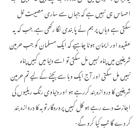
احساس ہی نہیں ہے کہ جہاں سے ساری مصیبت ٹل
سکتی ہے وہاں پر ہم نے پابندی لگا رکھی ہے. جب کہ یہ
عقیدہ اور ایمان ہونا چاہیے کہ ایک مسلمان کو جب حرمین
شریفین میں پناہ نہیں مل سکتی تو اسے دنیا میں کہیں پناہ
نہیں مل سکتی اور آج ایک وبا سے بچنے کے لیے تم حرمین
شریفین کا دروازہ بند کررہے ہو اور دنیاوی رنگ ریلیوں کی
اجازت دے رہے ہو کل کہیں پروردگار توبہ کا دروازہ بند
کر دے گا تب کیا کرو گے-