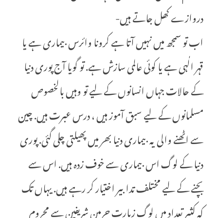
دروازے کھل جاتے ہیں-
اب تو سمجھ میں نہیں آتا ہے کرونا وائرس بیماری ہے یا
قہر الٰہی ہے یا کوئی عالمی سازش ہے. تو گویا آج پوری دنیا
کے حالات جہاں انسانوں کے لیے تو وہیں بالخصوص
مسلمانوں کے لیے سبق آموز ہیں ، درس عبرت ہیں. چین
سے اٹھنے والی یہ بیماری دنیا بھر میں پھیلتی چلی گئی. پوری
دنیا کے لوگ اس بیماری سے خوف زدہ ہیں. اس سے
بچنے کے لیے مختلف تدابیر اختیار کر رہے ہیں. یہاں تک
کہ کثیر تعداد میں لوگ زیارت حرمین شریفین سے محروم