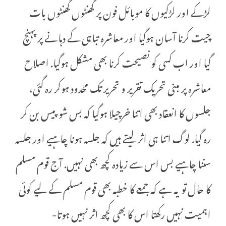
لڑکے اور لڑکیوں کا موبائل فون پر گھنٹوں گھنٹوں بات
چیت کرنا آسان ہوگیا اور معاشرہ تباہی کے دہانے پر پہنچ
گیا اور اب کسی کو نصیحت کرنا بھی مشکل ہوگیا. اصلاح
معاشرہ پر مبنی تحریک تقریر و تحریر تک محدود ہوکر رہ گئی،
جلسوں کا انعقاد بھی اتنا خرچیلا ہوگیا کہ بس شو پیس بن کر
رہ گیا. لوگ اتنا ہی اثر لیتے ہیں کہ جلسہ ہونا چاہیے اور جلسہ
سننا چاہیے بس اس سے زیادہ کچھ بھی نہیں. آج قوم مسلم
کا حال تو یہ ہے کہ جمعے کا خطبہ بھی قوم مسلم کے لیے کوئی
اہمیت نہیں رکھتا اس کا بھی کچھ اثر نہیں ہوتا-