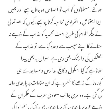
ہوگئے. مسلمانوں کو اب تو احساس ہوجانا چاہیے اور ہمیں
اپنا اجتماعی و انفرادی محاسبہ کرنا چاہیے. کیوں کہ اللہ تعالیٰ
نے دیگر اقوام کی طرح امت محمدیہ کو عذاب کے ذریعے نہ
مٹانے کا اپنے حبیب سے وعدہ کیا ہے، تو عذاب کے
جھٹکوں کی وارننگ بھی دی ہے. سوال یہ بھی پیدا
ہوتاہے کہ کیا اسکول و کالج، مدارس و مساجد سے ہی
کورونا کے بڑھنے کا خطرہ ہے کہ ان مقامات پر پابندی عائد
کی گئی ہے. دوسری جانب سعودی عرب کے حکمراں کے
ذریعے عمرہ پر پابندی، حج پر پابندی، بس حج کی رسم ادا کی