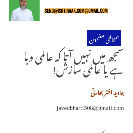
صحافتی مضمون
سمجھ میں نہیں آتا کہ عالمی وبا
ہے یا عالمی سازش!
جاوید اختر بھارتی
javedbharti508@gmail.com