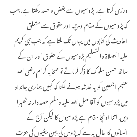
ورزی کرتا ہے، پڑوسیوں سے بغض و حسد رکھتا ہے. جب
کہ پڑوسیوں کے مقام ومرتبہ اور حقوق سے متعلق
احادیث کی کتابوں میں یہاں تک ملتا ہے کہ جب نبی کریم
علیہ الصلاۃ والتسليم پڑوسیوں کے حقوق اور ان کے
ساتھ حسن سلوک کا ذکر فرماتے تو صحابہ کرام رضی اللہ
عنہم اجمعین کو یہ خدشہ ہونے لگتا کہ کہیں ہماری جائداد
میں پڑوسیوں کو آقا صل اللہ علیہ وسلم حصہ دار نہ ٹھہرا
دیں. اتنا اونچا مقام ہے پڑوسیوں کا لیکن آج کے
انسانوں کا حال یہ ہے کہ پڑوس کی بہن بیٹیوں کی عزت