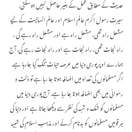
حدیث کے مطابق عمل کے بغیر حاصل نہیں ہوسکتی.
سیرت رسول اکرم عالم اسلام اور عالم انسانیت کے لیے
مشعل راہ تھی، مشعل راہ ہے اور مشعل راہ رہے گی ،
راہ نجات تھی، راہ نجات ہے اور راہ نجات رہے گی. آج
ہمارے اوپر پوری دنیا میں عرصہ حیات تنگ کیا جارہا ہے.
اگر مسلمانوں کی تعداد میں اضافہ ہوتا جا رہا ہے تو ذلت و
رسوائی میں بھی اضافہ ہوتا جا رہا ہے. آج پوری دنیا میں
مسلمانوں کو شک و شبہ کی نظر سے دیکھا جاتا ہے اور دنیا کی
ہر قومیں مسلمانوں کو بدنام کرنے اور مذہب اسلام کی شبیہ