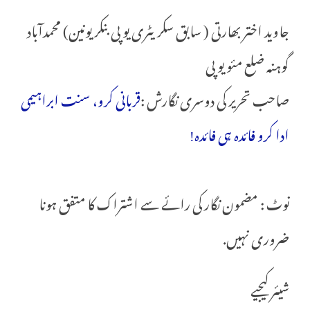
جاوید اختر بھارتی ( سابق سکریٹری یو پی بنکر یونین) محمدآباد
گوہنہ ضلع مئو یو پی
صاحب تحریر کی دوسری نگارش :
قربانی کرو، سنت ابراہیمی
ادا کرو فائدہ ہی فائدہ!
نوٹ : مضمون نگار کی رائے سے اشتراک کا متفق ہونا
ضروری نہیں.
شیئر کیجیے