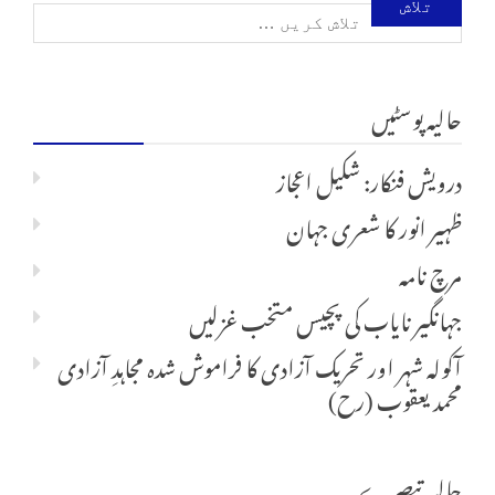
تلاش
کریں
حالیہ پوسٹیں
برائے:
درویش فنکار: شکیل اعجاز
ظہیر انور کا شعری جہان
مرچ نامہ
جہانگیر نایاب کی پچیس متخب غزلیں
آکولہ شہر اور تحریک آزادی کا فراموش شدہ مجاہدِ آزادی
محمد یعقوب (رح)
حالیہ تبصرے