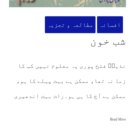
افسانہ
مطالعہ و تجزیہ
شب خون
نذیرؔ فتح پوری یہ معلوم نہیں کب کا
زما نہ تھا، ممکن ہے بہت پہلے کا ہو،
ممکن ہے آج کا ہی ہو۔رات بہت اندھیری
Read More