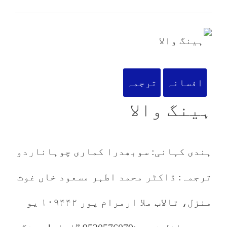
افسانہ
ترجمہ
ہینگ والا
ہندی کہانی: سوبھدرا کماری چوہاناردو
ترجمہ: ڈاکٹر محمد اطہر مسعود خاں غوث
منزل، تالاب ملا ارمرام پور ۱۰۹۴۴۲ یو