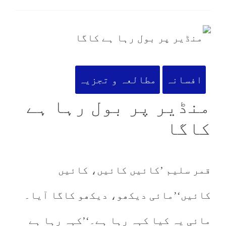
افسانہ
مطالعہ و تجزیہ
منڈیر پر بول رہا ہے
کاگا
قمر سلیم ’کائیں کائیں، کائیں
کائیں‘’مائی دیکھو، دیکھو کاگا آیا۔
مائی یہ کیا کہہ رہا ہے۔‘’کہہ رہا ہے