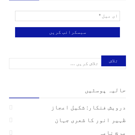
تلاش
کریں
حالیہ پوسٹیں
برائے:
درویش فنکار: شکیل اعجاز
ظہیر انور کا شعری جہان
مرچ نامہ