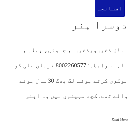
افسانچہ
دوسرا ہنر
امان ذخیرویذخیرہ، جموئی، بہار ،
الہند رابطہ: 8002260577 قربان علی کو
نوکری کرتے ہوئے لگ بھگ 30 سال ہونے
والے تھے. کچھ مہینوں میں وہ اپنی
Read More