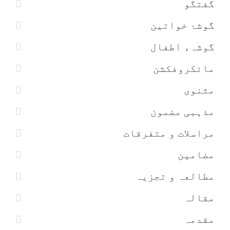
گفتگو
گوشۂ خواتین
گوشہء اطفال
مائکروفکشن
مثنوی
مذہبی مضمون
مراسلات و متفرقات
مضامین
مطالعہ و تجزیہ
مقالہ
مقدمہ