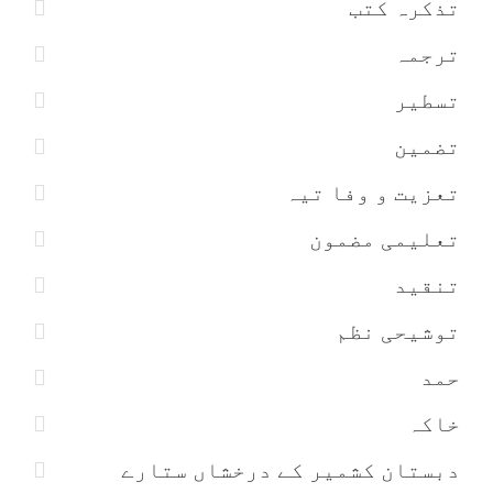
تذکرہ کتب
ترجمہ
تسطیر
تضمین
تعزیت و وفا تیہ
تعلیمی مضمون
تنقید
توشیحی نظم
حمد
خاکہ
دبستان کشمیر کے درخشاں ستارے