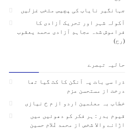
جہانگیر نایاب کی پچیس متخب غزلیں
آکولہ شہر اور تحریک آزادی کا
فراموش شدہ مجاہدِ آزادی محمد یعقوب
(رح)
حالیہ تبصرے
ذرا سی بات پہ آنگن کا کٹ گیا تھا
درخت
از
مستحسن عزم
خطاب بہ معلمین اردو
از
م خ نیازی
قیوم بدر : ہر فکر کو دھوئیں میں
اڑانے والا شخص
از
محمد غُلام حسین