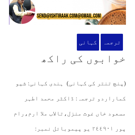
ترجمہ
کہانی
خوابوں کی راکھ
(پنچ تنتر کی کہانی) ہندی کہانی: شیو
کماراردو ترجمہ: ڈاکٹر محمد اطہر
مسعود خاں غوث منزل،تالاب ملا ارم،رام
پور ٢٤٤٩٠١ یو پیموبائل نمبر: