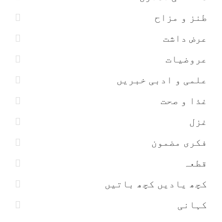
طنز و مزاح
عرض داشت
عروضیات
علمی و ادبی خبریں
غذا و صحت
غزل
فکری مضمون
قطعہ
کچھ یادیں کچھ باتیں
کہانی