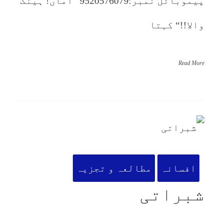
پیموبائل نمبر:9520576079 ”اماں! ہینگ
والا!!“ کہتا
Read More
افسانہ
مطالعہ و تجزیہ
شبراتی