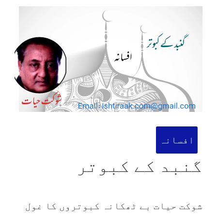
افسانہ
گنبد کے کبوتر
شوکت حیات بے ٹھکانہ کبوتروں کا غول