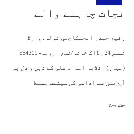
نجات چاہنے والے
رفیع حیدر انجمگاچھی ٹولہ،وارڈ
نمبر24، ڈاک خانہ/ضلع ارریہ- 854311
(بہار) انڈیا امداد علی کے ذہن و دل پر
آج صبح سے اداسی کی کیفیت مسلط
Read More