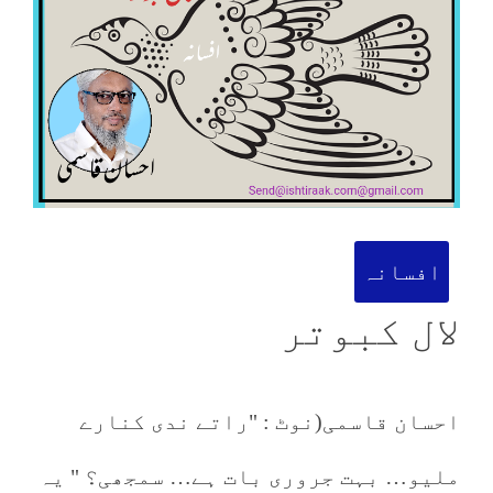
افسانہ
لال کبوتر
احسان قاسمی(نوٹ : "راتے ندی کنارے
ملیو… بہت جروری بات ہے… سمجھی؟ " یہ