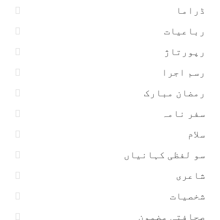
ڈراما
رباعیات
رپورتاژ
رسم اجرا
رمضان مبارک
سفر نامہ
سلام
سو لفظی کہانیاں
شاعری
شخصیات
صحافتی مضمون