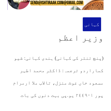
کہانی
وزیر اعظم
(پنچ تنتر کی کہانی) ہندی کہانی: شیو
کماراردو ترجمہ: ڈاکٹر محمد اطہر
مسعود خاں غوث منزل، تالاب ملا ارمرام
پور ٢٤٤٩٠١ یو.پی بہت دنوں کی بات