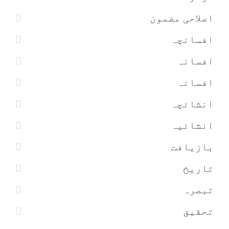
اصلاحی مضمون
افسانچہ
افسانہ
افسانہ
انشائچہ
انشائیہ
بازیافت
تاریخ
تبصرہ
تحقیق