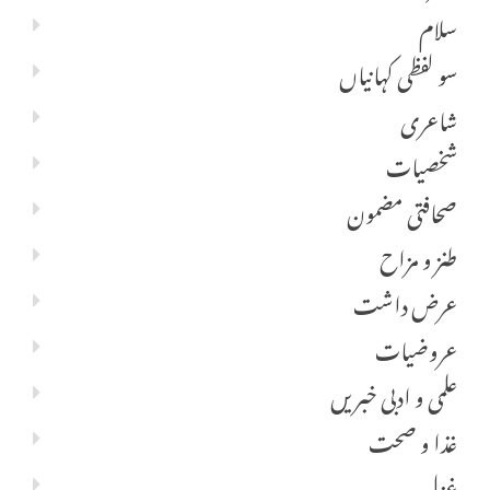
سلام
سو لفظی کہانیاں
شاعری
شخصیات
صحافتی مضمون
طنز و مزاح
عرض داشت
عروضیات
علمی و ادبی خبریں
غذا و صحت
غزل