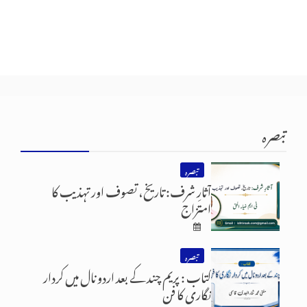
تبصرہ
تبصرہ
آثارِ شرف: تاریخ، تصوف اور تہذیب کا
امتزاج
تبصرہ
کتاب : پریم چند کے بعد اردو نال میں کردار
نگاری کا فن