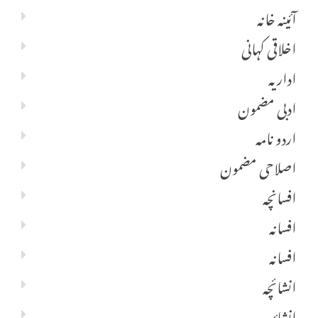
آئینہ خانہ
اخلاقی کہانی
اداریہ
ادبی مضمون
اردو نامہ
اصلاحی مضمون
افسانچہ
افسانہ
افسانہ
انشائچہ
انشائیہ