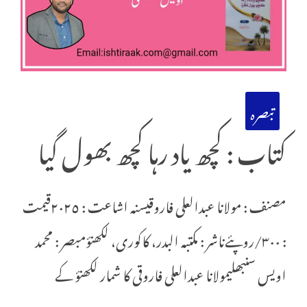
تبصرہ
کتاب : کچھ یاد رہا کچھ بھول گیا
مصنف : مولانا عبدالعلی فاروقیسنہ اشاعت : ٢٠٢٥قیمت
: ٣٠٠/روپئےناشر : مکتبہ البدر، کاکوری، لکھنؤمبصر : محمد
اویس سنبھلیمولانا عبدالعلی فاروقی کا شمار لکھنؤ کے