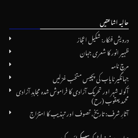
حالیہ اشاعتیں
درویش فنکار: شکیل اعجاز
ظہیر انور کا شعری جہان
مرچ نامہ
جہانگیر نایاب کی پچیس متخب غزلیں
آکولہ شہر اور تحریک آزادی کا فراموش شدہ مجاہدِ آزادی
محمد یعقوب (رح)
آثارِ شرف: تاریخ، تصوف اور تہذیب کا امتزاج
ہمارے نیوز لیٹر کو سبسکرائب کریں