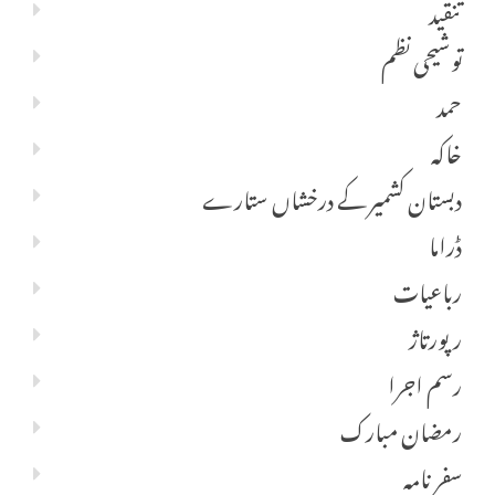
تنقید
توشیحی نظم
حمد
خاکہ
دبستان کشمیر کے درخشاں ستارے
ڈراما
رباعیات
رپورتاژ
رسم اجرا
رمضان مبارک
سفر نامہ