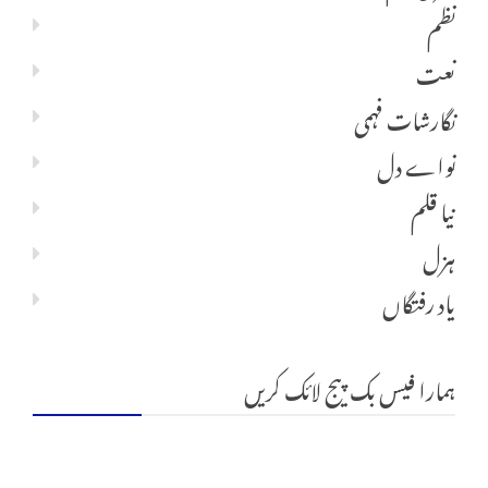
نظم
نعت
نگارشات فہمی
نواے دل
نیا قلم
ہزل
یاد رفتگاں
ہمارا فیس بک پیج لائک کریں