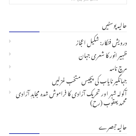
کریں
حالیہ پوسٹیں
برائے:
درویش فنکار: شکیل اعجاز
ظہیر انور کا شعری جہان
مرچ نامہ
جہانگیر نایاب کی پچیس متخب غزلیں
آکولہ شہر اور تحریک آزادی کا فراموش شدہ مجاہدِ آزادی
محمد یعقوب (رح)
حالیہ تبصرے