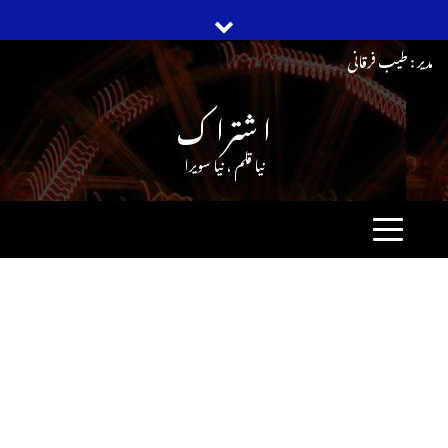
Ski
مدیر : طیب فرقانی
t
ا شترا ک
conten
نیا قلم ، نیا سویرا