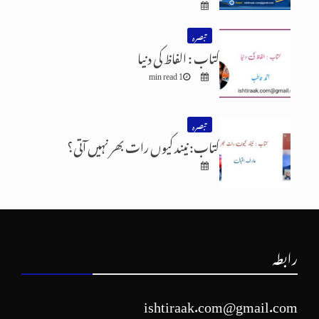
تبصرہ
کتاب : الفاظ کی دنیا
1 min read
تبصرہ
کتاب: نیند کیوں رات بھر نہیں آتی؟
رابطہ
ishtiraak.com@gmail.com