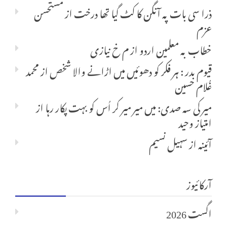
ذرا سی بات پہ آنگن کا کٹ گیا تھا درخت
از
مستحسن
عزم
خطاب بہ معلمین اردو
از
م خ نیازی
قیوم بدر : ہر فکر کو دھوئیں میں اڑانے والا شخص
از
محمد
غُلام حسین
میر کی سہ صدی: میں میر میر کر اُس کو بہت پکار رہا
از
امتیاز وحید
آئینہ
از
سہیل نسیم
آرکائیوز
اگست 2026