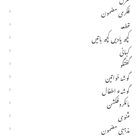
فکری مضمون
قطعہ
کچھ یادیں کچھ باتیں
کہانی
گفتگو
گوشۂ خواتین
گوشہء اطفال
مائکروفکشن
مثنوی
مذہبی مضمون