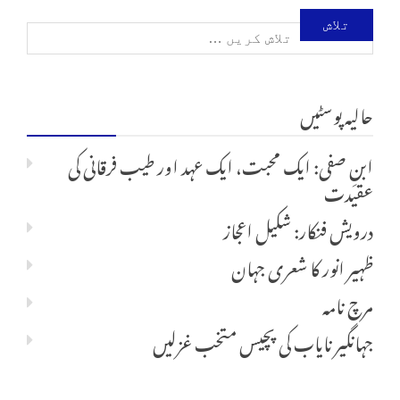
تلاش
کریں
حالیہ پوسٹیں
برائے:
ابنِ صفی: ایک محبت، ایک عہد اور طیب فرقانی کی
عقیدت
درویش فنکار: شکیل اعجاز
ظہیر انور کا شعری جہان
مرچ نامہ
جہانگیر نایاب کی پچیس متخب غزلیں