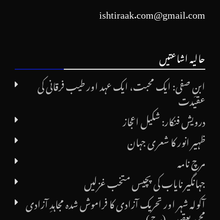
ishtiraak.com@gmail.com
حالیہ اشاعتیں
ابنِ صفی: ایک محبت، ایک عہد اور طیب فرقانی کی
عقیدت
درویش فنکار: شکیل اعجاز
ظہیر انور کا شعری جہان
مرچ نامہ
جہانگیر نایاب کی پچیس متخب غزلیں
آکولہ شہر اور تحریک آزادی کا فراموش شدہ مجاہدِ آزادی
محمد یعقوب (رح)