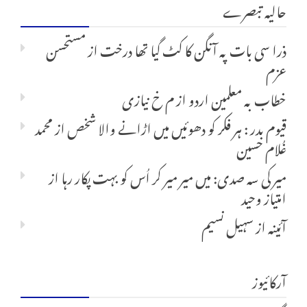
حالیہ تبصرے
ذرا سی بات پہ آنگن کا کٹ گیا تھا درخت
از
مستحسن
عزم
خطاب بہ معلمین اردو
از
م خ نیازی
قیوم بدر : ہر فکر کو دھوئیں میں اڑانے والا شخص
از
محمد
غُلام حسین
میر کی سہ صدی: میں میر میر کر اُس کو بہت پکار رہا
از
امتیاز وحید
آئینہ
از
سہیل نسیم
آرکائیوز