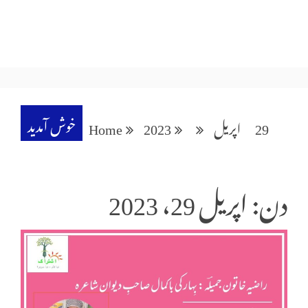
خوش آمدید
29
اپریل
2023
Home
دن: اپریل 29، 2023