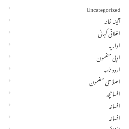
Uncategorized
آئینہ خانہ
اخلاقی کہانی
اداریہ
ادبی مضمون
اردو نامہ
اصلاحی مضمون
افسانچہ
افسانہ
افسانہ
انشائچہ