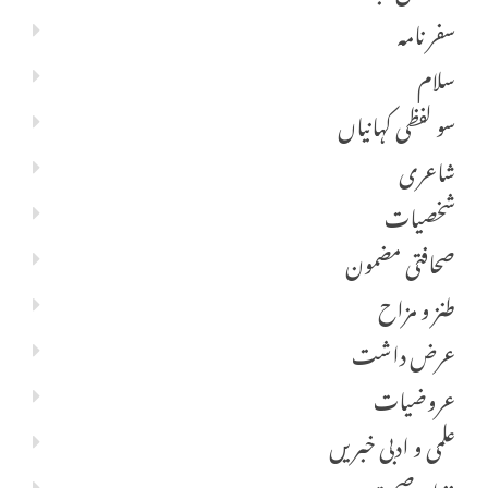
سفر نامہ
سلام
سو لفظی کہانیاں
شاعری
شخصیات
صحافتی مضمون
طنز و مزاح
عرض داشت
عروضیات
علمی و ادبی خبریں
غذا و صحت