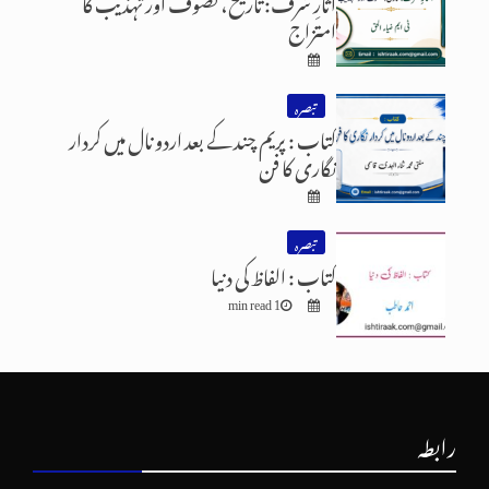
آثارِ شرف: تاریخ، تصوف اور تہذیب کا
امتزاج
تبصرہ
کتاب : پریم چند کے بعد اردو نال میں کردار
نگاری کا فن
تبصرہ
کتاب : الفاظ کی دنیا
1 min read
رابطہ