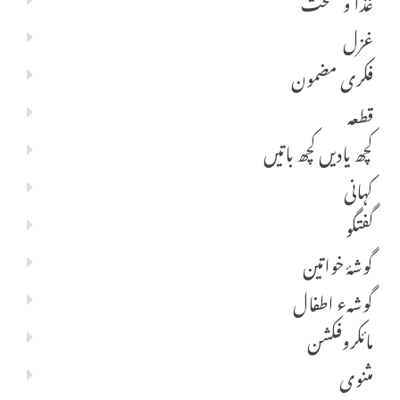
غزل
فکری مضمون
قطعہ
کچھ یادیں کچھ باتیں
کہانی
گفتگو
گوشۂ خواتین
گوشہء اطفال
مائکروفکشن
مثنوی