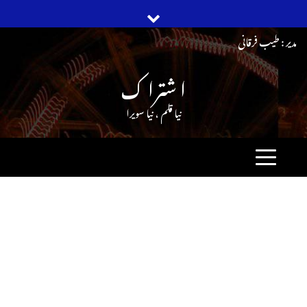
Ski
مدیر : طیب فرقانی
t
ا شترا ک
conten
نیا قلم ، نیا سویرا