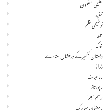
تعلیمی مضمون
تنقید
توشیحی نظم
حمد
خاکہ
دبستان کشمیر کے درخشاں ستارے
ڈراما
رباعیات
رپورتاژ
رسم اجرا
رمضان مبارک