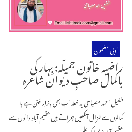
ادبی مضمون
راضیہ خاتون جمیلؔہ: بِہار کی
باکمال صاحبِ دیوان شاعرہ
طفیل احمد مصباحی یہ خطہ اب بھی بازارِ خُتن ہے با
کمالوں سےغزال آنکھیں چراتے ہیں عظیم آباد والوں سے
عظیم آباد (پٹنہ) کی علمی