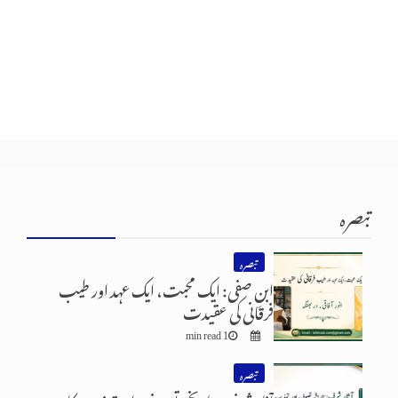
تبصرہ
تبصرہ
ابنِ صفی: ایک محبت، ایک عہد اور طیب
فرقانی کی عقیدت
1 min read
تبصرہ