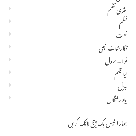
نثری نظم
نظم
نعت
نگارشات فہمی
نواے دل
نیا قلم
ہزل
یاد رفتگاں
ہمارا فیس بک پیج لائک کریں